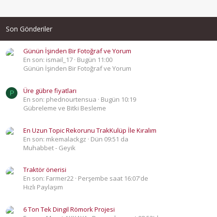
Son Gönderiler
Günün İşinden Bir Fotoğraf ve Yorum
En son: ismail_17
Bugün 11:00
Günün İşinden Bir Fotoğraf ve Yorum
Üre gübre fiyatları
P
En son: phednourtensua
Bugün 10:19
Gübreleme ve Bitki Besleme
En Uzun Topic Rekorunu TrakKulüp İle Kıralım
En son: mkemalackgz
Dün 09:51 da
Muhabbet - Geyik
Traktör önerisi
En son: Farmer22
Perşembe saat 16:07'de
Hızlı Paylaşım
6 Ton Tek Dingil Römork Projesi