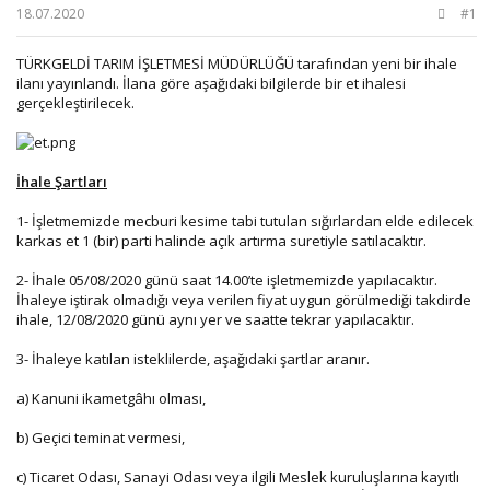
b
ı
e
18.07.2020
#1
a
ç
r
ş
t
TÜRKGELDİ TARIM İŞLETMESİ MÜDÜRLÜĞÜ tarafından yeni bir ihale
l
a
ilanı yayınlandı. İlana göre aşağıdaki bilgilerde bir et ihalesi
a
r
gerçekleştirilecek.
t
i
a
h
n
i
İhale Şartları
1- İşletmemizde mecburi kesime tabi tutulan sığırlardan elde edilecek
karkas et 1 (bir) parti halinde açık artırma suretiyle satılacaktır.
2- İhale 05/08/2020 günü saat 14.00’te işletmemizde yapılacaktır.
İhaleye iştirak olmadığı veya verilen fiyat uygun görülmediği takdirde
ihale, 12/08/2020 günü aynı yer ve saatte tekrar yapılacaktır.
3- İhaleye katılan isteklilerde, aşağıdaki şartlar aranır.
a) Kanuni ikametgâhı olması,
b) Geçici teminat vermesi,
c) Ticaret Odası, Sanayi Odası veya ilgili Meslek kuruluşlarına kayıtlı