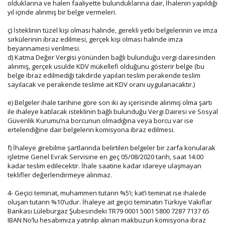
olduklarına ve halen faaliyette bulunduklarına dair, İhalenin yapıldığı
yıl içinde alınmış bir belge vermeleri.
ç) İsteklinin tüzel kişi olması halinde, gerekli yetki belgelerinin ve imza
sirkülerinin ibraz edilmesi, gerçek kişi olması halinde imza
beyannamesi verilmesi.
d) Katma Değer Vergisi yönünden bağlı bulunduğu vergi dairesinden
alınmış, gerçek usulde KDV mükellefi olduğunu gösterir belge (bu
belge ibraz edilmediği takdirde yapılan teslim perakende teslim
sayılacak ve perakende teslime ait KDV oranı uygulanacaktır.)
e) Belgeler ihale tarihine göre son iki ay içerisinde alınmış olma şartı
ile ihaleye katılacak isteklinin bağlı bulunduğu Vergi Dairesi ve Sosyal
Güvenlik Kurumu’na borcunun olmadığına veya borcu var ise
ertelendiğine dair belgelerin komisyona ibraz edilmesi.
f) İhaleye girebilme şartlarında belirtilen belgeler bir zarfa konularak
işletme Genel Evrak Servisine en geç 05/08/2020 tarih, saat 14:00
kadar teslim edilecektir. İhale saatine kadar idareye ulaşmayan
teklifler değerlendirmeye alınmaz.
4- Geçici teminat, muhammen tutarın %5’i; kat’i teminat ise ihalede
oluşan tutarın %10’udur. İhaleye ait geçici teminatın Türkiye Vakıflar
Bankası Lüleburgaz Şubesindeki TR79 0001 5001 5800 7287 7137 65
IBAN No’lu hesabımıza yatırılıp alınan makbuzun komisyona ibraz