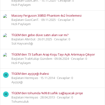
Başlatan GaziCanT.
15.11.2025
Cevaplar: 5
Hızlı Paylaşım
Massey Ferguson 3085D Phantom 4x2 İncelemesi
Başlatan GaziCanT.
09.11.2025
Cevaplar: 0
Hızlı Paylaşım
TİGEM'den gebe düve satın alan var mı?
Başlatan AltınSüt
26.01.2025
Cevaplar: 0
Süt Hayvanclığı
TİGEM'den 73 Safkan Arap Koşu Tayı Açık Artırmaya Çıkıyor
Başlatan TrakKulüp Gündem
09.06.2024
Cevaplar: 0
Hızlı Paylaşım
TİGEM'den ayçiçeği ihalesi
H
Başlatan Hermiyas
15.11.2014
Cevaplar: 0
Ayçiçeği
TİGEM'den tohumda %99.8 saflık sağlayacak proje
H
Başlatan Hermiyas
28.04.2013
Cevaplar: 0
Tohumculuk