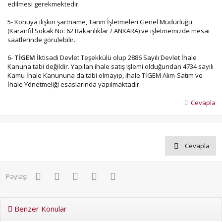
edilmesi gerekmektedir.
5- Konuya ilişkin şartname, Tarım İşletmeleri Genel Müdürlüğü
(Karanfil Sokak No: 62 Bakanlıklar / ANKARA) ve işletmemizde mesai
saatlerinde görülebilir.
6-
TİGEM
İktisadi Devlet Teşekkülü olup 2886 Sayılı Devlet İhale
Kanuna tabi değildir. Yapılan ihale satış işlemi olduğundan 4734 sayılı
Kamu İhale Kanununa da tabi olmayıp, ihale TİGEM Alım-Satım ve
İhale Yönetmeliği esaslarında yapılmaktadır.
Cevapla
Cevapla
Facebook
Twitter
Pinterest
WhatsApp
E-posta
Paylaş:
Benzer Konular