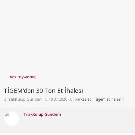
Besi Hayvancılığı
TİGEM'den 30 Ton Et İhalesi
K
B
E
TrakKulüp Gündem
18.07.2020
karkas et
tigem et ihalesi
o
a
t
n
ş
i
TrakKulüp Gündem
b
l
k
u
a
e
y
n
t
u
g
l