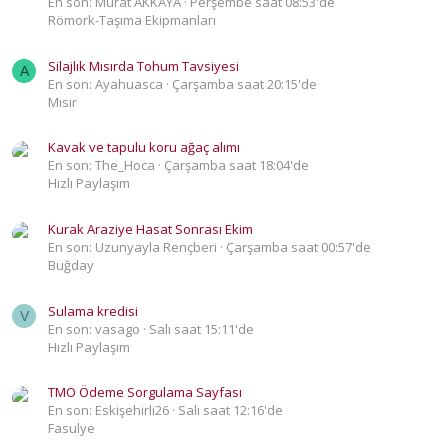
En son: Murat AKKAYA
Perşembe saat 08:53'de
Römork-Taşıma Ekipmanları
Silajlık Mısırda Tohum Tavsiyesi
A
En son: Ayahuasca
Çarşamba saat 20:15'de
Mısır
Kavak ve tapulu koru ağaç alımı
En son: The_Hoca
Çarşamba saat 18:04'de
Hızlı Paylaşım
Kurak Araziye Hasat Sonrası Ekim
En son: Uzunyayla Rençberi
Çarşamba saat 00:57'de
Buğday
Sulama kredisi
V
En son: vasago
Salı saat 15:11'de
Hızlı Paylaşım
TMO Ödeme Sorgulama Sayfası
En son: Eskişehirli26
Salı saat 12:16'de
Fasulye