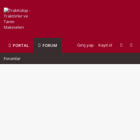
Giriş yap
Kayıt ol
PORTAL
FORUM
Forumlar