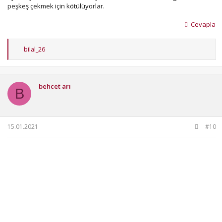
peşkeş çekmek için kötülüyorlar.
Cevapla
T
bilal_26
e
p
k
i
behcet arı
l
B
e
r
:
15.01.2021
#10