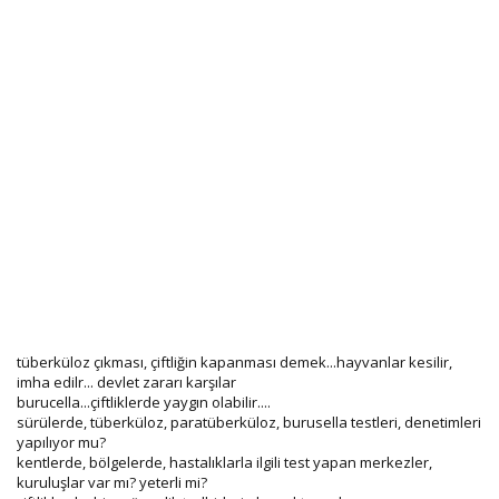
tüberküloz çıkması, çiftliğin kapanması demek...hayvanlar kesilir,
imha edilr... devlet zararı karşılar
burucella...çiftliklerde yaygın olabilir....
sürülerde, tüberküloz, paratüberküloz, burusella testleri, denetimleri
yapılıyor mu?
kentlerde, bölgelerde, hastalıklarla ilgili test yapan merkezler,
kuruluşlar var mı? yeterli mi?