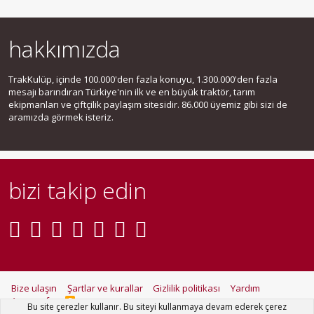
hakkımızda
TrakKulüp, içinde 100.000'den fazla konuyu, 1.300.000'den fazla
mesajı barındıran Türkiye'nin ilk ve en büyük traktör, tarım
ekipmanları ve çiftçilik paylaşım sitesidir. 86.000 üyemiz gibi sizi de
aramızda görmek isteriz.
bizi takip edin
Bize ulaşın
Şartlar ve kurallar
Gizlilik politikası
Yardım
Ana sayfa
R
Bu site çerezler kullanır. Bu siteyi kullanmaya devam ederek çerez
S