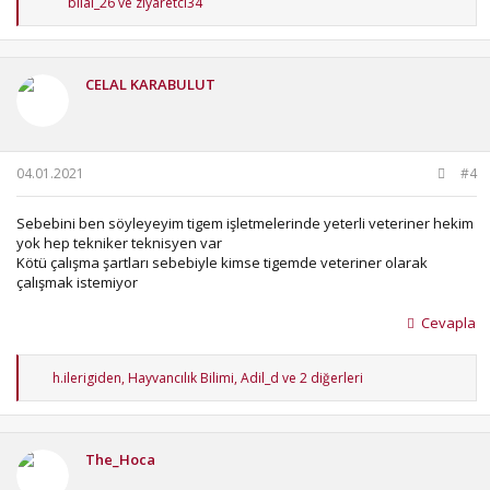
T
bilal_26
ve
ziyaretci34
e
p
k
i
CELAL KARABULUT
l
e
r
:
04.01.2021
#4
Sebebini ben söyleyeyim tigem işletmelerinde yeterli veteriner hekim
yok hep tekniker teknisyen var
Kötü çalışma şartları sebebiyle kimse tigemde veteriner olarak
çalışmak istemiyor
Cevapla
T
h.ilerigiden
,
Hayvancılık Bilimi
,
Adil_d
ve 2 diğerleri
e
p
k
i
The_Hoca
l
e