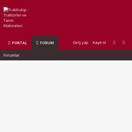
Giriş yap
Kayıt ol
PORTAL
FORUM
Forumlar