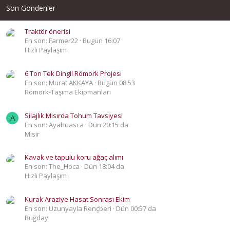
Son Gönderiler
Traktör önerisi
En son: Farmer22
Bugün 16:07
Hızlı Paylaşım
6 Ton Tek Dingil Römork Projesi
En son: Murat AKKAYA
Bugün 08:53
Römork-Taşıma Ekipmanları
Silajlık Mısırda Tohum Tavsiyesi
A
En son: Ayahuasca
Dün 20:15 da
Mısır
Kavak ve tapulu koru ağaç alımı
En son: The_Hoca
Dün 18:04 da
Hızlı Paylaşım
Kurak Araziye Hasat Sonrası Ekim
En son: Uzunyayla Rençberi
Dün 00:57 da
Buğday