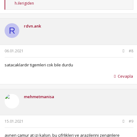
T
h.ilerigiden
e
p
k
i
rdvn.ank
l
R
e
r
:
06.01.2021
#8
satacaklardır tigemleri cok bile durdu
Cevapla
mehmetmanisa
15.01.2021
#9
aynen çamur at izi kalsın. bu çifrlikleri ve arazilerini zenginlere