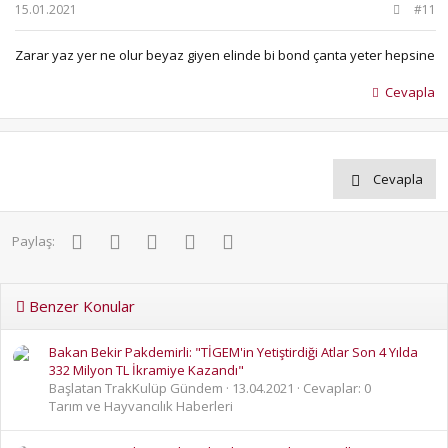
15.01.2021
#11
Zarar yaz yer ne olur beyaz giyen elinde bi bond çanta yeter hepsine
Cevapla
Cevapla
Facebook
Twitter
Pinterest
WhatsApp
E-posta
Paylaş:
Benzer Konular
Bakan Bekir Pakdemirli: "TİGEM'in Yetiştirdiği Atlar Son 4 Yılda
332 Milyon TL İkramiye Kazandı"
Başlatan TrakKulüp Gündem
13.04.2021
Cevaplar: 0
Tarım ve Hayvancılık Haberleri