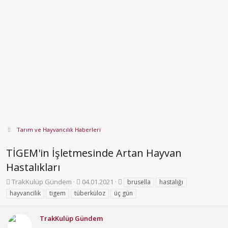
Tarım ve Hayvancılık Haberleri
TİGEM'in İşletmesinde Artan Hayvan
Hastalıkları
K
B
E
TrakKulüp Gündem
04.01.2021
brusella
hastalığı
o
a
t
hayvancilik
tigem
tüberküloz
üç gün
n
ş
i
b
l
k
u
a
e
TrakKulüp Gündem
y
n
t