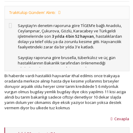
TrakKulüp Gündem' Alıntı:
Sayıştay’ın denetim raporuna göre TİGEM’e bağlı Anadolu,
Ceylanpınar, Çukurova, Gözlü, Karacabey ve Türkgeldi
işletmelerinde son
3 yılda 4 bin 52 hayvan,
hastalıklardan
dolayı ya telef oldu ya da zorunlu kesime gitti. Hayvancılık
faaliyetindeki zarar da bir yılda 3'e katladı.
Sayıştay raporuna göre brusella, tüberküloz ve üç gün
hastalıklarının Bakanlık tarafından önlenemediği
görünüyor. Aşı yaptırmamak tan mı yoksa aşının
etkisizliğinden mi olduğu tartışılıyor. Olay meclis gündemine
Bi haberde vardi hastalikli hayvanlar ithal edilmis once trakyaya
bile taşındı.
oradanda merkeze alinip hasta diye kesime yollanmis birseyler
donuyor arpalik oldu heryer izmir tarim kredidede 5 6 milyonluk
Ekli dosyayı görüntüle 56279
vurgun olmus bugday yemlik bugday diye cikis yapilmis 11 kisi aciga
kaynak: tarımdanhaber
alindi bu tarim bakanligi sadece ciftciyi denetliyor 10 dekar slajda
yarim dolum yer cikmamis diye eksik yaziyor kocan yoksa destek
vermem diyor bu ulkede tuz kokmus
Cevapla