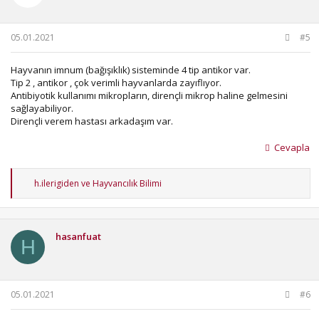
r
:
05.01.2021
#5
Hayvanın imnum (bağışıklık) sisteminde 4 tip antikor var.
Tip 2 , antikor , çok verimli hayvanlarda zayıflıyor.
Antibiyotik kullanımı mikropların, dirençli mikrop haline gelmesini
sağlayabiliyor.
Dirençli verem hastası arkadaşım var.
Cevapla
T
h.ilerigiden
ve
Hayvancılık Bilimi
e
p
k
i
hasanfuat
l
H
e
r
:
05.01.2021
#6