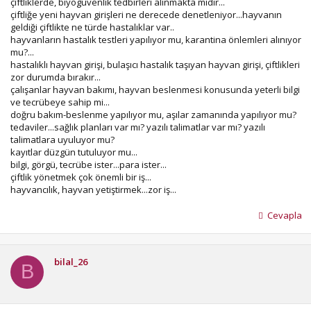
çiftliklerde, biyogüvenlik tedbirleri alınmakta mıdır...
çiftliğe yeni hayvan girişleri ne derecede denetleniyor...hayvanın
geldiği çiftlikte ne türde hastalıklar var..
hayvanların hastalık testleri yapılıyor mu, karantina önlemleri alınıyor
mu?...
hastalıklı hayvan girişi, bulaşıcı hastalık taşıyan hayvan girişi, çiftlikleri
zor durumda bırakır...
çalışanlar hayvan bakımı, hayvan beslenmesi konusunda yeterli bilgi
ve tecrübeye sahip mi...
doğru bakım-beslenme yapılıyor mu, aşılar zamanında yapılıyor mu?
tedaviler...sağlık planları var mı? yazılı talimatlar var mı? yazılı
talimatlara uyuluyor mu?
kayıtlar düzgün tutuluyor mu...
bilgi, görgü, tecrübe ister...para ister...
çiftlik yönetmek çok önemli bir iş...
hayvancılık, hayvan yetiştirmek...zor iş...
Cevapla
bilal_26
B