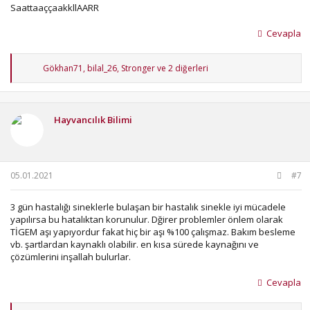
SaattaaççaakkllAARR
Cevapla
T
Gökhan71
,
bilal_26
,
Stronger
ve 2 diğerleri
e
p
k
i
Hayvancılık Bilimi
l
e
r
:
05.01.2021
#7
3 gün hastalığı sineklerle bulaşan bir hastalık sinekle iyi mücadele
yapılırsa bu hatalıktan korunulur. Dğirer problemler önlem olarak
TİGEM aşı yapıyordur fakat hiç bir aşı %100 çalışmaz. Bakım besleme
vb. şartlardan kaynaklı olabilir. en kısa sürede kaynağını ve
çözümlerini inşallah bulurlar.
Cevapla