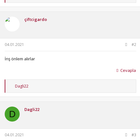
e
p
k
i
çiftcigardo
l
e
r
:
04.01.2021
#2
İnş önlem alırlar
Cevapla
T
Dagli22
e
p
k
i
Dagli22
l
D
e
r
:
04.01.2021
#3