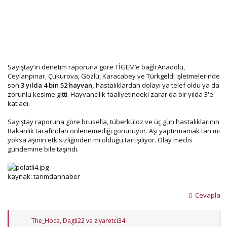
Sayıştay’ın denetim raporuna göre TİGEM’e bağlı Anadolu,
Ceylanpınar, Çukurova, Gözlü, Karacabey ve Türkgeldi işletmelerinde
son
3 yılda 4 bin 52 hayvan,
hastalıklardan dolayı ya telef oldu ya da
zorunlu kesime gitti. Hayvancılık faaliyetindeki zarar da bir yılda 3'e
katladı.
Sayıştay raporuna göre brusella, tüberküloz ve üç gün hastalıklarının
Bakanlık tarafından önlenemediği görünüyor. Aşı yaptırmamak tan mı
yoksa aşının etkisizliğinden mi olduğu tartışılıyor. Olay meclis
gündemine bile taşındı.
kaynak: tarımdanhaber
Cevapla
T
The_Hoca
,
Dagli22
ve
ziyaretci34