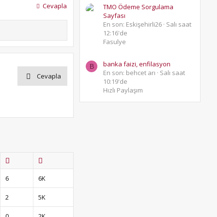
Cevapla
TMO Ödeme Sorgulama
Sayfası
En son: Eskişehirli26
Salı saat
12:16'de
Fasulye
banka faizi, enfilasyon
B
En son: behcet arı
Salı saat
Cevapla
10:19'de
Hızlı Paylaşım
6
6K
2
5K
0
2K