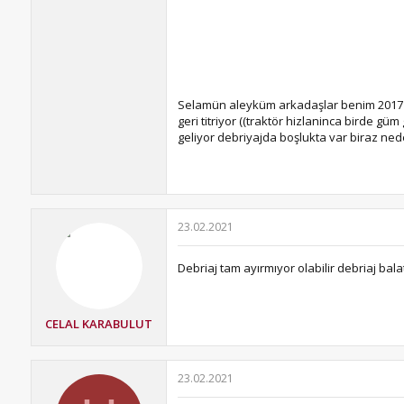
Selamün aleyküm arkadaşlar benim 2017 Tüm
geri titriyor ((traktör hizlaninca birde gü
geliyor debriyajda boşlukta var biraz ned
23.02.2021
Debriaj tam ayırmıyor olabilir debriaj bal
CELAL KARABULUT
23.02.2021