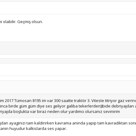
 olabilir. Geçmiş olsun.
2017 Tümosan 8195 im var 300 saatte traktör 3. Viteste titriyor gaz verinc
zlaninca birde güm güm diye ses geliyor galiba tekerlerden))bide debriyajdan
ebriyajda boşlukta var biraz neden olur yardımcı olursanız sevinirim
jdan ayaginizi tam kaldirirken kavrama aninda yapip tam kavradiktan son
anin huyudur kalkislarda ses yapar.