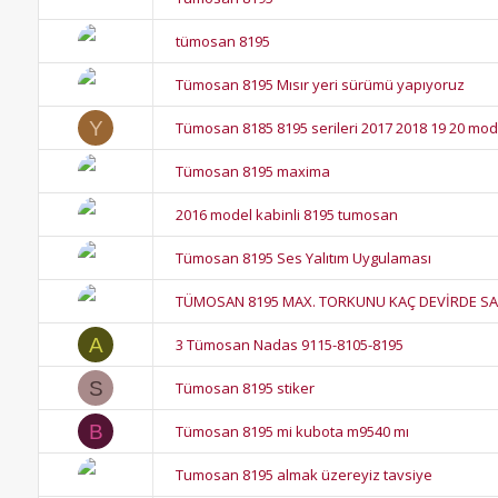
tümosan 8195
Tümosan 8195 Mısır yeri sürümü yapıyoruz
Y
Tümosan 8185 8195 serileri 2017 2018 19 20 mode
Tümosan 8195 maxima
2016 model kabinli 8195 tumosan
Tümosan 8195 Ses Yalıtım Uygulaması
TÜMOSAN 8195 MAX. TORKUNU KAÇ DEVİRDE S
A
3 Tümosan Nadas 9115-8105-8195
S
Tümosan 8195 stiker
B
Tümosan 8195 mi kubota m9540 mı
Tumosan 8195 almak üzereyiz tavsiye