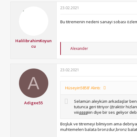
23.02.2021
Bu titremenin nedeni sanayi sobası özlemi
HalilibrahimKoyun
cu
T
Alexander
e
p
k
i
23.02.2021
l
A
e
r
:
Hüseyin5858' Alıntı:
Selamün aleyküm arkadaşlar benim 
Adigee55
tutunca geri titriyor ((traktör hi
viiiggggiiin diye bir ses geliyor d
Boşluk ve titremeyi bilmiyom ama debriya
muhtemelen balata bronzdur,bronz balat