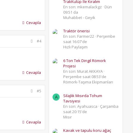
TrakKulüp İle Kıralım
En son: mkemalackgz
Dün
09:51 da
Muhabbet - Geyik
Cevapla
Traktör önerisi
En son: Farmer22
Perşembe
#4
saat 16:07'de
Hızlı Paylaşım
6 Ton Tek Dingil Römork
Projesi
En son: Murat AKKAYA
Cevapla
Perşembe saat 08:53'de
Römork-Taşıma Ekipmanları
#5
Silajlık Mısırda Tohum
A
Tavsiyesi
En son: Ayahuasca
Çarşamba
saat 20:15'de
Mısır
Cevapla
Kavak ve tapulu koru ağaç