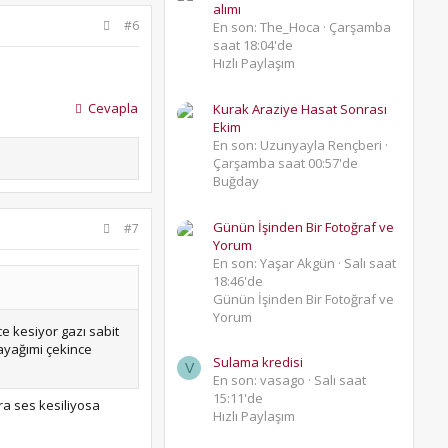
alımı
#6
En son: The_Hoca
Çarşamba
saat 18:04'de
Hızlı Paylaşım
Cevapla
Kurak Araziye Hasat Sonrası
Ekim
En son: Uzunyayla Rençberi
Çarşamba saat 00:57'de
Buğday
Günün İşinden Bir Fotoğraf ve
#7
Yorum
En son: Yaşar Akgün
Salı saat
18:46'de
Günün İşinden Bir Fotoğraf ve
Yorum
e kesiyor gazı sabit
 ayağımi çekince
Sulama kredisi
V
En son: vasago
Salı saat
15:11'de
ra ses kesiliyosa
Hızlı Paylaşım