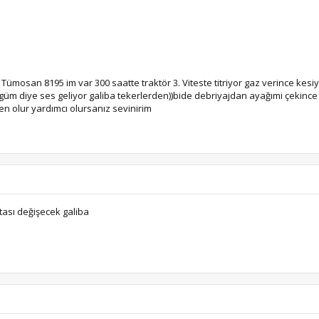
osan 8195 im var 300 saatte traktör 3. Viteste titriyor gaz verince kesiy
m güm diye ses geliyor galiba tekerlerden))bide debriyajdan ayağımi çekince v
en olur yardımcı olursanız sevinirim
atası değişecek galiba