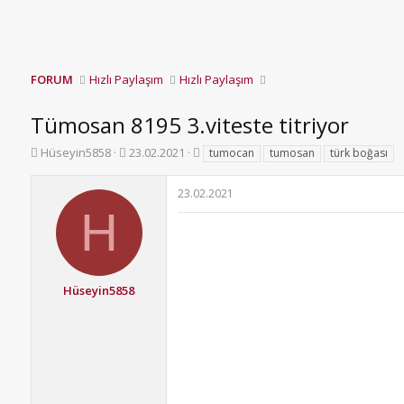
FORUM
Hızlı Paylaşım
Hızlı Paylaşım
Tümosan 8195 3.viteste titriyor
K
B
E
Hüseyin5858
23.02.2021
tumocan
tumosan
türk boğası
o
a
t
n
ş
i
23.02.2021
b
l
k
H
u
a
e
y
n
t
u
g
l
b
ı
e
a
ç
r
Hüseyin5858
ş
t
l
a
a
r
t
i
a
h
n
i