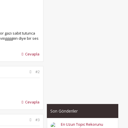
or gazı sabit tutunca
iiiggggiiin diye bir ses
Cevapla
#2
Cevapla
Son Gönderiler
#3
En Uzun Topic Rekorunu