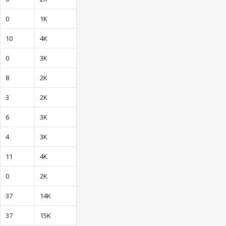
0
1K
10
4K
0
3K
8
2K
3
2K
6
3K
4
3K
11
4K
0
2K
37
14K
37
15K