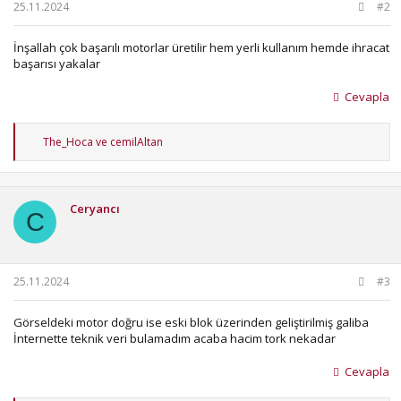
25.11.2024
#2
İnşallah çok başarılı motorlar üretilir hem yerli kullanım hemde ihracat
başarısı yakalar
Cevapla
T
The_Hoca
ve
cemilAltan
e
p
k
i
Ceryancı
l
C
e
r
:
25.11.2024
#3
Görseldeki motor doğru ise eski blok üzerinden geliştirilmiş galiba
İnternette teknik veri bulamadım acaba hacim tork nekadar
Cevapla