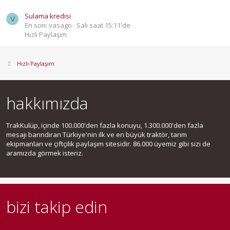
Sulama kredisi
V
En son: vasago
Salı saat 15:11'de
Hızlı Paylaşım
Hızlı Paylaşım
hakkımızda
TrakKulüp, içinde 100.000'den fazla konuyu, 1.300.000'den fazla
mesajı barındıran Türkiye'nin ilk ve en büyük traktör, tarım
ekipmanları ve çiftçilik paylaşım sitesidir. 86.000 üyemiz gibi sizi de
aramızda görmek isteriz.
bizi takip edin