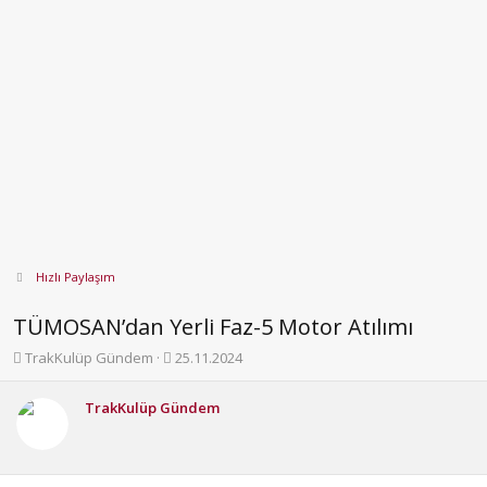
Hızlı Paylaşım
TÜMOSAN’dan Yerli Faz-5 Motor Atılımı
K
B
TrakKulüp Gündem
25.11.2024
o
a
n
ş
TrakKulüp Gündem
b
l
u
a
y
n
u
g