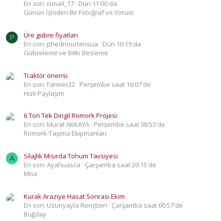
En son: ismail_17
Dün 11:00 da
Günün İşinden Bir Fotoğraf ve Yorum
Üre gübre fiyatları
P
En son: phednourtensua
Dün 10:19 da
Gübreleme ve Bitki Besleme
Traktör önerisi
En son: Farmer22
Perşembe saat 16:07'de
Hızlı Paylaşım
6 Ton Tek Dingil Römork Projesi
En son: Murat AKKAYA
Perşembe saat 08:53'de
Römork-Taşıma Ekipmanları
Silajlık Mısırda Tohum Tavsiyesi
A
En son: Ayahuasca
Çarşamba saat 20:15'de
Mısır
Kurak Araziye Hasat Sonrası Ekim
En son: Uzunyayla Rençberi
Çarşamba saat 00:57'de
Buğday