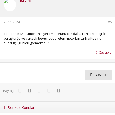
Rıfat43
l
e
r
:
26.11.2024
#5
Temennimiz "Tümosanın yerli motorunu çok daha ileri teknoloji ile
buluşturğu ve yüksek beygir güç üreten motorları türk çiftçisine
sunduğu günleri görmektir...?
Cevapla
Cevapla
Facebook
Twitter
Pinterest
WhatsApp
E-posta
Paylaş:
Benzer Konular