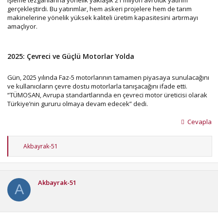
gerçekleştirdi. Bu yatırımlar, hem askeri projelere hem de tarım
makinelerine yönelik yüksek kaliteli üretim kapasitesini artırmayı
amaçlıyor.
2025: Çevreci ve Güçlü Motorlar Yolda
Gün, 2025 yılında Faz-5 motorlarının tamamen piyasaya sunulacağını
ve kullanıcıların çevre dostu motorlarla tanışacağını ifade etti.
“TÜMOSAN, Avrupa standartlarında en çevreci motor üreticisi olarak
Türkiye’nin gururu olmaya devam edecek” dedi.
Cevapla
T
Akbayrak-51
e
p
k
i
Akbayrak-51
l
A
e
r
: