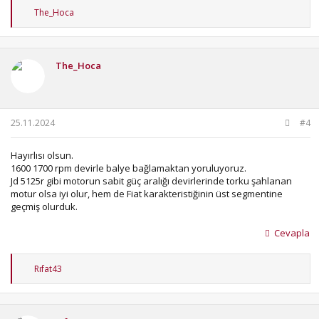
T
The_Hoca
e
p
k
i
The_Hoca
l
e
r
:
25.11.2024
#4
Hayırlısı olsun.
1600 1700 rpm devirle balye bağlamaktan yoruluyoruz.
Jd 5125r gibi motorun sabit güç aralığı devirlerinde torku şahlanan
motur olsa iyi olur, hem de Fiat karakteristiğinin üst segmentine
geçmiş olurduk.
Cevapla
T
Rıfat43
e
p
k
i