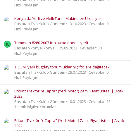
Hızlı Paylaşım
Konya'da Yerli ve Akıllı Tarım Makineleri Üretiliyor
Başlatan TrakKulüp Gündem
13.10.2023
Cevaplar: 0
Hızlı Paylaşım
Tümosan 8280 2007 için turbo önerisi yerli
K
Başlatan konyalikonyali
29.09.2023
Cevaplar: 30
Hızlı Paylaşım
TİGEM, yerli buğday tohumluklarını çiftçilere dağıtacak
Başlatan TrakKulüp Gündem
28.07.2023
Cevaplar: 0
Hızlı Paylaşım
Erkunt Traktör "eCapra" (Yerli Motor) Zamlı Fiyat Listesi | Ocak
2023
Başlatan TrakKulüp Gündem
10.01.2023
Cevaplar: 15
Teknik Bilgiler-Yorumlar
Erkunt Traktör "eCapra" (Yerli Motor) Zamlı Fiyat Listesi | Aralık
2022
Başlatan TrakKulüp Gündem
21.12.2022
Cevaplar: 12