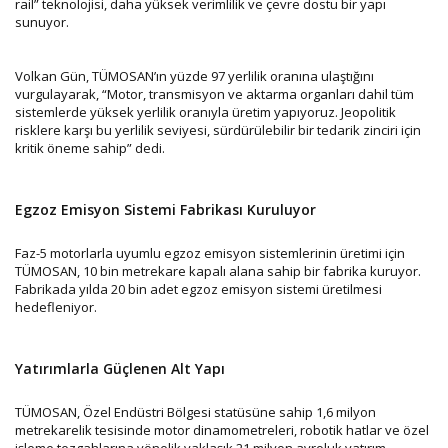
rail” teknolojisi, daha yüksek verimlilik ve çevre dostu bir yapı
sunuyor.
Volkan Gün, TÜMOSAN’ın yüzde 97 yerlilik oranına ulaştığını
vurgulayarak, “Motor, transmisyon ve aktarma organları dahil tüm
sistemlerde yüksek yerlilik oranıyla üretim yapıyoruz. Jeopolitik
risklere karşı bu yerlilik seviyesi, sürdürülebilir bir tedarik zinciri için
kritik öneme sahip” dedi.
Egzoz Emisyon Sistemi Fabrikası Kuruluyor
Faz-5 motorlarla uyumlu egzoz emisyon sistemlerinin üretimi için
TÜMOSAN, 10 bin metrekare kapalı alana sahip bir fabrika kuruyor.
Fabrikada yılda 20 bin adet egzoz emisyon sistemi üretilmesi
hedefleniyor.
Yatırımlarla Güçlenen Alt Yapı
TÜMOSAN, Özel Endüstri Bölgesi statüsüne sahip 1,6 milyon
metrekarelik tesisinde motor dinamometreleri, robotik hatlar ve özel
işleme tezgahlarına yönelik yaklaşık 21 milyon avroluk yatırım