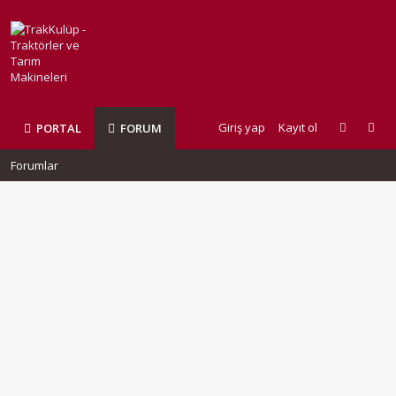
Giriş yap
Kayıt ol
PORTAL
FORUM
Forumlar