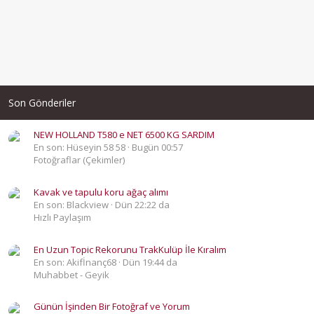
Son Gönderiler
NEW HOLLAND T580 e NET 6500 KG SARDIM
En son: Hüseyin 58 58
Bugün 00:57
Fotoğraflar (Çekimler)
Kavak ve tapulu koru ağaç alımı
En son: Blackview
Dün 22:22 da
Hızlı Paylaşım
En Uzun Topic Rekorunu TrakKulüp İle Kıralım
En son: Akifİnanç68
Dün 19:44 da
Muhabbet - Geyik
Günün İşinden Bir Fotoğraf ve Yorum