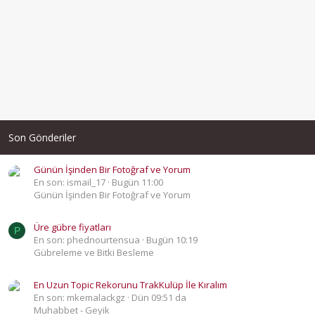
Son Gönderiler
Günün İşinden Bir Fotoğraf ve Yorum
En son: ismail_17
Bugün 11:00
Günün İşinden Bir Fotoğraf ve Yorum
Üre gübre fiyatları
P
En son: phednourtensua
Bugün 10:19
Gübreleme ve Bitki Besleme
En Uzun Topic Rekorunu TrakKulüp İle Kıralım
En son: mkemalackgz
Dün 09:51 da
Muhabbet - Geyik