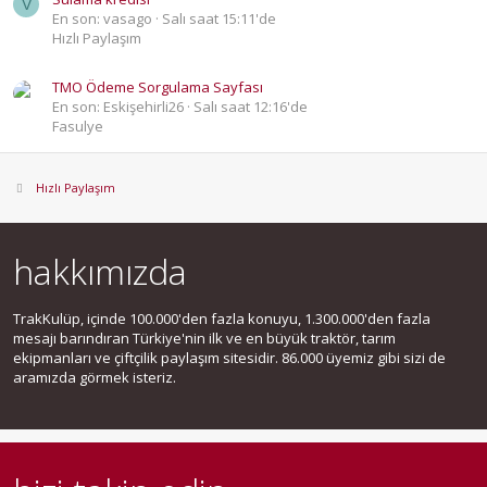
V
En son: vasago
Salı saat 15:11'de
Hızlı Paylaşım
TMO Ödeme Sorgulama Sayfası
En son: Eskişehirli26
Salı saat 12:16'de
Fasulye
Hızlı Paylaşım
hakkımızda
TrakKulüp, içinde 100.000'den fazla konuyu, 1.300.000'den fazla
mesajı barındıran Türkiye'nin ilk ve en büyük traktör, tarım
ekipmanları ve çiftçilik paylaşım sitesidir. 86.000 üyemiz gibi sizi de
aramızda görmek isteriz.