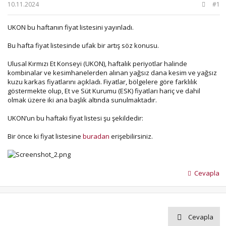
b
ı
10.11.2024
#1
a
ç
ş
t
UKON bu haftanın fiyat listesini yayınladı.
l
a
a
r
Bu hafta fiyat listesinde ufak bir artış söz konusu.
t
i
a
h
Ulusal Kırmızı Et Konseyi (UKON), haftalık periyotlar halinde
n
i
kombinalar ve kesimhanelerden alınan yağsız dana kesim ve yağsız
kuzu karkas fiyatlarını açıkladı. Fiyatlar, bölgelere göre farklılık
göstermekte olup, Et ve Süt Kurumu (ESK) fiyatları hariç ve dahil
olmak üzere iki ana başlık altında sunulmaktadır.
UKON’un bu haftaki fiyat listesi şu şekildedir:
Bir önce ki fiyat listesine
buradan
erişebilirsiniz.
Cevapla
Cevapla