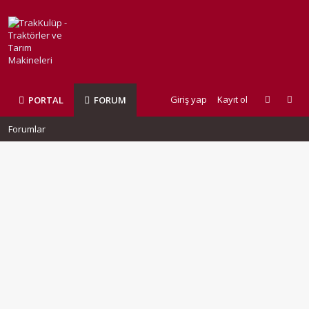
Giriş yap
Kayıt ol
PORTAL
FORUM
Forumlar