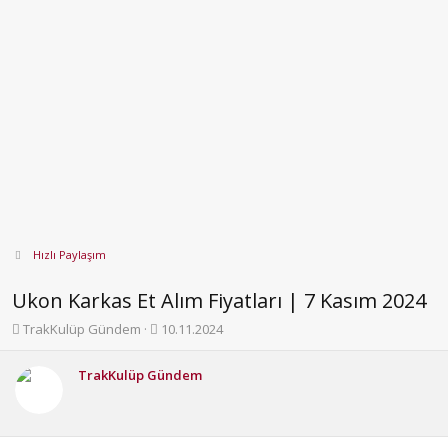
Hızlı Paylaşım
Ukon Karkas Et Alım Fiyatları | 7 Kasım 2024
K
B
TrakKulüp Gündem
10.11.2024
o
a
n
ş
TrakKulüp Gündem
b
l
u
a
y
n
u
g