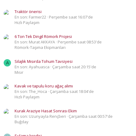
Traktör önerisi
En son: Farmer22
Perşembe saat 16:07'de
Hızlı Paylaşım
6 Ton Tek Dingil Römork Projesi
En son: Murat AKKAYA
Perşembe saat 08:53'de
Römork-Taşıma Ekipmanları
Silajlık Mısırda Tohum Tavsiyesi
A
En son: Ayahuasca
Çarşamba saat 20:15'de
Mısır
Kavak ve tapulu koru ağaç alımı
En son: The_Hoca
Çarşamba saat 18:04'de
Hızlı Paylaşım
Kurak Araziye Hasat Sonrası Ekim
En son: Uzunyayla Rençberi
Çarşamba saat 00:57'de
Buğday
Sulama kredisi