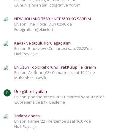
Günün İşinden Bir Fotoğraf ve Yorum
NEW HOLLAND T580 e NET 6500 KG SARDIM
En son: The_Hoca
Dün 02:40 da
Fotoğraflar (Çekimler)
Kavak ve tapulu koru ağaç alımı
En son: Blackview
Cumartesi saat 22:22'de
Hızlı Paylaşım
En Uzun Topic Rekorunu TrakKulüp İle Kıralım
En son: Akifİnanç68
Cumartesi saat 19:44'de
Muhabbet - Geyik
Üre gübre fiyatları
P
En son: phednourtensua
Cumartesi saat 10:19'de
Gübreleme ve Bitki Besleme
Traktör önerisi
En son: Farmer22
Perşembe saat 16:07'de
Hızlı Paylaşım