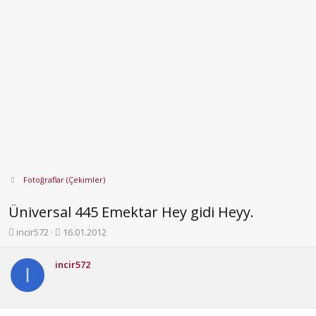
Fotoğraflar (Çekimler)
Üniversal 445 Emektar Hey gidi Heyy.
K
B
incir572
16.01.2012
o
a
n
ş
incir572
b
l
I
u
a
y
n
u
g