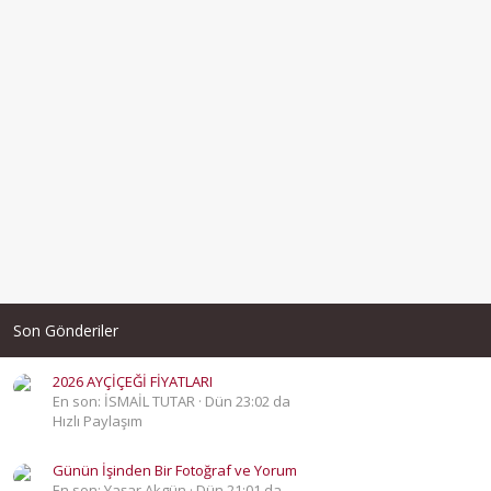
Son Gönderiler
2026 AYÇİÇEĞİ FİYATLARI
En son: İSMAİL TUTAR
Dün 23:02 da
Hızlı Paylaşım
Günün İşinden Bir Fotoğraf ve Yorum
En son: Yaşar Akgün
Dün 21:01 da