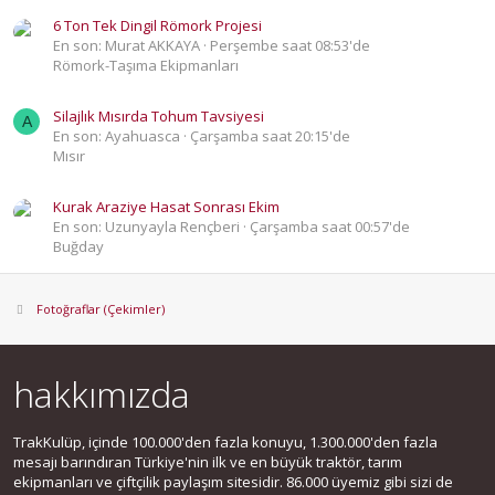
6 Ton Tek Dingil Römork Projesi
En son: Murat AKKAYA
Perşembe saat 08:53'de
Römork-Taşıma Ekipmanları
Silajlık Mısırda Tohum Tavsiyesi
A
En son: Ayahuasca
Çarşamba saat 20:15'de
Mısır
Kurak Araziye Hasat Sonrası Ekim
En son: Uzunyayla Rençberi
Çarşamba saat 00:57'de
Buğday
Fotoğraflar (Çekimler)
hakkımızda
TrakKulüp, içinde 100.000'den fazla konuyu, 1.300.000'den fazla
mesajı barındıran Türkiye'nin ilk ve en büyük traktör, tarım
ekipmanları ve çiftçilik paylaşım sitesidir. 86.000 üyemiz gibi sizi de