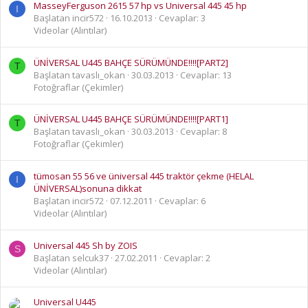
MasseyFerguson 2615 57 hp vs Universal 445 45 hp
I
Başlatan incir572
16.10.2013
Cevaplar: 3
Videolar (Alıntılar)
ÜNİVERSAL U445 BAHÇE SÜRÜMÜNDE!!!![PART2]
T
Başlatan tavaslı_okan
30.03.2013
Cevaplar: 13
Fotoğraflar (Çekimler)
ÜNİVERSAL U445 BAHÇE SÜRÜMÜNDE!!!![PART1]
T
Başlatan tavaslı_okan
30.03.2013
Cevaplar: 8
Fotoğraflar (Çekimler)
tümosan 55 56 ve üniversal 445 traktör çekme (HELAL
I
ÜNİVERSAL)sonuna dikkat
Başlatan incir572
07.12.2011
Cevaplar: 6
Videolar (Alıntılar)
Universal 445 Sh by ZOIS
S
Başlatan selcuk37
27.02.2011
Cevaplar: 2
Videolar (Alıntılar)
Universal U445