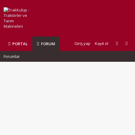
Giriş yap
Kayıt ol
PORTAL
FORUM
Forumlar