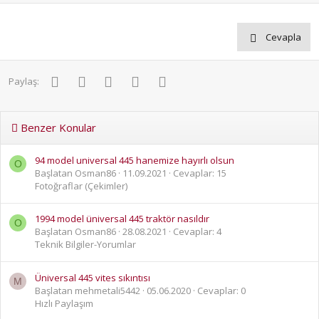
Cevapla
Facebook
Twitter
Pinterest
WhatsApp
E-posta
Paylaş:
Benzer Konular
94 model universal 445 hanemize hayırlı olsun
O
Başlatan Osman86
11.09.2021
Cevaplar: 15
Fotoğraflar (Çekimler)
1994 model üniversal 445 traktör nasıldır
O
Başlatan Osman86
28.08.2021
Cevaplar: 4
Teknik Bilgiler-Yorumlar
Üniversal 445 vites sıkıntısı
M
Başlatan mehmetali5442
05.06.2020
Cevaplar: 0
Hızlı Paylaşım