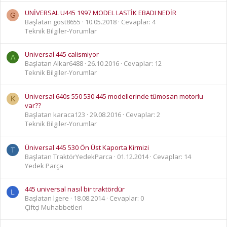
UNİVERSAL U445 1997 MODEL LASTİK EBADI NEDİR
G
Başlatan gost8655
10.05.2018
Cevaplar: 4
Teknik Bilgiler-Yorumlar
Universal 445 calismiyor
A
Başlatan Alkar6488
26.10.2016
Cevaplar: 12
Teknik Bilgiler-Yorumlar
Üniversal 640s 550 530 445 modellerinde tümosan motorlu
K
var??
Başlatan karaca123
29.08.2016
Cevaplar: 2
Teknik Bilgiler-Yorumlar
Üniversal 445 530 Ön Üst Kaporta Kirmizi
T
Başlatan TraktörYedekParca
01.12.2014
Cevaplar: 14
Yedek Parça
445 universal nasıl bir traktördür
L
Başlatan lgere
18.08.2014
Cevaplar: 0
Çiftçi Muhabbetleri