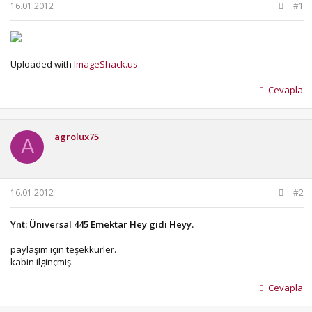
b
ı
16.01.2012
#1
a
ç
ş
t
l
a
a
r
Uploaded with
ImageShack.us
t
i
a
h
Cevapla
n
i
agrolux75
A
16.01.2012
#2
Ynt: Üniversal 445 Emektar Hey gidi Heyy.
paylaşım için teşekkürler.
kabin ilginçmiş.
Cevapla