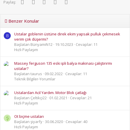
Facebook
Twitter
Pinterest
WhatsApp
E-posta
Paylaş:
Benzer Konular
Ustalar goblenin üstüne direk ekim yapsak pulluk çekmesek
B
verim çok düşermi?
Başlatan BünyamiN12
19.10.2023
Cevaplar: 11
Hızlı Paylaşım
Massey ferguson 135 eski ipli balya makinası çalıştırırmı
ustalar?
Başlatan taurus
09.02.2022
Cevaplar: 11
Teknik Bilgiler-Yorumlar
Ustalardan Acil Yardım. Motor Blok çatlağı
Başlatan Çeltikçi22
01.02.2021
Cevaplar: 21
Hızlı Paylaşım
Ot biçme ustaları
Ş
Başlatan şiyarfy
30.06.2020
Cevaplar: 40
Hızlı Paylaşım