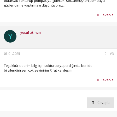
bulursak söktürüp pompacıya gidecek, söktürmüşken pompaya
güçlendirme yaptırmayı düşünüyoruz...
Cevapla
yusuf atman
Y
01.01.2025
#3
Teşekkür ederim bilgi için sokturup yaptırdığında benide
bilgilendirirsen çok sevinirim Rıfat kardeşim
Cevapla
Cevapla