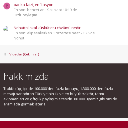
banka faizi, enfilasyon
B
En son: behcet arı
Salı saat 10:19'de
Hızlı Paylaşım
Nohutta lokal küsküt otu çözümü nedir
En son: alipasalierkan
Pazartesi saat 21:26'de
Nohut
Videolar (Çekimler)
hakkımızda
TrakKulüp, içinde 100.000'den fazla konuyu, 1.300.000'den fazla
mesajı barındıran Türkiye'nin ilk ve en büyük traktör, tarım
ekipmanları ve çiftçilik paylaşım sitesidir. 86.000 üyemiz gibi sizi de
aramızda görmek isteriz.