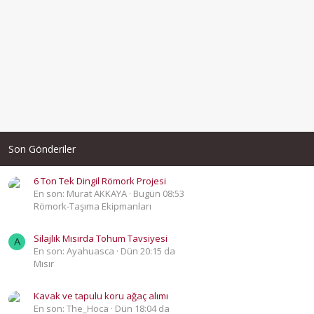
Son Gönderiler
6 Ton Tek Dingil Römork Projesi
En son: Murat AKKAYA
Bugün 08:53
Römork-Taşıma Ekipmanları
Silajlık Mısırda Tohum Tavsiyesi
A
En son: Ayahuasca
Dün 20:15 da
Mısır
Kavak ve tapulu koru ağaç alımı
En son: The_Hoca
Dün 18:04 da