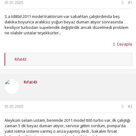
b
ı
01.01.2025
#1
a
ç
ş
t
S.a td80d 2011 model traktörüm var sabahları çalıştırdımda beş
l
a
dakika boyunca aralıksız yoğun beyaz duman atıyor sonrasında
a
r
kesiliyor turbodan supelendik değiştirdik ancak düzelmedi problem
t
i
ne olabilir ustalar teşekkürler...
a
h
n
i
Cevapla
T
Rıfat43
e
p
k
i
Rıfat43
l
e
r
:
01.01.2025
#2
Aleyküm selam ustam, benimde 2011 model tt65 turbo var, ilk çalıştığı
zaman 5 dk beyaz duman atıyor, servise gittim sordum, pompa'da
yakıt ısıtma sistemi varmış o arıza yapmış dedi , bakalım fırsat