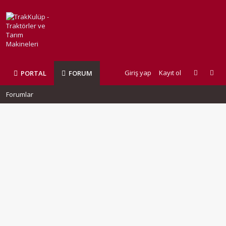
Giriş yap
Kayıt ol
PORTAL
FORUM
Forumlar