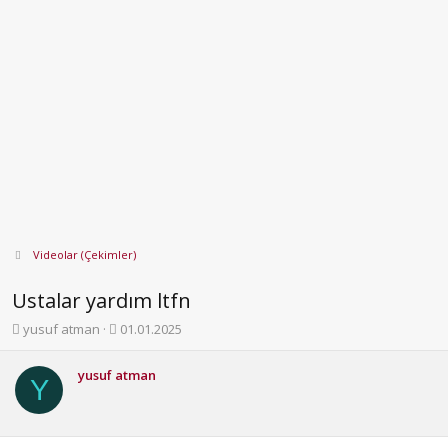
Videolar (Çekimler)
Ustalar yardım ltfn
K
B
yusuf atman
01.01.2025
o
a
n
ş
yusuf atman
b
l
Y
u
a
y
n
u
g