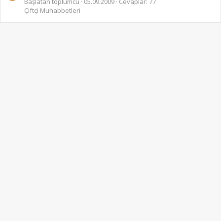
Başlatan toplumcu
05.09.2009
Cevaplar: 77
Çiftçi Muhabbetleri