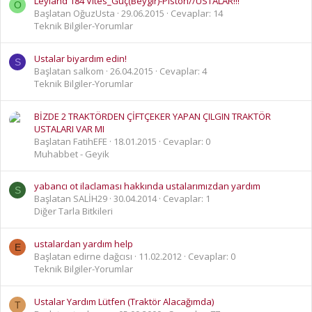
Leyland 184 Vites_Güç(Beygir)-Piston//USTALAR!!!
O
Başlatan OğuzUsta
29.06.2015
Cevaplar: 14
Teknik Bilgiler-Yorumlar
Ustalar biyardım edin!
S
Başlatan salkom
26.04.2015
Cevaplar: 4
Teknik Bilgiler-Yorumlar
BİZDE 2 TRAKTÖRDEN ÇİFTÇEKER YAPAN ÇILGIN TRAKTÖR
USTALARI VAR MI
Başlatan FatihEFE
18.01.2015
Cevaplar: 0
Muhabbet - Geyik
yabancı ot ilaclaması hakkında ustalarımızdan yardım
S
Başlatan SALİH29
30.04.2014
Cevaplar: 1
Diğer Tarla Bitkileri
ustalardan yardım help
E
Başlatan edirne dağcısı
11.02.2012
Cevaplar: 0
Teknik Bilgiler-Yorumlar
Ustalar Yardım Lütfen (Traktör Alacağımda)
T