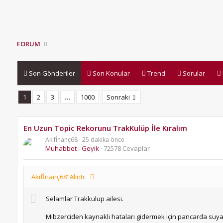
FORUM
Son Gönderiler
Son Konular
Trend
Sorular
1
2
3
…
1000
Sonraki
En Uzun Topic Rekorunu TrakKulüp İle Kıralım
Akifİnanç68
25 dakika önce
Muhabbet - Geyik
72578 Cevaplar
Akifİnanç68' Alıntı:
Selamlar Trakkulup ailesi.
Mibzerciden kaynaklı hataları gidermek için pancarda suya ba