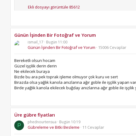
Ekli dosyayı görüntüle 85612
Merak edenler için; AgopenGPS'te yeni güncellemelerim var.
yapan bir firmadan sipariş verdik. Yani PCBden artık kork
takıp direkt otomatik dümemlemeye entegre edeceğim, manu
parçaları da sipariş verdim. Her bir gerekli parça için excel 
Günün İşinden Bir Fotoğraf ve Yorum
Aşağıda ise bugün biçtiğim yoncadan 2 fotoğraf var. Ekra
Selamlar Trakkulup ailesi.
ismail_17
Bugün 11:00
artık alıştım dümdüz gidebiliyorum. Eskiden de dümdüz biçe
Günün İşinden Bir Fotoğraf ve Yorum
15006 Cevaplar
Ramazan bayramından bu yana süren araştırma, parça tedarik, mo
Bakalım inşallah, hayırlısıyla üstesinden geleceğiz.
Bereketli olsun hocam
Sistemi biraz daha optimize edince konu açmayı planlıyorum.
Güzel işçilik derin derin
Ekli dosyayı görüntüle 85614
Ne ekilecek buraya
Ekli dosyayı görüntüle 85613
Aşağıdaki video sadece sizlere özel paylaşıldı, herkese açık değil.
Bizde bu ara pek toprak işleme olmuyor çok kuru ve sert
Birazda olsa yağlık kanola anızlarına ağır goble ile işçilik yapan va
Sarımsakta son durum. Bitki koruma önlemlerimiz ve gübrel
Birde yağlık kanola ekilecek buğday anızlarına ağır goble ile işçil
İzli tarım harika birşeymiş. Eken mibzerci eski köye yeni a
Medyayı görebilmek için giriş yapınız
etmiştim iz bırakmak için. Seneye hem hubutta hem sarımsa
ekmeyeceğim inşallah.
Para ettiği günleri görmek dileğiyle.
Üre gübre fiyatları
Ekli dosyayı görüntüle 85615
phednourtensua
Bugün 10:19
P
Gübreleme ve Bitki Besleme
11 Cevaplar