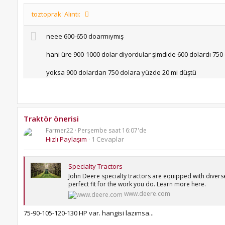
toztoprak' Alıntı:
neee 600-650 doarmıymış
hani üre 900-1000 dolar diyordular şimdide 600 dolardı 750
yoksa 900 dolardan 750 dolara yüzde 20 mi düştü
herşeyin fiyatı çevir kazı yanmasın oldu resmen
üstelik 1 Haziran dİye bişey nerden çıktı, hadi çıktı diyelim
Traktör önerisi
Üre gübre fiyatları, tarımsal üretim maliyetlerinin önemli bir bölümü
yine yüzde 20 düşüş yapan piyasalar kadar yüzde 20 düş
maliyetleri, küresel arz-talep dengesi, ithalat koşulları ve bölgese
Farmer22
Perşembe saat 16:07'de
var.
Hızlı Paylaşım
1 Cevaplar
komedi oldu rsemen.
Specialty Tractors
John Deere specialty tractors are equipped with divers
perfect fit for the work you do. Learn more here.
www.deere.com
75-90-105-120-130 HP var. hangisi lazımsa...