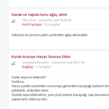
Kavak ve tapulu koru ağaç alımı
The_Hoca
Çarşamba saat 18:04'de
Hızlı Paylaşım
0 Cevaplar
Sakarya ve çevresi yakın yerlerden ağaç alınacaktır.
Kurak Araziye Hasat Sonrası Ekim
Uzunyayla Rençberi
Çarşamba saat 00:57'de
Buğday
1 Cevaplar
Yazlık arpa mı ekilecek?
Yazlıksa,
Varsa çizelle sürümden sonra kışa girmeden kazayağı, baharın bir 
çekilebilir, ardından ekim.
Güzlük arpa ekilecekse, yine çizel üstüne kazayağı, sap durumuna 
yaparsanız daha iyi olur.