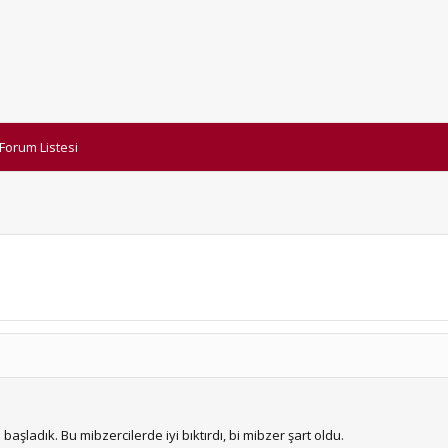
Forum Listesi
şladık. Bu mibzercilerde iyi bıktırdı, bi mibzer şart oldu.