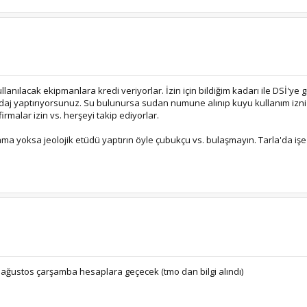
ılacak ekipmanlara kredi veriyorlar. İzin için bildiğim kadarı ile DSİ'ye gid
ndaj yaptırıyorsunuz. Su bulunursa sudan numune alınıp kuyu kullanım izn
irmalar izin vs. herşeyi takip ediyorlar.
ama yoksa jeolojik etüdü yaptırın öyle çubukçu vs. bulaşmayın. Tarla'da işe
 ağustos çarşamba hesaplara geçecek (tmo dan bilgi alındı)