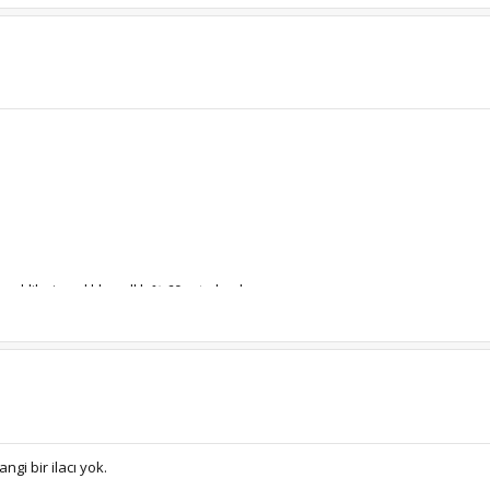
klilerin aylıklar yıllık % 60 artırılmalı...
gi bir ilacı yok.