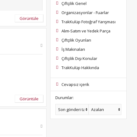
Çiftçilik Genel
kaliteli baskı
Organizasyonlar - Fuarlar
gelince onun üzerine
Görüntüle
TrakKulüp Fotoğraf Yarışması
haftada gelecek
.
Alım-Satım ve Yedek Parça
kaynaklı, ama ben
Çiftçilik Oyunları
İş Makinaları
Çiftçilik Dışı Konular
TrakKulüp Hakkında
10defa girmişimdir.
Cevapsız içerik
kara zor ikna
cak sıraları da
Durumlar:
Görüntüle