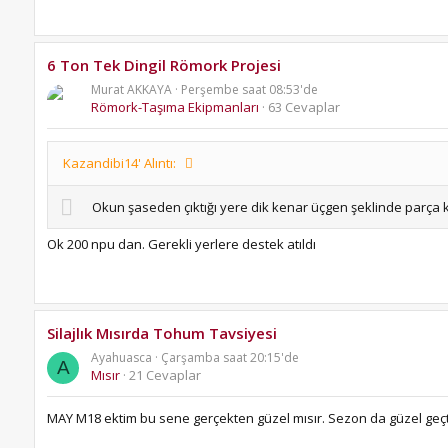
6 Ton Tek Dingil Römork Projesi
Murat AKKAYA
Perşembe saat 08:53'de
Römork-Taşıma Ekipmanları
63 Cevaplar
Kazandibi14' Alıntı:
Okun şaseden çıktığı yere dik kenar üçgen şeklinde parça k
Ok 200 npu dan. Gerekli yerlere destek atıldı
Silajlık Mısırda Tohum Tavsiyesi
Ayahuasca
Çarşamba saat 20:15'de
A
Mısır
21 Cevaplar
MAY M18 ektim bu sene gerçekten güzel mısır. Sezon da güzel geçti