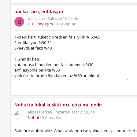
banka faizi, enfilasyon
behcet arı
Salı saat 10:19'de
B
Hızlı Paylaşım
0 Cevaplar
1-kredi kartı, tüketici kredileri faizi yıllık % 60-65
2-enfilasyon %30-31
3-mevduat faizi %40
1, 2nin iki katı...
vatandaşa bindirilen net faiz ödemesi %30
enfilasyonla birlikte %60...
yıllık üretici ürünü fiyatları en az %60 artırılmalı
sabit gelirli vatandaşların, işçilerin ücretleri, memurların maaşları, eme
bu tatbikat normal mi...
normal değil mi...
vatandaş bu soygunu kaldırmayı, başarabilir mi...
Nohutta lokal küsküt otu çözümü nedir
takip edilen ekonomi siyaseti değişir mi...
alipasalierkan
Pazartesi saat 21:26'de
ne zaman değişir...
Nohut
5 Cevaplar
Sulu üre atabilirsiniz. Ama az alanda ise yolmak en iyi sonuç. Herhan