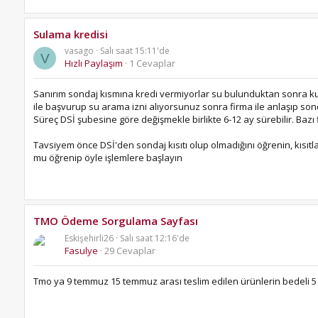
Sulama kredisi
vasago
Salı saat 15:11'de
V
Hızlı Paylaşım
1 Cevaplar
Sanırım sondaj kısmına kredi vermiyorlar su bulunduktan sonra kullan
ile başvurup su arama izni alıyorsunuz sonra firma ile anlaşıp so
Süreç DSİ şubesine göre değişmekle birlikte 6-12 ay sürebilir. Bazı f
Tavsiyem önce DSİ'den sondaj kısıtı olup olmadığını öğrenin, kısıtl
mu öğrenip öyle işlemlere başlayın
TMO Ödeme Sorgulama Sayfası
Eskişehirli26
Salı saat 12:16'de
Fasulye
29 Cevaplar
Tmo ya 9 temmuz 15 temmuz arası teslim edilen ürünlerin bedeli 5