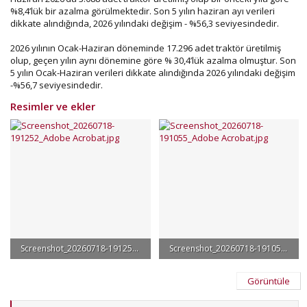
%8,4’lük bir azalma görülmektedir. Son 5 yılın haziran ayı verileri
dikkate alındığında, 2026 yılındaki değişim - %56,3 seviyesindedir.
2026 yılının Ocak-Haziran döneminde 17.296 adet traktör üretilmiş
olup, geçen yılın aynı dönemine göre % 30,4’lük azalma olmuştur. Son
5 yılın Ocak-Haziran verileri dikkate alındığında 2026 yılındaki değişim
-%56,7 seviyesindedir.
Resimler ve ekler
2026 Mayıs ayında 1.822 adet (2025/2026 model) traktörün trafik tescil
işlemi gerçekleşmiş olup, bir önceki yılın aynı ayına göre değişim -
%58,2 seviyesinde
2026 yılının Ocak-Mayıs döneminde 8.468 adet traktörün tescili
gerçekleşmiş olup geçen yılın aynı dönemine göre -%55,2’lik azalma
olmuştur. 2026 yılı Ocak Mayıs dönemini son 5 yılın verileriyle
karşılaştırdığımızda ise değişim - %67,5 seviyesindedir.
Ilk 5 ay sonunda aylık ortalama 1.700 adet traktör satılmış.
Screenshot_20260718-191252_Adobe Acrobat.jpg
Screenshot_20260718-191055_Adobe Acrobat.jpg
Bi ortalama ile yıllık satış yaklaşık 20.bin adet olur.
77.7 KB · Görüntüleme: 37
95.2 KB · Görüntüleme: 38
Görüntüle
2023 te 92.500 adet traktör üretilmiş, öç piyasada 78 bin adete yakın
satılmış kalanı ihraç edilmişti.