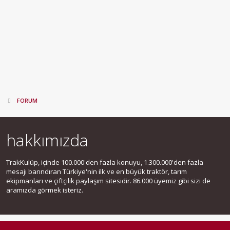
FORUM
hakkımızda
TrakKulüp, içinde 100.000'den fazla konuyu, 1.300.000'den fazla
mesajı barındıran Türkiye'nin ilk ve en büyük traktör, tarım
ekipmanları ve çiftçilik paylaşım sitesidir. 86.000 üyemiz gibi sizi de
aramızda görmek isteriz.