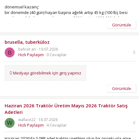
dönemsel kazanç:
bir dönemde (40 gün) hayan başına ağırlık artışı 45 kg (100 lb), besi
randımanı 0,6 olsun, yem harcaması 200 baş için 1000 000 tl olsun...
karkas fiyatı 600 lira/kg olsun...
Görüntüle
dönemde karkas ederi:
200 × 45 ×0.6 × 600 = 3240 000 tl
brusella, tuberküloz
dönemde yem gideri:
behcet arı
19.07.2026
200 x 5000 = 1000 000 tl
B
Hızlı Paylaşım
0 Cevaplar
dönemde karkas ederi-dönemde yem gideri:
3240 000 - 1000 000= 2 240 000 lira
Medyayı görebilmek için giriş yapınız
ziraat bankasının verdiği besicilik kıredisinin faizinin %10 olarak
uygulanması, çiftçileri teşvik edici olur...
Görüntüle
bilgi amaçlı verildi...
Haziran 2026 Traktör Üretim Mayıs 2026 Traktör Satış
Adetleri
wallace22
18.07.2026
W
Hızlı Paylaşım
4 Cevaplar
Haziran 2026’da 3.088 adet traktör üretilmiş olup bir önceki yıla göre