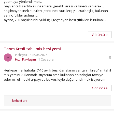
yapmaya yönlendirmeli...
hayvancılık sertifikalı insanlara, gerekli, arazi ve kıredi verilerek...
sağılmayan inek sürüleri (etırkı inek sürüleri) (50-200 başlık) bulunan
yeni çiftlikler açılmalı...
ayrıca, 200 başlık bir büyüklüğü geçmeyen besi çiftlikleri kurulmalı...
gelişmiş ülkelerde, tarım ve hayvancılığın birinci sınıf bir iş olduğu
dikkate alınmalı...
Görüntüle
Tarım Kredi tahıl mix besi yemi
Plshsyn10
26.06.2026
P
Hızlı Paylaşım
1 Cevaplar
Herkese merhabalar 7-10 aylık besi danalarım var tarım kredi’nin tahıl
mix yemini kullanmak istiyorum ama kullanan arkadaşlar tavsiye
eder mi. elimdeki arpayı da bu vesileyle değerlendirmek istiyorum
Görüntüle
T
behcet arı
e
p
k