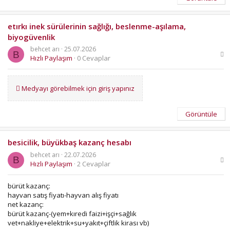
etırkı inek sürülerinin sağlığı, beslenme-aşılama,
biyogüvenlik
behcet arı
25.07.2026
B
Hızlı Paylaşım
0 Cevaplar
Medyayı görebilmek için giriş yapınız
Görüntüle
besicilik, büyükbaş kazanç hesabı
behcet arı
22.07.2026
B
Hızlı Paylaşım
2 Cevaplar
bürüt kazanç:
hayvan satış fiyatı-hayvan alış fiyatı
net kazanç:
bürüt kazanç-(yem+kıredi faizi+işçi+sağlık
vet+nakliye+elektrik+su+yakıt+çiftlik kirası vb)