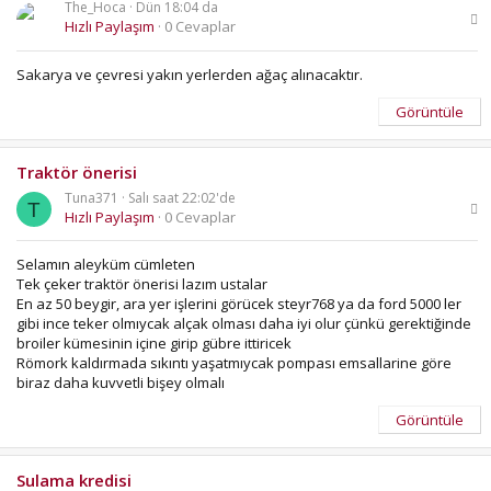
The_Hoca
Dün 18:04 da
Hızlı Paylaşım
0 Cevaplar
Sakarya ve çevresi yakın yerlerden ağaç alınacaktır.
Görüntüle
Traktör önerisi
Tuna371
Salı saat 22:02'de
T
Hızlı Paylaşım
0 Cevaplar
Selamın aleyküm cümleten
Tek çeker traktör önerisi lazım ustalar
En az 50 beygir, ara yer işlerini görücek steyr768 ya da ford 5000 ler
gibi ince teker olmıycak alçak olması daha iyi olur çünkü gerektiğinde
broiler kümesinin içine girip gübre ittiricek
Römork kaldırmada sıkıntı yaşatmıycak pompası emsallarine göre
biraz daha kuvvetli bişey olmalı
Görüntüle
Sulama kredisi