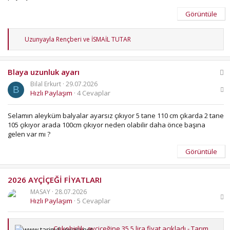
Görüntüle
T
Uzunyayla Rençberi
ve
İSMAİL TUTAR
e
p
k
S
Blaya uzunluk ayarı
i
l
o
Bilal Erkurt
29.07.2026
e
B
r
Hızlı Paylaşım
4 Cevaplar
r
u
:
Selamın aleyküm balyalar ayarsız çıkıyor 5 tane 110 cm çıkarda 2 tane
105 çıkıyor arada 100cm çıkıyor neden olabilir daha önce başına
gelen var mı ?
Görüntüle
2026 AYÇİÇEĞİ FİYATLARI
MASAY
28.07.2026
Hızlı Paylaşım
5 Cevaplar
Çukobirlik, ayçiçeğine 35,5 lira fiyat açıkladı - Tarım Dünyası