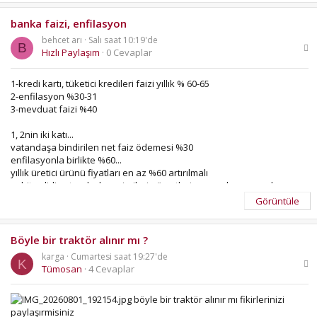
banka faizi, enfilasyon
behcet arı
Salı saat 10:19'de
B
Hızlı Paylaşım
0 Cevaplar
1-kredi kartı, tüketici kredileri faizi yıllık % 60-65
2-enfilasyon %30-31
3-mevduat faizi %40
1, 2nin iki katı...
vatandaşa bindirilen net faiz ödemesi %30
enfilasyonla birlikte %60...
yıllık üretici ürünü fiyatları en az %60 artırılmalı
sabit gelirli vatandaşların, işçilerin ücretleri, memurların maaşları,
emeklilerin aylıklar yıllık % 60 artırılmalı...
Görüntüle
bu tatbikat normal mi...
normal değil mi...
Böyle bir traktör alınır mı ?
vatandaş bu soygunu kaldırmayı, başarabilir mi...
karga
Cumartesi saat 19:27'de
takip edilen ekonomi siyaseti değişir mi...
K
Tümosan
4 Cevaplar
ne zaman değişir...
böyle bir traktör alınır mı fikirlerinizi
paylaşırmisiniz