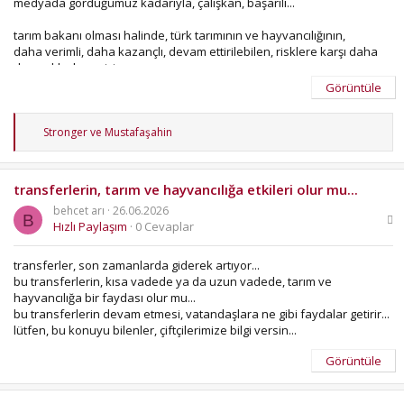
medyada gördüğümüz kadarıyla, çalışkan, başarılı...
tarım bakanı olması halinde, türk tarımının ve hayvancılığının,
daha verimli, daha kazançlı, devam ettirilebilen, risklere karşı daha
dayanıklı olması için,
ne türde bir planı vardır...
Görüntüle
ya da ilk 5 yıldaki yolharitası (önce yapılacak işler) ne olacaktır...
T
muhtemelen, gelecek aylarda, bu konuda türk çiftçisini
Stronger
ve
Mustafaşahin
e
aydınlatacaktır...
p
k
transferlerin, tarım ve hayvancılığa etkileri olur mu...
i
l
behcet arı
26.06.2026
e
B
Hızlı Paylaşım
0 Cevaplar
r
:
transferler, son zamanlarda giderek artıyor...
bu transferlerin, kısa vadede ya da uzun vadede, tarım ve
hayvancılığa bir faydası olur mu...
bu transferlerin devam etmesi, vatandaşlara ne gibi faydalar getirir...
lütfen, bu konuyu bilenler, çiftçilerimize bilgi versin...
Görüntüle