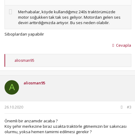
Merhabalar, köyde kullandığımız 240s traktörümüzde
motor soğukken tak tak ses geliyor. Motordan gelen ses
deviri arttırdığımızda artıyor. Bu ses neden olabilir.
Siboplardan yapabilir
Cevapla
T
aliosman95
e
p
k
i
aliosman95
l
A
e
r
:
26.10.2020
#3
Önemli bir arızamıdır acaba ?
Köy şehir merkezine biraz uzakta traktörle gitmemizin bir sakıncası
olurmu, yoksa hemen tamirmi edilmesi gerekir ?