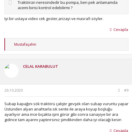
Traktörün neresindedir bu pompa, ben pek anlamamda
acemi birisi kontrol edebilirmi ?
Iyi bir ustaya video cek goster,arizayi ve masrafı söyler.
Cevapla
T
Mustafaşahin
e
p
k
i
CELAL KARABULUT
l
e
r
:
26.10.2020
#9
Subap kapağını sök traktörü çalıştır gevşek olan subap vuruntu yapar
Üstünden alyan anahtarla sık sente ile araya koyup boşluğu
ayarlıyor ama ince bıçakta işini görür gibi sonra sanayiye bir ara
gidince tam ayarını yaptırırsınız şimdikinden daha iyi olacağı kesin
Cevapla