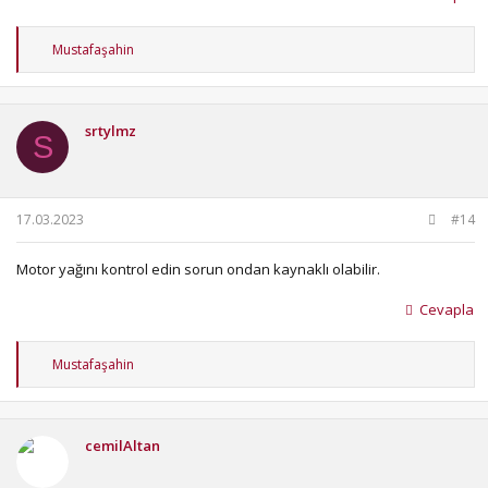
T
Mustafaşahin
e
p
k
i
srtylmz
l
S
e
r
:
17.03.2023
#14
Motor yağını kontrol edin sorun ondan kaynaklı olabilir.
Cevapla
T
Mustafaşahin
e
p
k
i
cemilAltan
l
e
r