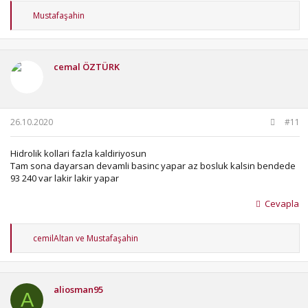
T
Mustafaşahin
e
p
k
i
cemal ÖZTÜRK
l
e
r
:
26.10.2020
#11
Hidrolik kollari fazla kaldiriyosun
Tam sona dayarsan devamli basinc yapar az bosluk kalsin bendede
93 240 var lakir lakir yapar
Cevapla
T
cemilAltan
ve
Mustafaşahin
e
p
k
i
aliosman95
l
A
e