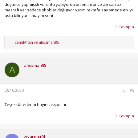
düşünce yapmışstı vuruntu yapıyordu önlemini önce alırsan az
masrafı var sadece sboblar değişiyor yarım rektefe say yinede en iyi
usta bilir yanıltmayım seni
Cevapla
T
cemilAltan
ve
aliosman95
e
p
k
i
aliosman95
l
A
e
r
:
26.10.2020
#5
Teşekkür ederim hayırlı akşamlar.
Cevapla
ziyaretci01