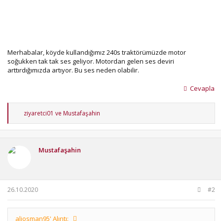
Merhabalar, köyde kullandığımız 240s traktörümüzde motor
soğukken tak tak ses geliyor. Motordan gelen ses deviri
arttırdığımızda artıyor. Bu ses neden olabilir.
Cevapla
T
ziyaretci01
ve
Mustafaşahin
e
p
k
i
Mustafaşahin
l
e
r
:
26.10.2020
#2
aliosman95' Alıntı: