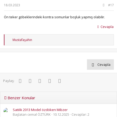
18.03.2023
#17
Ön teker göbeklerindeki kontra somunlar boşluk yapmış olabilir.
Cevapla
T
Mustafaşahin
e
p
k
i
l
e
Cevapla
r
:
Facebook
Twitter
Pinterest
WhatsApp
E-posta
Paylaş:
Benzer Konular
Satılık 2013 Model özdöken Mibzer
Başlatan cemal ÖZTÜRK
10.12.2025
Cevaplar: 2