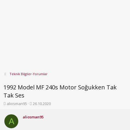
Teknik Bilgiler-Yorumlar
1992 Model MF 240s Motor Soğukken Tak
Tak Ses
K
B
aliosman95
26.10.2020
o
a
n
ş
aliosman95
b
l
A
u
a
y
n