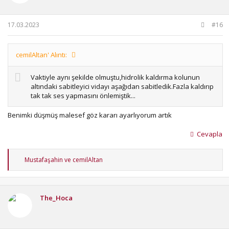
r
:
17.03.2023
#16
cemilAltan' Alıntı:
Vaktiyle aynı şekilde olmuştu,hidrolik kaldırma kolunun
altındaki sabitleyici vidayı aşağıdan sabitledik.Fazla kaldırıp
tak tak ses yapmasını önlemiştik...
Benimki düşmüş malesef göz kararı ayarlıyorum artık
Cevapla
T
Mustafaşahin
ve
cemilAltan
e
p
k
i
The_Hoca
l
e
r
: