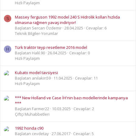
Hızlı Paylaşım
Massey ferguson 1992 model 240 S Hidrolik kolları hızlıda
S
olmasına rağmen yavaş indiriyor!
Başlatan Sercan Özdemir
28.04.2025
Cevaplar: 6
Teknik Bilgiler-Yorumlar
Türk traktör teyp resetleme 2016 model
H
Başlatan Halil.90
26.04.2025
Cevaplar: 0
Hızlı Paylaşım
Kubato model tavsiyesi
Başlatan anilakin59
11.04.2025
Cevaplar: 11
Hızlı Paylaşım
*** New Holland ve Case İH'nin bazı modellerinde kampanya
***
Başlatan Farmer22
10.03.2025
Cevaplar: 2
Çiftçi Muhabbetleri
1992 honda c90
Başlatan cevdetay
27.06.2017
Cevaplar: 5