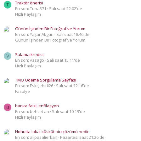
Traktör önerisi
T
En son: Tuna371
Salı saat 22:02'de
Hızlı Paylaşım
Günün İşinden Bir Fotoğraf ve Yorum
En son: Yaşar Akgün
Salı saat 18:46'de
Günün İşinden Bir Fotoğraf ve Yorum
Sulama kredisi
V
En son: vasago
Salı saat 15:11'de
Hızlı Paylaşım
TMO Ödeme Sorgulama Sayfası
En son: Eskişehirli26
Salı saat 12:16'de
Fasulye
banka faizi, enfilasyon
B
En son: behcet arı
Salı saat 10:19'de
Hızlı Paylaşım
Nohutta lokal küsküt otu çözümü nedir
En son: alipasalierkan
Pazartesi saat 21:26'de