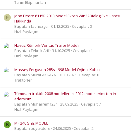
Tarım Ekipmanları
John Deere 6115R 2013 Model Ekran Win32Dialog.Exe Hatası
F
Hakkında
Başlatan fatihozgul
01.12.2025
Cevaplar: 0
Hızlı Paylaşım
Havuz Römork-Ventus Trailer Modeli
Başlatan Teknik Arif
31.10.2025
Cevaplar: 1
Hızlı Paylaşım
Massey Ferguson 285s 1998 Model Orjinal Kabin
Başlatan Murat AKKAYA
01.10.2025
Cevaplar: 0
Traktörler
Tümosan traktör 2008 modellerimi 2012 modellerimi tercih
edersiniz
Başlatan Muharrem1234
28.09.2025
Cevaplar: 7
Hızlı Paylaşım
MF 240 S 92 MODEL
B
Başlatan buyukdere
24.06.2025
Cevaplar: 2