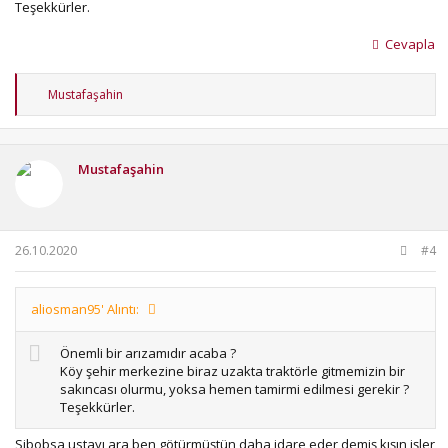
Teşekkürler.
Cevapla
T
Mustafaşahin
e
p
k
i
Mustafaşahin
l
e
r
:
26.10.2020
#4
aliosman95' Alıntı:
Önemli bir arızamıdır acaba ?
Köy şehir merkezine biraz uzakta traktörle gitmemizin bir
sakıncası olurmu, yoksa hemen tamirmi edilmesi gerekir ?
Teşekkürler.
Sibobsa ustayı ara ben götürmüştün daha idare eder demiş kışın işler