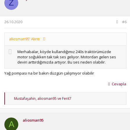
Z
26.10.2020
#6
aliosman95' Alıntı:
Merhabalar, köyde kullandığımız 240s traktörümüzde
motor soğukken tak tak ses geliyor. Motordan gelen ses
deviri arttırdığımızda artıyor. Bu ses neden olabilir.
Yağ pompası na bir bakın düzgün çalışmıyor olabilir
Cevapla
T
Mustafaşahin
,
aliosman95
ve
Ferit7
e
p
k
i
aliosman95
l
A
e