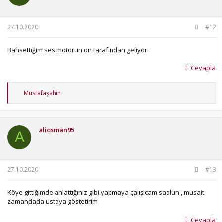
r
:
27.10.2020
#12
Bahsettiğim ses motorun ön tarafından geliyor
Cevapla
T
Mustafaşahin
e
p
k
i
aliosman95
l
A
e
r
:
27.10.2020
#13
Köye gittiğimde anlattığınız gibi yapmaya çalışıcam saolun , musait
zamandada ustaya göstetirim
Cevapla