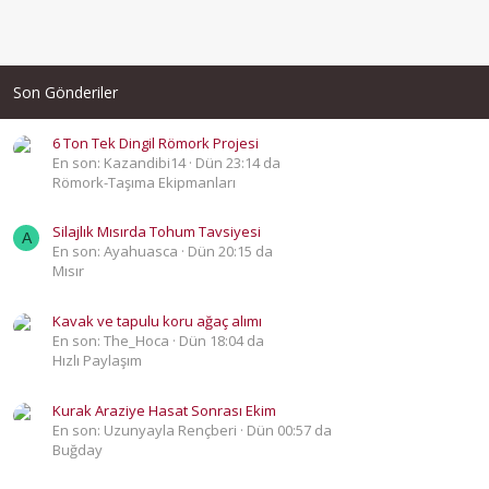
Son Gönderiler
6 Ton Tek Dingil Römork Projesi
En son: Kazandibi14
Dün 23:14 da
Römork-Taşıma Ekipmanları
Silajlık Mısırda Tohum Tavsiyesi
A
En son: Ayahuasca
Dün 20:15 da
Mısır
Kavak ve tapulu koru ağaç alımı
En son: The_Hoca
Dün 18:04 da
Hızlı Paylaşım
Kurak Araziye Hasat Sonrası Ekim
En son: Uzunyayla Rençberi
Dün 00:57 da
Buğday