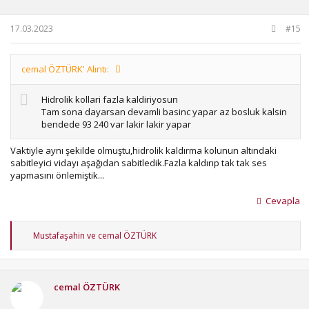
:
17.03.2023
#15
cemal ÖZTÜRK' Alıntı:
Hidrolik kollari fazla kaldiriyosun
Tam sona dayarsan devamli basinc yapar az bosluk kalsin
bendede 93 240 var lakir lakir yapar
Vaktiyle aynı şekilde olmuştu,hidrolik kaldırma kolunun altındaki
sabitleyici vidayı aşağıdan sabitledik.Fazla kaldırıp tak tak ses
yapmasını önlemiştik...
Cevapla
T
Mustafaşahin
ve
cemal ÖZTÜRK
e
p
k
i
cemal ÖZTÜRK
l
e