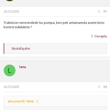
r
:
26.10.2020
#7
Traktörün neresindedir bu pompa, ben pek anlamamda acemi birisi
kontrol edebilirmi ?
Cevapla
T
Mustafaşahin
e
p
k
i
lanu
l
L
e
r
:
26.10.2020
#8
aliosman95' Alıntı: