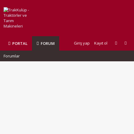
Giriş yap
Kayıt ol
PORTAL
FORUM
Forumlar