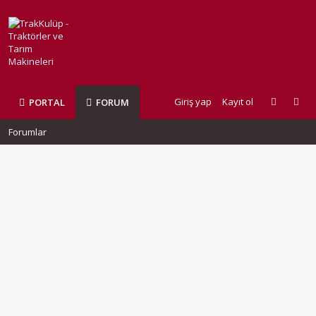
Giriş yap
Kayıt ol
PORTAL
FORUM
Forumlar