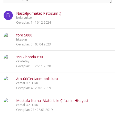
Nastaljik maket Patosum :)
B
bekiryuksel
Cevaplar
1
16.12.2024
ford 5000
hkeskin
Cevaplar
5
05.04.2023
1992 honda c90
cevdetay
Cevaplar
5
26.11.2020
Atatürk’ün tarım politikası
cemal ÖZTÜRK
Cevaplar
4
29.01.2019
Mustafa Kemal Atatürk ile Çiftçinin Hikayesi
cemal ÖZTÜRK
Cevaplar
27
28.01.2019