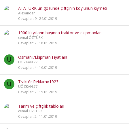
ATATÜRK ün gözünde çiftçinin köylünün kıymeti
Alexander
Cevaplar
9
24.01.2019
1900 lü yılların başında traktor ve ekipmanları
cemal ÖZTÜRK
Cevaplar
2
18.01.2019
Osmanlı/Ekipman Fiyatları!
U
UÖZKAN.77
Cevaplar
4
16.01.2019
Traktör Reklamı/1923
U
UÖZKAN.77
Cevaplar
2
15.01.2019
Tarım ve çiftçilik tabloları
cemal ÖZTÜRK
Cevaplar
2
11.01.2019