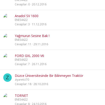
Cevaplar
0
20.12.2016
Anadol SV 1600
ENES4422
Cevaplar
3
11.12.2016
Yağmurun Sesine Bak !
ENES4422
Cevaplar
11
29.11.2016
FORD GXL 2000 V6
ENES4422
Cevaplar
7
26.11.2016
Düzce Üniversitesinde Bir Bilinmeyen Traktör
Z
ziyaretci70
Cevaplar
18
28.10.2016
TORNET
ENES4422
Cevaplar
8
24.10.2016