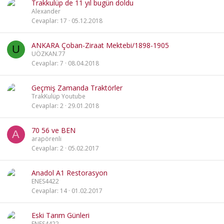
Trakkulüp de 11 yıl bugün doldu
Alexander
Cevaplar
17
05.12.2018
ANKARA Çoban-Ziraat Mektebi/1898-1905
U
UÖZKAN.77
Cevaplar
7
08.04.2018
Geçmiş Zamanda Traktörler
TrakKulüp Youtube
Cevaplar
2
29.01.2018
70 56 ve BEN
A
arapörenli
Cevaplar
2
05.02.2017
Anadol A1 Restorasyon
ENES4422
Cevaplar
14
01.02.2017
Eski Tarım Günleri
ENES4422