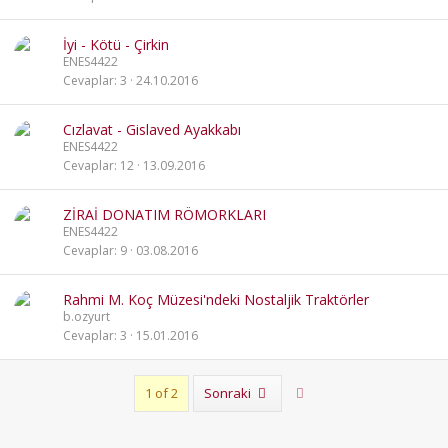
İyi - Kötü - Çirkin
ENES4422
Cevaplar
3
24.10.2016
Cızlavat - Gislaved Ayakkabı
ENES4422
Cevaplar
12
13.09.2016
ZİRAİ DONATIM RÖMORKLARI
ENES4422
Cevaplar
9
03.08.2016
Rahmi M. Koç Müzesi'ndeki Nostaljik Traktörler
b.ozyurt
Cevaplar
3
15.01.2016
Son
1 of 2
Sonraki