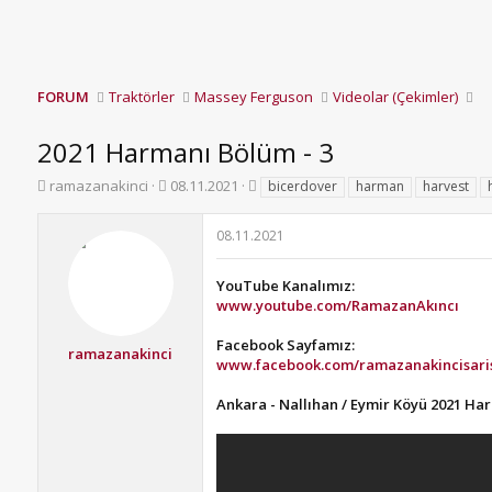
FORUM
Traktörler
Massey Ferguson
Videolar (Çekimler)
2021 Harmanı Bölüm - 3
K
B
E
ramazanakinci
08.11.2021
bicerdover
harman
harvest
o
a
t
n
ş
i
08.11.2021
b
l
k
u
a
e
y
n
t
YouTube Kanalımız:
u
g
l
www.youtube.com/RamazanAkıncı
b
ı
e
a
ç
r
Facebook Sayfamız:
ramazanakinci
ş
t
www.facebook.com/ramazanakincisari
l
a
a
r
Ankara - Nallıhan / Eymir Köyü 2021 Ha
t
i
a
h
n
i