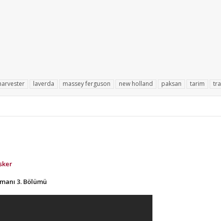
harvester
laverda
massey ferguson
new holland
paksan
tarim
tr
sker
rmanı 3. Bölümü