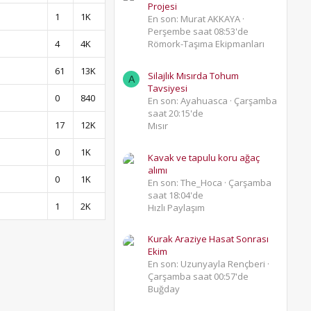
Projesi
1
1K
En son: Murat AKKAYA
Perşembe saat 08:53'de
4
4K
Römork-Taşıma Ekipmanları
61
13K
Silajlık Mısırda Tohum
A
Tavsiyesi
0
840
En son: Ayahuasca
Çarşamba
saat 20:15'de
17
12K
Mısır
0
1K
Kavak ve tapulu koru ağaç
alımı
0
1K
En son: The_Hoca
Çarşamba
saat 18:04'de
1
2K
Hızlı Paylaşım
Kurak Araziye Hasat Sonrası
Ekim
En son: Uzunyayla Rençberi
Çarşamba saat 00:57'de
Buğday