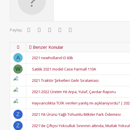
r
:
Facebook
Twitter
Pinterest
WhatsApp
E-posta
Paylaş:
Benzer Konular
A
2021 newholland t3 60b
W
Satılık 2021 model Case Farmall 110A
2021 Traktör Şirketleri Gelir Sıralaması
2021-2022 Üretim Yılı Arpa, Yulaf, Çavdar Raporu
Hayvancılıkta TÜİK verileri yanlış mı açıklanıyordu? | 2020
Z
2021 Yılı Ürünü Yağlı Tohumlu Bitkiler Fark Ödemesi
Z
2021'de Çiftçisi Yoksulluk Sınırının altında, Mutlak Yoksu