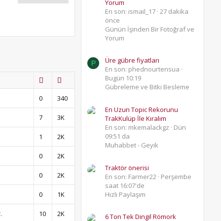
Yorum
En son: ismail_17
27 dakika
önce
Günün İşinden Bir Fotoğraf ve
Yorum
Üre gübre fiyatları
P
En son: phednourtensua
Bugün 10:19
Gübreleme ve Bitki Besleme
0
340
En Uzun Topic Rekorunu
7
3K
TrakKulüp İle Kıralım
En son: mkemalackgz
Dün
09:51 da
1
2K
Muhabbet - Geyik
0
2K
Traktör önerisi
0
2K
En son: Farmer22
Perşembe
saat 16:07'de
0
1K
Hızlı Paylaşım
.
10
2K
6 Ton Tek Dingil Römork