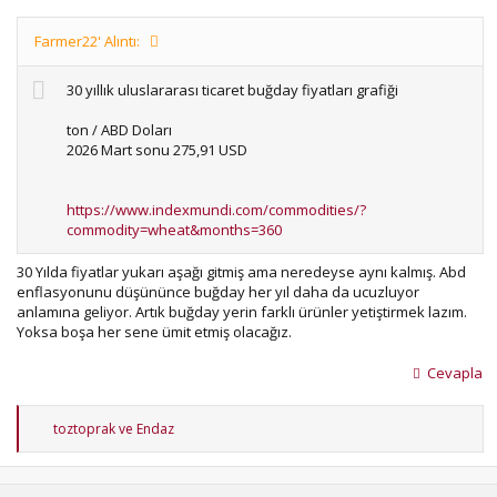
Farmer22' Alıntı:
30 yıllık uluslararası ticaret buğday fiyatları grafiği
ton / ABD Doları
2026 Mart sonu 275,91 USD
https://www.indexmundi.com/commodities/?
commodity=wheat&months=360
30 Yılda fiyatlar yukarı aşağı gitmiş ama neredeyse aynı kalmış. Abd
enflasyonunu düşününce buğday her yıl daha da ucuzluyor
anlamına geliyor. Artık buğday yerin farklı ürünler yetiştirmek lazım.
Yoksa boşa her sene ümit etmiş olacağız.
Cevapla
T
toztoprak
ve
Endaz
e
p
k