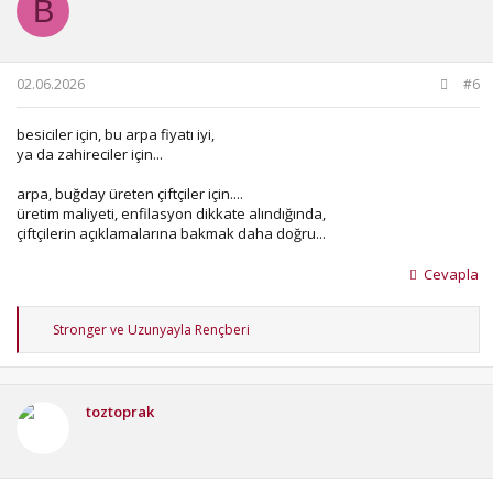
B
e
r
:
02.06.2026
#6
besiciler için, bu arpa fiyatı iyi,
ya da zahireciler için...
arpa, buğday üreten çiftçiler için....
üretim maliyeti, enfilasyon dikkate alındığında,
çiftçilerin açıklamalarına bakmak daha doğru...
Cevapla
T
Stronger
ve
Uzunyayla Rençberi
e
p
k
i
toztoprak
l
e
r
: