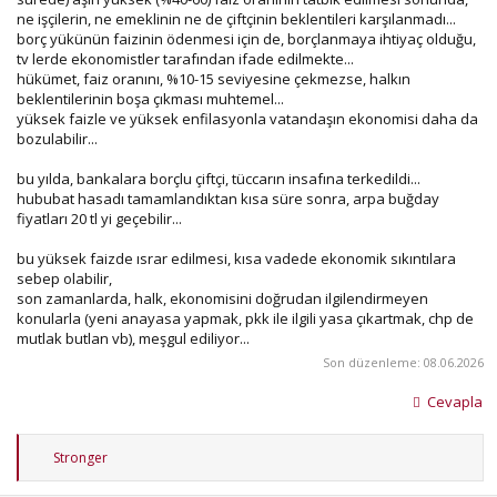
ne işçilerin, ne emeklinin ne de çiftçinin beklentileri karşılanmadı...
borç yükünün faizinin ödenmesi için de, borçlanmaya ihtiyaç olduğu,
tv lerde ekonomistler tarafından ifade edilmekte...
hükümet, faiz oranını, %10-15 seviyesine çekmezse, halkın
beklentilerinin boşa çıkması muhtemel...
yüksek faizle ve yüksek enfilasyonla vatandaşın ekonomisi daha da
bozulabilir...
bu yılda, bankalara borçlu çiftçi, tüccarın insafına terkedildi...
hububat hasadı tamamlandıktan kısa süre sonra, arpa buğday
fiyatları 20 tl yi geçebilir...
bu yüksek faizde ısrar edilmesi, kısa vadede ekonomik sıkıntılara
sebep olabilir,
son zamanlarda, halk, ekonomisini doğrudan ilgilendirmeyen
konularla (yeni anayasa yapmak, pkk ile ilgili yasa çıkartmak, chp de
mutlak butlan vb), meşgul ediliyor...
Son düzenleme:
08.06.2026
Cevapla
T
Stronger
e
p