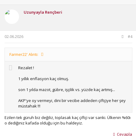
k
i
Uzunyayla Rençberi
l
e
r
:
02.06.2026
#4
Farmer22' Alıntı:
Rezalet !
1 yıllık enflasyon kaç olmuş.
son 1 yılda mazot, gübre, işçilik vs. yüzde kaç artmış...
AKP'ye oy vermeyi, dini bir vecibe addeden çiftçiye her şey
müstahak !!!
Ezilen tek güruh biz değiliz, toplasak kaç çiftçi var sanki. Ülkenin %60ı
o dediğiniz kafada olduğu için bu haldeyiz.
Cevapla