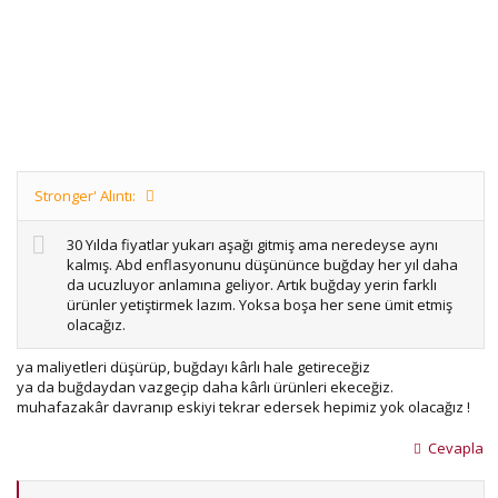
Stronger' Alıntı:
30 Yılda fiyatlar yukarı aşağı gitmiş ama neredeyse aynı
kalmış. Abd enflasyonunu düşününce buğday her yıl daha
da ucuzluyor anlamına geliyor. Artık buğday yerin farklı
ürünler yetiştirmek lazım. Yoksa boşa her sene ümit etmiş
olacağız.
ya maliyetleri düşürüp, buğdayı kârlı hale getireceğiz
ya da buğdaydan vazgeçip daha kârlı ürünleri ekeceğiz.
muhafazakâr davranıp eskiyi tekrar edersek hepimiz yok olacağız !
Cevapla