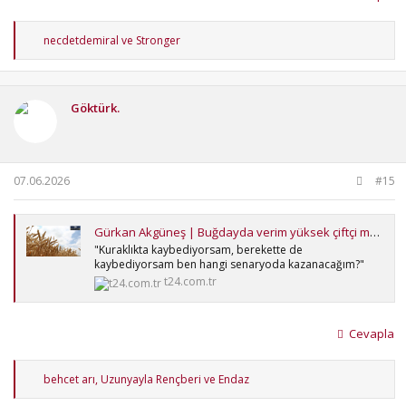
T
necdetdemiral
ve
Stronger
e
p
k
i
Göktürk.
l
e
r
:
07.06.2026
#15
Gürkan Akgüneş | Buğdayda verim yüksek çiftçi mutsuz: Yağmur yağdı böyle oldu!
"Kuraklıkta kaybediyorsam, berekette de
kaybediyorsam ben hangi senaryoda kazanacağım?"
t24.com.tr
Cevapla
T
behcet arı
,
Uzunyayla Rençberi
ve
Endaz
e