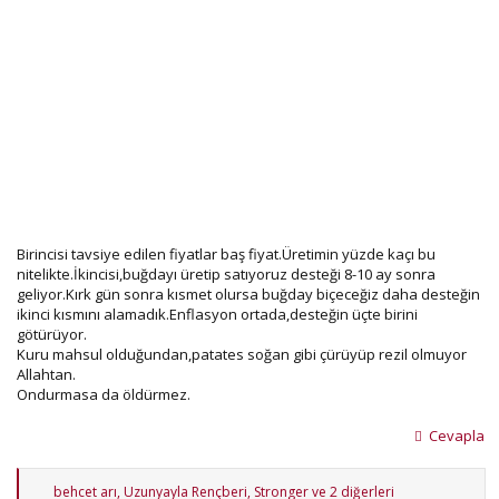
Birincisi tavsiye edilen fiyatlar baş fiyat.Üretimin yüzde kaçı bu
nitelikte.İkincisi,buğdayı üretip satıyoruz desteği 8-10 ay sonra
geliyor.Kırk gün sonra kısmet olursa buğday biçeceğiz daha desteğin
ikinci kısmını alamadık.Enflasyon ortada,desteğin üçte birini
götürüyor.
Kuru mahsul olduğundan,patates soğan gibi çürüyüp rezil olmuyor
Allahtan.
Ondurmasa da öldürmez.
Cevapla
T
behcet arı
,
Uzunyayla Rençberi
,
Stronger
ve 2 diğerleri