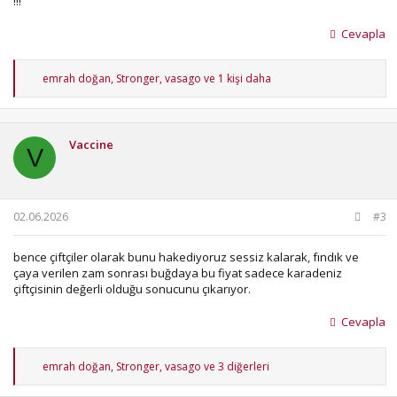
!!!
Cevapla
T
emrah doğan
,
Stronger
,
vasago
ve 1 kişi daha
e
p
k
i
Vaccine
l
V
e
r
:
02.06.2026
#3
bence çiftçiler olarak bunu hakediyoruz sessiz kalarak, fındık ve
çaya verilen zam sonrası buğdaya bu fiyat sadece karadeniz
çiftçisinin değerli olduğu sonucunu çıkarıyor.
Cevapla
T
emrah doğan
,
Stronger
,
vasago
ve 3 diğerleri
e
p