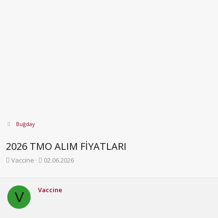
Buğday
2026 TMO ALIM FİYATLARI
K
B
Vaccine
02.06.2026
o
a
n
ş
b
l
Vaccine
V
u
a
y
n
u
g