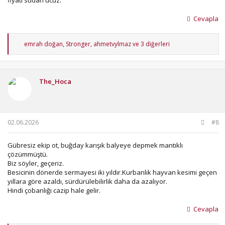
fiyatı sudan ucuz.
Cevapla
T
emrah doğan
,
Stronger
,
ahmetvylmaz
ve 3 diğerleri
e
p
k
i
The_Hoca
l
e
r
:
02.06.2026
#8
Gübresiz ekip ot, buğday karışık balyeye depmek mantıklı
çözümmüştü.
Biz söyler, geçeriz.
Besicinin dönerde sermayesi iki yıldır.Kurbanlık hayvan kesimi geçen
yıllara göre azaldı, sürdürülebilirlik daha da azalıyor.
Hindi çobanlığı cazip hale gelir.
Cevapla