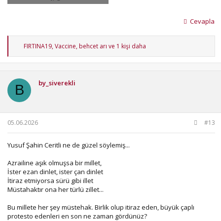
98.6 KB · Görüntüleme: 20
Cevapla
T
FIRTINA19
,
Vaccine
,
behcet arı
ve 1 kişi daha
e
p
k
i
by_siverekli
l
B
e
r
:
05.06.2026
#13
Yusuf Şahin Ceritli ne de güzel söylemiş...
Azrailine aşık olmuşsa bir millet,
İster ezan dinlet, ister çan dinlet
İtiraz etmiyorsa sürü gibi illet
Müstahaktır ona her türlü zillet...
Bu millete her şey müstehak. Birlik olup itiraz eden, büyük çaplı
protesto edenleri en son ne zaman gördünüz?