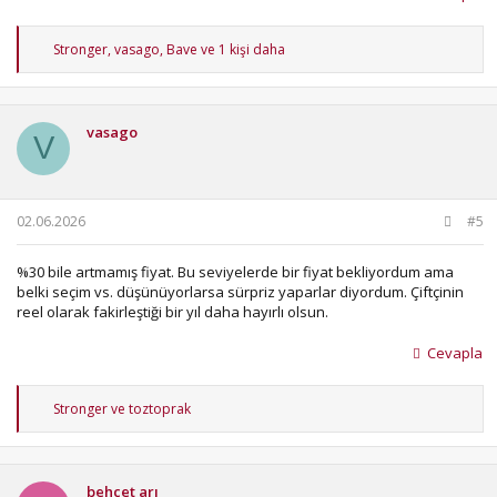
T
Stronger
,
vasago
,
Bave
ve 1 kişi daha
e
p
k
i
vasago
l
V
e
r
:
02.06.2026
#5
%30 bile artmamış fiyat. Bu seviyelerde bir fiyat bekliyordum ama
belki seçim vs. düşünüyorlarsa sürpriz yaparlar diyordum. Çiftçinin
reel olarak fakirleştiği bir yıl daha hayırlı olsun.
Cevapla
T
Stronger
ve
toztoprak
e
p
k
i
behcet arı
l