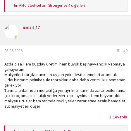
T
tırrAktör
,
behcet arı
,
Stronger
ve 4 diğerleri
e
p
k
i
ismail_17
l
e
r
:
03.06.2026
#9
Azda olsa Hem buğday üretimi hem büyük baş hayvancılık yapmaya
çalışıyorum
Maliyetleri karşılamanın en uygun yolu desteklemeleri arttırmak
Ciddi bir tarım politikasi ile toprakları daha daha verimli kullanmamız
gerekiyor
Tarım alanlarından meracılığa yer ayrılmalı tarımda zarar edilen ama
çok kıraç ama çok sulak yerler Mera için ayrılmalı hem hayvancılık
maliyeti ucuzlar hem tarımda riskli yerler zarar etme azalır hemde et
süt maliyetleri düşer
Cevapla