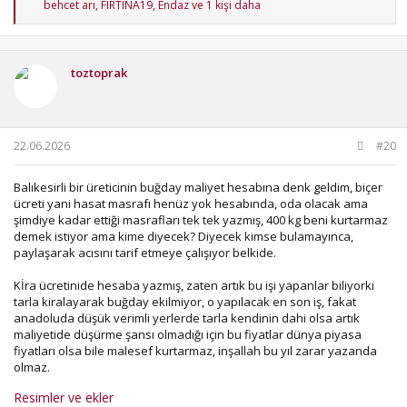
T
behcet arı
,
FIRTINA19
,
Endaz
ve 1 kişi daha
e
p
k
i
toztoprak
l
e
r
:
22.06.2026
#20
Balıkesirli bir üreticinin buğday maliyet hesabına denk geldim, biçer
ücreti yani hasat masrafı henüz yok hesabında, oda olacak ama
şimdiye kadar ettiği masrafları tek tek yazmış, 400 kg beni kurtarmaz
demek istiyor ama kime diyecek? Diyecek kimse bulamayınca,
paylaşarak acısını tarif etmeye çalışıyor belkide.
Kİra ücretinide hesaba yazmış, zaten artık bu işi yapanlar biliyorki
tarla kiralayarak buğday ekilmiyor, o yapılacak en son iş, fakat
anadoluda düşük verimli yerlerde tarla kendinin dahi olsa artık
maliyetide düşürme şansı olmadığı için bu fiyatlar dünya piyasa
fiyatları olsa bile malesef kurtarmaz, inşallah bu yıl zarar yazanda
olmaz.
Resimler ve ekler