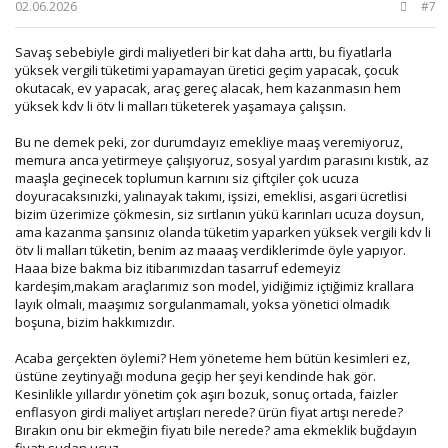
02.06.2026
#7
Savaş sebebiyle girdi maliyetleri bir kat daha arttı, bu fiyatlarla
yüksek vergili tüketimi yapamayan üretici geçim yapacak, çocuk
okutacak, ev yapacak, araç gereç alacak, hem kazanmasın hem
yüksek kdv li ötv li malları tüketerek yaşamaya çalışsın.
Bu ne demek peki, zor durumdayız emekliye maaş veremiyoruz,
memura anca yetirmeye çalışıyoruz, sosyal yardım parasını kıstık, az
maaşla geçinecek toplumun karnını siz çiftçiler çok ucuza
doyuracaksınızki, yalınayak takımı, işsizi, emeklisi, asgari ücretlisi
bizim üzerimize çökmesin, siz sırtlanın yükü karınları ucuza doysun,
ama kazanma şansınız olanda tüketim yaparken yüksek vergili kdv li
ötv li malları tüketin, benim az maaaş verdiklerimde öyle yapıyor.
Haaa bize bakma biz itibarımızdan tasarruf edemeyiz
kardeşim,makam araçlarımız son model, yidiğimiz içtiğimiz krallara
layık olmalı, maaşımız sorgulanmamalı, yoksa yönetici olmadık
boşuna, bizim hakkımızdır.
Acaba gerçekten öylemi? Hem yöneteme hem bütün kesimleri ez,
üstüne zeytinyağı moduna geçip her şeyi kendinde hak gör.
Kesinlikle yıllardır yönetim çok aşırı bozuk, sonuç ortada, faizler
enflasyon girdi maliyet artışları nerede? ürün fiyat artışı nerede?
Bırakın onu bir ekmeğin fiyatı bile nerede? ama ekmeklik buğdayın