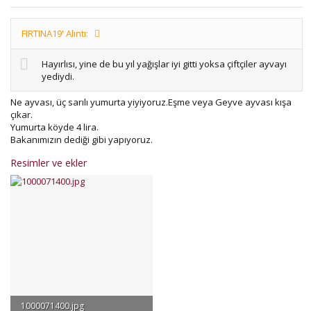
FIRTINA19' Alıntı:
Hayırlısı, yine de bu yıl yağışlar iyi gitti yoksa çiftçiler ayvayı
yediydi.
Ne ayvası, üç sarılı yumurta yiyiyoruz.Eşme veya Geyve ayvası kışa
çıkar.
Yumurta köyde 4 lira.
Bakanımızın dediği gibi yapıyoruz.
Resimler ve ekler
1000071400.jpg