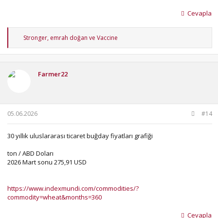
Cevapla
T
Stronger
,
emrah doğan
ve
Vaccine
e
p
k
i
Farmer22
l
e
r
:
05.06.2026
#14
30 yıllık uluslararası ticaret buğday fiyatları grafiği
ton / ABD Doları
2026 Mart sonu 275,91 USD
https://www.indexmundi.com/commodities/?
commodity=wheat&months=360
Cevapla