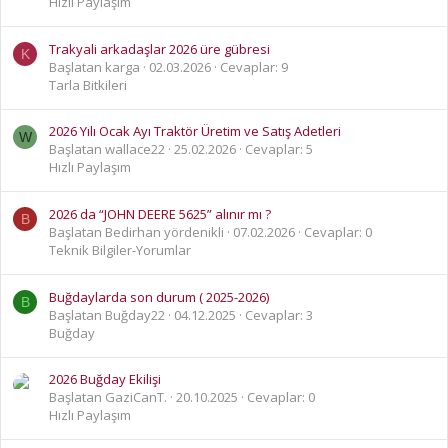
Hızlı Paylaşım
Trakyali arkadaşlar 2026 üre gübresi
K
Başlatan karga
02.03.2026
Cevaplar: 9
Tarla Bitkileri
2026 Yılı Ocak Ayı Traktör Üretim ve Satış Adetleri
W
Başlatan wallace22
25.02.2026
Cevaplar: 5
Hızlı Paylaşım
2026 da “JOHN DEERE 5625” alınır mı ?
B
Başlatan Bedirhan yördenikli
07.02.2026
Cevaplar: 0
Teknik Bilgiler-Yorumlar
Buğdaylarda son durum ( 2025-2026)
B
Başlatan Buğday22
04.12.2025
Cevaplar: 3
Buğday
2026 Buğday Ekilişi
Başlatan GaziCanT.
20.10.2025
Cevaplar: 0
Hızlı Paylaşım