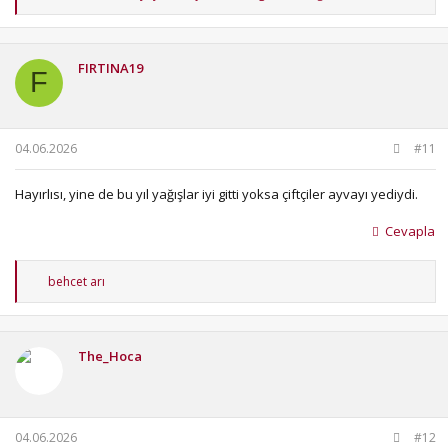
e
p
k
i
FIRTINA19
l
F
e
r
:
04.06.2026
#11
Hayırlısı, yine de bu yıl yağışlar iyi gitti yoksa çiftçiler ayvayı yediydi.
Cevapla
T
behcet arı
e
p
k
i
The_Hoca
l
e
r
:
04.06.2026
#12