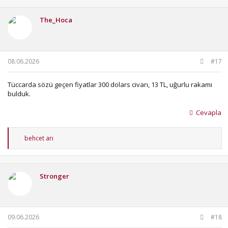
k
i
The_Hoca
l
e
r
:
08.06.2026
#17
Tüccarda sözü geçen fiyatlar 300 dolars civarı, 13 TL, uğurlu rakamı
bulduk.
Cevapla
T
behcet arı
e
p
k
i
Stronger
l
e
r
:
09.06.2026
#18