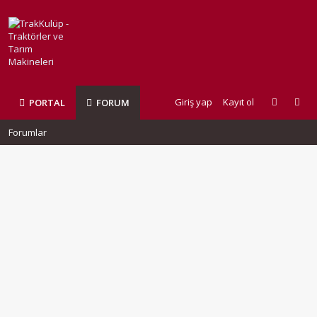
Giriş yap
Kayıt ol
PORTAL
FORUM
Forumlar