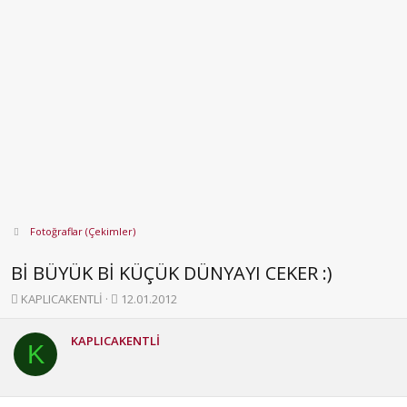
Fotoğraflar (Çekimler)
Bİ BÜYÜK Bİ KÜÇÜK DÜNYAYI CEKER :)
K
B
KAPLICAKENTLİ
12.01.2012
o
a
n
ş
KAPLICAKENTLİ
b
l
K
u
a
y
n
u
g