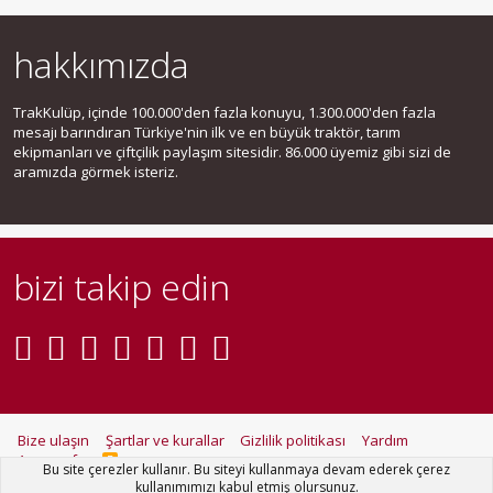
hakkımızda
TrakKulüp, içinde 100.000'den fazla konuyu, 1.300.000'den fazla
mesajı barındıran Türkiye'nin ilk ve en büyük traktör, tarım
ekipmanları ve çiftçilik paylaşım sitesidir. 86.000 üyemiz gibi sizi de
aramızda görmek isteriz.
bizi takip edin
Bize ulaşın
Şartlar ve kurallar
Gizlilik politikası
Yardım
Ana sayfa
R
Bu site çerezler kullanır. Bu siteyi kullanmaya devam ederek çerez
S
kullanımımızı kabul etmiş olursunuz.
S