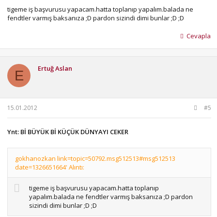
tigeme iş başvurusu yapacam.hatta toplanıp yapalım.balada ne
fendtler varmış baksanıza ;D pardon sizindi dimi bunlar ;D ;D
Cevapla
Ertuğ Aslan
E
15.01.2012
#5
Ynt: Bİ BÜYÜK Bİ KÜÇÜK DÜNYAYI CEKER
gokhanozkan link=topic=50792.msg512513#msg512513
date=1326651664' Alıntı:
tigeme iş başvurusu yapacam.hatta toplanıp
yapalım.balada ne fendtler varmış baksanıza ;D pardon
sizindi dimi bunlar ;D ;D