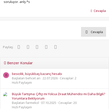
soruluyor. anlş-*s
Cevapla
Cevapla
Facebook
Twitter
Pinterest
WhatsApp
E-posta
Paylaş:
Benzer Konular
besicilik, büyükbaş kazanç hesabı
B
Başlatan behcet arı
22.07.2026
Cevaplar: 2
Hızlı Paylaşım
Büyük Tartışma: Çiftçi mi Yoksa Ziraat Mühendisi mi Daha Bilgili?
Yorumlara Bekliyorum
Başlatan farmekol
07.10.2025
Cevaplar: 20
Hızlı Paylaşım