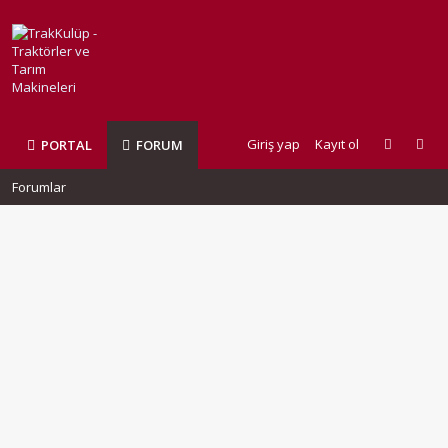
Giriş yap
Kayıt ol
PORTAL
FORUM
Forumlar