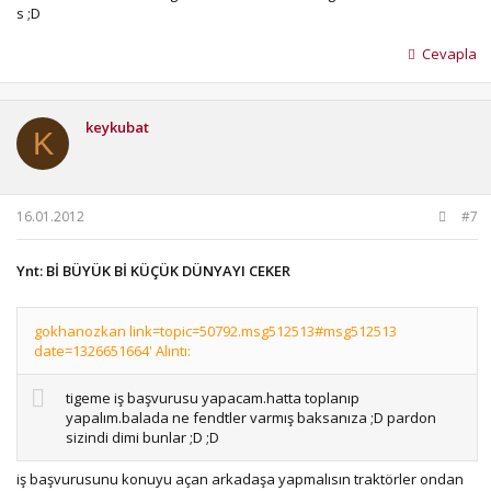
s ;D
Cevapla
keykubat
K
16.01.2012
#7
Ynt: Bİ BÜYÜK Bİ KÜÇÜK DÜNYAYI CEKER
gokhanozkan link=topic=50792.msg512513#msg512513
date=1326651664' Alıntı:
tigeme iş başvurusu yapacam.hatta toplanıp
yapalım.balada ne fendtler varmış baksanıza ;D pardon
sizindi dimi bunlar ;D ;D
iş başvurusunu konuyu açan arkadaşa yapmalısın traktörler ondan