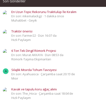
Son Gönderiler
En Uzun Topic Rekorunu TrakKulüp İle Kıralım
En son: mkemalackgz
1 dakika önce
Muhabbet - Geyik
Traktör önerisi
En son: Farmer22
Dün 16:07 da
Hızlı Paylaşım
6 Ton Tek Dingil Römork Projesi
En son: Murat AKKAYA
Dün 08:53 da
Römork-Taşıma Ekipmanları
Silajlık Mısırda Tohum Tavsiyesi
A
En son: Ayahuasca
Çarşamba saat 20:15'de
Mısır
Kavak ve tapulu koru ağaç alımı
En son: The_Hoca
Çarşamba saat 18:04'de
Hızlı Paylaşım