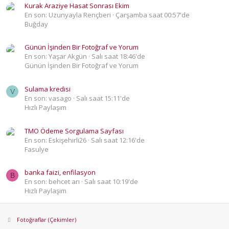
Kurak Araziye Hasat Sonrası Ekim
En son: Uzunyayla Rençberi
Çarşamba saat 00:57'de
Buğday
Günün İşinden Bir Fotoğraf ve Yorum
En son: Yaşar Akgün
Salı saat 18:46'de
Günün İşinden Bir Fotoğraf ve Yorum
Sulama kredisi
V
En son: vasago
Salı saat 15:11'de
Hızlı Paylaşım
TMO Ödeme Sorgulama Sayfası
En son: Eskişehirli26
Salı saat 12:16'de
Fasulye
banka faizi, enfilasyon
B
En son: behcet arı
Salı saat 10:19'de
Hızlı Paylaşım
Fotoğraflar (Çekimler)