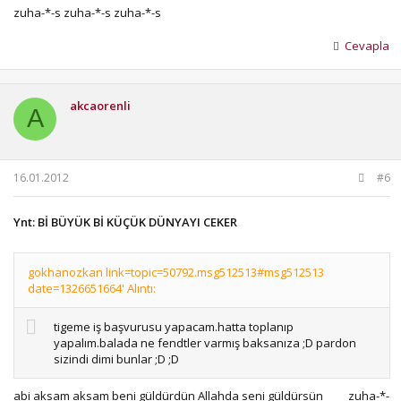
zuha-*-s zuha-*-s zuha-*-s
Cevapla
akcaorenli
A
16.01.2012
#6
Ynt: Bİ BÜYÜK Bİ KÜÇÜK DÜNYAYI CEKER
gokhanozkan link=topic=50792.msg512513#msg512513
date=1326651664' Alıntı:
tigeme iş başvurusu yapacam.hatta toplanıp
yapalım.balada ne fendtler varmış baksanıza ;D pardon
sizindi dimi bunlar ;D ;D
abi aksam aksam beni güldürdün Allahda seni güldürsün
zuha-*-