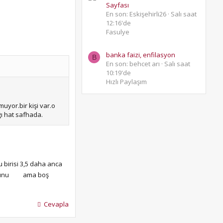
Sayfası
En son: Eskişehirli26
Salı saat
12:16'de
Fasulye
banka faizi, enfilasyon
B
En son: behcet arı
Salı saat
10:19'de
Hızlı Paylaşım
muyor.bir kişi var.o
ğı hat safhada.
 birisi 3,5 daha anca
runu
ama boş
Cevapla