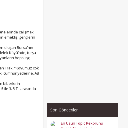
hanelerinde çalışmak
ın emekliş, gençlerin
den oluşan Bursa’nın
edelek Köyü’nde, turşu
anların hepsi işçi.
sman Trak, “Köyümüz çok
rki cumhuriyetlerine, AB
n biberlerin
 ile 3. 5 TL arasında
Son Gönderiler
En Uzun Topic Rekorunu