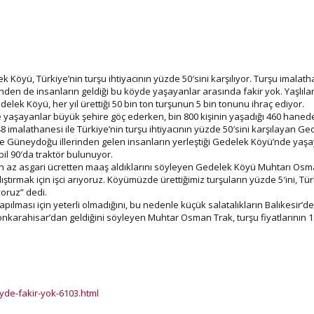
k Köyü, Türkiye’nin turşu ihtiyacının yüzde 50′sini karşılıyor. Turşu imalat
en de insanların geldiği bu köyde yaşayanlar arasında fakir yok. Yaşlılar
edelek Köyü, her yıl ürettiği 50 bin ton turşunun 5 bin tonunu ihraç ediyor.
de yaşayanlar büyük şehire göç ederken, bin 800 kişinin yaşadığı 460 hane
8 imalathanesi ile Türkiye’nin turşu ihtiyacının yüzde 50′sini karşılayan G
ve Güneydoğu illerinden gelen insanların yerleştiği Gedelek Köyü’nde yaşay
il 90′da traktör bulunuyor.
lup en az asgari ücretten maaş aldıklarını söyleyen Gedelek Köyü Muhtarı O
ıştırmak için işci arıyoruz. Köyümüzde ürettiğimiz turşuların yüzde 5′ini, Tü
oruz” dedi.
ılması için yeterli olmadığını, bu nedenle küçük salatalıkların Balıkesir’de
arahisar’dan geldiğini söyleyen Muhtar Osman Trak, turşu fiyatlarının 1. 5
yde-fakir-yok-6103.html