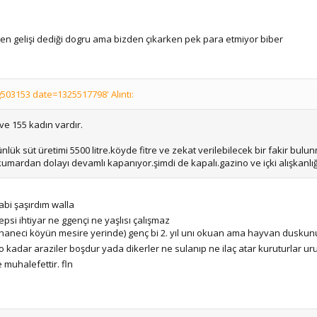
en gelişi dediği dogru ama bizden çıkarken pek para etmiyor biber
03153 date=1325517798' Alıntı:
e 155 kadın vardır.
nlük süt üretimi 5500 litre.köyde fitre ve zekat verilebilecek bir fakir bulun
 kumardan dolayı devamlı kapanıyor.şimdi de kapalı.gazino ve içki alışkanlı
bi şaşırdım walla
psi ihtiyar ne ggençi ne yaşlısı çalışmaz
haneci köyün mesire yerinde) genç bi 2. yıl unı okuan ama hayvan duskunu
 o kadar araziler boşdur yada dikerler ne sulanıp ne ilaç atar kuruturlar u
 muhalefettir. fln