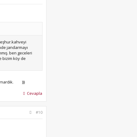
meşhur.kahveyi
şinde jandarmayı
nmış. ben geceleri
e bizim köy de
ynardık.
)))
Cevapla
#10