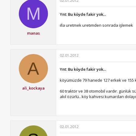
02.01.2012
M
Ynt: Bu köyde fakir yok...
ılla uretmek uretımden sonrada işlemek
manas
02.01.2012
A
Ynt: Bu köyde fakir yok...
köyümüzde 79 hanede 127 erkek ve 155 k
ali_kockaya
60 traktör ve 38 otomobil vardır. günlük sü
akıl özürlü.. köy kahvesi kumardan dolayı 
02.01.2012