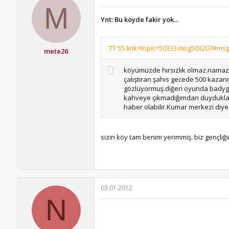
M
Ynt: Bu köyde fakir yok...
TT 55 link=topic=50333.msg503207#msg5
mete26
köyümüzde hırsızlık olmaz.namaz
çalıştıran şahıs gecede 500 kazanıy
gözlüyormuş.diğeri oyunda badygard
kahveye çıkmadığımdan duydukları
haber olabilir.Kumar merkezi diye.
sizin köy tam benim yerimmiş. biz gençliğ
03.01.2012
N