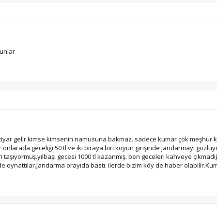
sunlar
tiyar gelir.kimse kimsenin namusuna bakmaz. sadece kumar çok meşhur.kah
r onlarada geceliği 50 tl ve iki biraya biri köyün girişinde jandarmayı gözl
ri taşıyormuş.yılbaşı gecesi 1000 tl kazanmış. ben geceleri kahveye çıkmad
 oynattılar.Jandarma orayıda bastı. ilerde bizim köy de haber olabilir.Kum