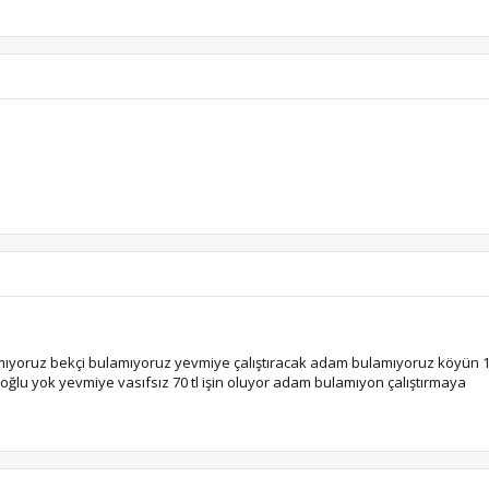
bulamıyoruz bekçi bulamıyoruz yevmiye çalıştıracak adam bulamıyoruz köyün 170
 oğlu yok yevmiye vasıfsız 70 tl işin oluyor adam bulamıyon çalıştırmaya