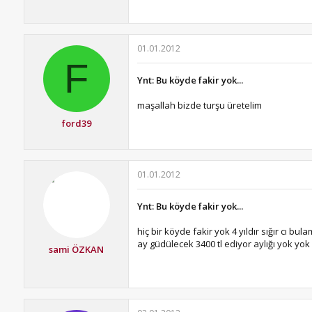
01.01.2012
F
Ynt: Bu köyde fakir yok...
maşallah bizde turşu üretelim
ford39
01.01.2012
Ynt: Bu köyde fakir yok...
hiç bir köyde fakir yok 4 yıldır sığır cı 
ay güdülecek 3400 tl ediyor aylığı yok yok
sami ÖZKAN