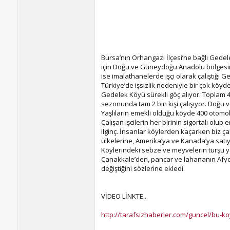
Bursa’nın Orhangazi İlçesi’ne bağlı Gedele
için Doğu ve Güneydoğu Anadolu bölgesind
ise imalathanelerde işçi olarak çalıştığı G
Türkiye’de işsizlik nedeniyle bir çok köy
Gedelek Köyü sürekli göç alıyor. Toplam 4
sezonunda tam 2 bin kişi çalışıyor. Doğu 
Yaşlıların emekli olduğu köyde 400 otomob
Çalışan işcilerin her birinin sigortalı o
ilginç. İnsanlar köylerden kaçarken biz çal
ülkelerine, Amerika’ya ve Kanada’ya satıy
Köylerindeki sebze ve meyvelerin turşu yap
Çanakkale’den, pancar ve lahananın Afyonk
değiştiğini sözlerine ekledi.
VİDEO LİNKTE..
http://tarafsizhaberler.com/guncel/bu-ko