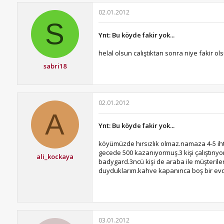
02.01.2012
S
Ynt: Bu köyde fakir yok...
helal olsun calıştıktan sonra niye fakir ol
sabri18
02.01.2012
A
Ynt: Bu köyde fakir yok...
köyümüzde hırsızlık olmaz.namaza 4-5 ih
gecede 500 kazanıyormuş.3 kişi çalıştırıyo
ali_kockaya
badygard.3ncü kişi de araba ile müşterile
duyduklarım.kahve kapanınca boş bir evde
03.01.2012