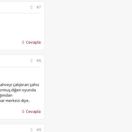
#7
Cevapla
#8
veyi çalıştıran şahıs
üyormuş.diğeri oyunda
ığımdan
ar merkezi diye..
Cevapla
#9