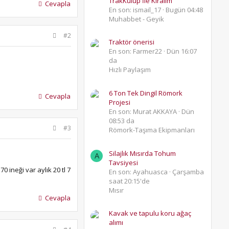
TrakKulüp İle Kıralım
Cevapla
En son: ismail_17
Bugün 04:48
Muhabbet - Geyik
#2
Traktör önerisi
En son: Farmer22
Dün 16:07
da
Hızlı Paylaşım
6 Ton Tek Dingil Römork
Cevapla
Projesi
En son: Murat AKKAYA
Dün
08:53 da
#3
Römork-Taşıma Ekipmanları
Silajlık Mısırda Tohum
A
Tavsiyesi
 ineği var aylık 20 tl 7
En son: Ayahuasca
Çarşamba
saat 20:15'de
Mısır
Cevapla
Kavak ve tapulu koru ağaç
alımı