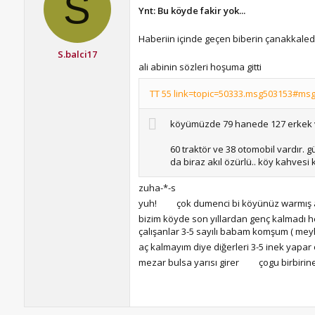
S
Ynt: Bu köyde fakir yok...
Haberiin içinde geçen biberin çanakkaled
S.balci17
ali abinin sözleri hoşuma gitti
TT 55 link=topic=50333.msg503153#msg5
köyümüzde 79 hanede 127 erkek v
60 traktör ve 38 otomobil vardır. gü
da biraz akıl özürlü.. köy kahvesi
zuha-*-s
yuh!
çok dumenci bi köyünüz warmış a
bizim köyde son yıllardan genç kalmadı he
çalışanlar 3-5 sayılı babam komşum ( mey
aç kalmayım diye diğerleri 3-5 inek yapar
mezar bulsa yarısı girer
çogu birbirine