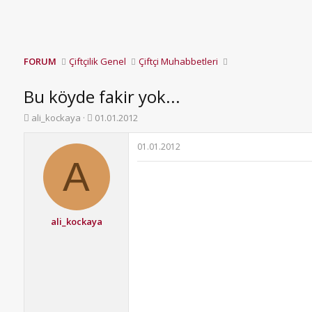
FORUM
Çiftçilik Genel
Çiftçi Muhabbetleri
Bu köyde fakir yok...
K
B
ali_kockaya
01.01.2012
o
a
n
ş
01.01.2012
b
l
A
u
a
y
n
u
g
b
ı
a
ç
ali_kockaya
ş
t
l
a
a
r
t
i
a
h
n
i