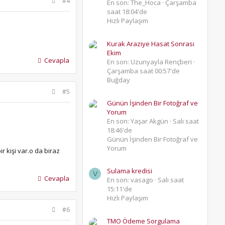
#4
En son: The_Hoca
Çarşamba
saat 18:04'de
Hızlı Paylaşım
Kurak Araziye Hasat Sonrası
Ekim
Cevapla
En son: Uzunyayla Rençberi
Çarşamba saat 00:57'de
Buğday
#5
Günün İşinden Bir Fotoğraf ve
Yorum
En son: Yaşar Akgün
Salı saat
18:46'de
Günün İşinden Bir Fotoğraf ve
Yorum
r kişi var.o da biraz
Sulama kredisi
V
Cevapla
En son: vasago
Salı saat
15:11'de
Hızlı Paylaşım
#6
TMO Ödeme Sorgulama