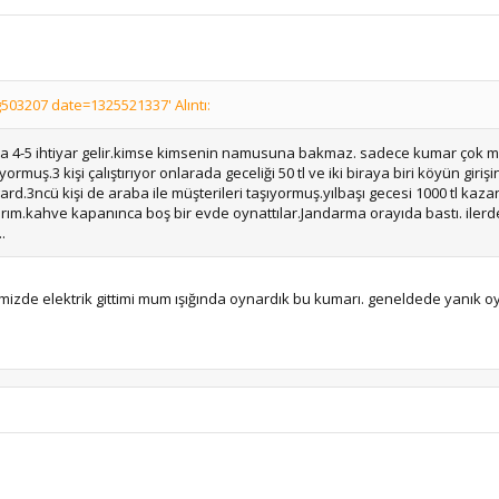
03207 date=1325521337' Alıntı:
a 4-5 ihtiyar gelir.kimse kimsenin namusuna bakmaz. sadece kumar çok 
ormuş.3 kişi çalıştırıyor onlarada geceliği 50 tl ve iki biraya biri köyün giri
.3ncü kişi de araba ile müşterileri taşıyormuş.yılbaşı gecesi 1000 tl kaza
m.kahve kapanınca boş bir evde oynattılar.Jandarma orayıda bastı. ilerd
.
imizde elektrik gittimi mum ışığında oynardık bu kumarı. geneldede yanık o