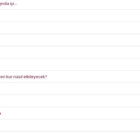
nda iyi...
eri kur nasıl etkileyecek?
a