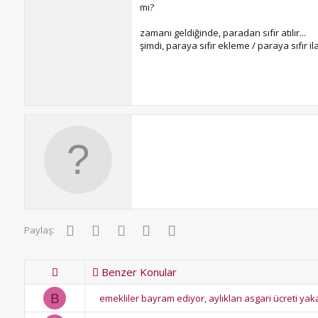
mı?
zamanı geldiğinde, paradan sıfır atılır...
şimdi, paraya sıfır ekleme / paraya sıfır i
Facebook
Twitter
Pinterest
WhatsApp
E-posta
Paylaş:
Benzer Konular
B
emekliler bayram ediyor, aylıkları asgari ücreti yakal