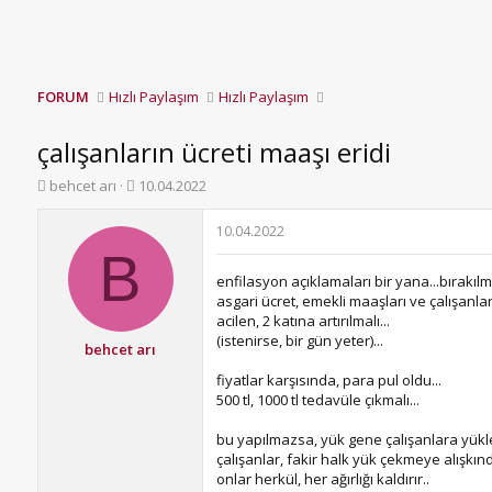
FORUM
Hızlı Paylaşım
Hızlı Paylaşım
çalışanların ücreti maaşı eridi
K
B
behcet arı
10.04.2022
o
a
n
ş
10.04.2022
b
l
B
u
a
enfilasyon açıklamaları bir yana...bırakılm
y
n
asgari ücret, emekli maaşları ve çalışan
u
g
acilen, 2 katına artırılmalı...
b
ı
(istenirse, bir gün yeter)...
a
ç
behcet arı
ş
t
fiyatlar karşısında, para pul oldu...
l
a
500 tl, 1000 tl tedavüle çıkmalı...
a
r
t
i
bu yapılmazsa, yük gene çalışanlara yükl
a
h
çalışanlar, fakir halk yük çekmeye alışkındı
n
i
onlar herkül, her ağırlığı kaldırır..