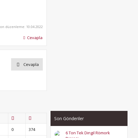
Son düzenleme:
10.04.2022
Cevapla
Cevapla
Son Gönderiler
0
374
6 Ton Tek Dingil Römork