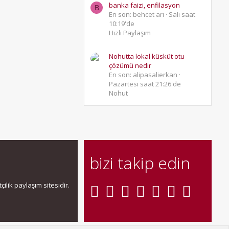
banka faizi, enfilasyon
B
En son: behcet arı
Salı saat
10:19'de
Hızlı Paylaşım
Nohutta lokal küsküt otu
çözümü nedir
En son: alipasalierkan
Pazartesi saat 21:26'de
Nohut
bizi takip edin
ilik paylaşım sitesidir.