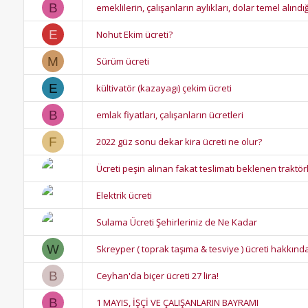
B
emeklilerin, çalışanların aylıkları, dolar temel alındığı
E
Nohut Ekim ücreti?
M
Sürüm ücreti
E
kültivatör (kazayagı) çekim ücreti
B
emlak fiyatları, çalışanların ücretleri
F
2022 güz sonu dekar kira ücreti ne olur?
Ücreti peşin alınan fakat teslimatı beklenen traktörl
Elektrik ücreti
Sulama Ücreti Şehirleriniz de Ne Kadar
W
Skreyper ( toprak taşıma & tesviye ) ücreti hakkınd
B
Ceyhan'da biçer ücreti 27 lira!
B
1 MAYIS, İŞÇİ VE ÇALIŞANLARIN BAYRAMI