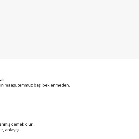
alı
ların maaşı, temmuz başı beklenmeden,
enmiş demek olur...
r, anlayışı..