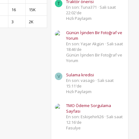
Traktör önerisi
T
En son: Tuna371
Salı saat
16
15K
22:02'de
Hızlı Paylaşım
3
2K
Günün İşinden Bir Fotoğraf ve
Yorum
En son: Yaşar Akgün
Salı saat
18:46'de
Günün İşinden Bir Fotoğraf ve
Yorum
Sulama kredisi
V
En son: vasago
Salı saat
15:11'de
Hızlı Paylaşım
TMO Ödeme Sorgulama
Sayfası
En son: Eskişehirli26
Salı saat
12:16'de
Fasulye