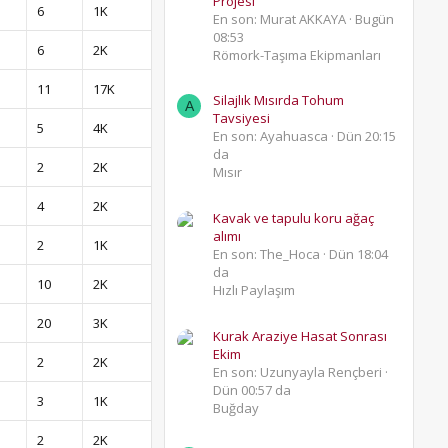
Projesi
6
1K
En son: Murat AKKAYA
Bugün
08:53
6
2K
Römork-Taşıma Ekipmanları
11
17K
Silajlık Mısırda Tohum
A
Tavsiyesi
5
4K
En son: Ayahuasca
Dün 20:15
da
2
2K
Mısır
4
2K
Kavak ve tapulu koru ağaç
alımı
2
1K
En son: The_Hoca
Dün 18:04
da
10
2K
Hızlı Paylaşım
20
3K
Kurak Araziye Hasat Sonrası
Ekim
2
2K
En son: Uzunyayla Rençberi
Dün 00:57 da
3
1K
Buğday
2
2K