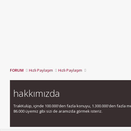
FORUM
Hızlı Paylaşım
Hızlı Paylaşım
hakkımızda
TrakKulüp, içinde 100.000'den fazla konuyu, 1.300.000'den fazla mesa
86.000 üyemiz gibi sizi de aramızda görmek isteriz.