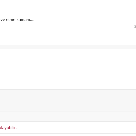
lave etme zamanı....
ayabilir...