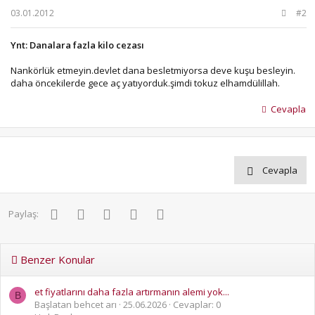
03.01.2012
#2
Ynt: Danalara fazla kilo cezası
Nankörlük etmeyin.devlet dana besletmiyorsa deve kuşu besleyin.
daha öncekilerde gece aç yatıyorduk.şimdi tokuz elhamdülillah.
Cevapla
Cevapla
Facebook
Twitter
Pinterest
WhatsApp
E-posta
Paylaş:
Benzer Konular
et fiyatlarını daha fazla artırmanın alemi yok...
B
Başlatan behcet arı
25.06.2026
Cevaplar: 0