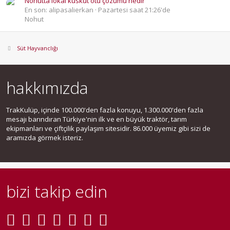
Nohutta lokal küsküt otu çözümü nedir
En son: alipasalierkan
Pazartesi saat 21:26'de
Nohut
Süt Hayvanclığı
hakkımızda
TrakKulüp, içinde 100.000'den fazla konuyu, 1.300.000'den fazla
mesajı barındıran Türkiye'nin ilk ve en büyük traktör, tarım
ekipmanları ve çiftçilik paylaşım sitesidir. 86.000 üyemiz gibi sizi de
aramızda görmek isteriz.
bizi takip edin