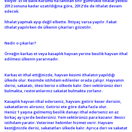
ediyor. Et ve Balık Kurumu’na tanınan sıfır gümrükle ithalat yetkisi
2012 sonuna kadar uzatıldığına göre, 2012’de de ithalat devam
edecek.
İthalat yapmak ayıp değil elbette. İhtiyaç varsa yapılır. Fakat
ithalat yapılırken de ülkenin çıkarları gözetilir.
Nedir o çıkarlar?
Örneğin karkas et veya kasaplık hayvan yerine besilik hayvan ithal
edilmesi ülkenin yararınadır.
Karkas et ithal ettiğinizde, hayvan kesimi ithalatın yapıldığı
ülkede olur. Kesimde istihdam edilenler orada çalışır. Hayvanın
derisi, sakatatı, ötesi berisi o ülkede kalır. Deri sektörünüz deri
bulmakta, restoranlarınız sakatat bulmakta zorlanır.
Kasaplık hayvan ithal ederseniz, hayvanı getirir keser derisini,
sakatatlarını alırsınız. Getirisi ete göre daha fazla olur.
Henüz 1 yaşına gelmemiş besilik danayı ithal ederseniz en az
birkaç ay içerde beslersiniz. Yem sektörünüz para kazanır. Besici
istihdam yaratır. Veteriner hekimler hizmet verir. Hayvanı
kestiğinizde derisi, sakatatları ülkede kalır. Ayrıca deri ve sakatat