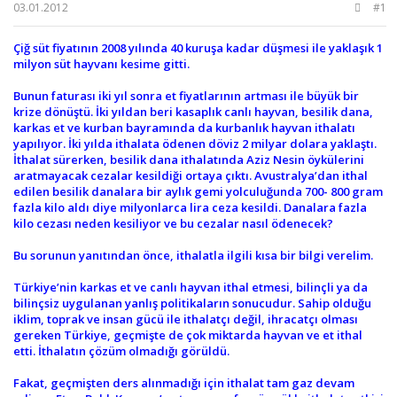
b
ı
03.01.2012
#1
a
ç
ş
t
Çiğ süt fiyatının 2008 yılında 40 kuruşa kadar düşmesi ile yaklaşık 1
l
a
milyon süt hayvanı kesime gitti.
a
r
t
i
Bunun faturası iki yıl sonra et fiyatlarının artması ile büyük bir
a
h
krize dönüştü. İki yıldan beri kasaplık canlı hayvan, besilik dana,
n
i
karkas et ve kurban bayramında da kurbanlık hayvan ithalatı
yapılıyor. İki yılda ithalata ödenen döviz 2 milyar dolara yaklaştı.
İthalat sürerken, besilik dana ithalatında Aziz Nesin öykülerini
aratmayacak cezalar kesildiği ortaya çıktı. Avustralya’dan ithal
edilen besilik danalara bir aylık gemi yolculuğunda 700- 800 gram
fazla kilo aldı diye milyonlarca lira ceza kesildi. Danalara fazla
kilo cezası neden kesiliyor ve bu cezalar nasıl ödenecek?
Bu sorunun yanıtından önce, ithalatla ilgili kısa bir bilgi verelim.
Türkiye’nin karkas et ve canlı hayvan ithal etmesi, bilinçli ya da
bilinçsiz uygulanan yanlış politikaların sonucudur. Sahip olduğu
iklim, toprak ve insan gücü ile ithalatçı değil, ihracatçı olması
gereken Türkiye, geçmişte de çok miktarda hayvan ve et ithal
etti. İthalatın çözüm olmadığı görüldü.
Fakat, geçmişten ders alınmadığı için ithalat tam gaz devam