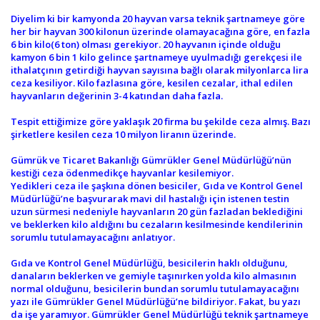
Diyelim ki bir kamyonda 20 hayvan varsa teknik şartnameye göre
her bir hayvan 300 kilonun üzerinde olamayacağına göre, en fazla
6 bin kilo(6 ton) olması gerekiyor. 20 hayvanın içinde olduğu
kamyon 6 bin 1 kilo gelince şartnameye uyulmadığı gerekçesi ile
ithalatçının getirdiği hayvan sayısına bağlı olarak milyonlarca lira
ceza kesiliyor. Kilo fazlasına göre, kesilen cezalar, ithal edilen
hayvanların değerinin 3-4 katından daha fazla.
Tespit ettiğimize göre yaklaşık 20 firma bu şekilde ceza almış. Bazı
şirketlere kesilen ceza 10 milyon liranın üzerinde.
Gümrük ve Ticaret Bakanlığı Gümrükler Genel Müdürlüğü’nün
kestiği ceza ödenmedikçe hayvanlar kesilemiyor.
Yedikleri ceza ile şaşkına dönen besiciler, Gıda ve Kontrol Genel
Müdürlüğü’ne başvurarak mavi dil hastalığı için istenen testin
uzun sürmesi nedeniyle hayvanların 20 gün fazladan beklediğini
ve beklerken kilo aldığını bu cezaların kesilmesinde kendilerinin
sorumlu tutulamayacağını anlatıyor.
Gıda ve Kontrol Genel Müdürlüğü, besicilerin haklı olduğunu,
danaların beklerken ve gemiyle taşınırken yolda kilo almasının
normal olduğunu, besicilerin bundan sorumlu tutulamayacağını
yazı ile Gümrükler Genel Müdürlüğü’ne bildiriyor. Fakat, bu yazı
da işe yaramıyor. Gümrükler Genel Müdürlüğü teknik şartnameye