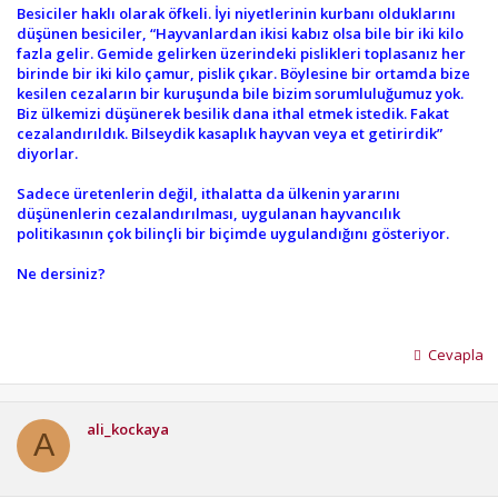
Besiciler haklı olarak öfkeli. İyi niyetlerinin kurbanı olduklarını
düşünen besiciler, “Hayvanlardan ikisi kabız olsa bile bir iki kilo
fazla gelir. Gemide gelirken üzerindeki pislikleri toplasanız her
birinde bir iki kilo çamur, pislik çıkar. Böylesine bir ortamda bize
kesilen cezaların bir kuruşunda bile bizim sorumluluğumuz yok.
Biz ülkemizi düşünerek besilik dana ithal etmek istedik. Fakat
cezalandırıldık. Bilseydik kasaplık hayvan veya et getirirdik”
diyorlar.
Sadece üretenlerin değil, ithalatta da ülkenin yararını
düşünenlerin cezalandırılması, uygulanan hayvancılık
politikasının çok bilinçli bir biçimde uygulandığını gösteriyor.
Ne dersiniz?
Cevapla
ali_kockaya
A