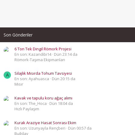
Son Gönderiler
6 Ton Tek Dingil Römork Projesi
En son: Kazandibi14
Dün 23:14 da
Römork-Taşıma Ekipmanları
Silajlık Mısırda Tohum Tavsiyesi
A
En son: Ayahuasca
Dün 20:15 da
Mısır
Kavak ve tapulu koru ağaç alımı
En son: The_Hoca
Dün 18:04 da
Hızlı Paylaşım
Kurak Araziye Hasat Sonrası Ekim
En son: Uzunyayla Rençberi
Dün 00:57 da
Buğday