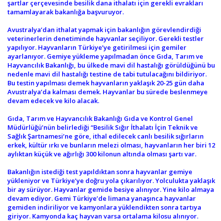
şartlar çerçevesinde besilik dana ithalatı için gerekli evrakları
tamamlayarak bakanlığa başvuruyor.
Avustralya’dan ithalat yapmak için bakanlığın görevlendirdiği
veterinerlerin denetiminde hayvanlar seçiliyor. Gerekli testler
yapılıyor. Hayvanların Türkiye’ye getirilmesi için gemiler
ayarlanıyor. Gemiye yükleme yapılmadan önce Gıda, Tarım ve
Hayvancılık Bakanlığı, bu ülkede mavi dil hastalığı görüldüğünü bu
nedenle mavi dil hastalığı testine de tabi tutulacağını bildiriyor.
Bu testin yapılması demek hayvanların yaklaşık 20-25 gün daha
Avustralya’da kalması demek. Hayvanlar bu sürede beslenmeye
devam edecek ve kilo alacak.
Gıda, Tarım ve Hayvancılık Bakanlığı Gıda ve Kontrol Genel
Müdürlüğü’nün belirlediği “Besilik Sığır İthalatı İçin Teknik ve
Sağlık Şartnamesi’ne göre, ithal edilecek canlı besilik sığırların
erkek, kültür ırkı ve bunların melezi olması, hayvanların her biri 12
aylıktan küçük ve ağırlığı 300 kilonun altında olması şartı var.
Bakanlığın istediği test yapıldıktan sonra hayvanlar gemiye
yükleniyor ve Türkiye’ye doğru yola çıkarılıyor. Yolculukta yaklaşık
bir ay sürüyor. Hayvanlar gemide besiye alınıyor. Yine kilo almaya
devam ediyor. Gemi Türkiye’de limana yanaşınca hayvanlar
gemiden indiriliyor ve kamyonlara yüklendikten sonra tartıya
giriyor. Kamyonda kaç hayvan varsa ortalama kilosu alınıyor.