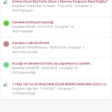
Kırmızı Olsun Beş Fazla Olsun | Massey Ferguson Nasıl Doğdu?
Başlatan TrakKulüp Yönetim
17.02.2022
Cevaplar: 6
Hızlı Paylaşım
Danalara kalsiyum kaynağı
A
Başlatan Ali166
24.12.2019
Cevaplar: 14
Hızlı Paylaşım
Danalara sakinlestirmek
D
Başlatan Denizlihorozu
06.09.2016
Cevaplar: 1
Besi Hayvancılığı
buzağı ve danalara bi türlü aşı yapamıyoruz yardım...
N
Başlatan neo8787
24.02.2014
Cevaplar: 12
Süt Hayvanclığı
1 Yılda 160 Ton Et İthal Edildi (OLAN BENİM DANALARA OLDU ) :(:(
Başlatan Ağır Abi
12.04.2011
Cevaplar: 5
Süt Hayvanclığı