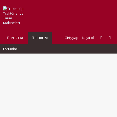
Giriş yap
Kayıt ol
PORTAL
FORUM
Forumlar