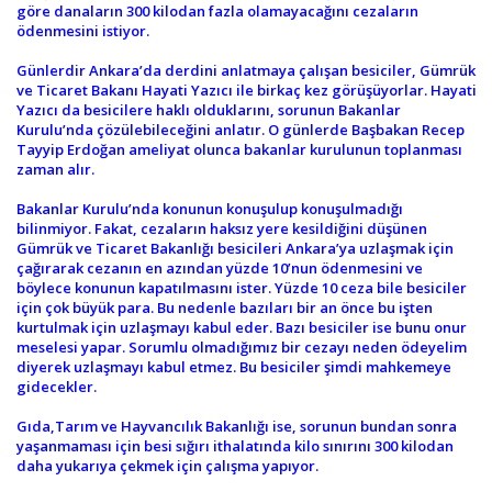
göre danaların 300 kilodan fazla olamayacağını cezaların
ödenmesini istiyor.
Günlerdir Ankara’da derdini anlatmaya çalışan besiciler, Gümrük
ve Ticaret Bakanı Hayati Yazıcı ile birkaç kez görüşüyorlar. Hayati
Yazıcı da besicilere haklı olduklarını, sorunun Bakanlar
Kurulu’nda çözülebileceğini anlatır. O günlerde Başbakan Recep
Tayyip Erdoğan ameliyat olunca bakanlar kurulunun toplanması
zaman alır.
Bakanlar Kurulu’nda konunun konuşulup konuşulmadığı
bilinmiyor. Fakat, cezaların haksız yere kesildiğini düşünen
Gümrük ve Ticaret Bakanlığı besicileri Ankara’ya uzlaşmak için
çağırarak cezanın en azından yüzde 10’nun ödenmesini ve
böylece konunun kapatılmasını ister. Yüzde 10 ceza bile besiciler
için çok büyük para. Bu nedenle bazıları bir an önce bu işten
kurtulmak için uzlaşmayı kabul eder. Bazı besiciler ise bunu onur
meselesi yapar. Sorumlu olmadığımız bir cezayı neden ödeyelim
diyerek uzlaşmayı kabul etmez. Bu besiciler şimdi mahkemeye
gidecekler.
Gıda,Tarım ve Hayvancılık Bakanlığı ise, sorunun bundan sonra
yaşanmaması için besi sığırı ithalatında kilo sınırını 300 kilodan
daha yukarıya çekmek için çalışma yapıyor.