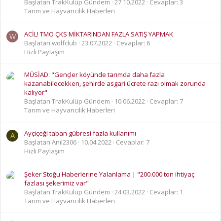
Başlatan TrakKulüp Gündem
27.10.2022
Cevaplar: 3
Tarım ve Hayvancılık Haberleri
ACİL! TMO ÇKS MİKTARINDAN FAZLA SATIŞ YAPMAK
W
Başlatan wolfclub
23.07.2022
Cevaplar: 6
Hızlı Paylaşım
MÜSİAD: "Gençler köyünde tarımda daha fazla
kazanabilecekken, şehirde asgari ücrete razı olmak zorunda
kalıyor"
Başlatan TrakKulüp Gündem
10.06.2022
Cevaplar: 7
Tarım ve Hayvancılık Haberleri
Ayçiçeği taban gübresi fazla kullanımı
A
Başlatan Anıl2306
10.04.2022
Cevaplar: 7
Hızlı Paylaşım
Şeker Stoğu Haberlerine Yalanlama | "200.000 ton ihtiyaç
fazlası şekerimiz var"
Başlatan TrakKulüp Gündem
24.03.2022
Cevaplar: 1
Tarım ve Hayvancılık Haberleri