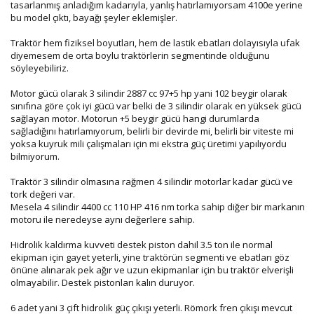
tasarlanmış anladığım kadarıyla, yanlış hatırlamıyorsam 4100e yerine
bu model çıktı, bayağı şeyler eklemişler.
Traktör hem fiziksel boyutları, hem de lastik ebatları dolayısıyla ufak
diyemesem de orta boylu traktörlerin segmentinde olduğunu
söyleyebiliriz.
Motor gücü olarak 3 silindir 2887 cc 97+5 hp yani 102 beygir olarak
sınıfına göre çok iyi gücü var belki de 3 silindir olarak en yüksek gücü
sağlayan motor. Motorun +5 beygir gücü hangi durumlarda
sağladığını hatırlamıyorum, belirli bir devirde mi, belirli bir viteste mi
yoksa kuyruk mili çalışmaları için mi ekstra güç üretimi yapılıyordu
bilmiyorum.
Traktör 3 silindir olmasına rağmen 4 silindir motorlar kadar gücü ve
tork değeri var.
Mesela 4 silindir 4400 cc 110 HP 416 nm torka sahip diğer bir markanın
motoru ile neredeyse aynı değerlere sahip.
Hidrolik kaldırma kuvveti destek piston dahil 3.5 ton ile normal
ekipman için gayet yeterli, yine traktörün segmenti ve ebatları göz
önüne alınarak pek ağır ve uzun ekipmanlar için bu traktör elverişli
olmayabilir. Destek pistonları kalın duruyor.
6 adet yani 3 çift hidrolik güç çıkışı yeterli. Römork fren çıkışı mevcut