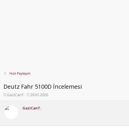
Hızlı Paylaşım
Deutz Fahr 5100D İncelemesi
K
B
GaziCanT.
29.01.2026
o
a
n
ş
GaziCanT.
b
l
u
a
y
n
u
g