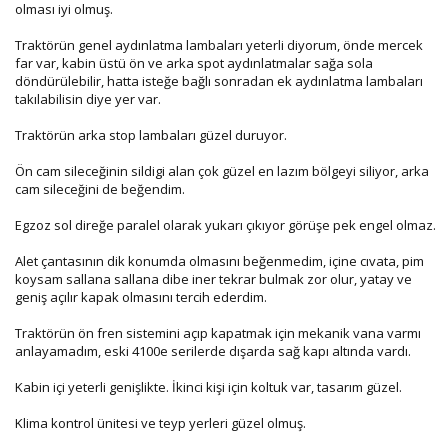
olması iyi olmuş.
Traktörün genel aydınlatma lambaları yeterli diyorum, önde mercek
far var, kabin üstü ön ve arka spot aydınlatmalar sağa sola
döndürülebilir, hatta isteğe bağlı sonradan ek aydınlatma lambaları
takılabilisin diye yer var.
Traktörün arka stop lambaları güzel duruyor.
Ön cam sileceğinin sildigi alan çok güzel en lazım bölgeyi siliyor, arka
cam sileceğini de beğendim.
Egzoz sol direğe paralel olarak yukarı çıkıyor görüşe pek engel olmaz.
Alet çantasının dik konumda olmasını beğenmedim, içine cıvata, pim
koysam sallana sallana dibe iner tekrar bulmak zor olur, yatay ve
geniş açılır kapak olmasını tercih ederdim.
Traktörün ön fren sistemini açıp kapatmak için mekanik vana varmı
anlayamadım, eski 4100e serilerde dışarda sağ kapı altında vardı.
Kabin içi yeterli genişlikte. İkinci kişi için koltuk var, tasarım güzel.
Klima kontrol ünitesi ve teyp yerleri güzel olmuş.