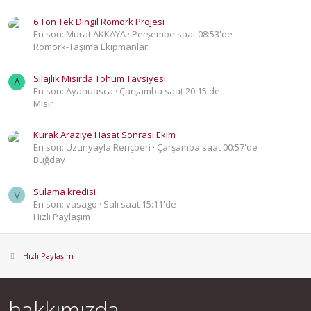
6 Ton Tek Dingil Römork Projesi
En son: Murat AKKAYA
Perşembe saat 08:53'de
Römork-Taşıma Ekipmanları
Silajlık Mısırda Tohum Tavsiyesi
A
En son: Ayahuasca
Çarşamba saat 20:15'de
Mısır
Kurak Araziye Hasat Sonrası Ekim
En son: Uzunyayla Rençberi
Çarşamba saat 00:57'de
Buğday
Sulama kredisi
V
En son: vasago
Salı saat 15:11'de
Hızlı Paylaşım
Hızlı Paylaşım
hakkımızda