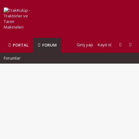
Giriş yap
Kayıt ol
PORTAL
FORUM
Forumlar