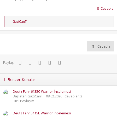
Cevapla
T
GaziCanT.
e
p
k
i
l
e
Cevapla
r
:
Facebook
Twitter
Pinterest
WhatsApp
E-posta
Paylaş:
Benzer Konular
Deutz Fahr 6135C Warrior İncelemesi
Başlatan GaziCanT.
08.02.2026
Cevaplar: 2
Hızlı Paylaşım
Deutz Fahr 5115E Warrior İncelemesi