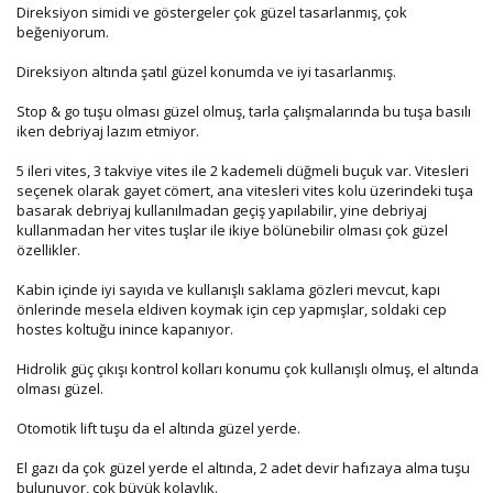
Direksiyon simidi ve göstergeler çok güzel tasarlanmış, çok
beğeniyorum.
Direksiyon altında şatıl güzel konumda ve iyi tasarlanmış.
Stop & go tuşu olması güzel olmuş, tarla çalışmalarında bu tuşa basılı
iken debriyaj lazım etmiyor.
5 ileri vites, 3 takviye vites ile 2 kademeli düğmeli buçuk var. Vitesleri
seçenek olarak gayet cömert, ana vitesleri vites kolu üzerindeki tuşa
basarak debriyaj kullanılmadan geçiş yapılabilir, yine debriyaj
kullanmadan her vites tuşlar ile ikiye bölünebilir olması çok güzel
özellikler.
Kabin içinde iyi sayıda ve kullanışlı saklama gözleri mevcut, kapı
önlerinde mesela eldiven koymak için cep yapmışlar, soldaki cep
hostes koltuğu inince kapanıyor.
Hidrolik güç çıkışı kontrol kolları konumu çok kullanışlı olmuş, el altında
olması güzel.
Otomotik lift tuşu da el altında güzel yerde.
El gazı da çok güzel yerde el altında, 2 adet devir hafızaya alma tuşu
bulunuyor, çok büyük kolaylık.