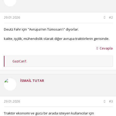
e
r
:
29.01.2026
#2
Deutz Fahr için "Avrupa'nın Tümosan'ı" diyorlar.
kalite, işçilik, mühendislik olarak diğer avrupa traktörlerin gerisinde.
Cevapla
T
GaziCanT.
e
p
k
i
İSMAİL TUTAR
l
e
r
:
29.01.2026
#3
Traktör ekonomi ve gücü bir arada isteyen kullanıcılar için