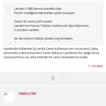
Landini 5-085 bence mantıklı olan.
hiç bir özelliğine bakmadan şöyle yazayım.
Deutz 5E serisi yerli üretim
Landini'nin henüz Türkiye üretimi yok diye biliyorum,
o yüzden Landini
bir de üstüne üstlük Landini orjinal kabin,
Deutz yerli montajlarda yerli kabin oluyor.
Landinide kullandım Şu anda Same kullanıyorum sorarsanız Çekiş
Deutz Fahr için "Avrupa'nın Tümosan'ı^" derler.
yönünden yakıt yönünden Same daha iyi Landininin bir iyiliği varsa
diğer avrupa traktörlere göre kalitesi daha düşük demek
sürüş konforu var arka hidrolik bir sene demeden bozuldu
istiyorlar yani...
Cevapla
motor-tork vb. verileri bilmiyorum
onları hesaba katmadan yazdım...
U
D
0
p
o
v
w
o
n
FEBRUCCİNİ
t
v
e
o