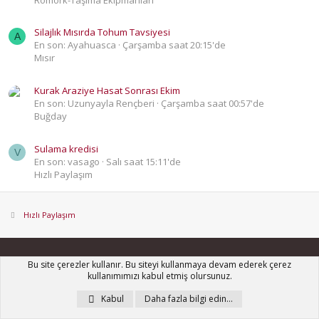
Silajlık Mısırda Tohum Tavsiyesi
A
En son: Ayahuasca
Çarşamba saat 20:15'de
Mısır
Kurak Araziye Hasat Sonrası Ekim
En son: Uzunyayla Rençberi
Çarşamba saat 00:57'de
Buğday
Sulama kredisi
V
En son: vasago
Salı saat 15:11'de
Hızlı Paylaşım
Hızlı Paylaşım
hakkımızda
Bu site çerezler kullanır. Bu siteyi kullanmaya devam ederek çerez
kullanımımızı kabul etmiş olursunuz.
Kabul
Daha fazla bilgi edin…
TrakKulüp, içinde 100.000'den fazla konuyu, 1.300.000'den fazla
mesajı barındıran Türkiye'nin ilk ve en büyük traktör, tarım