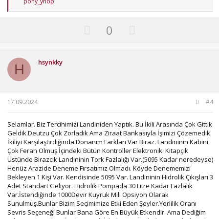
T
pony_ynop
e
p
k
U
D
0
i
p
o
l
e
v
w
r
o
n
hsynkky
:
H
t
v
e
o
t
17.09.2024
#4
e
Selamlar. Biz Tercihimizi Landiniden Yaptık. Bu İkili Arasında Çok Gittik
Geldik.Deutzu Çok Zorladık Ama Ziraat Bankasıyla İşimizi Çözemedik.
İkiliyi Karşılaştırdığında Donanım Farkları Var Biraz. Landininin Kabini
Çok Ferah Olmuş.İçindeki Bütün Kontroller Elektronik. Kitapçık
Üstünde Birazcık Landininin Tork Fazlalığı Var.(5095 Kadar neredeyse)
Henüz Arazide Deneme Fırsatımız Olmadı. Köyde Denememizi
Bekleyen 1 Kişi Var. Kendisinde 5095 Var. Landininin Hidrolik Çıkışları 3
Adet Standart Geliyor. Hidrolik Pompada 30 Litre Kadar Fazlalık
Var.İstendiğinde 1000Devir Kuyruk Mili Opsiyon Olarak
Sunulmuş.Bunlar Bizim Seçimimize Etki Eden Şeyler.Yerlilik Oranı
Sevris Seçeneği Bunlar Bana Göre En Büyük Etkendir. Ama Dediğim