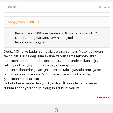
t
26.09.2024
#16
e
pony_ynop' Alıntı:
Beyler deutz 5080e mi landini 5-085 mi daha mantıklı ?
Nedeni ile açıklarsanız sevinirim, şimdiden
teşekkürler.Saygılar...
Deutz 145 hp'ye kadar same altyapısına sahiptir. Motor ve kovan
teknolojisi Deutz değil tam aksine italyan same teknolojisidir.
Farmition motorların daha önce Deutz c serisinde kullanıldığı ve
rektifiye olmadığı yönünde bir şey okumuştum.
Landini kullananlar şu an için memnun tabi piyasada arttıkça ne
olduğu ortaya çıkacaktır. Motor case c serisinde kullanılıyor.
Şanzıman kendi üretimi.
Hidrolik her ikisinde de aynı diyebiliriz. İkisininde Parça servis
durumu hariç yerliden iyi olduğunu düşünüyorum.
Cevapla
U
D
0