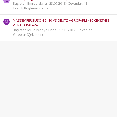
E
Başlatan Emrearda1a
23.07.2018
Cevaplar: 18
Teknik Bilgiler-Yorumlar
MASSEY FERGUSON 5410 VS DEUTZ AGROFARM 430 ÇEKİŞMESİ
M
VE KAFA KAFAYA
Başlatan MF le işler yolunda
17.10.2017
Cevaplar: 0
Videolar (Çekimler)