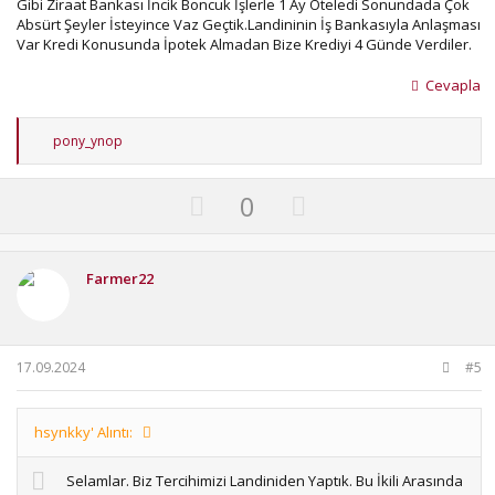
Gibi Ziraat Bankası İncik Boncuk İşlerle 1 Ay Öteledi Sonundada Çok
Absürt Şeyler İsteyince Vaz Geçtik.Landininin İş Bankasıyla Anlaşması
Var Kredi Konusunda İpotek Almadan Bize Krediyi 4 Günde Verdiler.
Cevapla
T
pony_ynop
e
p
k
U
D
0
i
p
o
l
e
v
w
r
o
n
Farmer22
:
t
v
e
o
t
17.09.2024
#5
e
hsynkky' Alıntı:
Selamlar. Biz Tercihimizi Landiniden Yaptık. Bu İkili Arasında