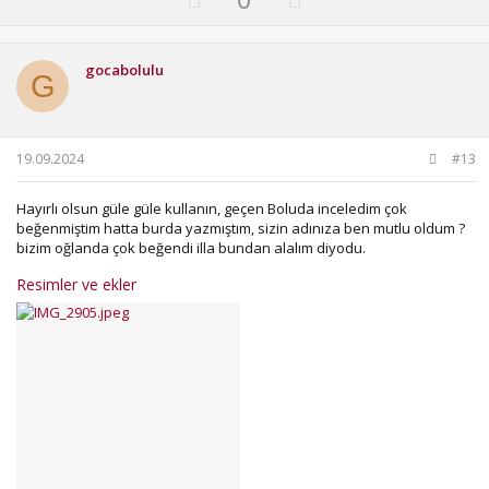
Geçtik.Landininin İş Bankasıyla Anlaşması Var Kredi
p
o
Konusunda İpotek Almadan Bize Krediyi 4 Günde Verdiler.
v
w
o
n
gocabolulu
G
t
v
e
o
t
19.09.2024
#13
e
Hayırlı olsun güle güle kullanın, geçen Boluda inceledim çok
beğenmiştim hatta burda yazmıştım, sizin adınıza ben mutlu oldum ?
bizim oğlanda çok beğendi illa bundan alalım diyodu.
Resimler ve ekler