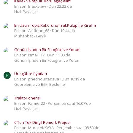
Kavak ve tapulu koru ağaç alımı
En son: Blackview
Dün 22:22 da
Hızlı Paylaşım
En Uzun Topic Rekorunu TrakKulüp İle Kıralım
En son: Akifİnanç68
Dün 19:44 da
Muhabbet - Geyik
Günün İşinden Bir Fotoğraf ve Yorum
En son: ismail_17
Dün 11:00 da
Günün İşinden Bir Fotoğraf ve Yorum
Üre gübre fiyatları
P
En son: phednourtensua
Dün 10:19 da
Gübreleme ve Bitki Besleme
Traktör önerisi
En son: Farmer22
Perşembe saat 16:07'de
Hızlı Paylaşım
6 Ton Tek Dingil Römork Projesi
En son: Murat AKKAYA
Perşembe saat 08:53'de
Römork-Taşıma Ekipmanları