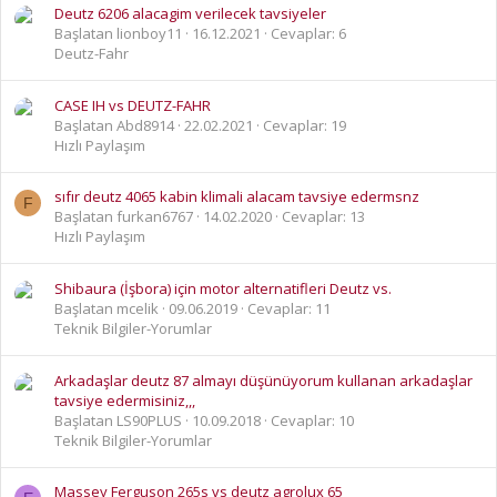
Deutz 6206 alacagim verilecek tavsiyeler
Başlatan lionboy11
16.12.2021
Cevaplar: 6
Deutz-Fahr
CASE IH vs DEUTZ-FAHR
Başlatan Abd8914
22.02.2021
Cevaplar: 19
Hızlı Paylaşım
sıfır deutz 4065 kabin klimali alacam tavsiye edermsnz
F
Başlatan furkan6767
14.02.2020
Cevaplar: 13
Hızlı Paylaşım
Shibaura (İşbora) için motor alternatifleri Deutz vs.
Başlatan mcelik
09.06.2019
Cevaplar: 11
Teknik Bilgiler-Yorumlar
Arkadaşlar deutz 87 almayı düşünüyorum kullanan arkadaşlar
tavsiye edermisiniz,,,
Başlatan LS90PLUS
10.09.2018
Cevaplar: 10
Teknik Bilgiler-Yorumlar
Massey Ferguson 265s vs deutz agrolux 65