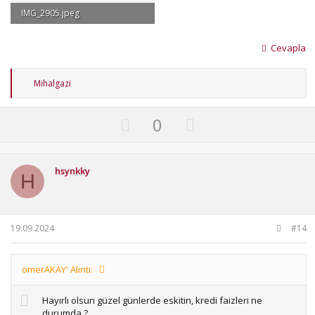
IMG_2905.jpeg
244.2 KB · Görüntüleme: 80
Cevapla
T
Mihalgazi
e
p
k
U
D
0
i
p
o
l
e
v
w
r
o
n
hsynkky
:
H
t
v
e
o
t
19.09.2024
#14
e
ömerAKAY' Alıntı:
Hayırlı olsun güzel günlerde eskitin, kredi faizleri ne
durumda ?