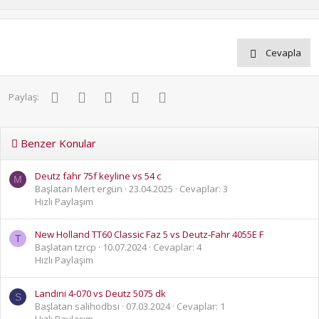
p
o
v
w
o
n
Cevapla
t
v
e
o
t
Facebook
Twitter
Pinterest
WhatsApp
E-posta
Paylaş:
e
Benzer Konular
Deutz fahr 75f keyline vs 54 c
M
Başlatan Mert ergün
23.04.2025
Cevaplar: 3
Hızlı Paylaşım
New Holland TT60 Classic Faz 5 vs Deutz-Fahr 4055E F
T
Başlatan tzrcp
10.07.2024
Cevaplar: 4
Hızlı Paylaşım
Landini 4-070 vs Deutz 5075 dk
S
Başlatan salihodbsi
07.03.2024
Cevaplar: 1