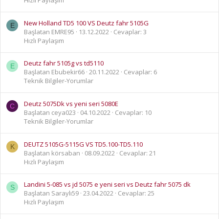
Hızlı Paylaşım
New Holland TD5 100 VS Deutz fahr 5105G
E
Başlatan EMRE95
13.12.2022
Cevaplar: 3
Hızlı Paylaşım
Deutz fahr 5105g vs td5110
E
Başlatan Ebubekir66
20.11.2022
Cevaplar: 6
Teknik Bilgiler-Yorumlar
Deutz 5075Dk vs yeni seri 5080E
C
Başlatan ceya023
04.10.2022
Cevaplar: 10
Teknik Bilgiler-Yorumlar
DEUTZ 5105G-5115G VS TD5.100-TD5.110
K
Başlatan körsaban
08.09.2022
Cevaplar: 21
Hızlı Paylaşım
Landini 5-085 vs jd 5075 e yeni seri vs Deutz fahr 5075 dk
S
Başlatan Saraylı59
23.04.2022
Cevaplar: 25
Hızlı Paylaşım