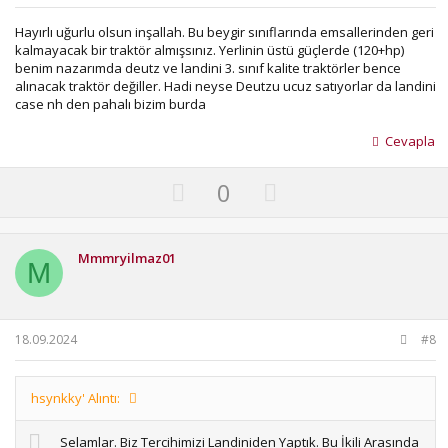
e
Hayırlı uğurlu olsun inşallah. Bu beygir sınıflarında emsallerinden geri
kalmayacak bir traktör almışsınız. Yerlinin üstü güçlerde (120+hp)
benim nazarımda deutz ve landini 3. sınıf kalite traktörler bence
alınacak traktör değiller. Hadi neyse Deutzu ucuz satıyorlar da landini
case nh den pahalı bizim burda
Cevapla
U
D
0
p
o
v
w
o
n
Mmmryilmaz01
M
t
v
e
o
t
18.09.2024
#8
e
hsynkky' Alıntı:
Selamlar. Biz Tercihimizi Landiniden Yaptık. Bu İkili Arasında