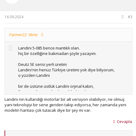
t
v
e
o
t
16.09.2024
#3
e
Farmer22' Alıntı:
Landini 5-085 bence mantıklı olan.
hiç bir özelliğine bakmadan şöyle yazayım.
Deutz 5E serisi yerli üretim
Landini'nin henüz Türkiye üretimi yok diye biliyorum,
o yüzden Landini
bir de üstüne üstlük Landini orjinal kabin,
Deutz yerli montajlarda yerli kabin oluyor.
Landini nin kullandığı motorlar bir alt versiyon olabiliyor, ne olmuş
Deutz Fahr için "Avrupa'nın Tümosan'ı^" derler.
yani teknolojiyi bir sene geriden takip ediyorsa, her zamanda yeni
diğer avrupa traktörlere göre kalitesi daha düşük demek
modelin haritası çok tutacak diye bir şey mi var.
istiyorlar yani...
Cevapla
motor-tork vb. verileri bilmiyorum
onları hesaba katmadan yazdım...