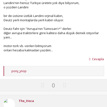
Landini'nin henüz Türkiye üretimi yok diye biliyorum,
o yüzden Landini
bir de üstüne üstlük Landini orjinal kabin,
Deutz yerli montajlarda yerli kabin oluyor.
Deutz Fahr için "Avrupa'nın Tümosan'ı^" derler.
diğer avrupa traktörlere göre kalitesi daha düşük demek istiyorlar
yani...
motor-tork vb. verileri bilmiyorum
onları hesaba katmadan yazdım...
Cevapla
T
pony_ynop
e
p
k
U
D
0
i
p
o
l
e
v
w
r
o
n
The_Hoca
: