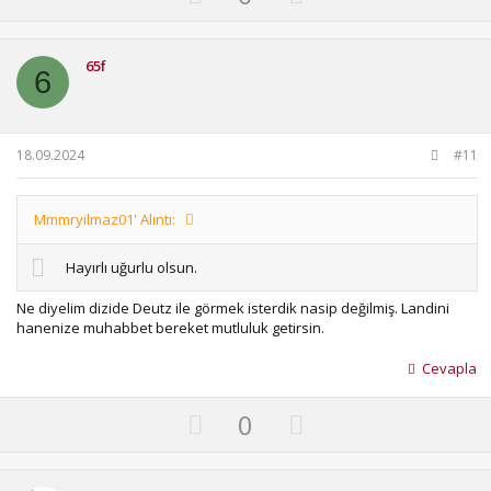
p
o
v
w
o
n
65f
6
t
v
e
o
t
18.09.2024
#11
e
Mmmryilmaz01' Alıntı:
Hayırlı uğurlu olsun.
Ne diyelim dizide Deutz ile görmek isterdik nasip değilmiş. Landini
hanenize muhabbet bereket mutluluk getirsin.
Cevapla
U
D
0
p
o
v
w