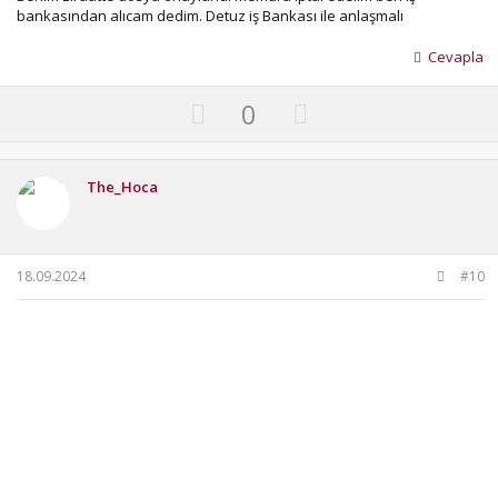
bankasından alıcam dedim. Detuz iş Bankası ile anlaşmalı
Cevapla
U
D
0
p
o
v
w
o
n
The_Hoca
t
v
e
o
t
18.09.2024
#10
e