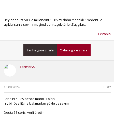
Beyler deutz 5080e mi landini 5-085 mi daha mantıklı ? Nedeni ile
açıklarsanız sevinirim, şimdiden teşekkürler.Saygılar...
Cevapla
Tarihe göre sırala
Oylara göre sırala
Farmer22
16.09.2024
#2
Landini 5-085 bence mantıklı olan.
hiç bir özelliğine bakmadan şöyle yazayım.
Deutz 5E serisi yerli üretim