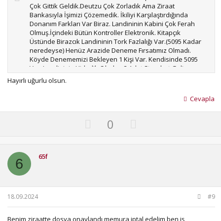
Çok Gittik Geldik.Deutzu Çok Zorladık Ama Ziraat
Bankasıyla İşimizi Çözemedik. İkiliyi Karşılaştırdığında
Donanım Farkları Var Biraz. Landininin Kabini Çok Ferah
Olmuş.İçindeki Bütün Kontroller Elektronik. Kitapçık
Üstünde Birazcık Landininin Tork Fazlalığı Var.(5095 Kadar
neredeyse) Henüz Arazide Deneme Fırsatımız Olmadı.
Köyde Denememizi Bekleyen 1 Kişi Var. Kendisinde 5095
Var. Landininin Hidrolik Çıkışları 3 Adet Standart Geliyor.
Hidrolik Pompada 30 Litre Kadar Fazlalık Var.İstendiğinde
Hayırlı uğurlu olsun.
1000Devir Kuyruk Mili Opsiyon Olarak Sunulmuş.Bunlar
Bizim Seçimimize Etki Eden Şeyler.Yerlilik Oranı Sevris
Cevapla
Seçeneği Bunlar Bana Göre En Büyük Etkendir. Ama
Dediğim Gibi Ziraat Bankası İncik Boncuk İşlerle 1 Ay
U
D
0
Öteledi Sonundada Çok Absürt Şeyler İsteyince Vaz
Geçtik.Landininin İş Bankasıyla Anlaşması Var Kredi
p
o
Konusunda İpotek Almadan Bize Krediyi 4 Günde Verdiler.
v
w
o
n
65f
6
t
v
e
o
t
18.09.2024
#9
e
Benim ziraatte dosya onaylandı memura iptal edelim ben iş