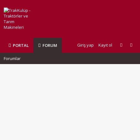
Giriş yap
Kayıt ol
PORTAL
FORUM
Forumlar