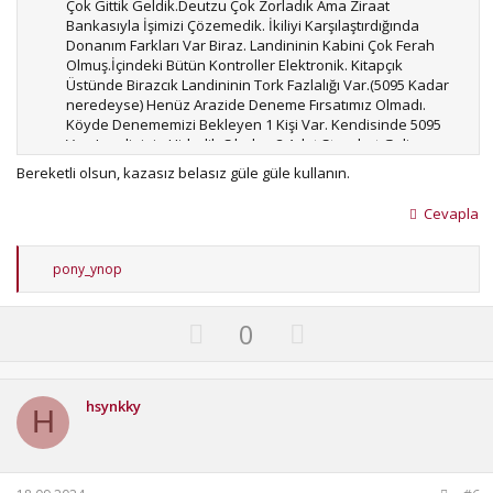
Çok Gittik Geldik.Deutzu Çok Zorladık Ama Ziraat
Bankasıyla İşimizi Çözemedik. İkiliyi Karşılaştırdığında
Donanım Farkları Var Biraz. Landininin Kabini Çok Ferah
Olmuş.İçindeki Bütün Kontroller Elektronik. Kitapçık
Üstünde Birazcık Landininin Tork Fazlalığı Var.(5095 Kadar
neredeyse) Henüz Arazide Deneme Fırsatımız Olmadı.
Köyde Denememizi Bekleyen 1 Kişi Var. Kendisinde 5095
Var. Landininin Hidrolik Çıkışları 3 Adet Standart Geliyor.
Hidrolik Pompada 30 Litre Kadar Fazlalık Var.İstendiğinde
Bereketli olsun, kazasız belasız güle güle kullanın.
1000Devir Kuyruk Mili Opsiyon Olarak Sunulmuş.Bunlar
Bizim Seçimimize Etki Eden Şeyler.Yerlilik Oranı Sevris
Cevapla
Seçeneği Bunlar Bana Göre En Büyük Etkendir. Ama
Dediğim Gibi Ziraat Bankası İncik Boncuk İşlerle 1 Ay
Öteledi Sonundada Çok Absürt Şeyler İsteyince Vaz
T
pony_ynop
Geçtik.Landininin İş Bankasıyla Anlaşması Var Kredi
e
p
Konusunda İpotek Almadan Bize Krediyi 4 Günde Verdiler.
k
U
D
0
i
p
o
l
e
v
w
r
o
n
hsynkky
:
H
t
v
e
o
t