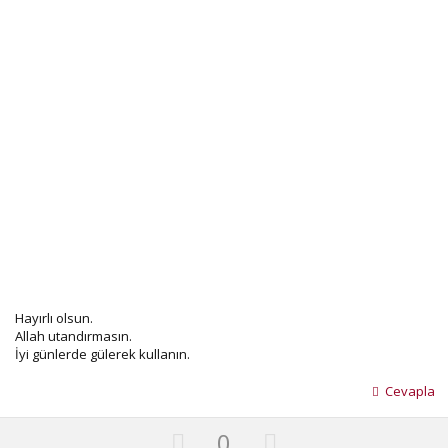
Hayırlı olsun.
Allah utandırmasın.
İyi günlerde gülerek kullanın.
Cevapla
U
D
0