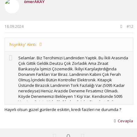
o
n
ömerAKAY
t
v
e
o
t
18.09.2024
#12
e
hsynkky' Alıntı:
Selamlar. Biz Tercihimizi Landiniden Yaptık. Bu İkili Arasında
Çok Gittik Geldik.Deutzu Çok Zorladık Ama Ziraat
Bankasıyla İşimizi Çözemedik. İkiliyi Karşılaştırdığında
Donanım Farkları Var Biraz. Landininin Kabini Çok Ferah
Olmuş.İçindeki Bütün Kontroller Elektronik. Kitapçık
Üstünde Birazcık Landininin Tork Fazlalığı Var.(5095 Kadar
neredeyse) Henüz Arazide Deneme Fırsatımız Olmadı.
Köyde Denememizi Bekleyen 1 Kişi Var. Kendisinde 5095
Var. Landininin Hidrolik Çıkışları 3 Adet Standart Geliyor.
Hidrolik Pompada 30 Litre Kadar Fazlalık Var.İstendiğinde
Hayırlı olsun güzel günlerde eskitin, kredi faizleri ne durumda ?
1000Devir Kuyruk Mili Opsiyon Olarak Sunulmuş.Bunlar
Bizim Seçimimize Etki Eden Şeyler.Yerlilik Oranı Sevris
Cevapla
Seçeneği Bunlar Bana Göre En Büyük Etkendir. Ama
Dediğim Gibi Ziraat Bankası İncik Boncuk İşlerle 1 Ay
U
D
0
Öteledi Sonundada Çok Absürt Şeyler İsteyince Vaz