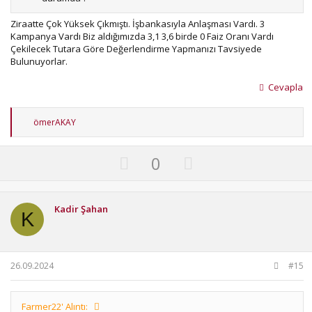
Ziraatte Çok Yüksek Çıkmıştı. İşbankasıyla Anlaşması Vardı. 3
Kampanya Vardı Biz aldığımızda 3,1 3,6 birde 0 Faiz Oranı Vardı
Çekilecek Tutara Göre Değerlendirme Yapmanızı Tavsiyede
Bulunuyorlar.
Cevapla
T
ömerAKAY
e
p
k
U
D
0
i
p
o
l
e
v
w
r
o
n
Kadir Şahan
:
K
t
v
e
o
t
26.09.2024
#15
e
Farmer22' Alıntı: