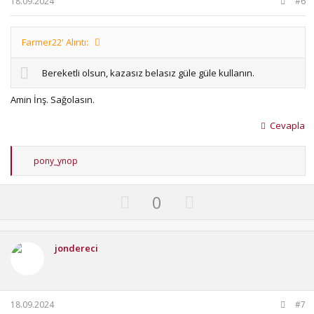
18.09.2024
#6
e
Farmer22' Alıntı:
Bereketli olsun, kazasız belasız güle güle kullanın.
Amin İnş. Sağolasın.
Cevapla
T
pony_ynop
e
p
k
U
D
0
i
p
o
l
e
v
w
r
o
n
jondereci
:
t
v
e
o
t
18.09.2024
#7