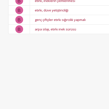
B
etırkı, ineklerin yemlenmesi
B
etırkı, düve yetiştiriciliği
B
genç çiftçiler etırkı sığırcılık yapmalı
B
arpa silajı, etırkı inek sürüsü