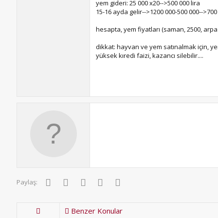
yem gideri: 25 000 x20-->500 000 lira
15-16 ayda gelir-->1200 000-500 000-->700 
hesapta, yem fiyatları (saman, 2500, arpa 7
dikkat: hayvan ve yem satınalmak için, ye
yüksek kıredi faizi, kazancı silebilir....
Facebook
Twitter
Pinterest
WhatsApp
E-posta
Paylaş:
Benzer Konular