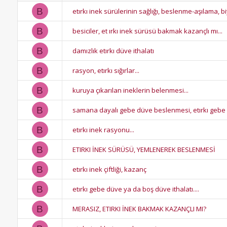
B
etırkı inek sürülerinin sağlığı, beslenme-aşılama, 
B
besiciler, et ırkı inek sürüsü bakmak kazançlı mı...
B
damızlık etırkı düve ithalatı
B
rasyon, etırkı sığırlar...
B
kuruya çıkarılan ineklerin belenmesi...
B
samana dayalı gebe düve beslenmesi, etırkı gebe
B
etırkı inek rasyonu...
B
ETIRKI İNEK SÜRÜSÜ, YEMLENEREK BESLENMESİ
B
etırkı inek çiftliği, kazanç
B
etırkı gebe düve ya da boş düve ithalatı....
B
MERASIZ, ETIRKI İNEK BAKMAK KAZANÇLI MI?