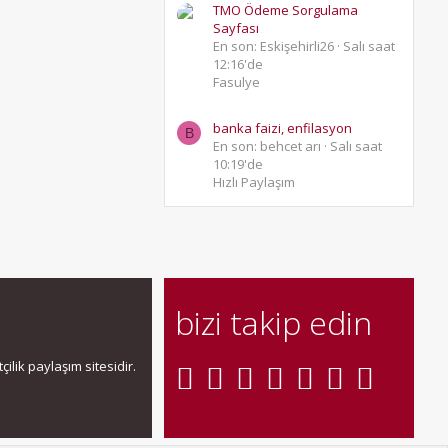
TMO Ödeme Sorgulama
Sayfası
En son: Eskişehirli26
Salı saat
12:16'de
Fasulye
banka faizi, enfilasyon
B
En son: behcet arı
Salı saat
10:19'de
Hızlı Paylaşım
bizi takip edin
ilik paylaşım sitesidir.