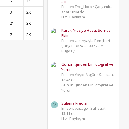
5
1K
alımı
En son: The_Hoca
Çarşamba
saat 18:04'de
3
2K
Hızlı Paylaşım
21
3K
Kurak Araziye Hasat Sonrası
7
2K
Ekim
En son: Uzunyayla Rençberi
Çarşamba saat 00:57'de
Buğday
Günün İşinden Bir Fotoğraf ve
Yorum
En son: Yaşar Akgün
Salı saat
18:46'de
Günün İşinden Bir Fotoğraf ve
Yorum
Sulama kredisi
V
En son: vasago
Salı saat
15:11'de
Hızlı Paylaşım