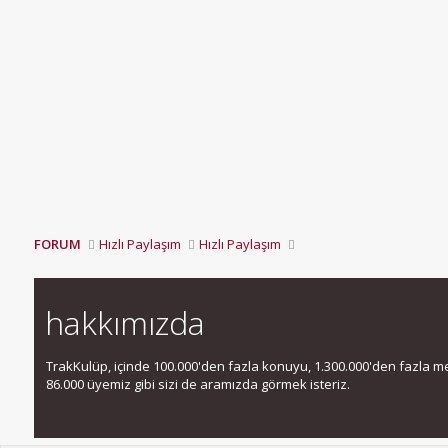
FORUM
Hızlı Paylaşım
Hızlı Paylaşım
hakkımızda
TrakKulüp, içinde 100.000'den fazla konuyu, 1.300.000'den fazla mesa
86.000 üyemiz gibi sizi de aramızda görmek isteriz.