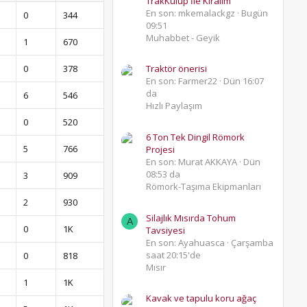
TrakKulüp İle Kıralım
En son: mkemalackgz
Bugün
0
344
09:51
Muhabbet - Geyik
1
670
0
378
Traktör önerisi
En son: Farmer22
Dün 16:07
da
6
546
Hızlı Paylaşım
0
520
6 Ton Tek Dingil Römork
5
766
Projesi
En son: Murat AKKAYA
Dün
08:53 da
3
909
Römork-Taşıma Ekipmanları
2
930
Silajlık Mısırda Tohum
A
0
1K
Tavsiyesi
En son: Ayahuasca
Çarşamba
saat 20:15'de
0
818
Mısır
1
1K
Kavak ve tapulu koru ağaç