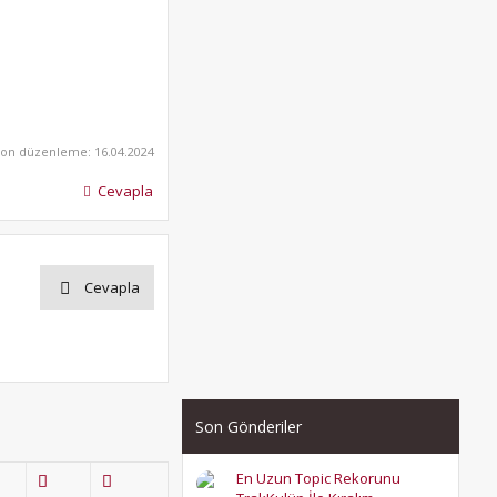
Son düzenleme:
16.04.2024
Cevapla
Cevapla
Son Gönderiler
En Uzun Topic Rekorunu