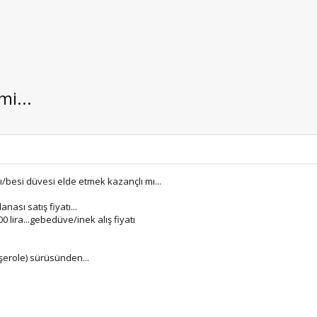
i...
besi düvesi elde etmek kazançlı mı...
anası satış fiyatı...
00 lira...gebedüve/inek alış fiyatı
şerole) sürüsünden...