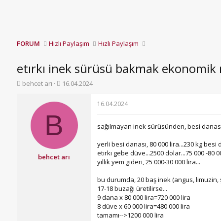
FORUM
Hızlı Paylaşım
Hızlı Paylaşım
etırkı inek sürüsü bakmak ekonomik m
K
B
behcet arı
16.04.2024
o
a
n
ş
16.04.2024
b
l
B
u
a
sağılmayan inek sürüsünden, besi danası/
y
n
u
g
yerli besi danası, 80 000 lira...230 kg besi d
b
ı
etırkı gebe düve...2500 dolar...75 000 -80 0
a
ç
behcet arı
yıllık yem gideri, 25 000-30 000 lira...
ş
t
l
a
bu durumda, 20 baş inek (angus, limuzin, 
a
r
17-18 buzağı üretilirse...
t
i
9 dana x 80 000 lira=720 000 lira
a
h
8 düve x 60 000 lira=480 000 lira
n
i
tamamı-->1200 000 lira