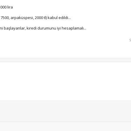
000 lira
500, arpaküspesi, 2000 tl) kabul edildi...
ni başlayanlar, kıredi durumunu iyi hesaplamalı...