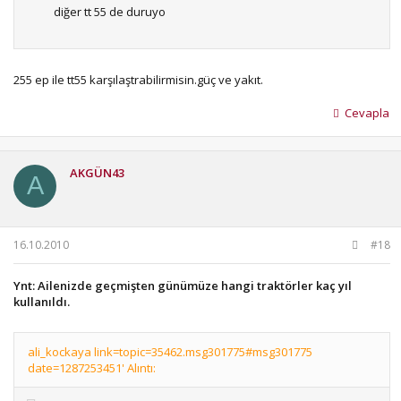
diğer tt 55 de duruyo
mf den nh yeee
)))
255 ep ile tt55 karşılaştrabilirmisin.güç ve yakıt.
Cevapla
AKGÜN43
A
16.10.2010
#18
Ynt: Ailenizde geçmişten günümüze hangi traktörler kaç yıl
kullanıldı.
ali_kockaya link=topic=35462.msg301775#msg301775
date=1287253451' Alıntı: