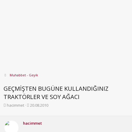
Muhabbet - Geyik
GEÇMİŞTEN BUGÜNE KULLANDIĞINIZ
TRAKTÖRLER VE SOY AĞACI
K
B
hacimmet
20.08.2010
o
a
n
ş
b
l
hacimmet
u
a
y
n