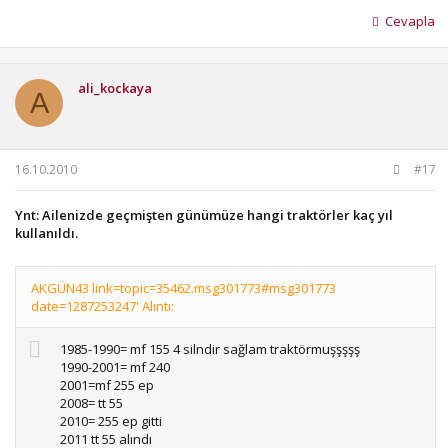
Cevapla
ali_kockaya
A
16.10.2010
#17
Ynt: Ailenizde geçmişten günümüze hangi traktörler kaç yıl
kullanıldı.
AKGÜN43 link=topic=35462.msg301773#msg301773
date=1287253247' Alıntı:
1985-1990= mf 155 4 silndir sağlam traktörmuşşşşş
1990-2001= mf 240
2001=mf 255 ep
2008= tt 55
2010= 255 ep gitti
2011 tt 55 alındı