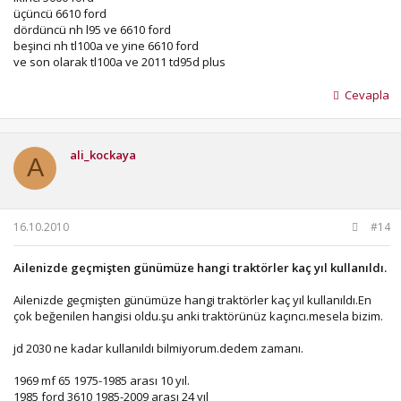
üçüncü 6610 ford
dördüncü nh l95 ve 6610 ford
beşinci nh tl100a ve yine 6610 ford
ve son olarak tl100a ve 2011 td95d plus
Cevapla
ali_kockaya
A
16.10.2010
#14
Ailenizde geçmişten günümüze hangi traktörler kaç yıl kullanıldı.
Ailenizde geçmişten günümüze hangi traktörler kaç yıl kullanıldı.En
çok beğenilen hangisi oldu.şu anki traktörünüz kaçıncı.mesela bizim.
jd 2030 ne kadar kullanıldı bilmiyorum.dedem zamanı.
1969 mf 65 1975-1985 arası 10 yıl.
1985 ford 3610 1985-2009 arası 24 yıl