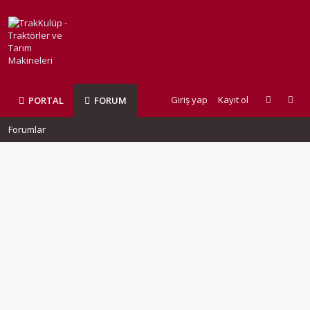
Giriş yap
Kayıt ol
PORTAL
FORUM
Forumlar