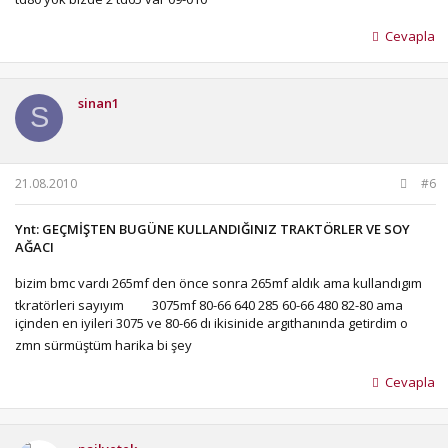
Cevapla
sinan1
S
21.08.2010
#6
Ynt: GEÇMİŞTEN BUGÜNE KULLANDIĞINIZ TRAKTÖRLER VE SOY
AĞACI
bizim bmc vardı 265mf den önce sonra 265mf aldık ama kullandıgım
tkratörleri sayıyım
3075mf 80-66 640 285 60-66 480 82-80 ama
içinden en iyileri 3075 ve 80-66 dı ikisinide argıthanında getirdim o
zmn sürmüştüm harika bi şey
Cevapla