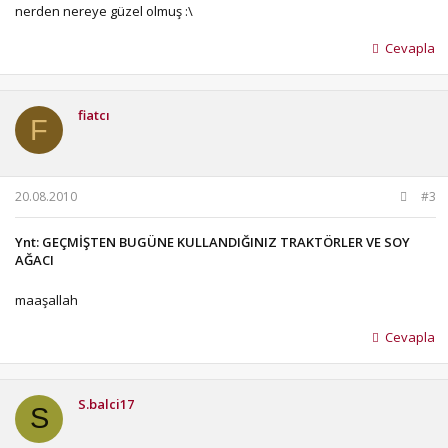
nerden nereye güzel olmuş :\
Cevapla
fiatcı
F
20.08.2010
#3
Ynt: GEÇMİŞTEN BUGÜNE KULLANDIĞINIZ TRAKTÖRLER VE SOY
AĞACI
maaşallah
Cevapla
S.balci17
S