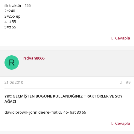
ilk traktör= 155
2=240
3=255 ep
4=tt 55
5=tt 55
Cevapla
rıdvan8066
R
21.08.2010
#9
Ynt: GEÇMİŞTEN BUGÜNE KULLANDIĞINIZ TRAKTÖRLER VE SOY
AĞACI
david brown- john deere- fiat 65 46- fiat 80 66
Cevapla