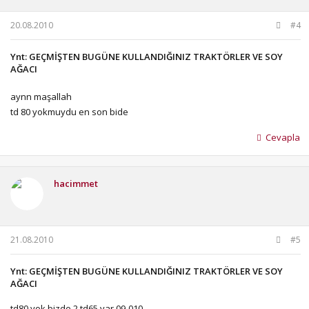
20.08.2010
#4
Ynt: GEÇMİŞTEN BUGÜNE KULLANDIĞINIZ TRAKTÖRLER VE SOY
AĞACI
aynn maşallah
td 80 yokmuydu en son bide
Cevapla
hacimmet
21.08.2010
#5
Ynt: GEÇMİŞTEN BUGÜNE KULLANDIĞINIZ TRAKTÖRLER VE SOY
AĞACI
td80 yok bizde 2 td65 var 09-010