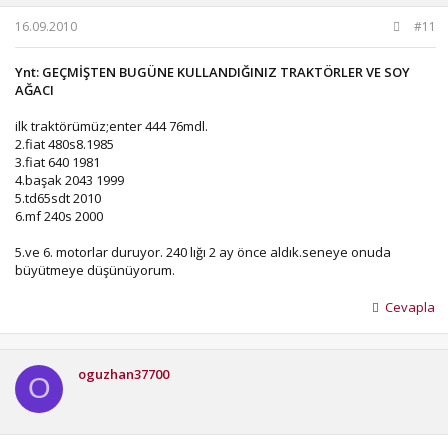
16.09.2010
#11
Ynt: GEÇMİŞTEN BUGÜNE KULLANDIĞINIZ TRAKTÖRLER VE SOY
AĞACI
ilk traktörümüz;enter 444 76mdl.
2.fiat 480s8.1985
3.fiat 640 1981
4.başak 2043 1999
5.td65sdt 2010
6.mf 240s 2000
5.ve 6. motorlar duruyor. 240 lığı 2 ay önce aldık.seneye onuda
büyütmeye düşünüyorum.
Cevapla
oguzhan37700
O