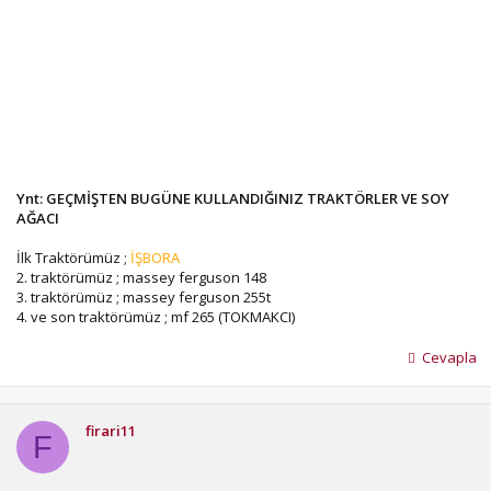
Ynt: GEÇMİŞTEN BUGÜNE KULLANDIĞINIZ TRAKTÖRLER VE SOY
AĞACI
İlk Traktörümüz ;
İŞBORA
2. traktörümüz ; massey ferguson 148
3. traktörümüz ; massey ferguson 255t
4. ve son traktörümüz ; mf 265 (TOKMAKCI)
Cevapla
firari11
F