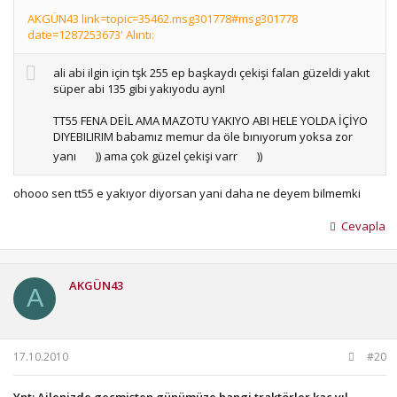
AKGÜN43 link=topic=35462.msg301778#msg301778
date=1287253673' Alıntı:
ali abi ilgin için tşk 255 ep başkaydı çekişi falan güzeldi yakıt
süper abi 135 gibi yakıyodu aynI
TT55 FENA DEİL AMA MAZOTU YAKIYO ABI HELE YOLDA İÇİYO
DIYEBILIRIM babamız memur da öle bınıyorum yoksa zor
yanı
)) ama çok güzel çekişi varr
))
ohooo sen tt55 e yakıyor diyorsan yani daha ne deyem bilmemki
Cevapla
AKGÜN43
A
17.10.2010
#20