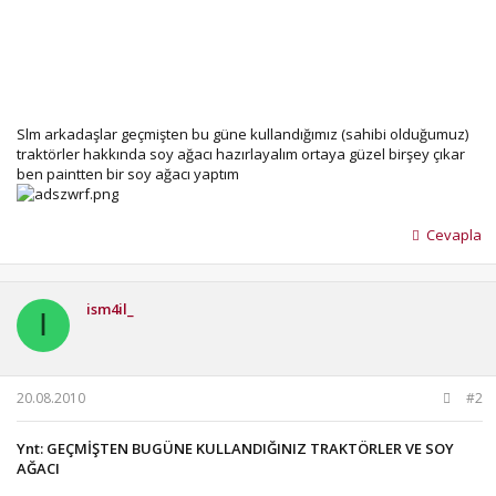
Slm arkadaşlar geçmişten bu güne kullandığımız (sahibi olduğumuz)
traktörler hakkında soy ağacı hazırlayalım ortaya güzel birşey çıkar
ben paintten bir soy ağacı yaptım
Cevapla
ism4il_
I
20.08.2010
#2
Ynt: GEÇMİŞTEN BUGÜNE KULLANDIĞINIZ TRAKTÖRLER VE SOY
AĞACI