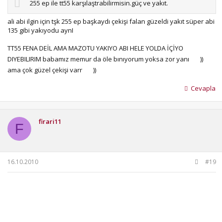
255 ep ile tt55 karşılaştrabilirmisin.güç ve yakıt.
ali abi ilgin için tşk 255 ep başkaydı çekişi falan güzeldi yakıt süper abi
135 gibi yakıyodu aynI
TT55 FENA DEİL AMA MAZOTU YAKIYO ABI HELE YOLDA İÇİYO
DIYEBILIRIM babamız memur da öle bınıyorum yoksa zor yanı
))
ama çok güzel çekişi varr
))
Cevapla
firari11
F
16.10.2010
#19