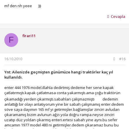
mf den nh yeee
)))
Cevapla
firari11
F
16.10.2010
#16
Ynt: Ailenizde geçmişten günümüze hangi traktörler kaç yıl
kullanıldı.
enter 444 1976 model.illahla dedirtmiş dedeme her sene kapak
çatlatırmıştı.kapak çatlatmasa conta yakarmıştı.ama çoğu traktörün
çıkamadığı yerden çıkarmıştı.sabahları çalışmazmıştı
dedemin
anlattığı bir olayı anlatıyorum yine bir sabah çalışmamış enter.dedem
söve saya dayımın 165 mf yi getirmişler.bağlamışlar zinciri avludan
çıkaramamış bizim avlunun ağzı yola doğru rampa.neyse zinciri
uzatıp düz yoldan çıkarmış enteri.ertesi sabah yine aynı.bu sefer
amcamın 1977 model 480 ni getirmişler.dedem çıkaramaz bunu bu