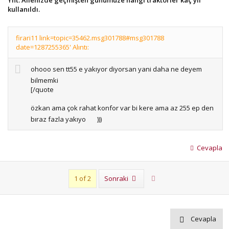
Ynt: Ailenizde geçmişten günümüze hangi traktörler kaç yıl
kullanıldı.
firari11 link=topic=35462.msg301788#msg301788
date=1287255365' Alıntı:
ohooo sen tt55 e yakıyor diyorsan yani daha ne deyem
bilmemki
[/quote
özkan ama çok rahat konfor var bi kere ama az 255 ep den
bıraz fazla yakıyo
)))
Cevapla
Son
1 of 2
Sonraki
Cevapla