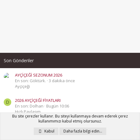
Son Gönderiler
AYÇİÇEĞİ SEZONUM 2026
En son: Göktürk.
3 dakika önce
Ayçiçeği
2026 AYÇİÇEĞİ FİYATLARI
D
En son: Dolhan
Bugün 10:06
Hızlı Paylaşım
Bu site çerezler kullanır. Bu siteyi kullanmaya devam ederek çerez
kullanımımızı kabul etmiş olursunuz.
Günün İşinden Bir Fotoğraf ve Yorum
Kabul
Daha fazla bilgi edin…
En son: Yaşar Akgün
Dün 21:01 da
Günün İşinden Bir Fotoğraf ve Yorum