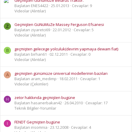
Geçmişten Günümüze Belarus Traktör.
Başlatan ENES4422
25.01.2013
Cevaplar: 9
Videolar (Alıntılar)
Geçmişten GüNüMüZe Massey Ferguson Efsanesi
Z
Başlatan ziyaretci69
22.01.2012
Cevaplar: 5
Videolar (Alıntılar)
geçmişten gelecege yolculuk(devrim yapmaya dewam fiat)
B
Başlatan birhan61
02.12.2011
Cevaplar: 0
Videolar (Alıntılar)
geçmişten günümüze üniversal modellerinin bazıları
A
Başlatan aram_medimp
18.02.2011
Cevaplar: 1
Videolar (Çekimler)
zetor hakkında geçmişten bugüne
H
Başlatan hasanerbakan42
26.04.2010
Cevaplar: 17
Teknik Bilgiler-Yorumlar
FENDT Geçmişten bugüne
I
Başlatan insomnia
23.12.2008
Cevaplar: 4