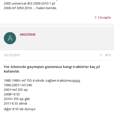
2005 universal 453 2009-2010 1 yıl
2006 mf 3050 2010- ... halen bende.
Cevapla
AKGÜN43
A
16.10.2010
#15
Ynt: Ailenizde geçmişten günümüze hangi traktörler kaç yıl
kullanıldı.
1985-1990= mf 155 4 silndir sağlam traktörmuşşşşş
1990-2001= mf 240
2001=mf 255 ep
2008= tt 55
2010= 255 ep gitti
2011 tt 55 alındı
diğer tt 55 de duruyo