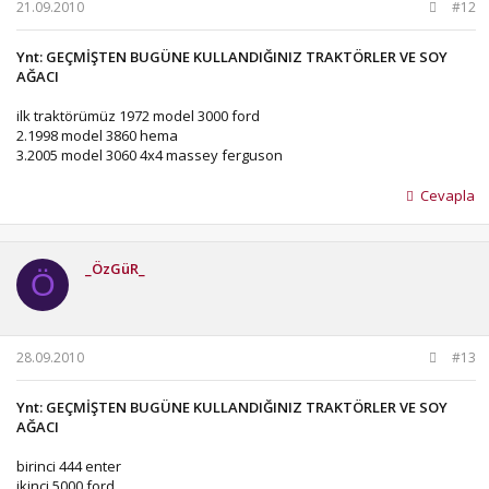
21.09.2010
#12
Ynt: GEÇMİŞTEN BUGÜNE KULLANDIĞINIZ TRAKTÖRLER VE SOY
AĞACI
ilk traktörümüz 1972 model 3000 ford
2.1998 model 3860 hema
3.2005 model 3060 4x4 massey ferguson
Cevapla
_ÖzGüR_
Ö
28.09.2010
#13
Ynt: GEÇMİŞTEN BUGÜNE KULLANDIĞINIZ TRAKTÖRLER VE SOY
AĞACI
birinci 444 enter
ikinci 5000 ford