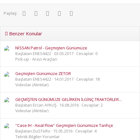
Facebook
Twitter
Pinterest
WhatsApp
E-posta
Paylaş:
Benzer Konular
NİSSAN Patrol - Geçmişten Günümüze
Başlatan ENES4422
03.03.2017
Cevaplar: 0
Pick-up - Arazi Araçları
Geçmişten Günümüze ZETOR
Başlatan ENES4422
14.01.2017
Cevaplar: 18
Videolar (Alıntılar)
GEÇMİŞTEN GÜNÜMÜZE GELİRKEN İLGİNÇ TRAKTÖRLER...
Başlatan Ercan AYKUŞ
16.08.2016
Cevaplar: 2
Videolar (Alıntılar)
''Case IH - Axial Flow'' Geçmişten Günümüze Tarihçe
Başlatan DuSTeRo
15.05.2016
Cevaplar: 4
Teknik Bilgiler-Yorumlar