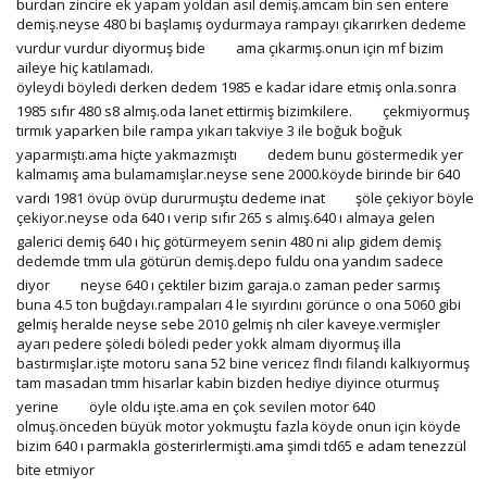
burdan zincire ek yapam yoldan asıl demiş.amcam bin sen entere
demiş.neyse 480 bi başlamış oydurmaya rampayı çıkarırken dedeme
vurdur vurdur diyormuş bide
ama çıkarmış.onun için mf bizim
aileye hiç katılamadı.
öyleydi böyledi derken dedem 1985 e kadar idare etmiş onla.sonra
1985 sıfır 480 s8 almış.oda lanet ettirmiş bizimkilere.
çekmiyormuş
tırmık yaparken bile rampa yıkarı takviye 3 ile boğuk boğuk
yaparmıştı.ama hiçte yakmazmıştı
dedem bunu göstermedik yer
kalmamış ama bulamamışlar.neyse sene 2000.köyde birinde bir 640
vardı 1981 övüp övüp dururmuştu dedeme inat
şöle çekiyor böyle
çekiyor.neyse oda 640 ı verip sıfır 265 s almış.640 ı almaya gelen
galerici demiş 640 ı hiç götürmeyem senin 480 ni alıp gidem demiş
dedemde tmm ula götürün demiş.depo fuldu ona yandım sadece
diyor
neyse 640 ı çektiler bizim garaja.o zaman peder sarmış
buna 4.5 ton buğdayı.rampaları 4 le sıyırdını görünce o ona 5060 gibi
gelmiş heralde neyse sebe 2010 gelmiş nh ciler kaveye.vermişler
ayarı pedere şöledi böledi peder yokk almam diyormuş illa
bastırmışlar.işte motoru sana 52 bine vericez flndı filandı kalkıyormuş
tam masadan tmm hisarlar kabin bizden hediye diyince oturmuş
yerine
öyle oldu işte.ama en çok sevilen motor 640
olmuş.önceden büyük motor yokmuştu fazla köyde onun için köyde
bizim 640 ı parmakla gösterirlermişti.ama şimdi td65 e adam tenezzül
bite etmiyor