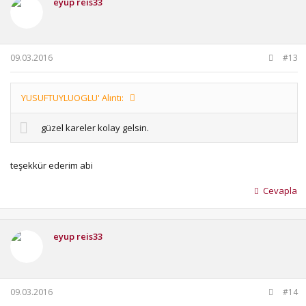
eyup reis33
l
e
r
:
09.03.2016
#13
YUSUFTUYLUOGLU' Alıntı:
güzel kareler kolay gelsin.
teşekkür ederim abi
Cevapla
eyup reis33
09.03.2016
#14