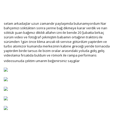
selam arkadaşlar uzun zamandır paylaşımda bulunamıyordum Nar
bahçemizi söktükten sonra yerine bağ dikmeye karar verdik ve narı
söktük şuan bağımız dikildi allahın izni ile bende 20 Şubatta birkaç
sürüm video ve fotoğraf çekmiştim babamın ortağının traktörü ile
sürümden 1gün önce klima arızalı idi servise götürdüm yaptırdım ve
turbo atomizor kumanda merkezinin kabine gireceği yeride tornacıda
yaptırdım birde tarsus ile bizim oralar arasındaki yoluda gidiş geliş
videolama fırsatıda buldum ve römork ile rampa performans
videosunuda çektim umarım beğenirsiniz saygılar