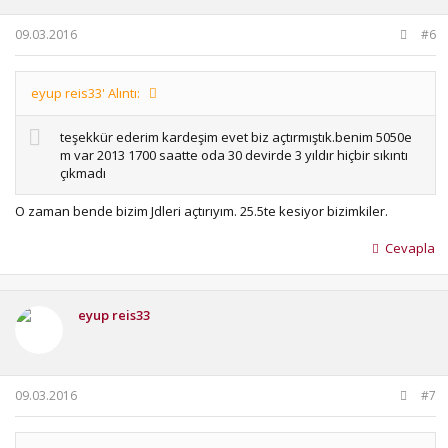
09.03.2016
#6
eyup reis33' Alıntı:
teşekkür ederim kardeşim evet biz açtırmıştık.benim 5050e
m var 2013 1700 saatte oda 30 devirde 3 yıldır hiçbir sıkıntı
çıkmadı
O zaman bende bizim Jdleri açtırıyım. 25.5te kesiyor bizimkiler.
Cevapla
eyup reis33
09.03.2016
#7