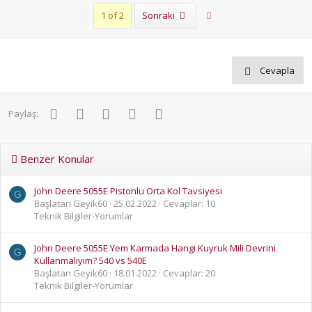
Son
1 of 2
Sonraki
Cevapla
Facebook
Twitter
Pinterest
WhatsApp
E-posta
Paylaş:
Benzer Konular
John Deere 5055E Pistonlu Orta Kol Tavsiyesi
G
Başlatan Geyik60
25.02.2022
Cevaplar: 10
Teknik Bilgiler-Yorumlar
John Deere 5055E Yem Karmada Hangi Kuyruk Mili Devrini
G
Kullanmalıyım? 540 vs 540E
Başlatan Geyik60
18.01.2022
Cevaplar: 20
Teknik Bilgiler-Yorumlar