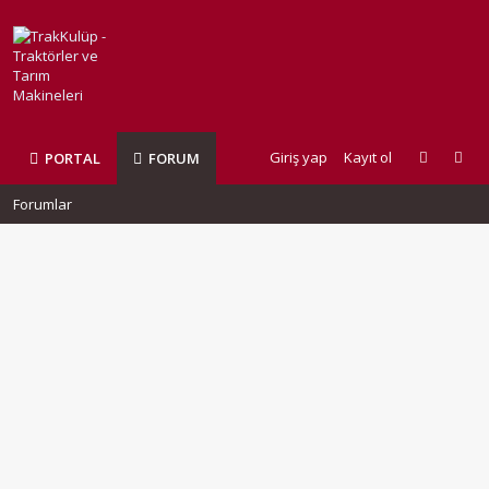
Giriş yap
Kayıt ol
PORTAL
FORUM
Forumlar