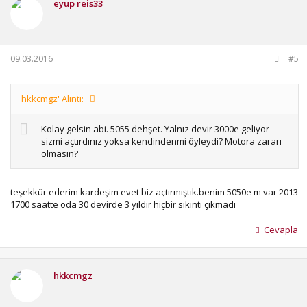
eyup reis33
09.03.2016
#5
hkkcmgz' Alıntı:
Kolay gelsin abi. 5055 dehşet. Yalnız devir 3000e geliyor
sizmi açtırdınız yoksa kendindenmi öyleydi? Motora zararı
olmasın?
teşekkür ederim kardeşim evet biz açtırmıştık.benim 5050e m var 2013
1700 saatte oda 30 devirde 3 yıldır hiçbir sıkıntı çıkmadı
Cevapla
hkkcmgz