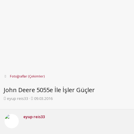
Fotoğraflar (Çekimler)
John Deere 5055e İle İşler Güçler
K
B
eyup reis33
09.03.2016
o
a
n
ş
b
l
eyup reis33
u
a
y
n
u
g