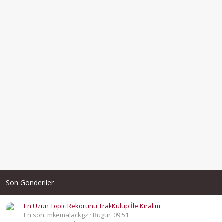
Son Gönderiler
En Uzun Topic Rekorunu TrakKulüp İle Kıralım
En son: mkemalackgz
Bugün 09:51