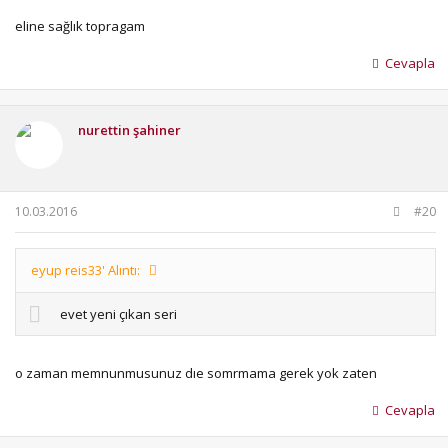
eline sağlık topragam
Cevapla
nurettin şahiner
10.03.2016
#20
eyup reis33' Alıntı:
evet yeni çıkan seri
o zaman memnunmusunuz dıe somrmama gerek yok zaten
Cevapla