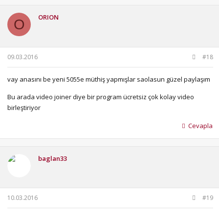
ORION
O
09.03.2016
#18
vay anasını be yeni 5055e müthiş yapmışlar saolasun güzel paylaşım
Bu arada video joiner diye bir program ücretsiz çok kolay video
birleştiriyor
Cevapla
baglan33
10.03.2016
#19