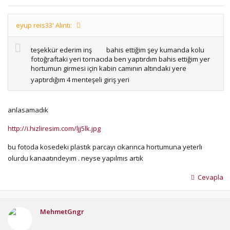
eyup reis33' Alıntı:
teşekkür ederim inş
bahis ettiğim şey kumanda kolu
fotoğraftaki yeri tornacıda ben yaptırdım bahis ettiğim yer
hortumun girmesi için kabin camının altındaki yere
yaptırdığım 4 menteşeli giriş yeri
anlasamadık
http://i.hizliresim.com/ljj5lk.jpg
bu fotoda kosedekı plastık parcayı cıkarınca hortumuna yeterlı
olurdu kanaatındeyım . neyse yapılmıs artık
Cevapla
MehmetGngr