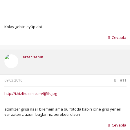
Kolay gelsin eyüp abi
Cevapla
ertac sahın
09.03.2016
#11
http://i.hizliresim.com/ljj5lk.jpg
atomızer gırısı nasıl bılemem ama bu fotoda kabın ıcıne gırıs yerlerı
var zaten .. uzum baglarınız bereketlı olsun
Cevapla