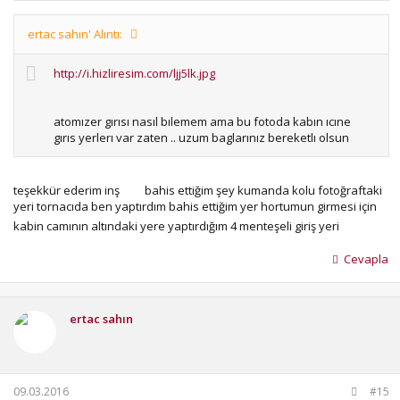
ertac sahın' Alıntı:
http://i.hizliresim.com/ljj5lk.jpg
atomızer gırısı nasıl bılemem ama bu fotoda kabın ıcıne
gırıs yerlerı var zaten .. uzum baglarınız bereketlı olsun
teşekkür ederim inş
bahis ettiğim şey kumanda kolu fotoğraftaki
yeri tornacıda ben yaptırdım bahis ettiğim yer hortumun girmesi için
kabin camının altındaki yere yaptırdığım 4 menteşeli giriş yeri
Cevapla
ertac sahın
09.03.2016
#15