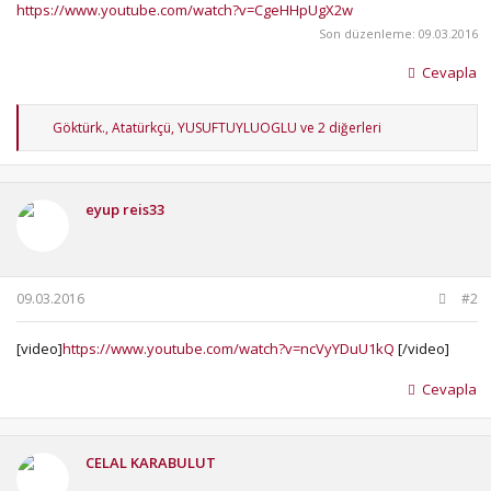
https://www.youtube.com/watch?v=CgeHHpUgX2w
Son düzenleme:
09.03.2016
Cevapla
T
Göktürk.
,
Atatürkçü
,
YUSUFTUYLUOGLU
ve 2 diğerleri
e
p
k
i
eyup reis33
l
e
r
:
09.03.2016
#2
[video]
https://www.youtube.com/watch?v=ncVyYDuU1kQ
[/video]
Cevapla
CELAL KARABULUT