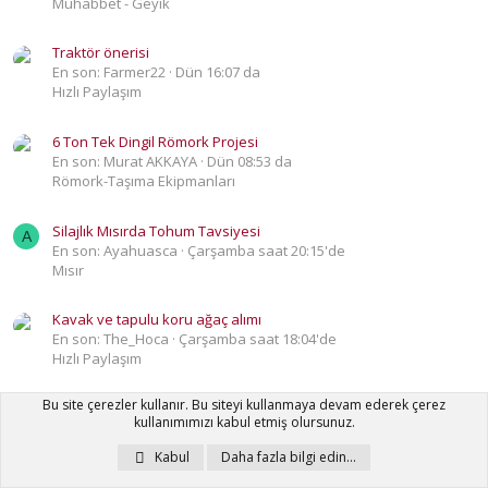
Muhabbet - Geyik
Traktör önerisi
En son: Farmer22
Dün 16:07 da
Hızlı Paylaşım
6 Ton Tek Dingil Römork Projesi
En son: Murat AKKAYA
Dün 08:53 da
Römork-Taşıma Ekipmanları
Silajlık Mısırda Tohum Tavsiyesi
A
En son: Ayahuasca
Çarşamba saat 20:15'de
Mısır
Kavak ve tapulu koru ağaç alımı
En son: The_Hoca
Çarşamba saat 18:04'de
Hızlı Paylaşım
Bu site çerezler kullanır. Bu siteyi kullanmaya devam ederek çerez
Kurak Araziye Hasat Sonrası Ekim
kullanımımızı kabul etmiş olursunuz.
En son: Uzunyayla Rençberi
Çarşamba saat 00:57'de
Buğday
Kabul
Daha fazla bilgi edin…