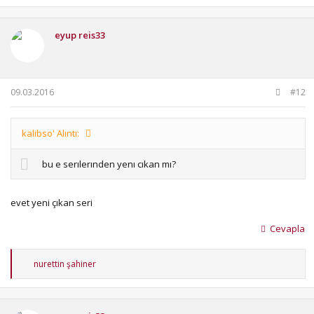
eyup reis33
09.03.2016
#12
kalibso' Alıntı:
bu e serılerınden yenı cıkan mı?
evet yeni çıkan seri
Cevapla
T
nurettin şahiner
e
p
k
i