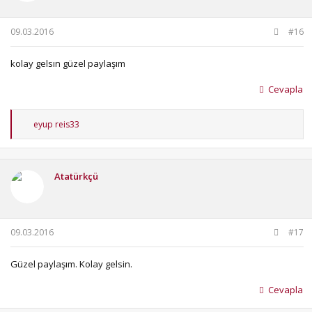
09.03.2016
#16
kolay gelsın güzel paylaşım
Cevapla
T
eyup reis33
e
p
k
i
Atatürkçü
l
e
r
:
09.03.2016
#17
Güzel paylaşım. Kolay gelsin.
Cevapla