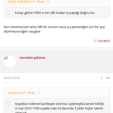
CELAL KARABULUT' Alıntı:
kolay gelsin 5055 e nin 285 kadar iş yaptığı doğru mu
ben memnunum ama 285 ile sürüm veya iş yapmadığım için bir şey
diyemeyeceğim saygılar
Cevapla
nurettin şahiner
09.03.2016
#8
eyup reis33' Alıntı:
teşekkür ederim kardeşim evet biz açtırmıştık.benim 5050e
m var 2013 1700 saatte oda 30 devirde 3 yıldır hiçbir sıkıntı
çıkmadı