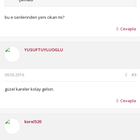
bu e serılerınden yenı cıkan mı?
Cevapla
YUSUFTUYLUOGLU
09.03.2016
#9
güzel kareler kolay gelsin.
Cevapla
korel520