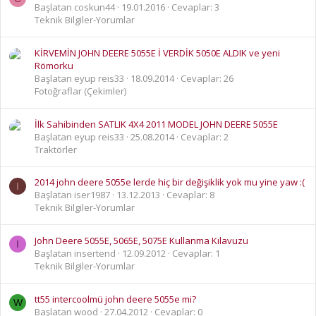
Başlatan coskun44
19.01.2016
Cevaplar: 3
Teknik Bilgiler-Yorumlar
KİRVEMİN JOHN DEERE 5055E İ VERDİK 5050E ALDIK ve yeni
Römorku
Başlatan eyup reis33
18.09.2014
Cevaplar: 26
Fotoğraflar (Çekimler)
İlk Sahibinden SATLIK 4X4 2011 MODEL JOHN DEERE 5055E
Başlatan eyup reis33
25.08.2014
Cevaplar: 2
Traktörler
2014 john deere 5055e lerde hiç bir değişiklik yok mu yine yaw :(
I
Başlatan iser1987
13.12.2013
Cevaplar: 8
Teknik Bilgiler-Yorumlar
John Deere 5055E, 5065E, 5075E Kullanma Kılavuzu
I
Başlatan insertend
12.09.2012
Cevaplar: 1
Teknik Bilgiler-Yorumlar
tt55 intercoolmü john deere 5055e mi?
W
Başlatan wood
27.04.2012
Cevaplar: 0