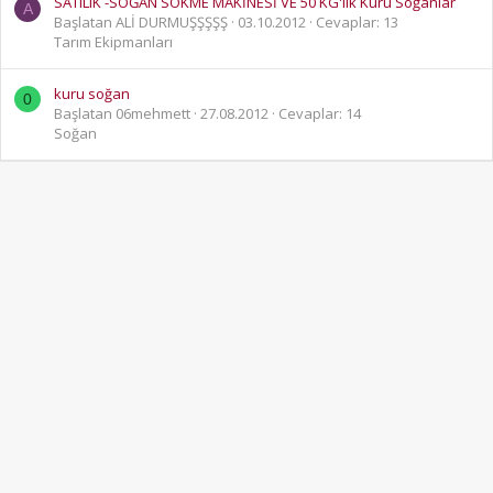
SATILIK -SOĞAN SÖKME MAKİNESİ VE 50 KG'lık Kuru Soğanlar
A
Başlatan ALİ DURMUŞŞŞŞŞ
03.10.2012
Cevaplar: 13
Tarım Ekipmanları
kuru soğan
0
Başlatan 06mehmett
27.08.2012
Cevaplar: 14
Soğan