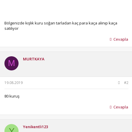
Bölgenizde kışlık kuru soğan tarladan kaç para kaça alınıp kaça
satılıyor
Cevapla
MURTKAYA
M
19.08.2019
#2
80 kuruş
Cevapla
Yenikentli123
Y