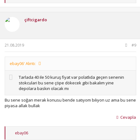
e
p
k
i
çiftcigardo
l
e
r
:
21.08.2019
#9
ebay06' Alıntı:
Tarlada 40 ile 50 kuruş fiyat var polatlıda geçen senenin
stokculari bu sene çöpe dökecek gibi bakalım yine
depolara baskın olacak mı
Bu sene soğan merak konusu bende satıyom bılıyon uz ama bu sene
piyasa allak bullak
Cevapla
T
ebay06
e