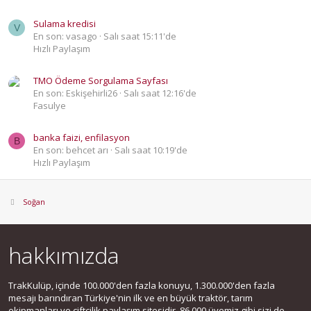
Sulama kredisi
V
En son: vasago
Salı saat 15:11'de
Hızlı Paylaşım
TMO Ödeme Sorgulama Sayfası
En son: Eskişehirli26
Salı saat 12:16'de
Fasulye
banka faizi, enfilasyon
B
En son: behcet arı
Salı saat 10:19'de
Hızlı Paylaşım
Soğan
hakkımızda
TrakKulüp, içinde 100.000'den fazla konuyu, 1.300.000'den fazla
mesajı barındıran Türkiye'nin ilk ve en büyük traktör, tarım
ekipmanları ve çiftçilik paylaşım sitesidir. 86.000 üyemiz gibi sizi de