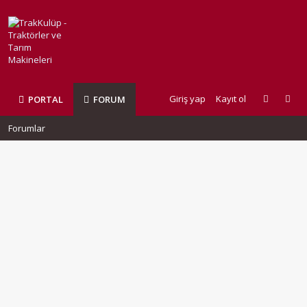
Giriş yap
Kayıt ol
PORTAL
FORUM
Forumlar