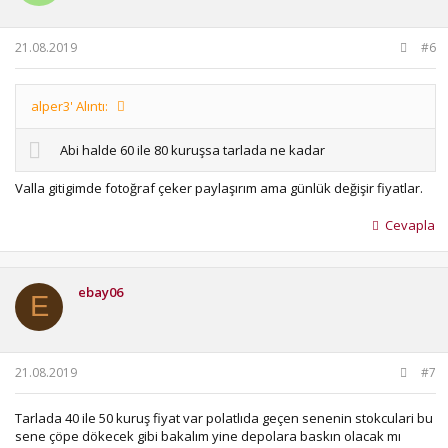
21.08.2019
#6
alper3' Alıntı:
Abi halde 60 ile 80 kuruşsa tarlada ne kadar
Valla gitigimde fotoğraf çeker paylaşırım ama günlük değişir fiyatlar.
Cevapla
ebay06
E
21.08.2019
#7
Tarlada 40 ile 50 kuruş fiyat var polatlıda geçen senenin stokculari bu
sene çöpe dökecek gibi bakalım yine depolara baskın olacak mı