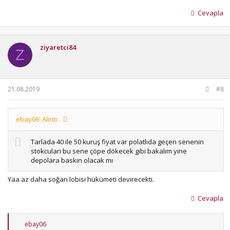
Cevapla
ziyaretci84
Z
21.08.2019
#8
ebay06' Alıntı:
Tarlada 40 ile 50 kuruş fiyat var polatlıda geçen senenin
stokculari bu sene çöpe dökecek gibi bakalım yine
depolara baskın olacak mı
Yaa az daha soğan lobisi hükümeti devirecekti.
Cevapla
T
ebay06