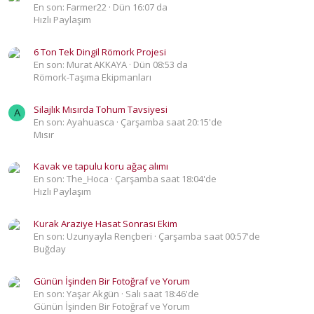
En son: Farmer22
Dün 16:07 da
Hızlı Paylaşım
6 Ton Tek Dingil Römork Projesi
En son: Murat AKKAYA
Dün 08:53 da
Römork-Taşıma Ekipmanları
Silajlık Mısırda Tohum Tavsiyesi
A
En son: Ayahuasca
Çarşamba saat 20:15'de
Mısır
Kavak ve tapulu koru ağaç alımı
En son: The_Hoca
Çarşamba saat 18:04'de
Hızlı Paylaşım
Kurak Araziye Hasat Sonrası Ekim
En son: Uzunyayla Rençberi
Çarşamba saat 00:57'de
Buğday
Günün İşinden Bir Fotoğraf ve Yorum
En son: Yaşar Akgün
Salı saat 18:46'de
Günün İşinden Bir Fotoğraf ve Yorum