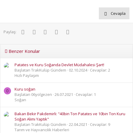
Cevapla
Facebook
Twitter
Pinterest
WhatsApp
E-posta
Paylaş:
Benzer Konular
Patates ve Kuru Soğanda Devlet Müdahalesi Şart!
Başlatan TrakKulüp Gündem
02.10.2024
Cevaplar: 2
Hızlı Paylaşım
Kuru soğan
0
Başlatan 06yolgezen
26.07.2021
Cevaplar: 1
Soğan
Bakan Bekir Pakdemirli: "40bin Ton Patates ve 10bin Ton Kuru
Soğan Alımı Yaptık"
Başlatan TrakKulüp Gündem
22.04.2021
Cevaplar: 9
Tarım ve Hayvancılık Haberleri