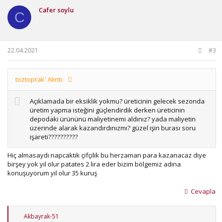
i
Cafer soylu
l
C
e
r
:
22.04.2021
#3
toztoprak' Alıntı:
Açıklamada bir eksiklik yokmu? üreticinin gelecek sezonda
üretim yapma isteğini güçlendirdik derken üreticinin
depodaki ürününü maliyetinemi aldınız? yada maliyetin
üzerinde alarak kazandırdınızmı? güzel işin burası soru
işareti??????????
Hiç almasaydı napcaktık çifçilik bu herzaman para kazanacaz diye
birşey yok yıl olur patates 2 lira eder bizim bölgemiz adına
konuşuyorum yıl olur 35 kuruş
Cevapla
T
Akbayrak-51