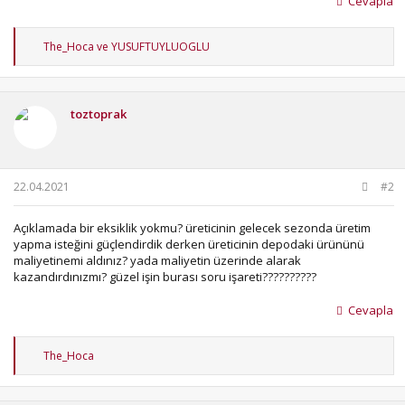
Cevapla
T
The_Hoca
ve
YUSUFTUYLUOGLU
e
p
k
i
toztoprak
l
e
r
:
22.04.2021
#2
Açıklamada bir eksiklik yokmu? üreticinin gelecek sezonda üretim
yapma isteğini güçlendirdik derken üreticinin depodaki ürününü
maliyetinemi aldınız? yada maliyetin üzerinde alarak
kazandırdınızmı? güzel işin burası soru işareti??????????
Cevapla
T
The_Hoca
e
p
k