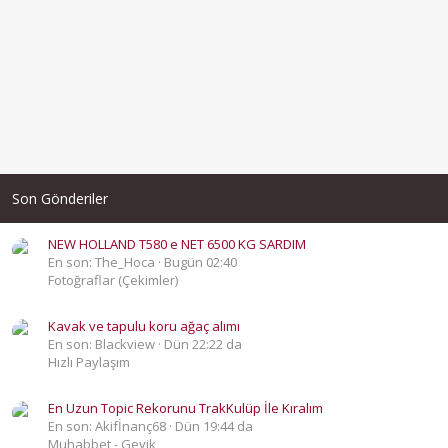
Son Gönderiler
NEW HOLLAND T580 e NET 6500 KG SARDIM
En son: The_Hoca
Bugün 02:40
Fotoğraflar (Çekimler)
Kavak ve tapulu koru ağaç alımı
En son: Blackview
Dün 22:22 da
Hızlı Paylaşım
En Uzun Topic Rekorunu TrakKulüp İle Kıralım
En son: Akifİnanç68
Dün 19:44 da
Muhabbet - Geyik