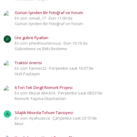
Günün İşinden Bir Fotoğraf ve Yorum
En son: ismail_17
Dün 11:00 da
Günün İşinden Bir Fotoğraf ve Yorum
Üre gübre fiyatları
P
En son: phednourtensua
Dün 10:19 da
Gübreleme ve Bitki Besleme
Traktör önerisi
En son: Farmer22
Perşembe saat 16:07'de
Hızlı Paylaşım
6 Ton Tek Dingil Römork Projesi
En son: Murat AKKAYA
Perşembe saat 08:53'de
Römork-Taşıma Ekipmanları
Silajlık Mısırda Tohum Tavsiyesi
A
En son: Ayahuasca
Çarşamba saat 20:15'de
Mısır