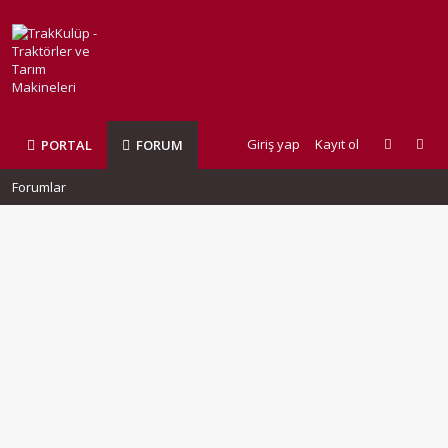
Giriş yap
Kayıt ol
PORTAL
FORUM
Forumlar