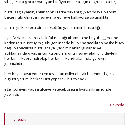
yıl 1-,1,5 lira gibi az oynayan bir fiyat mesela...işin doğrusu budur,
bunu sağlayamayanlar görevi tarım bakanlığıyken sosyal yardım
bakanı gibi olmayan görevi ifa etmeye kalkıyorsa saçmalıktır,
senin işin koskoca bir altsektörün yani tarımın bakanlığı
öyle fazla mal vardı aldık fakire dağıttık aman ne büyük iş,,, her ne
kadar görünüşte iyimiş gibi görünsede bu bir saçmalıktan başka bişey
değil, yapacaksa bunu sosyal yardım bakanlığı yapar ve
açıklamayıda o yapar çünkü onun işi onun görev alanıdır...devletin
her birimi koordineli olup her birimi kendi alanında görevini
yapmalıdır...
ben böyle basit yönetilen icraatları millet olarak haketmediğimizi
düşünüyorum, herkes işini yapacak, bu çok açık...
eğer görevini yapsa ülkeye yetecek üretim fiyat istikrarı içinde
yapılırdı...
Cevapla
T
ürgüplü
e
p