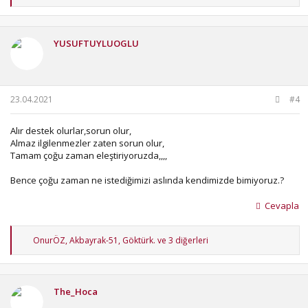
e
p
k
i
YUSUFTUYLUOGLU
l
e
r
:
23.04.2021
#4
Alır destek olurlar,sorun olur,
Almaz ilgilenmezler zaten sorun olur,
Tamam çoğu zaman eleştiriyoruzda,,,,
Bence çoğu zaman ne istediğimizi aslında kendimizde bimiyoruz.?
Cevapla
T
OnurÖZ
,
Akbayrak-51
,
Göktürk.
ve 3 diğerleri
e
p
k
i
The_Hoca
l
e