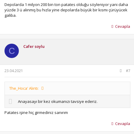
Depolarda 1 milyon 200 bin ton patates olduğu söyleniyor yani daha
yüzde 3 ü alınmış bu hızla yine depolarda büyük bir kısmı çürüyücek
galiba.
Cevapla
Cafer soylu
C
23.04.2021
#7
The_Hoca' Alıntı:
Anayasayı bir kez okumanızı tavsiye ederiz.
Patates işine hiç girmediniz sanırım
Cevapla