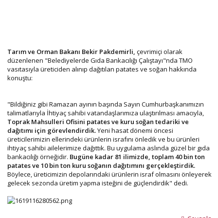
Tarım ve Orman Bakanı Bekir Pakdemirli,
çevrimiçi olarak
düzenlenen "Belediyelerde Gıda Bankacılığı Çalıştayı"nda TMO
vasıtasıyla üreticiden alınıp dağıtılan patates ve soğan hakkında
konuştu:
"Bildiğiniz gibi Ramazan ayının başında Sayın Cumhurbaşkanımızın
talimatlarıyla İhtiyaç sahibi vatandaşlarımıza ulaştırılması amacıyla,
Toprak Mahsulleri Ofisini patates ve kuru soğan tedariki ve
dağıtımı için görevlendirdik.
Yeni hasat dönemi öncesi
üreticilerimizin ellerindeki ürünlerin israfını önledik ve bu ürünleri
ihtiyaç sahibi ailelerimize dağıttık. Bu uygulama aslında güzel bir gıda
bankacılığı örneğidir.
Bugüne kadar 81 ilimizde, toplam 40 bin ton
patates ve 10 bin ton kuru soğanın dağıtımını gerçekleştirdik.
Böylece, üreticimizin depolarındaki ürünlerin israf olmasını önleyerek
gelecek sezonda üretim yapma isteğini de güçlendirdik" dedi.