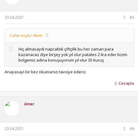
r
:
23.04.2021
#5
Cafer soylu' Alıntı:
Hiç almasaydı napcaktık çiftçilik bu her zaman para
kazanacaz diye birşey yok yıl olur patates 2 lira eder bizim
bölgemiz adına konuşuyorum yıl olur 35 kuruş
Anayasayı bir kez okumanızı tavsiye ederiz.
Cevapla
ömer
23.04.2021
#6