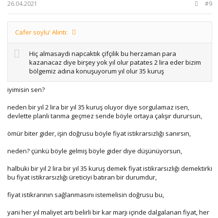
26.04.2021
#9
Cafer soylu' Alıntı:
Hiç almasaydı napcaktık çifçilik bu herzaman para
kazanacaz diye birşey yok yıl olur patates 2 lira eder bizim
bölgemiz adına konuşuyorum yıl olur 35 kuruş
iyimisin sen?
neden bir yıl 2 lira bir yıl 35 kuruş oluyor diye sorgulamaz isen,
devlette planlı tarıma geçmez sende böyle ortaya çalışır durursun,
ömür biter gider, işin doğrusu böyle fiyat istikrarsızlığı sanırsın,
neden? çünkü böyle gelmiş böyle gider diye düşünüyorsun,
halbuki bir yıl 2 lira bir yıl 35 kuruş demek fiyat istikrarsızlığı demektirki
bu fiyat istikrarsızlığı üreticiyi batıran bir durumdur,
fiyat istikrarının sağlanmasını istemelisin doğrusu bu,
yani her yıl maliyet artı belirli bir kar marjı içinde dalgalanan fiyat, her