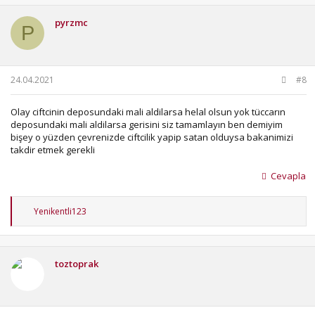
pyrzmc
P
24.04.2021
#8
Olay ciftcinin deposundaki mali aldilarsa helal olsun yok tüccarın
deposundaki mali aldilarsa gerisini siz tamamlayın ben demiyim
bişey o yüzden çevrenizde ciftcilik yapip satan olduysa bakanimizi
takdir etmek gerekli
Cevapla
T
Yenikentli123
e
p
k
i
toztoprak
l
e
r
: