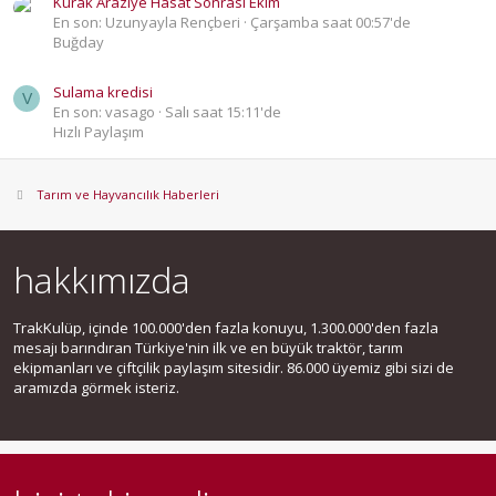
Kurak Araziye Hasat Sonrası Ekim
En son: Uzunyayla Rençberi
Çarşamba saat 00:57'de
Buğday
Sulama kredisi
V
En son: vasago
Salı saat 15:11'de
Hızlı Paylaşım
Tarım ve Hayvancılık Haberleri
hakkımızda
TrakKulüp, içinde 100.000'den fazla konuyu, 1.300.000'den fazla
mesajı barındıran Türkiye'nin ilk ve en büyük traktör, tarım
ekipmanları ve çiftçilik paylaşım sitesidir. 86.000 üyemiz gibi sizi de
aramızda görmek isteriz.