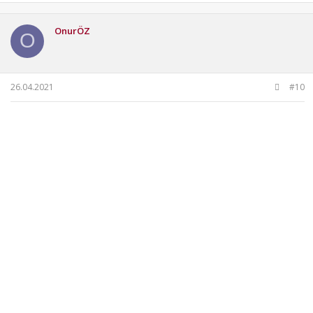
k
i
OnurÖZ
l
O
e
r
:
26.04.2021
#10