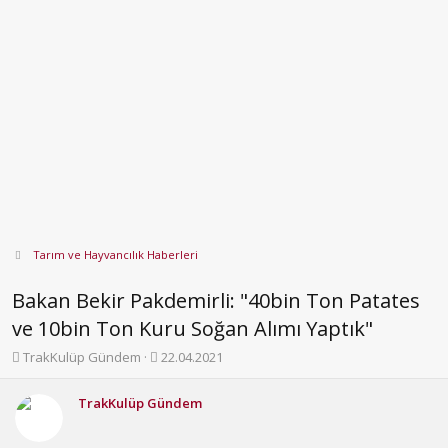
Tarım ve Hayvancılık Haberleri
Bakan Bekir Pakdemirli: "40bin Ton Patates
ve 10bin Ton Kuru Soğan Alımı Yaptık"
K
B
TrakKulüp Gündem
22.04.2021
o
a
n
ş
TrakKulüp Gündem
b
l
u
a
y
n