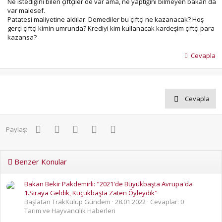
Ne istediğini bilen çiftçiler de var ama, ne yaptığını bilmeyen bakan da
var malesef.
Patatesi maliyetine aldılar. Demediler bu çiftçi ne kazanacak? Hoş
gerçi çiftçi kimin umrunda? Krediyi kim kullanacak kardeşim çiftçi para
kazansa?
Cevapla
Cevapla
Facebook
Twitter
Pinterest
WhatsApp
E-posta
Paylaş:
Benzer Konular
Bakan Bekir Pakdemirli: "2021'de Büyükbaşta Avrupa'da
1.Sıraya Geldik, Küçükbaşta Zaten Öyleydik"
Başlatan TrakKulüp Gündem
28.01.2022
Cevaplar: 0
Tarım ve Hayvancılık Haberleri