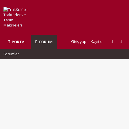
Giriş yap
Kayıt ol
PORTAL
FORUM
Forumlar