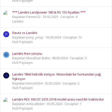
Hızlı Paylaşım
*** Landini Landpower 180 & RS 155 Fiyatları ***
Başlatan Farmer22
25.02.2025
Cevaplar: 9
Landini
Deutz vs Landini
P
Başlatan pony_ynop
16.09.2024
Cevaplar: 15
Hızlı Paylaşım
Landini fren sorunu
M
Başlatan Murathan Balta
08.09.2024
Cevaplar: 3
Hızlı Paylaşım
Landini 7860 hidrolik inmiyor. Motordaki bir hortumdan yağ
B
fışkırıyor.
Başlatan brkoztrk54
20.05.2024
Cevaplar: 2
Hızlı Paylaşım
Landini REX 100 GT 2015 2018 model arası nasıl Bir traktördür
Başlatan Arda.altekin
03.05.2024
Cevaplar: 1
Hızlı Paylaşım