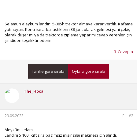
Selamün aleyküm landini 5-085h traktör almaya karar verdik. Kafama
yatmayan. Konu ise arka lastiklerin 38 jant olarak gelmesi yani çekiş
olarak düşer mi ya da traktörde zıplama yapar mı cevap verenler için
şimdiden teşekkür ederim.
Cevapla
Tarihe göre sırala
Oylara göre sırala
The_Hoca
29.09.2023
#2
Aleyküm selam ,
Landini 5 100 , çift sıra bağımsız mısır silaj makinesi için alındı.