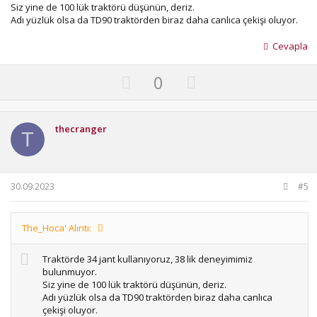
Siz yine de 100 lük traktörü düşünün, deriz.
Adı yüzlük olsa da TD90 traktörden biraz daha canlıca çekişi oluyor.
Cevapla
U
D
0
p
o
v
w
o
n
thecranger
T
t
v
e
o
t
30.09.2023
#5
e
The_Hoca' Alıntı:
Traktörde 34 jant kullanıyoruz, 38 lik deneyimimiz
bulunmuyor.
Siz yine de 100 lük traktörü düşünün, deriz.
Adı yüzlük olsa da TD90 traktörden biraz daha canlıca
çekişi oluyor.