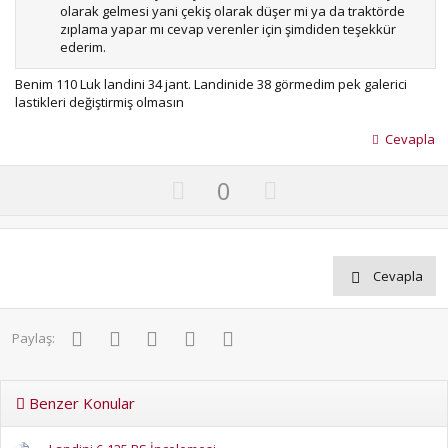
olarak gelmesi yani çekiş olarak düşer mi ya da traktörde
zıplama yapar mı cevap verenler için şimdiden teşekkür
ederim.
Benim 110 Luk landini 34 jant. Landinide 38 görmedim pek galerici
lastikleri değiştirmiş olmasın
Cevapla
U
D
0
p
o
v
w
o
n
Cevapla
t
v
e
o
t
Facebook
Twitter
Pinterest
WhatsApp
E-posta
Paylaş:
e
Benzer Konular