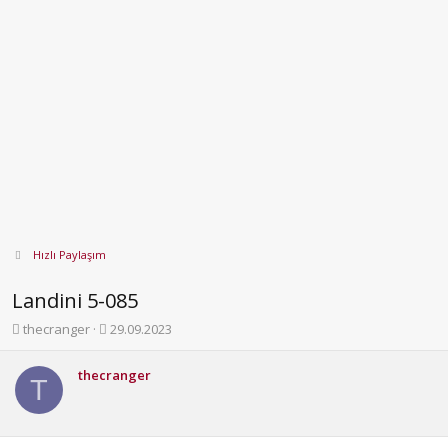
Hızlı Paylaşım
Landini 5-085
K
B
thecranger
29.09.2023
o
a
n
ş
thecranger
b
l
T
u
a
y
n
u
g