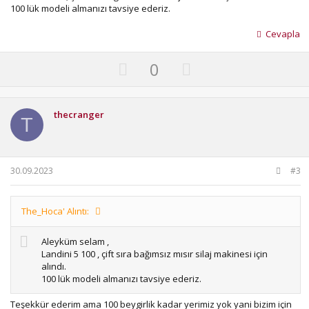
100 lük modeli almanızı tavsiye ederiz.
Cevapla
U
D
0
p
o
v
w
o
n
thecranger
T
t
v
e
o
t
30.09.2023
#3
e
The_Hoca' Alıntı:
Aleyküm selam ,
Landini 5 100 , çift sıra bağımsız mısır silaj makinesi için
alındı.
100 lük modeli almanızı tavsiye ederiz.
Teşekkür ederim ama 100 beygirlik kadar yerimiz yok yani bizim için