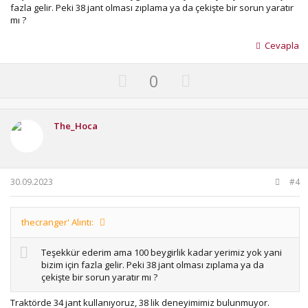
fazla gelir. Peki 38 jant olması zıplama ya da çekişte bir sorun yaratır
mı ?
Cevapla
U
D
0
p
o
v
w
o
n
The_Hoca
t
v
e
o
t
30.09.2023
#4
e
thecranger' Alıntı:
Teşekkür ederim ama 100 beygirlik kadar yerimiz yok yani
bizim için fazla gelir. Peki 38 jant olması zıplama ya da
çekişte bir sorun yaratır mı ?
Traktörde 34 jant kullanıyoruz, 38 lik deneyimimiz bulunmuyor.