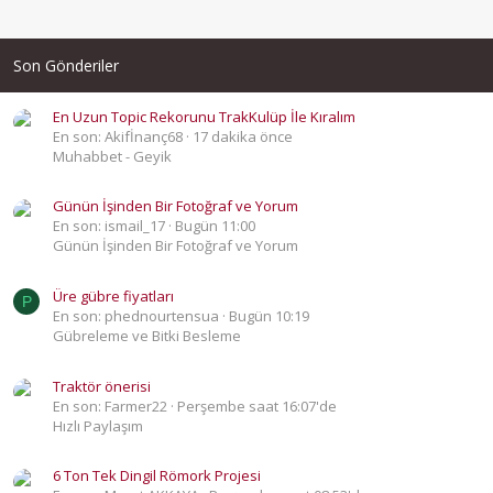
Son Gönderiler
En Uzun Topic Rekorunu TrakKulüp İle Kıralım
En son: Akifİnanç68
17 dakika önce
Muhabbet - Geyik
Günün İşinden Bir Fotoğraf ve Yorum
En son: ismail_17
Bugün 11:00
Günün İşinden Bir Fotoğraf ve Yorum
Üre gübre fiyatları
P
En son: phednourtensua
Bugün 10:19
Gübreleme ve Bitki Besleme
Traktör önerisi
En son: Farmer22
Perşembe saat 16:07'de
Hızlı Paylaşım
6 Ton Tek Dingil Römork Projesi