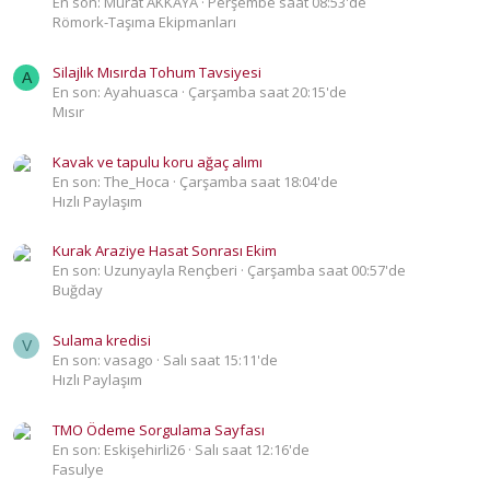
En son: Murat AKKAYA
Perşembe saat 08:53'de
Römork-Taşıma Ekipmanları
Silajlık Mısırda Tohum Tavsiyesi
A
En son: Ayahuasca
Çarşamba saat 20:15'de
Mısır
Kavak ve tapulu koru ağaç alımı
En son: The_Hoca
Çarşamba saat 18:04'de
Hızlı Paylaşım
Kurak Araziye Hasat Sonrası Ekim
En son: Uzunyayla Rençberi
Çarşamba saat 00:57'de
Buğday
Sulama kredisi
V
En son: vasago
Salı saat 15:11'de
Hızlı Paylaşım
TMO Ödeme Sorgulama Sayfası
En son: Eskişehirli26
Salı saat 12:16'de
Fasulye