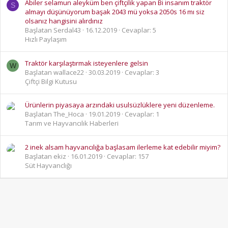
Abiler selamun aleyküm ben çiftçilik yapan Bi insanım traktör
S
almayı düşünüyorum başak 2043 mü yoksa 2050s 16 mı siz
olsanız hangisini alırdınız
Başlatan Serdal43
16.12.2019
Cevaplar: 5
Hızlı Paylaşım
Traktör karşılaştırmak isteyenlere gelsin
W
Başlatan wallace22
30.03.2019
Cevaplar: 3
Çiftçi Bilgi Kutusu
Ürünlerin piyasaya arzındaki usulsüzlüklere yeni düzenleme.
Başlatan The_Hoca
19.01.2019
Cevaplar: 1
Tarım ve Hayvancılık Haberleri
2 inek alsam hayvancılığa başlasam ilerleme kat edebilir miyim?
Başlatan ekiz
16.01.2019
Cevaplar: 157
Süt Hayvanclığı