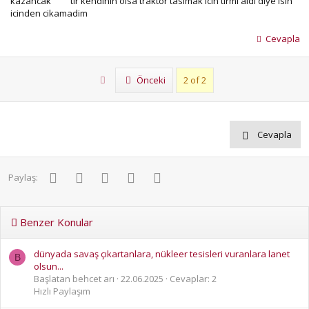
kazancak
tir kendinin olsa traktor tasimak icin tirmi aldi diye isin
icinden cikamadim
Cevapla
First
Önceki
2 of 2
Cevapla
Facebook
Twitter
Pinterest
WhatsApp
E-posta
Paylaş:
Benzer Konular
dünyada savaş çıkartanlara, nükleer tesisleri vuranlara lanet
B
olsun...
Başlatan behcet arı
22.06.2025
Cevaplar: 2
Hızlı Paylaşım