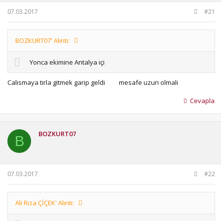
b
ı
07.03.2017
#21
a
ç
ş
t
l
a
a
r
BOZKURT07' Alıntı:
t
i
a
h
Yonca ekimine Antalya içi
n
i
Calismaya tirla gitmek garip geldi
mesafe uzun olmali
Cevapla
BOZKURT07
B
07.03.2017
#22
Ali Rıza ÇİÇEK' Alıntı: