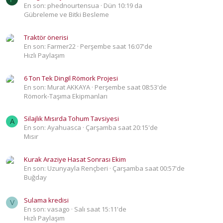
En son: phednourtensua
Dün 10:19 da
Gübreleme ve Bitki Besleme
Traktör önerisi
En son: Farmer22
Perşembe saat 16:07'de
Hızlı Paylaşım
6 Ton Tek Dingil Römork Projesi
En son: Murat AKKAYA
Perşembe saat 08:53'de
Römork-Taşıma Ekipmanları
Silajlık Mısırda Tohum Tavsiyesi
A
En son: Ayahuasca
Çarşamba saat 20:15'de
Mısır
Kurak Araziye Hasat Sonrası Ekim
En son: Uzunyayla Rençberi
Çarşamba saat 00:57'de
Buğday
Sulama kredisi
V
En son: vasago
Salı saat 15:11'de
Hızlı Paylaşım