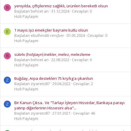
yeniyılda, çiftçilerimiz sağlıklı, ürünleri bereketli olsun
B
Başlatan behcet arı
31.12.2024
Cevaplar: 0
Hızlı Paylaşım
1 mayıs işci emekçiler bayramı kutlu olsun
E
Başlatan ebulhindili rençber
01.05.2024
Cevaplar: 0
Hızlı Paylaşım
sütırkı (holştayn) inekler, melez, melezleme
B
Başlatan behcet arı
22.08.2022
Cevaplar: 0
Hızlı Paylaşım
Buğday, Arpa destekleri 75 krş/kg'a çıkarılsın
Z
Başlatan ziyaretci87
29.04.2022
Cevaplar: 2
Hızlı Paylaşım
Bir Kanun Çıksa.. Ve "Tarlayı İşleyen Hissedar, Bankaya parayı
Z
yatırıp diğerlerinin Hissesini alsa"...
Başlatan ziyaretci87
27.01.2021
Cevaplar: 46
Hızlı Paylaşım