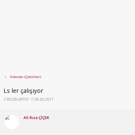
Videolar (Çekimler)
Ls ler çalışıyor
K
B
BOZKURT07
05.03.2017
o
a
n
ş
b
l
Ali Rıza ÇİÇEK
u
a
y
n
u
g