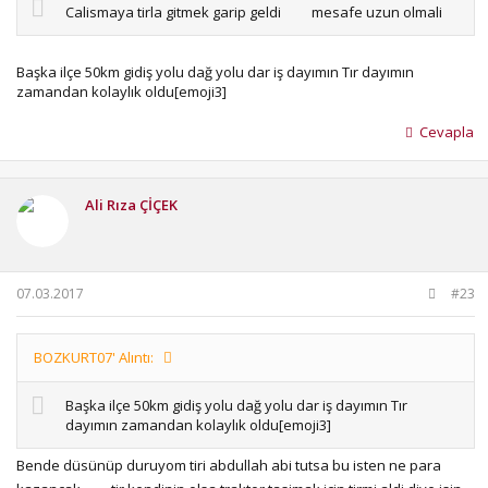
Calismaya tirla gitmek garip geldi
mesafe uzun olmali
Başka ilçe 50km gidiş yolu dağ yolu dar iş dayımın Tır dayımın
zamandan kolaylık oldu[emoji3]
Cevapla
Ali Rıza ÇİÇEK
07.03.2017
#23
BOZKURT07' Alıntı:
Başka ilçe 50km gidiş yolu dağ yolu dar iş dayımın Tır
dayımın zamandan kolaylık oldu[emoji3]
Bende düsünüp duruyom tiri abdullah abi tutsa bu isten ne para