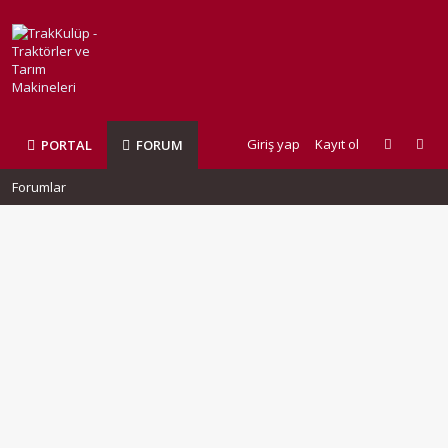
Giriş yap
Kayıt ol
PORTAL
FORUM
Forumlar