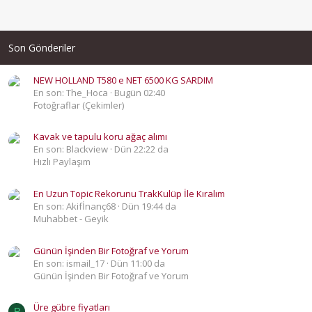
Son Gönderiler
NEW HOLLAND T580 e NET 6500 KG SARDIM
En son: The_Hoca
Bugün 02:40
Fotoğraflar (Çekimler)
Kavak ve tapulu koru ağaç alımı
En son: Blackview
Dün 22:22 da
Hızlı Paylaşım
En Uzun Topic Rekorunu TrakKulüp İle Kıralım
En son: Akifİnanç68
Dün 19:44 da
Muhabbet - Geyik
Günün İşinden Bir Fotoğraf ve Yorum
En son: ismail_17
Dün 11:00 da
Günün İşinden Bir Fotoğraf ve Yorum
Üre gübre fiyatları
P