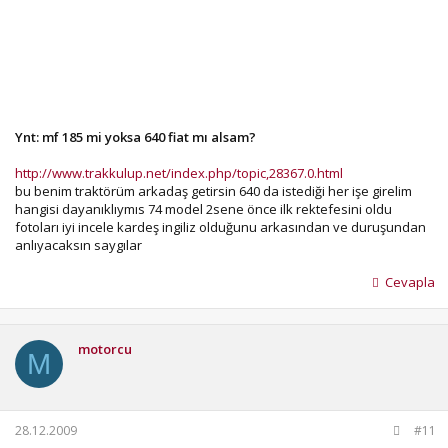
Ynt: mf 185 mi yoksa 640 fiat mı alsam?
http://www.trakkulup.net/index.php/topic,28367.0.html
bu benim traktörüm arkadaş getirsin 640 da istediği her işe girelim
hangisi dayanıklıymıs 74 model 2sene önce ilk rektefesini oldu
fotoları iyi incele kardeş ingiliz olduğunu arkasından ve duruşundan
anlıyacaksın saygılar
Cevapla
motorcu
M
28.12.2009
#11