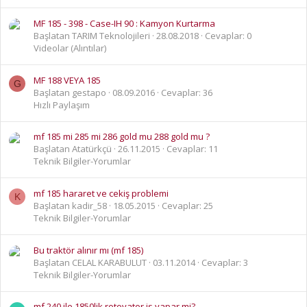
MF 185 - 398 - Case-IH 90 : Kamyon Kurtarma
Başlatan TARIM Teknolojileri
28.08.2018
Cevaplar: 0
Videolar (Alıntılar)
MF 188 VEYA 185
G
Başlatan gestapo
08.09.2016
Cevaplar: 36
Hızlı Paylaşım
mf 185 mi 285 mi 286 gold mu 288 gold mu ?
Başlatan Atatürkçü
26.11.2015
Cevaplar: 11
Teknik Bilgiler-Yorumlar
mf 185 hararet ve cekiş problemi
K
Başlatan kadir_58
18.05.2015
Cevaplar: 25
Teknik Bilgiler-Yorumlar
Bu traktör alınır mı (mf 185)
Başlatan CELAL KARABULUT
03.11.2014
Cevaplar: 3
Teknik Bilgiler-Yorumlar
mf 240 ile 1850lik rotovator is yapar mi?