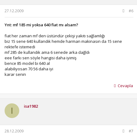
27.12.2009
#6
Ynt: mf 185 mi yoksa 640 fiat mı alsam?
fiat her zaman mf den üstündür çekişi yakıtı sağlamlığı
biz 15 sene 640 kullandık hemde harman makinasın da 15 sene
rektefe istemedi
mf 285 de kullandık ama 6 senede arka dağldı
eee farkı sen söyle hangisi daha iyimiş
bence 85 model bi 640 al
alabiliyosan 70 56 daha iyi
karar senin
Cevapla
isa1982
I
28.12.2009
#7