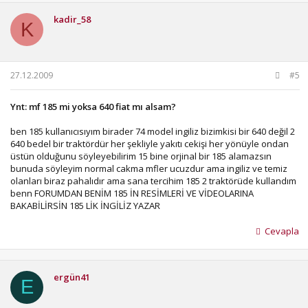
kadir_58
K
27.12.2009
#5
Ynt: mf 185 mi yoksa 640 fiat mı alsam?
ben 185 kullanıcısıyım birader 74 model ingiliz bizimkisi bir 640 değil 2
640 bedel bir traktördür her şekliyle yakıtı cekişi her yönüyle ondan
üstün olduğunu söyleyebilirim 15 bine orjinal bir 185 alamazsın
bunuda söyleyim normal cakma mfler ucuzdur ama ingiliz ve temiz
olanları biraz pahalıdır ama sana tercihim 185 2 traktörüde kullandım
benn FORUMDAN BENİM 185 İN RESİMLERİ VE VİDEOLARINA
BAKABİLİRSİN 185 LİK İNGİLİZ YAZAR
Cevapla
ergün41
E