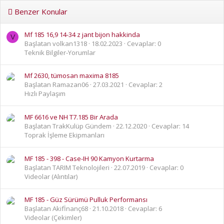
Benzer Konular
Mf 185 16,9 14-34 z jant bijon hakkinda
V
Başlatan volkan1318
18.02.2023
Cevaplar: 0
Teknik Bilgiler-Yorumlar
Mf 2630, tümosan maxima 8185
Başlatan Ramazan06
27.03.2021
Cevaplar: 2
Hızlı Paylaşım
MF 6616 ve NH T7.185 Bir Arada
Başlatan TrakKulüp Gündem
22.12.2020
Cevaplar: 14
Toprak İşleme Ekipmanları
MF 185 - 398 - Case-IH 90 Kamyon Kurtarma
Başlatan TARIM Teknolojileri
22.07.2019
Cevaplar: 0
Videolar (Alıntılar)
MF 185 - Güz Sürümü Pulluk Performansı
Başlatan Akifİnanç68
21.10.2018
Cevaplar: 6
Videolar (Çekimler)