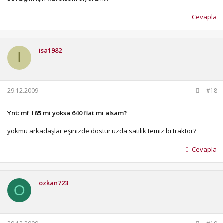
Cevapla
isa1982
I
29.12.2009
#18
Ynt: mf 185 mi yoksa 640 fiat mı alsam?
yokmu arkadaşlar eşinizde dostunuzda satılık temiz bi traktör?
Cevapla
ozkan723
O