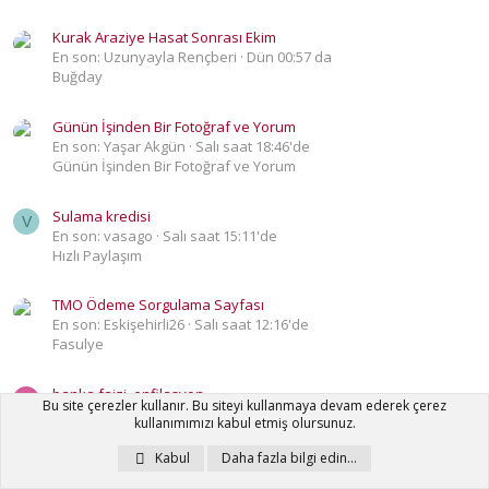
Kurak Araziye Hasat Sonrası Ekim
En son: Uzunyayla Rençberi
Dün 00:57 da
Buğday
Günün İşinden Bir Fotoğraf ve Yorum
En son: Yaşar Akgün
Salı saat 18:46'de
Günün İşinden Bir Fotoğraf ve Yorum
Sulama kredisi
V
En son: vasago
Salı saat 15:11'de
Hızlı Paylaşım
TMO Ödeme Sorgulama Sayfası
En son: Eskişehirli26
Salı saat 12:16'de
Fasulye
banka faizi, enfilasyon
B
Bu site çerezler kullanır. Bu siteyi kullanmaya devam ederek çerez
En son: behcet arı
Salı saat 10:19'de
kullanımımızı kabul etmiş olursunuz.
Hızlı Paylaşım
Kabul
Daha fazla bilgi edin…
Nohutta lokal küsküt otu çözümü nedir