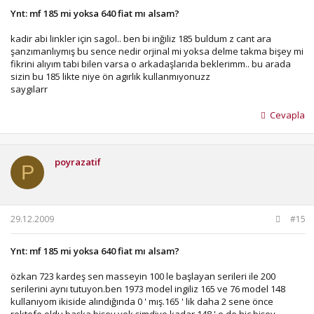
Ynt: mf 185 mi yoksa 640 fiat mı alsam?
kadir abi linkler için sagol.. ben bi inğiliz 185 buldum z cant ara
şanzımanlıymış bu sence nedir orjinal mi yoksa delme takma bişey mi
fikrini alıyım tabi bilen varsa o arkadaşlarıda beklerimm.. bu arada
sizin bu 185 likte niye ön agırlık kullanmıyonuzz
saygılarr
Cevapla
poyrazatif
P
29.12.2009
#15
Ynt: mf 185 mi yoksa 640 fiat mı alsam?
özkan 723 kardeş sen masseyin 100 le başlayan serileri ile 200
serilerini aynı tutuyon.ben 1973 model ingiliz 165 ve 76 model 148
kullanıyom ikiside alındığında 0 ' mış.165 ' lik daha 2 sene önce
rektefe oldu başka bişey yok şimdiye kadar.148 ' e de hiç bişey