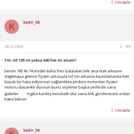
Cevapla
kadir_58
K
28.12.2009
#9
Ynt: mf 185 mi yoksa 640 fiat mı alsam?
benim 185 lik 74 model daha fren balataları bile ana malı arkasını
dağıtmaya gelince fiyatın arkasıyla mf nin arkasını kıyaslamanda bile
büyük bir hata ediyorsun sağlamlıkta perkins motordan fiyatın
motoru dayanıklı diyosun bunu söyleme başka yerlerde sana
gülerler
ingilizi kardeş bessbelli olur sana link gönderecem ordan
baka bilirsin
Cevapla
kadir_58