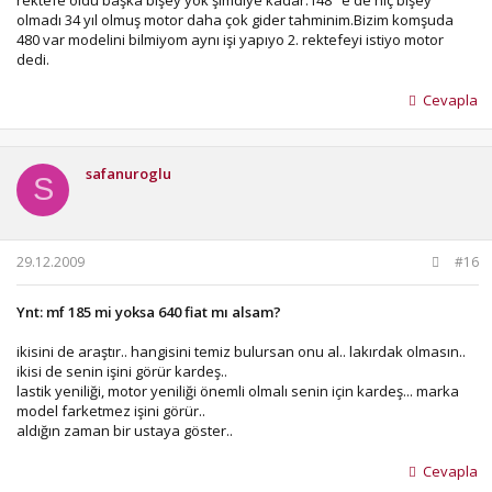
olmadı 34 yıl olmuş motor daha çok gider tahminim.Bizim komşuda
480 var modelini bilmiyom aynı işi yapıyo 2. rektefeyi istiyo motor
dedi.
Cevapla
safanuroglu
S
29.12.2009
#16
Ynt: mf 185 mi yoksa 640 fiat mı alsam?
ikisini de araştır.. hangisini temiz bulursan onu al.. lakırdak olmasın..
ikisi de senin işini görür kardeş..
lastik yeniliği, motor yeniliği önemli olmalı senin için kardeş... marka
model farketmez işini görür..
aldığın zaman bir ustaya göster..
Cevapla