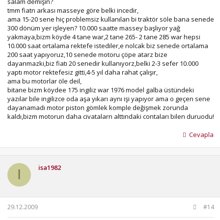
salam demişin?
tmm fiatn arkası masseye göre belki incedir,
ama 15-20 sene hiç problemsiz kullanılan bi traktör söle bana senede
300 dönüm yer işleyen? 10.000 saatte massey başlıyor yağ
yakmaya,bizm köyde 4 tane war,2 tane 265- 2 tane 285 war hepsi
10.000 saat ortalama rektefe istediler,e nolcak biz senede ortalama
200 saat yapıyoruz,10 senede motoru çöpe atarz bize
dayanmazki,biz fiatı 20 senedir kullanıyorz,belki 2-3 sefer 10.000
yaptı motor rektefesiz gitti,4-5 yıl daha rahat çalışır,
ama bu motorlar öle deil,
bitane bizm köydee 175 ingiliz war 1976 model galba üstündeki
yazılar bile ingilizce oda aşa yıkarı aynı işi yapıyor ama o geçen sene
dayanamadı motor piston gömlek komple değişmek zorunda
kaldı,bizm motorun daha civatalarn alttındaki contaları bilen duruodu!
Cevapla
isa1982
I
29.12.2009
#14