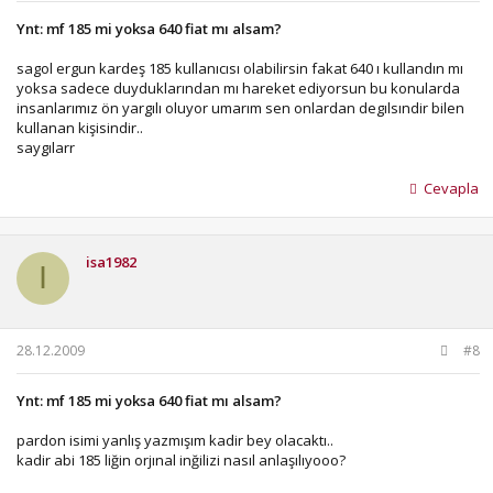
Ynt: mf 185 mi yoksa 640 fiat mı alsam?
sagol ergun kardeş 185 kullanıcısı olabilirsin fakat 640 ı kullandın mı
yoksa sadece duyduklarından mı hareket ediyorsun bu konularda
insanlarımız ön yargılı oluyor umarım sen onlardan degılsındir bilen
kullanan kişisindir..
saygılarr
Cevapla
isa1982
I
28.12.2009
#8
Ynt: mf 185 mi yoksa 640 fiat mı alsam?
pardon isimi yanlış yazmışım kadir bey olacaktı..
kadir abi 185 liğin orjınal inğilizi nasıl anlaşılıyooo?