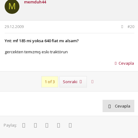
memduh44
M
29.12.2009
#20
Ynt: mf 185 mi yoksa 640 fiat mı alsam?
gercekten temızmış eskı traktörun
Cevapla
Son
1 of 3
Sonraki
Cevapla
Facebook
Twitter
Pinterest
WhatsApp
E-posta
Paylaş: