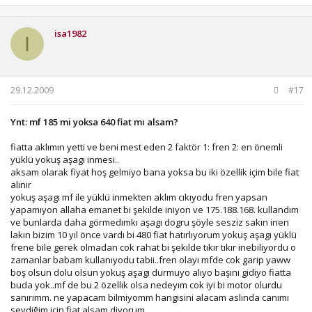
isa1982
I
29.12.2009
#17
Ynt: mf 185 mi yoksa 640 fiat mı alsam?
fiatta aklımın yetti ve beni mest eden 2 faktör 1: fren 2: en önemli
yüklü yokuş aşagı inmesi..
aksam olarak fiyat hoş gelmiyo bana yoksa bu iki özellik içim bile fiat
alınır
yokuş aşagı mf ile yüklü inmekten aklım cıkıyodu fren yapsan
yapamıyon allaha emanet bi şekılde iniyon ve 175.188.168. kullandım
ve bunlarda daha görmedımkı aşagı dogru şöyle sesziz sakın inen
lakın bizim 10 yıl önce vardı bi 480 fiat hatırlıyorum yokuş aşagı yüklü
frene bile gerek olmadan cok rahat bi şekılde tıkır tıkır inebiliyordu o
zamanlar babam kullanıyodu tabii..fren olayı mfde cok garip yaww
boş olsun dolu olsun yokuş aşagı durmuyo alıyo başını gidiyo fiatta
buda yok..mf de bu 2 özellık olsa nedeyım cok iyi bi motor olurdu
sanırımm. ne yapacam bilmiyomm hangisini alacam aslında canımı
sevdiğim için fiat alsam diyorum...