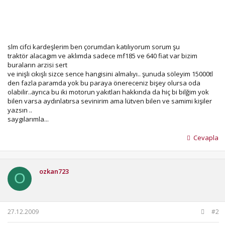
slm cifci kardeşlerim ben çorumdan katılıyorum sorum şu
traktör alacagım ve aklımda sadece mf185 ve 640 fiat var bizim
buraların arzisi sert
ve inişli cıkışlı sizce sence hangisini almalıyı.. şunuda söleyim 15000tl
den fazla paramda yok bu paraya önereceniz bişey olursa oda
olabilir..ayrıca bu iki motorun yakıtları hakkında da hiç bi bilğim yok
bilen varsa aydınlatırsa sevinirim ama lütven bilen ve samimi kişiler
yazsın ..
saygılarımla...
Cevapla
ozkan723
O
27.12.2009
#2