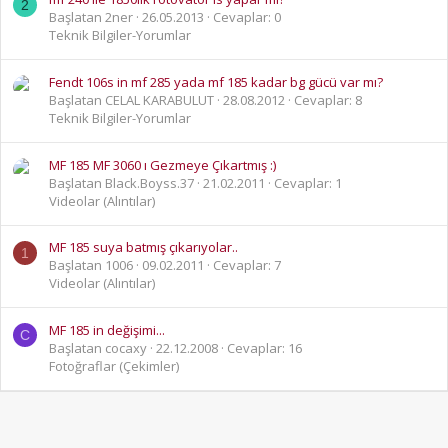
2
Başlatan 2ner
26.05.2013
Cevaplar: 0
Teknik Bilgiler-Yorumlar
Fendt 106s in mf 285 yada mf 185 kadar bg gücü var mı?
Başlatan CELAL KARABULUT
28.08.2012
Cevaplar: 8
Teknik Bilgiler-Yorumlar
MF 185 MF 3060 ı Gezmeye Çıkartmış :)
Başlatan Black.Boyss.37
21.02.2011
Cevaplar: 1
Videolar (Alıntılar)
MF 185 suya batmış çıkarıyolar..
1
Başlatan 1006
09.02.2011
Cevaplar: 7
Videolar (Alıntılar)
MF 185 in değişimi...
C
Başlatan cocaxy
22.12.2008
Cevaplar: 16
Fotoğraflar (Çekimler)