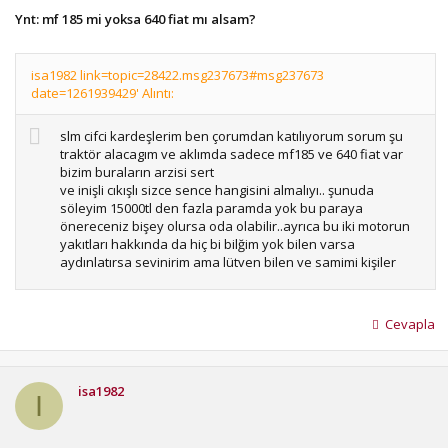
Ynt: mf 185 mi yoksa 640 fiat mı alsam?
isa1982 link=topic=28422.msg237673#msg237673
date=1261939429' Alıntı:
slm cifci kardeşlerim ben çorumdan katılıyorum sorum şu
traktör alacagım ve aklımda sadece mf185 ve 640 fiat var
bizim buraların arzisi sert
ve inişli cıkışlı sizce sence hangisini almalıyı.. şunuda
söleyim 15000tl den fazla paramda yok bu paraya
önereceniz bişey olursa oda olabilir..ayrıca bu iki motorun
yakıtları hakkında da hiç bi bilğim yok bilen varsa
aydınlatırsa sevinirim ama lütven bilen ve samimi kişiler
yazsın ..
saygılarımla...
185 i pek bilmem ama 640 ı çok iyi bilirm,
Cevapla
1. 185 ten az yakar
2. komprosörü 185 ten iidir
3.kışın tek marjla çalıştırabilrsn
isa1982
I
e haliyle arada hp farkı war,
185,
185 in frenleri 640 a göre dayanıklıdr,