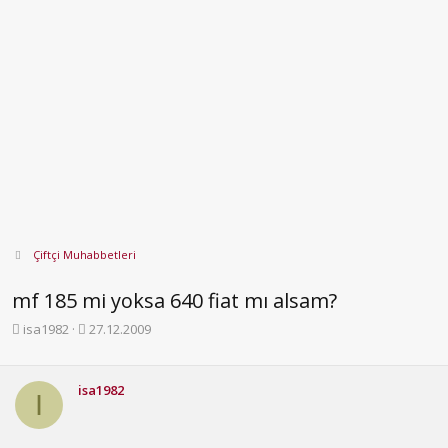
Çiftçi Muhabbetleri
mf 185 mi yoksa 640 fiat mı alsam?
K
B
isa1982
27.12.2009
o
a
n
ş
b
l
isa1982
I
u
a
y
n
u
g