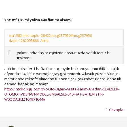
Ynt: mf 185 mi yoksa 640 fiat mı alsam?
isa1982 link=topic=28422.msg237950#msg237950
date=1262093866' Alıntı:
yokmu arkadaşlar eşinizde dostunuzda satılık temiz bi
traktör?
ahh bee birader 1 hafta önce açsaydn bu konuyu bnm 640 ı sattıldı
afyonda ! 14.200 e wermişler,taş gibi motordu 4 lastik yüzde 80 idi,o
motor daha rektefe olmadan 6-7 sene çok çok rahat giderdi daha tık
demedi kapak açılmamıştı!
http://intoko.kijiji.com.tr/c-Oto-Diger-Vasita-Tarim-Araclari-CEViZLER-
OTOMOTiVDEN-81-MODEL-EMSALSiZ-640-FiAT-SATILMIsTIR-
W0QQAdIdZ164971644#
Cevapla