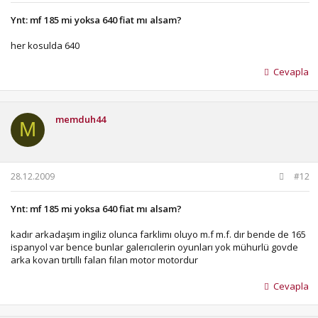
Ynt: mf 185 mi yoksa 640 fiat mı alsam?
her kosulda 640
Cevapla
memduh44
M
28.12.2009
#12
Ynt: mf 185 mi yoksa 640 fiat mı alsam?
kadır arkadaşım ingiliz olunca farklimı oluyo m.f m.f. dır bende de 165
ispanyol var bence bunlar galerıcılerin oyunları yok mühurlü govde
arka kovan tırtıllı falan fılan motor motordur
Cevapla