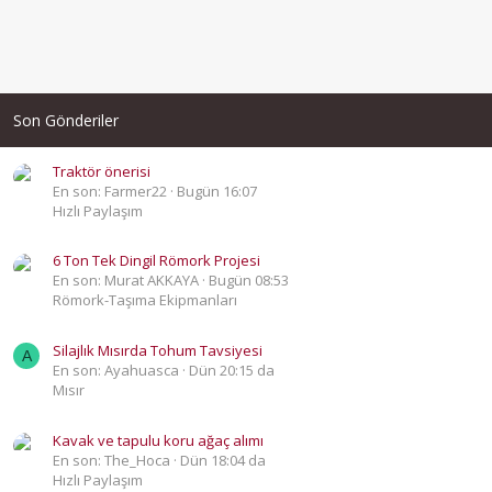
Son Gönderiler
Traktör önerisi
En son: Farmer22
Bugün 16:07
Hızlı Paylaşım
6 Ton Tek Dingil Römork Projesi
En son: Murat AKKAYA
Bugün 08:53
Römork-Taşıma Ekipmanları
Silajlık Mısırda Tohum Tavsiyesi
A
En son: Ayahuasca
Dün 20:15 da
Mısır
Kavak ve tapulu koru ağaç alımı
En son: The_Hoca
Dün 18:04 da
Hızlı Paylaşım