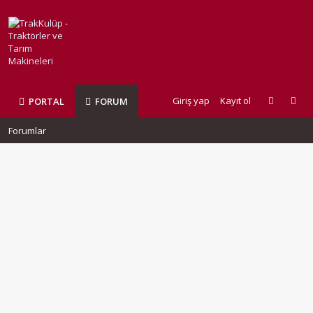
Giriş yap
Kayıt ol
PORTAL
FORUM
Forumlar