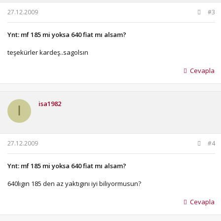
mf nin arkası fiatlara göre daha dayanıkldr ama fiatnda
27.12.2009
#3
motoru uzun ömürlüdür!
bnm bildiğim bunlar!
Ynt: mf 185 mi yoksa 640 fiat mı alsam?
teşekürler kardeş..sagolsın
Cevapla
isa1982
I
27.12.2009
#4
Ynt: mf 185 mi yoksa 640 fiat mı alsam?
640lıgın 185 den az yaktıgını iyi biliyormusun?
Cevapla