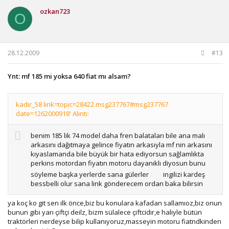
ozkan723
O
28.12.2009
#13
Ynt: mf 185 mi yoksa 640 fiat mı alsam?
kadir_58 link=topic=28422.msg237767#msg237767
date=1262000918' Alıntı:
benim 185 lik 74 model daha fren balataları bile ana malı
arkasını dağıtmaya gelince fiyatın arkasıyla mf nin arkasını
kıyaslamanda bile büyük bir hata ediyorsun sağlamlıkta
perkins motordan fiyatın motoru dayanıklı diyosun bunu
söyleme başka yerlerde sana gülerler
ingilizi kardeş
bessbelli olur sana link gönderecem ordan baka bilirsin
ya koç ko git sen ilk önce,biz bu konulara kafadan sallamıoz,biz onun
bunun gibi yarı çiftçi deilz, bizm sülalece çiftcidir,e haliyle bütün
traktörleri nerdeyse bilip kullanıyoruz,masseyin motoru fiatndkinden