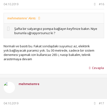
04.10.2019
#16
mehmetemre' Alıntı:
Şafta bir salyangoz pompa bağlayın keyfinize bakın. Niye
bununla uğraşıyorsunuz ki ?
Normali ve basiti bu. Fakat sondajdaki suyumuz az, elektirik
yok.bağlayacak paramiz yok. Su 30 metrede, sadece bir sistem
denemesi yapmak icin kullanicaz 265 i, nasip bakalim, teknik
arastirmaya devam
Cevapla
mehmetemre
04.10.2019
#17