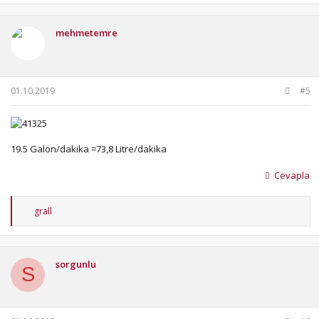
mehmetemre
01.10.2019
#5
19.5 Galon/dakika =73,8 Litre/dakika
Cevapla
T
grall
e
p
k
i
sorgunlu
l
S
e
r
: