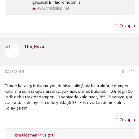
çalışacak Bir hidromotor ile...
www.trakkulup.net
Cevapla
The_Hoca
02.10.2019
#11
Elimde katalog bulunmuyor, debisini bildiğiniz bir traktörle damper
kaldırma süresi kıyaslarsanız, yaklaşık olarak bulunabilir.Örneğin 50
lt/dk debili traktör damperi 10 saniyede kaldırıyor, 265 15 saniye gibi
zamanda kaldırıyorsa debi yaklaşık 33 lt/dk civarları demek olur.
Kolay gelsin.
Cevapla
T
ismailozmen74
ve
grall