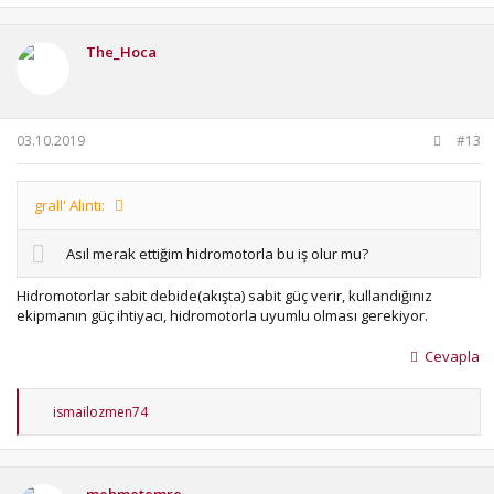
The_Hoca
03.10.2019
#13
grall' Alıntı:
Asıl merak ettiğim hidromotorla bu iş olur mu?
Hidromotorlar sabit debide(akışta) sabit güç verir, kullandığınız
ekipmanın güç ihtiyacı, hidromotorla uyumlu olması gerekiyor.
Cevapla
T
ismailozmen74
e
p
k
i
mehmetemre