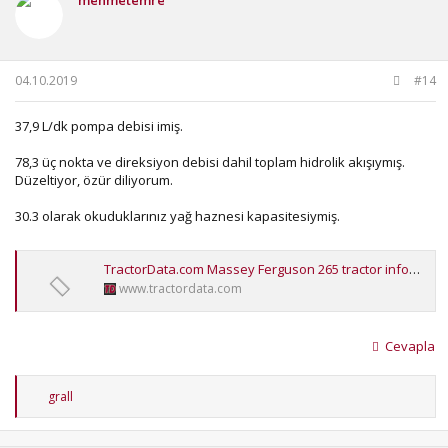
l
e
r
:
04.10.2019
#14
37,9 L/dk pompa debisi imiş.
78,3 üç nokta ve direksiyon debisi dahil toplam hidrolik akışıymış.
Düzeltiyor, özür diliyorum.
30.3 olarak okuduklarınız yağ haznesi kapasitesiymiş.
TractorData.com Massey Ferguson 265 tractor information
www.tractordata.com
Cevapla
T
grall
e
p
k