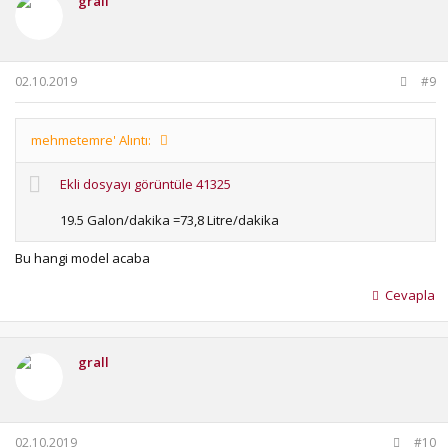
grall
02.10.2019
#9
mehmetemre' Alıntı:
Ekli dosyayı görüntüle 41325
19.5 Galon/dakika =73,8 Litre/dakika
Bu hangi model acaba
Cevapla
grall
02.10.2019
#10