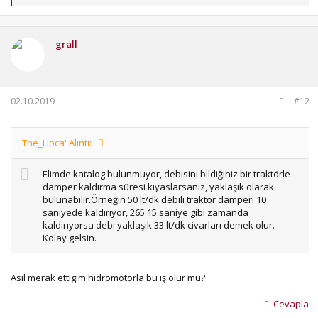
e
p
k
i
grall
l
e
r
:
02.10.2019
#12
The_Hoca' Alıntı:
Elimde katalog bulunmuyor, debisini bildiğiniz bir traktörle
damper kaldırma süresi kıyaslarsanız, yaklaşık olarak
bulunabilir.Örneğin 50 lt/dk debili traktör damperi 10
saniyede kaldırıyor, 265 15 saniye gibi zamanda
kaldırıyorsa debi yaklaşık 33 lt/dk civarları demek olur.
Kolay gelsin.
Asıl merak ettigim hidromotorla bu iş olur mu?
Cevapla