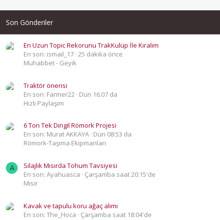
Son Gönderiler
En Uzun Topic Rekorunu TrakKulüp İle Kıralım
En son: ismail_17
25 dakika önce
Muhabbet - Geyik
Traktör önerisi
En son: Farmer22
Dün 16:07 da
Hızlı Paylaşım
6 Ton Tek Dingil Römork Projesi
En son: Murat AKKAYA
Dün 08:53 da
Römork-Taşıma Ekipmanları
Silajlık Mısırda Tohum Tavsiyesi
A
En son: Ayahuasca
Çarşamba saat 20:15'de
Mısır
Kavak ve tapulu koru ağaç alımı
En son: The_Hoca
Çarşamba saat 18:04'de