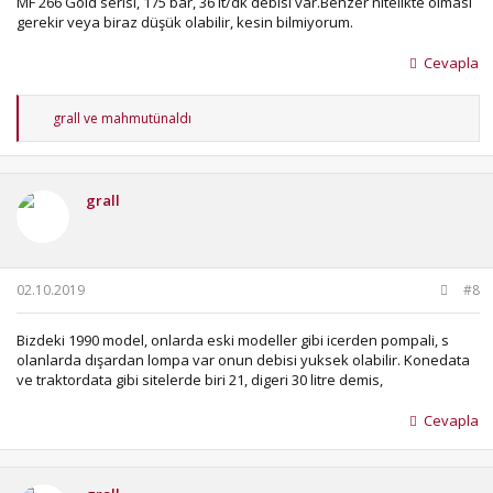
MF 266 Gold serisi, 175 bar, 36 lt/dk debisi var.Benzer nitelikte olması
gerekir veya biraz düşük olabilir, kesin bilmiyorum.
Cevapla
T
grall
ve
mahmutünaldı
e
p
k
i
grall
l
e
r
:
02.10.2019
#8
Bizdeki 1990 model, onlarda eski modeller gibi icerden pompali, s
olanlarda dışardan lompa var onun debisi yuksek olabilir. Konedata
ve traktordata gibi sitelerde biri 21, digeri 30 litre demis,
Cevapla