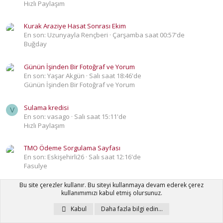
Hızlı Paylaşım
Kurak Araziye Hasat Sonrası Ekim
En son: Uzunyayla Rençberi
Çarşamba saat 00:57'de
Buğday
Günün İşinden Bir Fotoğraf ve Yorum
En son: Yaşar Akgün
Salı saat 18:46'de
Günün İşinden Bir Fotoğraf ve Yorum
Sulama kredisi
V
En son: vasago
Salı saat 15:11'de
Hızlı Paylaşım
TMO Ödeme Sorgulama Sayfası
En son: Eskişehirli26
Salı saat 12:16'de
Fasulye
Bu site çerezler kullanır. Bu siteyi kullanmaya devam ederek çerez
banka faizi, enfilasyon
B
kullanımımızı kabul etmiş olursunuz.
En son: behcet arı
Salı saat 10:19'de
Hızlı Paylaşım
Kabul
Daha fazla bilgi edin…