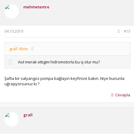
i
mehmetemre
l
e
r
:
04.10.2019
#15
grall' Alıntı:
Asıl merak ettigim hidromotorla bu iş olur mu?
Şafta bir salyangoz pompa bağlayın keyfinize bakın. Niye bununla
uğraşıyorsunuz ki ?
Cevapla
grall