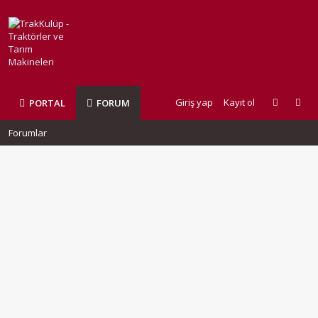
Giriş yap
Kayıt ol
PORTAL
FORUM
Forumlar