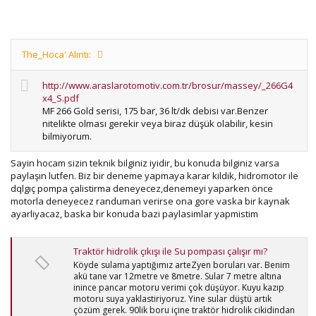
The_Hoca' Alıntı:
http://www.araslarotomotiv.com.tr/brosur/massey/_266G4
x4_S.pdf
MF 266 Gold serisi, 175 bar, 36 lt/dk debisi var.Benzer
nitelikte olması gerekir veya biraz düşük olabilir, kesin
bilmiyorum.
Sayin hocam sizin teknik bilginiz iyidir, bu konuda bilginiz varsa
paylaşın lutfen. Biz bir deneme yapmaya karar kildik, hidromotor ile
dqlgıç pompa çalistirma deneyecez,denemeyi yaparken önce
motorla deneyecez randuman verirse ona gore vaska bir kaynak
ayarliyacaz, baska bir konuda bazi paylasimlar yapmistim
Traktör hidrolik çıkışı ile Su pompası çalışır mı?
Köyde sulama yaptığımız arteZyen boruları var. Benim
akü tane var 12metre ve 8metre. Sular 7 metre altına
inince pancar motoru verimi çok düşüyor. Kuyu kazıp
motoru suya yaklastiriyoruz. Yine sular düştü artık
çözüm gerek. 90lik boru içine traktör hidrolik cikidindan