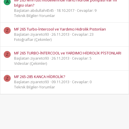
MF 265 lerin üst modellerinde harici hidrolik pompası var mı
A
bilgisi olan?
Başlatan abdullah4545
18.10.2017
Cevaplar: 9
Teknik Bilgiler-Yorumlar
MF 265 Turbo-İntercool ve Yardımcı Hidrolik Pistonları
Z
Başlatan ziyaretci93
26.11.2013
Cevaplar: 23
Fotoğraflar (Çekimler)
MF 265 TURBO-İNTERCOOL ve YARDIMCI HİDROLİK PİSTONLARI
Z
Başlatan ziyaretci93
26.11.2013
Cevaplar: 5
Videolar (Çekimler)
MF 265-285 KANCA HİDROLİK?
Z
Başlatan ziyaretci93
09.11.2013
Cevaplar: 0
Teknik Bilgiler-Yorumlar