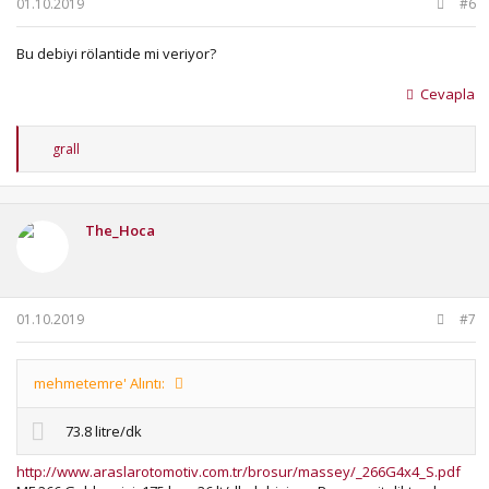
01.10.2019
#6
Bu debiyi rölantide mi veriyor?
Cevapla
T
grall
e
p
k
i
The_Hoca
l
e
r
:
01.10.2019
#7
mehmetemre' Alıntı:
73.8 litre/dk
http://www.araslarotomotiv.com.tr/brosur/massey/_266G4x4_S.pdf