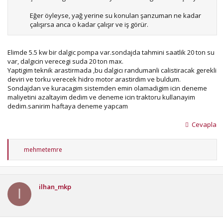
Eğer öyleyse, yağ yerine su konulan şanzuman ne kadar
çalışırsa anca o kadar çalışır ve iş görür.
Elimde 5.5 kw bir dalgic pompa var.sondajda tahmini saatlik 20 ton su
var, dalgıcin verecegi suda 20 ton max.
Yaptigim teknik arastirmada ,bu dalgicı randumanli calistiracak gerekli
deviri ve torku verecek hidro motor arastirdim ve buldum.
Sondajdan ve kuracagim sistemden emin olamadigim icin deneme
maliyetini azaltayim dedim ve deneme icin traktoru kullanayim
dedim.sanirim haftaya deneme yapcam
Cevapla
T
mehmetemre
e
p
k
i
ilhan_mkp
l
I
e
r
: