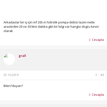
Arkadaslar bir iş için mf 265 in hidrolik pompa debisi lazim nette
arastirdim 20 ve 30 litre dakika gibi bir bilgi var hangisi dogru kesin
olarak
Cevapla
grall
01.10.2019
#2
Bilen?duyan?
Cevapla