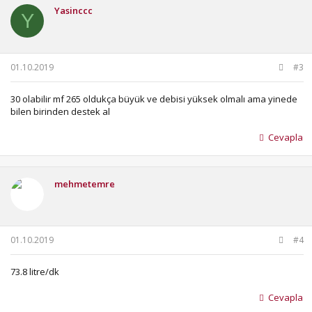
Yasinccc
Y
01.10.2019
#3
30 olabilir mf 265 oldukça büyük ve debisi yüksek olmalı ama yinede
bilen birinden destek al
Cevapla
mehmetemre
01.10.2019
#4
73.8 litre/dk
Cevapla