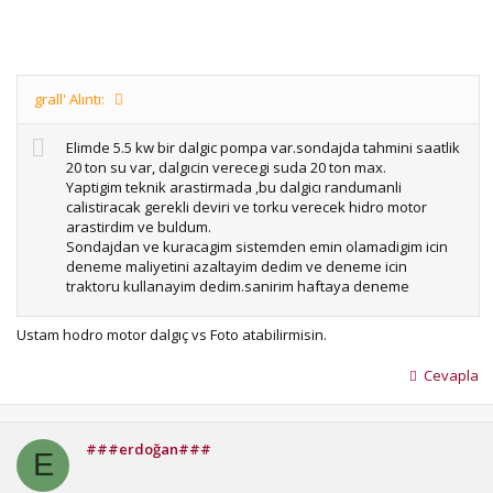
grall' Alıntı:
Elimde 5.5 kw bir dalgic pompa var.sondajda tahmini saatlik
20 ton su var, dalgıcin verecegi suda 20 ton max.
Yaptigim teknik arastirmada ,bu dalgicı randumanli
calistiracak gerekli deviri ve torku verecek hidro motor
arastirdim ve buldum.
Sondajdan ve kuracagim sistemden emin olamadigim icin
deneme maliyetini azaltayim dedim ve deneme icin
traktoru kullanayim dedim.sanirim haftaya deneme
yapcam
Ustam hodro motor dalgıç vs Foto atabilirmisin.
Cevapla
###erdoğan###
E