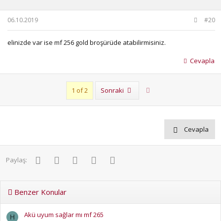
06.10.2019
#20
elinizde var ise mf 256 gold broşürüde atabilirmisiniz.
Cevapla
Son
1 of 2
Sonraki
Cevapla
Facebook
Twitter
Pinterest
WhatsApp
E-posta
Paylaş:
Benzer Konular
Akü uyum sağlar mı mf 265
H