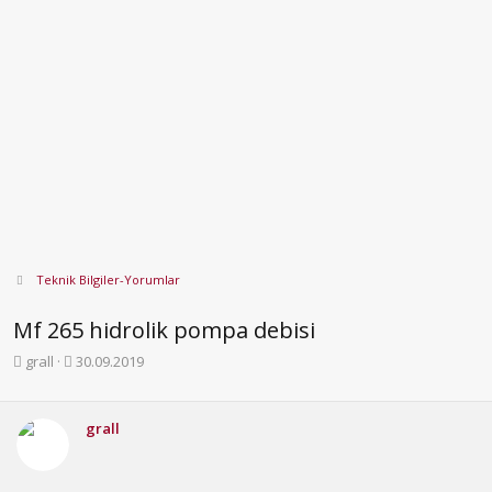
Teknik Bilgiler-Yorumlar
Mf 265 hidrolik pompa debisi
K
B
grall
30.09.2019
o
a
n
ş
b
l
grall
u
a
y
n
u
g