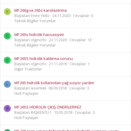
MF 266g ve 265s karsilastirma
E
Başlatan Emre Yıldız
24.11.2020
Cevaplar: 0
Teknik Bilgiler-Yorumlar
MF 265s hidrolik hassasiyeti
C
Başlatan cilgincifci
23.11.2020
Cevaplar: 13
Teknik Bilgiler-Yorumlar
MF 265S hidrolik kaldırma sorunu
C
Başlatan cilgincifci
21.11.2019
Cevaplar: 1
Diğer Traktörler
Mf 265 hidrolik kollarindan yağ sızıyor yardim
L
Başlatan levent44
06.09.2018
Cevaplar: 3
Hızlı Paylaşım
MF 265S HİDROLİK ÇIKIŞ ÖNERİLERİNİZ
B
Başlatan BAŞKENTLİ1
10.05.2018
Cevaplar: 3
Hızlı Paylaşım