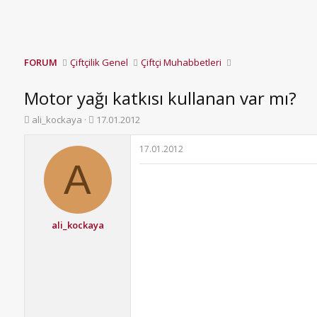
FORUM
Çiftçilik Genel
Çiftçi Muhabbetleri
Motor yağı katkısı kullanan var mı?
K
B
ali_kockaya
17.01.2012
o
a
n
ş
17.01.2012
b
l
A
u
a
y
n
u
g
b
ı
a
ç
ali_kockaya
ş
t
l
a
a
r
t
i
a
h
n
i