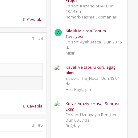
Projesi
En son: Kazandibi14
Dün
23:14 da
Römork-Taşıma Ekipmanları
Cevapla
Silajlık Mısırda Tohum
A
Tavsiyesi
#4
En son: Ayahuasca
Dün 20:15
da
Mısır
Kavak ve tapulu koru ağaç
alımı
En son: The_Hoca
Dün 18:04
da
Hızlı Paylaşım
Kurak Araziye Hasat Sonrası
Cevapla
Ekim
En son: Uzunyayla Rençberi
Dün 00:57 da
#5
Buğday