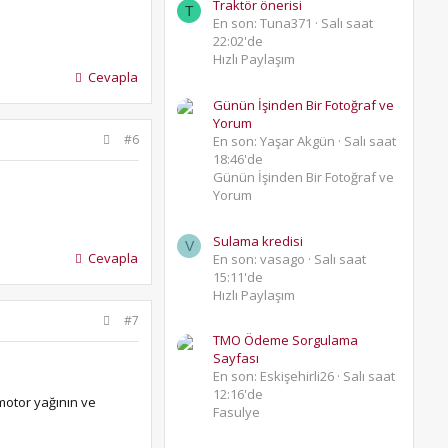
Traktör önerisi
T
En son: Tuna371
Salı saat
22:02'de
Hızlı Paylaşım
Cevapla
Günün İşinden Bir Fotoğraf ve
Yorum
#6
En son: Yaşar Akgün
Salı saat
18:46'de
Günün İşinden Bir Fotoğraf ve
Yorum
Sulama kredisi
V
Cevapla
En son: vasago
Salı saat
15:11'de
Hızlı Paylaşım
#7
TMO Ödeme Sorgulama
Sayfası
En son: Eskişehirli26
Salı saat
12:16'de
 motor yağının ve
Fasulye