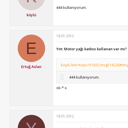
444 kullanıyorum.
köylü
18.01.2012
E
Ynt: Motor yağı katkısı kullanan var mı?
köylü link=topic=51032.msg514226#msg
Ertuğ Aslan
444 kullanıyorum.
ok-*-s
18.01.2012