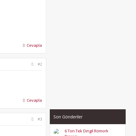
Cevapla
#2
Cevapla
Son Gönderiler
#3
6 Ton Tek Dingil Römork