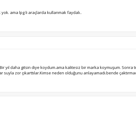
k yok. ama lpg li araçlarda kullanmak faydalı..
i.Bir yıl daha gitsin diye koydum.ama kalitesiz bir marka koymuşum. Sonra t
ynar suyla zor çıkarttılar.Kimse neden olduğunu anlayamadı.bende çaktırma