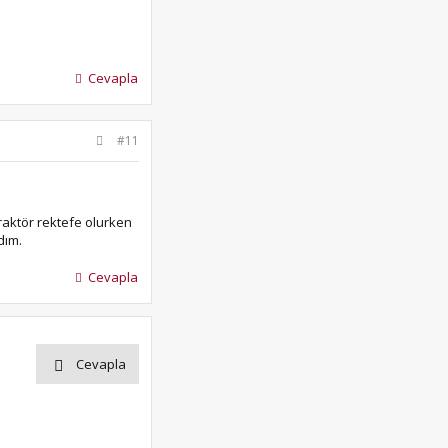
Cevapla
#11
raktör rektefe olurken
dım.
Cevapla
Cevapla