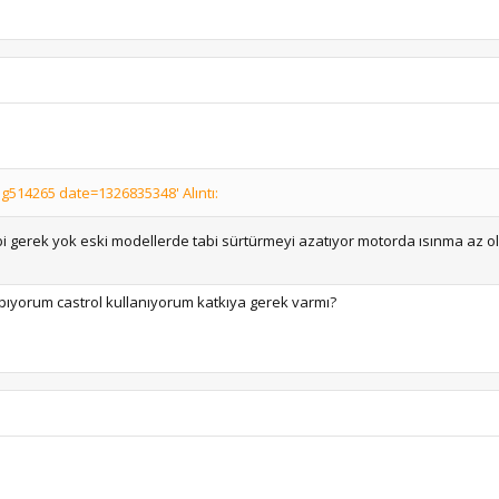
514265 date=1326835348' Alıntı:
ibi gerek yok eski modellerde tabi sürtürmeyi azatıyor motorda ısınma az ol
apıyorum castrol kullanıyorum katkıya gerek varmı?