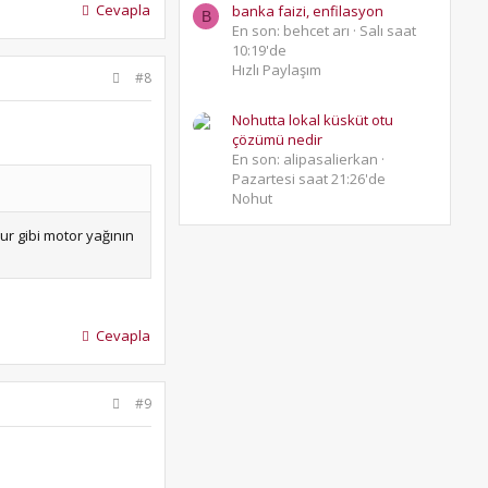
Cevapla
banka faizi, enfilasyon
B
En son: behcet arı
Salı saat
10:19'de
Hızlı Paylaşım
#8
Nohutta lokal küsküt otu
çözümü nedir
En son: alipasalierkan
Pazartesi saat 21:26'de
Nohut
ur gibi motor yağının
Cevapla
#9