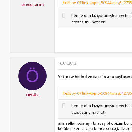
hellboy-07 link=topic=50944.msg512735
özece tarım
bende ona kızıyorumişte.new holla
atasözünü hatırlattı
16.01.2012
Ö
Ynt: new hollnd ve case'in ana sayfasın
hellboy-07 link=topic=50944.msg512735
_ÖzGüR_
bende ona kızıyorumişte.new holla
atasözünü hatırlattı
allah allah oda ayrı bi acayiplik bizim bur
kötülemeleri saçma bence sonuçta ikiside 