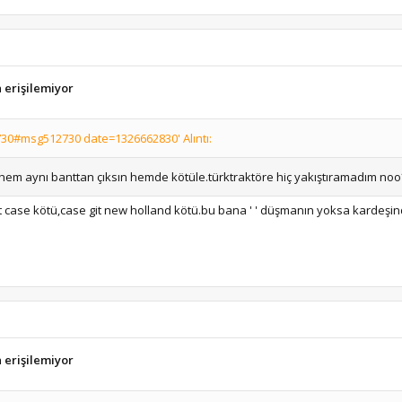
a erişilemiyor
30#msg512730 date=1326662830' Alıntı:
r.hem aynı banttan çıksın hemde kötüle.türktraktöre hiç yakıştıramadım noo
 case kötü,case git new holland kötü.bu bana ' ' düşmanın yoksa kardeşin
a erişilemiyor