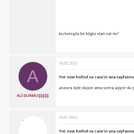
bu konuyla bir bilgisi olan var mı?
16.01.2012
A
Ynt: new hollnd ve case'in ana sayfasın
arasıra öyle oluyor ama sonra açıyor du şu
ALİ DURMUŞŞŞŞŞ
16.01.2012
Ynt: new hollnd ve case'in ana sayfasın