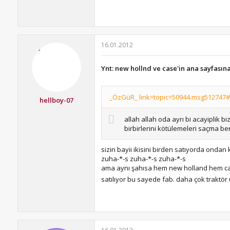
16.01.2012
Ynt: new hollnd ve case'in ana sayfasın
_ÖzGüR_ link=topic=50944.msg512747#m
hellboy-07
allah allah oda ayrı bi acayiplik b
birbirlerini kötülemeleri saçma be
sizin bayii ikisini birden satıyorda ondan
zuha-*-s zuha-*-s zuha-*-s
ama aynı şahısa hem new holland hem case 
satılıyor bu sayede fab. daha çok traktör