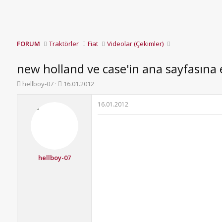
FORUM
Traktörler
Fiat
Videolar (Çekimler)
new holland ve case'in ana sayfasına 
K
B
hellboy-07
16.01.2012
o
a
n
ş
16.01.2012
b
l
u
a
y
n
u
g
b
ı
a
ç
hellboy-07
ş
t
l
a
a
r
t
i
a
h
n
i