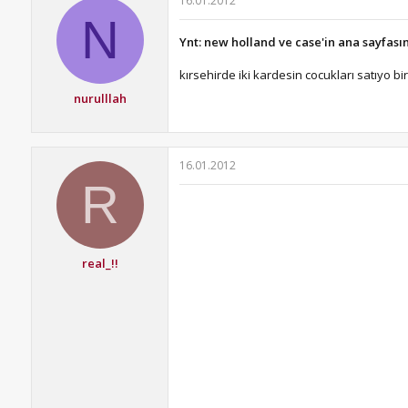
16.01.2012
N
Ynt: new holland ve case'in ana sayfası
kırsehirde iki kardesin cocukları satıyo b
nurulllah
16.01.2012
R
real_!!