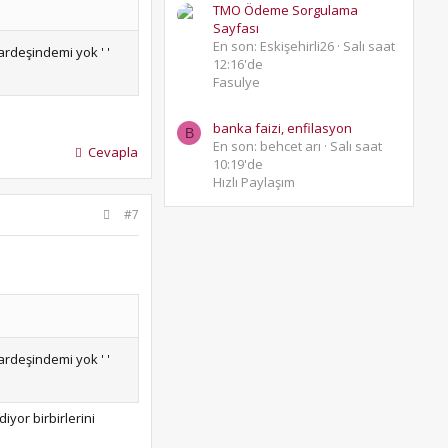
TMO Ödeme Sorgulama
Sayfası
En son: Eskişehirli26
Salı saat
rdeşindemi yok ' '
12:16'de
Fasulye
banka faizi, enfilasyon
B
En son: behcet arı
Salı saat
Cevapla
10:19'de
Hızlı Paylaşım
#7
rdeşindemi yok ' '
iyor birbirlerini