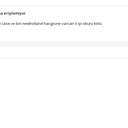
na erişilemiyor
iri case ve biri newholland hangısıne varsan o iyi oburu kötü