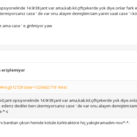
 opsiyonelinde 14.9r38 jant var ama,kab.kil.çiftçekerde yok diye.onlar fark
 ütermiyorsanız case ' de var onu alayım demiştiim.tam yarım saat case ' i k
r.ama case ' e girilmiyor yaw
a erişilemiyor
#msg512728 date=1326662719' Alıntı:
5d jant opsiyonelinde 14.9r38 jant var ama,kab.kil.çiftçekerde yok diye.onl
sk. ederiz dediler.ben ütermiyorsanız case ' de var onu alayım demiştiim.tam
a-*-s
ynı banttan çıksın hemde kötüle.türktraktöre hiç yakıştıramadım noo*-*-