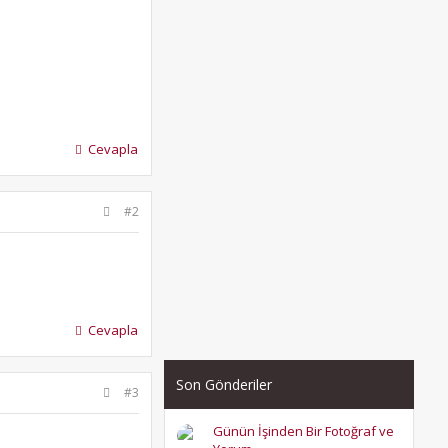
Cevapla
#2
Cevapla
Son Gönderiler
#3
Günün İşinden Bir Fotoğraf ve