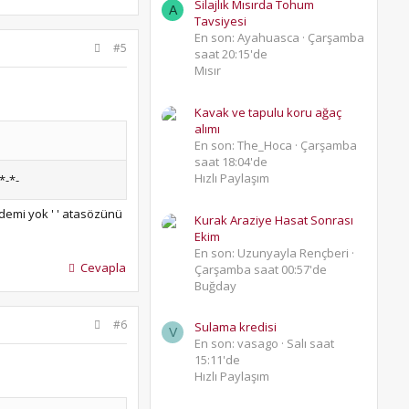
Silajlık Mısırda Tohum
A
Tavsiyesi
En son: Ayahuasca
Çarşamba
#5
saat 20:15'de
Mısır
Kavak ve tapulu koru ağaç
alımı
En son: The_Hoca
Çarşamba
saat 18:04'de
Hızlı Paylaşım
*-*-
demi yok ' ' atasözünü
Kurak Araziye Hasat Sonrası
Ekim
En son: Uzunyayla Rençberi
Cevapla
Çarşamba saat 00:57'de
Buğday
#6
Sulama kredisi
V
En son: vasago
Salı saat
15:11'de
Hızlı Paylaşım