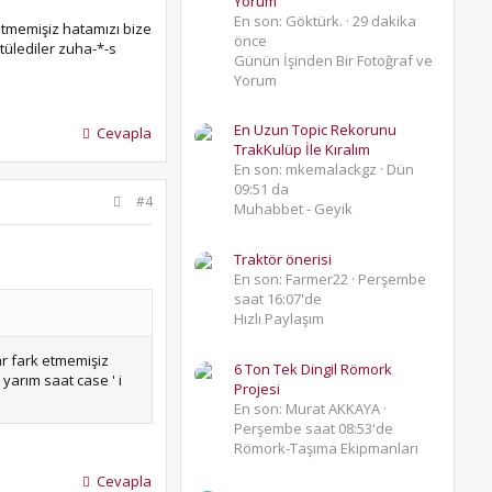
Yorum
En son: Göktürk.
29 dakika
 etmemişiz hatamızı bize
önce
ötülediler zuha-*-s
Günün İşinden Bir Fotoğraf ve
Yorum
En Uzun Topic Rekorunu
Cevapla
TrakKulüp İle Kıralım
En son: mkemalackgz
Dün
09:51 da
#4
Muhabbet - Geyik
Traktör önerisi
En son: Farmer22
Perşembe
saat 16:07'de
Hızlı Paylaşım
ar fark etmemişiz
6 Ton Tek Dingil Römork
 yarım saat case ' i
Projesi
En son: Murat AKKAYA
Perşembe saat 08:53'de
Römork-Taşıma Ekipmanları
Cevapla