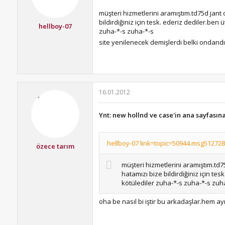
müşteri hizmetlerini aramıştım.td75d jant
bildirdiğiniz için tesk. ederiz dediler.ben
hellboy-07
zuha-*-s zuha-*-s
site yenilenecek demişlerdi belki ondandı
16.01.2012
Ynt: new hollnd ve case'in ana sayfasın
hellboy-07 link=topic=50944.msg512728
özece tarım
müşteri hizmetlerini aramıştım.td7
hatamızı bize bildirdiğiniz için te
kötülediler zuha-*-s zuha-*-s zuh
oha be nasıl bi iştir bu arkadaşlar.hem a