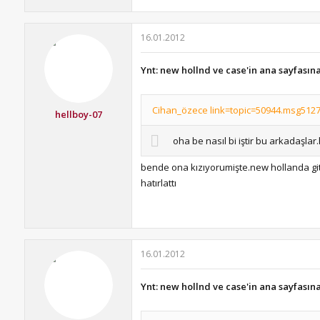
16.01.2012
Ynt: new hollnd ve case'in ana sayfasın
Cihan_özece link=topic=50944.msg5127
hellboy-07
oha be nasıl bi iştir bu arkadaşla
bende ona kızıyorumişte.new hollanda git
hatırlattı
16.01.2012
Ynt: new hollnd ve case'in ana sayfasın