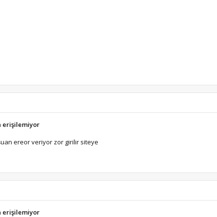
a erişilemiyor
an ereor veriyor zor girilir siteye
a erişilemiyor