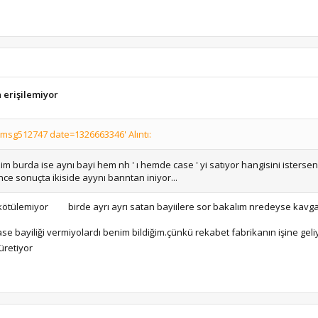
a erişilemiyor
sg512747 date=1326663346' Alıntı:
izim burda ise aynı bayi hem nh ' ı hemde case ' yi satıyor hangisini istersen
nce sonuçta ikiside ayynı banntan iniyor...
 kötülemiyor
birde ayrı ayrı satan bayiilere sor bakalım nredeyse kavga
bayiliği vermiyolardı benim bildiğim.çünkü rekabet fabrikanın işine geliy
 üretiyor