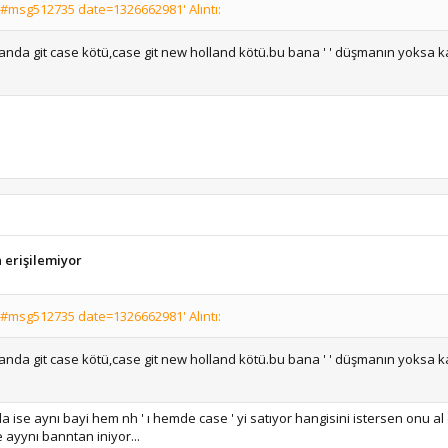
#msg512735 date=1326662981' Alıntı:
nda git case kötü,case git new holland kötü.bu bana ' ' düşmanın yoksa ka
a erişilemiyor
#msg512735 date=1326662981' Alıntı:
nda git case kötü,case git new holland kötü.bu bana ' ' düşmanın yoksa ka
da ise aynı bayi hem nh ' ı hemde case ' yi satıyor hangisini istersen onu al d
ayynı banntan iniyor...