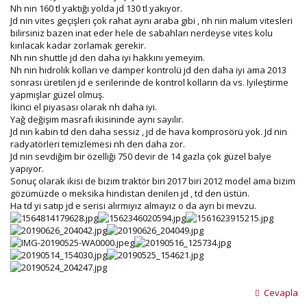
Nh nin 160 tl yaktığı yolda jd 130 tl yakıyor.
Jd nin vites geçişleri çok rahat aynı araba gibi , nh nin malum vitesleri
bilirsiniz bazen inat eder hele de sabahları nerdeyse vites kolu
kırılacak kadar zorlamak gerekir.
Nh nin shuttle jd den daha iyi hakkını yemeyim.
Nh nin hidrolik kolları ve damper kontrolü jd den daha iyi ama 2013
sonrası üretilen jd e serilerinde de kontrol kolların da vs. Iyileştirme
yapmışlar güzel olmuş.
İkinci el piyasası olarak nh daha iyi.
Yağ değişim masrafı ikisininde aynı sayılır.
Jd nin kabin td den daha sessiz , jd de hava komprosörü yok. Jd nin
radyatörleri temizlemesi nh den daha zor.
Jd nin sevdiğim bir özelliği 750 devir de 14 gazla çok güzel balye
yapıyor.
Sonuç olarak ikisi de bizim traktör biri 2017 biri 2012 model ama bizim
gözümüzde o meksika hindistan denilen jd , td den üstün.
Ha td yi satıp jd e serisi alırmıyız almayız o da ayrı bi mevzu.
Cevapla