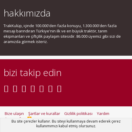
hakkımızda
TrakKulüp, içinde 100.000'den fazla konuyu, 1.300.000'den fazla
mesajı barındıran Türkiye'nin ilk ve en büyük traktör, tarım
ekipmanları ve çiftçilik paylaşım sitesidir. 86.000 üyemiz gibi sizi de
aramızda görmek isteriz.
bizi takip edin
Bize ulaşın
Şartlar ve kurallar
Gizlilik politikası
Yardım
Ana sayfa
R
Bu site çerezler kullanır. Bu siteyi kullanmaya devam ederek çerez
S
kullanımımızı kabul etmiş olursunuz.
S
®
Community platform by XenForo
© 2010-2021 XenForo Ltd.