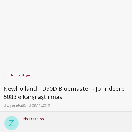
Hızlı Paylaşım
Newholland TD90D Bluemaster - Johndeere
5083 e karşılaştırması
K
B
ziyaretci86
09.11.2019
o
a
n
ş
ziyaretci86
b
l
Z
u
a
y
n