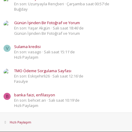
En son: Uzunyayla Rençberi
Çarşamba saat 00:57'de
Buğday
Günün İşinden Bir Fotoğraf ve Yorum
En son: Yaşar Akgün
Salı saat 18:46'de
Günün İşinden Bir Fotoğraf ve Yorum
Sulama kredisi
V
En son: vasago
Salı saat 15:11'de
Hızlı Paylaşım
TMO Ödeme Sorgulama Sayfası
En son: Eskişehirli26
Salı saat 12:16'de
Fasulye
banka faizi, enfilasyon
B
En son: behcet arı
Salı saat 10:19'de
Hızlı Paylaşım
Hızlı Paylaşım