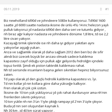
u
g
b
ı
09.11.2019
#1
a
ç
ş
t
Biz newholland td90d ve johndeere 5083e kullanıyoruz. Td90d 1600
l
a
saatte ,jd 6000 saatte nadasta ikisine de ünlü 4'lü 14 inc helezon yaylı
a
r
pulluk takıyoruz jd nadasta td90d den daha seri ve tutumlu gidiyor ,
t
i
nh biraz ağır kalıyor nadasta ve johndeere dönüme 1,8 litre, td ise 2,2
a
h
litre civarı yakıyor.
n
i
Kazayağı tırmık işlerinde ise nh daha iyi gidiyor yakıtları aynı
yakıyorlar aşşağı yukarı .
Arıza ve sağlamlık olarak jd daha sağlam 2012 den beri biz de sıfır
alındı bizi üzecek büyük bir arızası olmadı sadece kaldırma
kapasitesi zayıf olduğu için pulluk ağır geliyordu hidroliğin içindeki
topuz kırıldı. Şimdi ek piston taktırdık kaldırması rahat.
Nh td serisinde insanların başına gelen sıkıntıları hepiniz biliyorsunuz
zaten.
Td yapı olarak jd den güçlü hidrolik kaldırma kapasitesi vs. İyi.
Td nin kollar jd nin kollara göre daha yükseğe kalkıyor.
Fren olarak jd çok çok üstün.
İkisine de 10 ton yük yüklüyoruz jd çok rahat durduruyor ama nh'nin
frenlerden sıkıntı çekiyoruz.
10 ton yükle nh nin 3'ün 1'iyle çıktığı rampayı jd 2'nin 3'üyle çıkıyor.
Buda jd nin seri oluşundan kaynak lı.
Nh 30 km , jd 40 km sürat yapıyor .