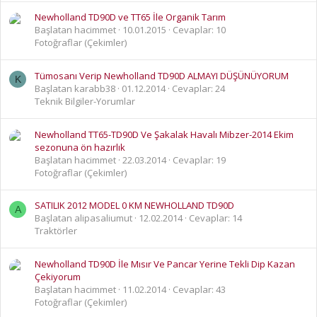
Newholland TD90D ve TT65 İle Organik Tarım
Başlatan hacimmet
10.01.2015
Cevaplar: 10
Fotoğraflar (Çekimler)
Tümosanı Verip Newholland TD90D ALMAYI DÜŞÜNÜYORUM
K
Başlatan karabb38
01.12.2014
Cevaplar: 24
Teknik Bilgiler-Yorumlar
Newholland TT65-TD90D Ve Şakalak Havalı Mibzer-2014 Ekim
sezonuna ön hazırlık
Başlatan hacimmet
22.03.2014
Cevaplar: 19
Fotoğraflar (Çekimler)
SATILIK 2012 MODEL 0 KM NEWHOLLAND TD90D
A
Başlatan alipasaliumut
12.02.2014
Cevaplar: 14
Traktörler
Newholland TD90D İle Mısır Ve Pancar Yerine Tekli Dip Kazan
Çekiyorum
Başlatan hacimmet
11.02.2014
Cevaplar: 43
Fotoğraflar (Çekimler)