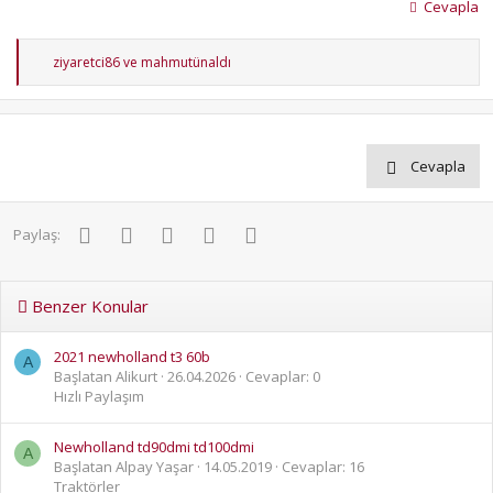
Cevapla
T
ziyaretci86
ve
mahmutünaldı
e
p
k
i
l
e
Cevapla
r
:
Facebook
Twitter
Pinterest
WhatsApp
E-posta
Paylaş:
Benzer Konular
2021 newholland t3 60b
A
Başlatan Alikurt
26.04.2026
Cevaplar: 0
Hızlı Paylaşım
Newholland td90dmi td100dmi
A
Başlatan Alpay Yaşar
14.05.2019
Cevaplar: 16
Traktörler