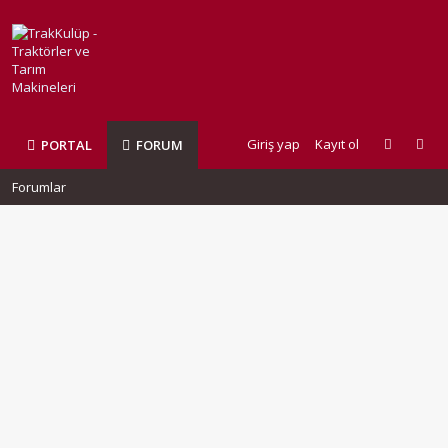
Giriş yap
Kayıt ol
PORTAL
FORUM
Forumlar