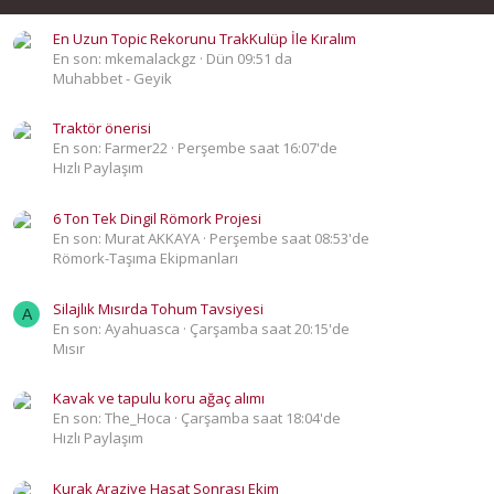
En Uzun Topic Rekorunu TrakKulüp İle Kıralım
En son: mkemalackgz
Dün 09:51 da
Muhabbet - Geyik
Traktör önerisi
En son: Farmer22
Perşembe saat 16:07'de
Hızlı Paylaşım
6 Ton Tek Dingil Römork Projesi
En son: Murat AKKAYA
Perşembe saat 08:53'de
Römork-Taşıma Ekipmanları
Silajlık Mısırda Tohum Tavsiyesi
A
En son: Ayahuasca
Çarşamba saat 20:15'de
Mısır
Kavak ve tapulu koru ağaç alımı
En son: The_Hoca
Çarşamba saat 18:04'de
Hızlı Paylaşım
Kurak Araziye Hasat Sonrası Ekim