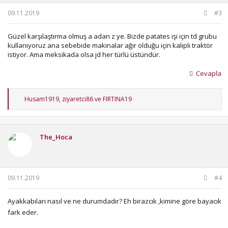
09.11.2019
#3
Güzel karşılaştırma olmuş a adan z ye. Bizde patates işi için td grubu
kullanıyoruz ana sebebide makinalar ağır olduğu için kalıplı traktör
istiyor. Ama meksikada olsa jd her türlü üstündür.
Cevapla
T
Husam1919
,
ziyaretci86
ve
FIRTINA19
e
p
k
i
The_Hoca
l
e
r
:
09.11.2019
#4
Ayakkabıları nasıl ve ne durumdadır? Eh birazcık ,kimine göre bayacık
fark eder.