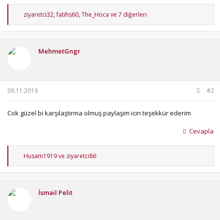
T
ziyaretci32
,
fatihs60
,
The_Hoca
ve 7 diğerleri
e
p
k
i
MehmetGngr
l
e
r
:
09.11.2019
#2
Cok güzel bi karşılaştırma olmuş paylaşim icin teşekkür ederim
Cevapla
T
Husam1919
ve
ziyaretci86
e
p
k
i
İsmail Pelit
l
e
r
: