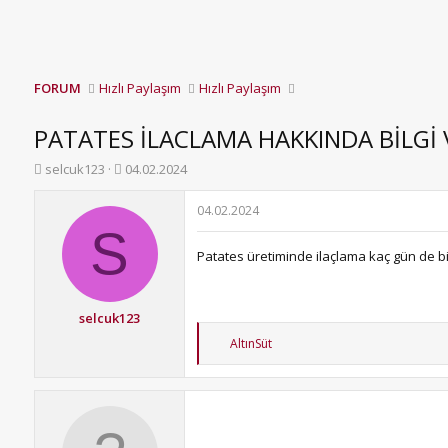
FORUM
Hızlı Paylaşım
Hızlı Paylaşım
PATATES İLACLAMA HAKKINDA BİLGİ 
K
B
selcuk123
04.02.2024
o
a
n
ş
04.02.2024
b
l
S
u
a
Patates üretiminde ilaçlama kaç gün de bir 
y
n
u
g
b
ı
a
ç
selcuk123
ş
t
T
AltınSüt
l
a
e
a
r
p
t
i
k
a
h
i
n
i
l
e