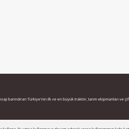
jı barındıran Türkiye'nin ilk ve en büyük traktör, tarım ekipmanları ve çiftç
Bize ula