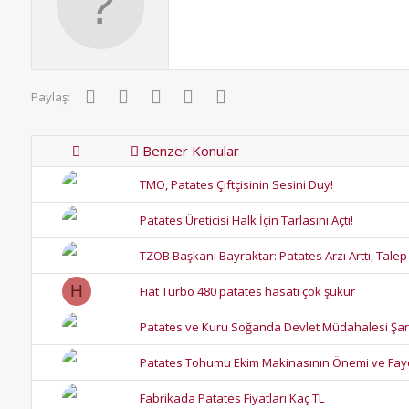
r
:
Facebook
Twitter
Pinterest
WhatsApp
E-posta
Paylaş:
Benzer Konular
TMO, Patates Çiftçisinin Sesini Duy!
Patates Üreticisi Halk İçin Tarlasını Açtı!
TZOB Başkanı Bayraktar: Patates Arzı Arttı, Talep
H
Fiat Turbo 480 patates hasatı çok şükür
Patates ve Kuru Soğanda Devlet Müdahalesi Şar
Patates Tohumu Ekim Makinasının Önemi ve Fay
Fabrikada Patates Fiyatları Kaç TL