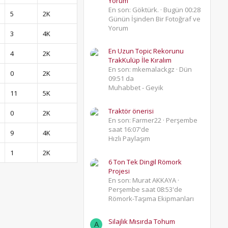
Yorum
En son: Göktürk.
Bugün 00:28
5
2K
Günün İşinden Bir Fotoğraf ve
Yorum
3
4K
En Uzun Topic Rekorunu
4
2K
TrakKulüp İle Kıralım
En son: mkemalackgz
Dün
0
2K
09:51 da
Muhabbet - Geyik
11
5K
Traktör önerisi
0
2K
En son: Farmer22
Perşembe
saat 16:07'de
9
4K
Hızlı Paylaşım
1
2K
6 Ton Tek Dingil Römork
Projesi
En son: Murat AKKAYA
Perşembe saat 08:53'de
Römork-Taşıma Ekipmanları
Silajlık Mısırda Tohum
A