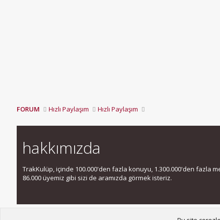
FORUM
Hızlı Paylaşım
Hızlı Paylaşım
hakkımızda
TrakKulüp, içinde 100.000'den fazla konuyu, 1.300.000'den fazla mesa
86.000 üyemiz gibi sizi de aramızda görmek isteriz.