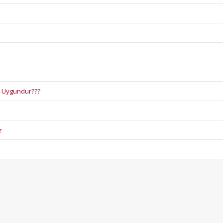
i Uygundur???
z