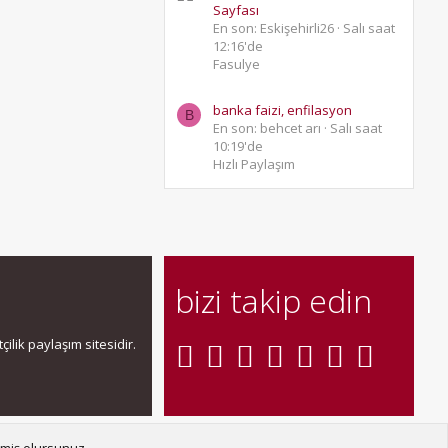
Sayfası
En son: Eskişehirli26
Salı saat
12:16'de
Fasulye
banka faizi, enfilasyon
B
En son: behcet arı
Salı saat
10:19'de
Hızlı Paylaşım
bizi takip edin
ilik paylaşım sitesidir.
şın
Şartlar ve kurallar
Gizlilik politikası
Yardım
Ana sayfa
R