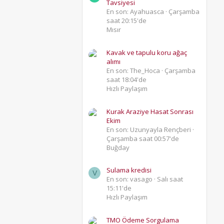
Tavsiyesi
En son: Ayahuasca
Çarşamba
saat 20:15'de
Mısır
Kavak ve tapulu koru ağaç
alımı
En son: The_Hoca
Çarşamba
saat 18:04'de
Hızlı Paylaşım
Kurak Araziye Hasat Sonrası
Ekim
En son: Uzunyayla Rençberi
Çarşamba saat 00:57'de
Buğday
Sulama kredisi
V
En son: vasago
Salı saat
15:11'de
Hızlı Paylaşım
TMO Ödeme Sorgulama