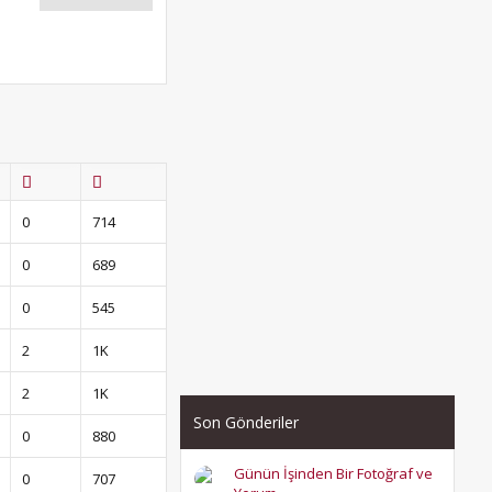
0
714
0
689
0
545
2
1K
2
1K
Son Gönderiler
0
880
Günün İşinden Bir Fotoğraf ve
0
707