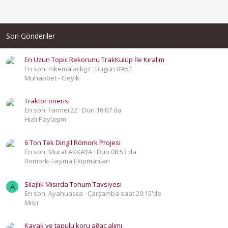
Son Gönderiler
En Uzun Topic Rekorunu TrakKulüp İle Kıralım
En son: mkemalackgz
Bugün 09:51
Muhabbet - Geyik
Traktör önerisi
En son: Farmer22
Dün 16:07 da
Hızlı Paylaşım
6 Ton Tek Dingil Römork Projesi
En son: Murat AKKAYA
Dün 08:53 da
Römork-Taşıma Ekipmanları
Silajlık Mısırda Tohum Tavsiyesi
A
En son: Ayahuasca
Çarşamba saat 20:15'de
Mısır
Kavak ve tapulu koru ağaç alımı