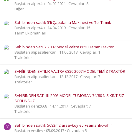
Başlatan alper4u
04.02.2021
Cevaplar: 8
Diğer
Sahibinden satılık 5'li Çapalama Makinesi ve Tel Tırmık
Başlatan alper4u
14.04.2019
Cevaplar: 15
Tarım Ekipmanları
Sahibinden Satılık 2007 Model Valtra 6850 Temiz Traktör
Başlatan alipasalierkan
11.06.2018
Cevaplar: 1
Traktörler
SAHİBİNDEN SATILIK VALTRA 6850 2007 MODEL TEMİZ TRAKTÖR
Başlatan alipasalierkan
12.12.2017
Cevaplar: 7
Traktörler
SAHIBINDEN SATILIK 2005 MODEL TUMOSAN 74/80 N SIKINTISIZ
SORUNSUZ
Başlatan deniz668
14.11.2017
Cevaplar: 7
Traktörler
Sahibinden satılık 5683m2 arsa+köy evi+samanlık+ahır
Y
Başlatan yeşilev
05.09.2017
Cevaplar: 5