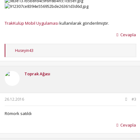
TrakKulüp Mobil Uygulaması
kullanılarak gönderilmiştir.
Cevapla
T
Huseyin43
e
p
k
i
Toprak Ağası
l
e
r
:
26.12.2016
#3
Römork satıldı
Cevapla