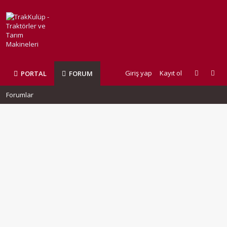
Giriş yap
Kayıt ol
PORTAL
FORUM
Forumlar