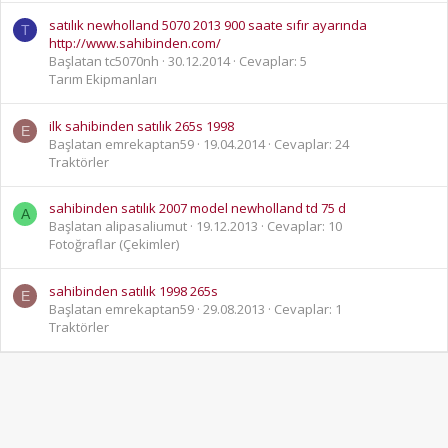
satılık newholland 5070 2013 900 saate sıfır ayarında
T
http://www.sahibinden.com/
Başlatan tc5070nh
30.12.2014
Cevaplar: 5
Tarım Ekipmanları
ilk sahibinden satılık 265s 1998
E
Başlatan emrekaptan59
19.04.2014
Cevaplar: 24
Traktörler
sahibinden satılık 2007 model newholland td 75 d
A
Başlatan alipasaliumut
19.12.2013
Cevaplar: 10
Fotoğraflar (Çekimler)
sahibinden satılık 1998 265s
E
Başlatan emrekaptan59
29.08.2013
Cevaplar: 1
Traktörler