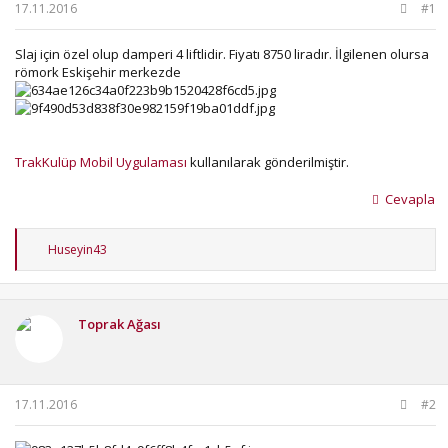
b
ı
17.11.2016
#1
a
ç
ş
t
Slaj için özel olup damperi 4 liftlidir. Fiyatı 8750 liradır. İlgilenen olursa
l
a
römork Eskişehir merkezde
a
r
t
i
a
h
n
i
TrakKulüp Mobil Uygulaması
kullanılarak gönderilmiştir.
Cevapla
T
Huseyin43
e
p
k
i
Toprak Ağası
l
e
r
:
17.11.2016
#2