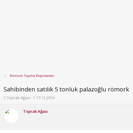
Römork-Taşıma Ekipmanları
Sahibinden satılık 5 tonluk palazoğlu römork
K
B
Toprak Ağası
17.11.2016
o
a
n
ş
Toprak Ağası
b
l
u
a
y
n
u
g