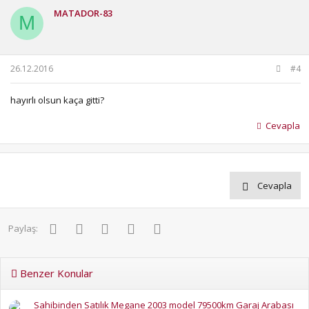
MATADOR-83
M
26.12.2016
#4
hayırlı olsun kaça gitti?
Cevapla
Cevapla
Facebook
Twitter
Pinterest
WhatsApp
E-posta
Paylaş:
Benzer Konular
Sahibinden Satılık Megane 2003 model 79500km Garaj Arabası