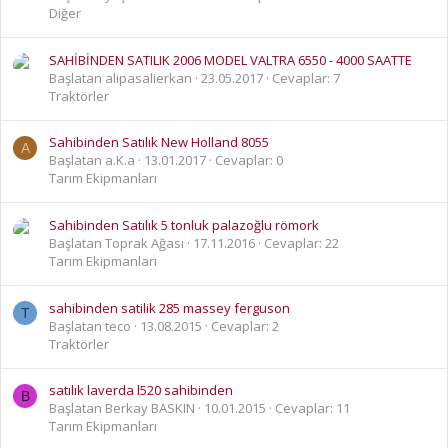
Diğer
SAHİBİNDEN SATILIK 2006 MODEL VALTRA 6550 - 4000 SAATTE
Başlatan alipasalierkan
23.05.2017
Cevaplar: 7
Traktörler
Sahibinden Satılık New Holland 8055
A
Başlatan a.K.a
13.01.2017
Cevaplar: 0
Tarım Ekipmanları
Sahibinden Satılık 5 tonluk palazoğlu römork
Başlatan Toprak Ağası
17.11.2016
Cevaplar: 22
Tarım Ekipmanları
sahibinden satilik 285 massey ferguson
T
Başlatan teco
13.08.2015
Cevaplar: 2
Traktörler
satılık laverda l520 sahibinden
B
Başlatan Berkay BASKIN
10.01.2015
Cevaplar: 11
Tarım Ekipmanları