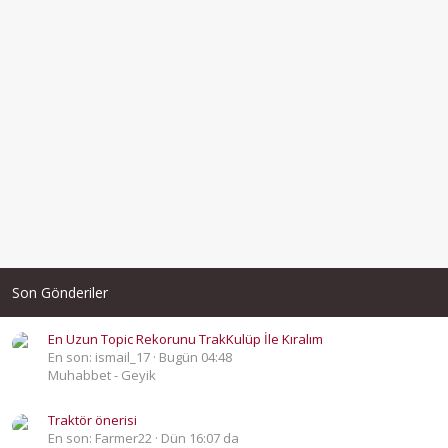
Son Gönderiler
En Uzun Topic Rekorunu TrakKulüp İle Kıralım
En son: ismail_17
Bugün 04:48
Muhabbet - Geyik
Traktör önerisi
En son: Farmer22
Dün 16:07 da