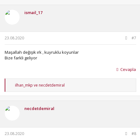
k
i
ismail_17
l
e
r
:
23.08.2020
#7
Maşallah değişik ırk , kuyruklu koyunlar
Bize farkli geliyor
Cevapla
T
ilhan_mkp
ve
necdetdemiral
e
p
k
i
necdetdemiral
l
e
r
:
23.08.2020
#8