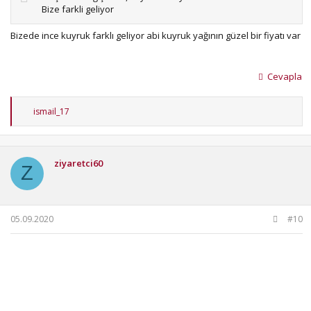
Bize farkli geliyor
Bizede ince kuyruk farklı geliyor abi kuyruk yağının güzel bir fiyatı var
Cevapla
T
ismail_17
e
p
k
i
ziyaretci60
l
Z
e
r
:
05.09.2020
#10