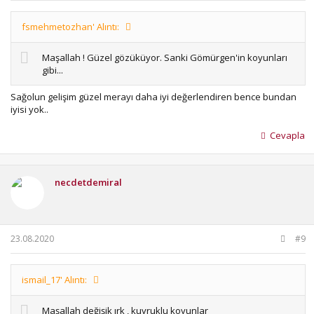
fsmehmetozhan' Alıntı:
Maşallah ! Güzel gözüküyor. Sanki Gömürgen'in koyunları
gibi...
Sağolun gelişim güzel merayı daha iyi değerlendiren bence bundan
iyisi yok..
Cevapla
necdetdemiral
23.08.2020
#9
ismail_17' Alıntı:
Maşallah değişik ırk , kuyruklu koyunlar