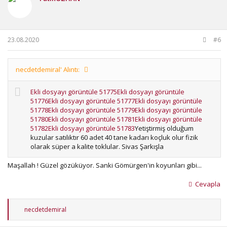
23.08.2020
#6
necdetdemiral' Alıntı:
Ekli dosyayı görüntüle 51775
Ekli dosyayı görüntüle
51776
Ekli dosyayı görüntüle 51777
Ekli dosyayı görüntüle
51778
Ekli dosyayı görüntüle 51779
Ekli dosyayı görüntüle
51780
Ekli dosyayı görüntüle 51781
Ekli dosyayı görüntüle
51782
Ekli dosyayı görüntüle 51783
Yetiştirmiş olduğum
kuzular satılıktır 60 adet 40 tane kadarı koçluk olur fizik
olarak süper a kalite toklular. Sivas Şarkışla
Maşallah ! Güzel gözüküyor. Sanki Gömürgen'in koyunları gibi...
Cevapla
T
necdetdemiral
e
p