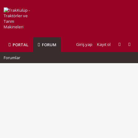
Giriş yap
Kayıt ol
PORTAL
FORUM
Forumlar