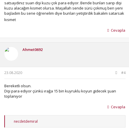
satsaydınız suan dişi kuzu çok para ediyor. Bende bunları sarıp dişi
kuzu alacağım kısmet olursa. Maşallah sende sürü çokmuş ben yeni
başladım bu sene öğrenelim diye bunları yetiştirdik bakalım satarsak
kısmet
Cevapla
Ahmet0692
23.08.2020
#4
Bereketli olsun.
Dişi para ediyor çünkü ırağa 15 bin kuyruklu koyun gidecek şuan
toplanıyor
Cevapla
T
necdetdemiral
e