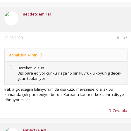
p
k
i
necdetdemiral
l
e
r
:
23.08.2020
#5
ahmtkskr' Alıntı:
Bereketli olsun.
Dişi para ediyor çünkü ırağa 15 bin kuyruklu koyun gidecek
şuan toplanıyor
Irak a gideceğini bilmiyorum da dişi kuzu mevsimsel olarak bu
zamanda çok para ediyor burda. Kurbana kadar erkek sonra dişiye
dönüyor millet
Cevapla
FatihÖZHAN