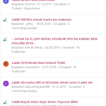
0
Başlatan 0zer59
07.12.2017
Cevaplar: 3
Traktör - Biçerdöver
Satilik 600 litre zirmak marka ilac makinasi
Başlatan _çiftçi_
18.03.2016
Cevaplar: 4
Tarım Ekipmanları
-- SATILIK İLK EL 2001 MODEL HİSARLAR SPECİAL KABİNLİ NEW
HOLLAND 60 56 --
Başlatan Emrah Aktaş
03.03.2016
Cevaplar: 18
Traktörler
Satılık 2010 Model New Holland T5060
E
Başlatan enesenes
12.01.2016
Cevaplar: 10
Traktörler
satılık obi marka 400 ve 60 tonluk olmak üzere 2 adet silo
D
Başlatan dalyantopatan88
10.12.2015
Cevaplar: 3
Tarım Ekipmanları
Satılık Büyük motor biçer döver Claysoon 8060