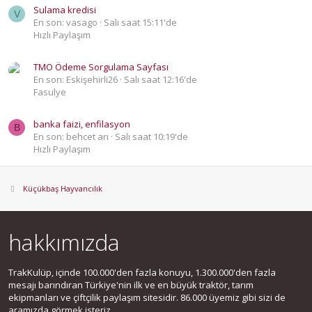
Sulama kredisi
V
En son: vasago
Salı saat 15:11'de
Hızlı Paylaşım
TMO Ödeme Sorgulama Sayfası
En son: Eskişehirli26
Salı saat 12:16'de
Fasulye
banka faizi, enfilasyon
B
En son: behcet arı
Salı saat 10:19'de
Hızlı Paylaşım
Küçükbaş Hayvancılık
hakkımızda
TrakKulüp, içinde 100.000'den fazla konuyu, 1.300.000'den fazla
mesajı barındıran Türkiye'nin ilk ve en büyük traktör, tarım
ekipmanları ve çiftçilik paylaşım sitesidir. 86.000 üyemiz gibi sizi de
aramızda görmek isteriz.