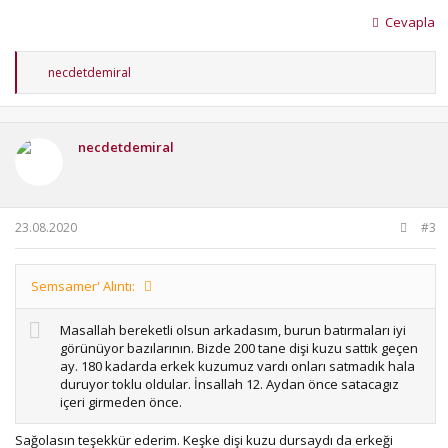
Cevapla
T
necdetdemiral
e
p
k
i
necdetdemiral
l
e
r
:
23.08.2020
#3
Semsamer' Alıntı:
Masallah bereketli olsun arkadasım, burun batırmaları iyi
görünüyor bazılarının. Bizde 200 tane dişi kuzu sattık geçen
ay. 180 kadarda erkek kuzumuz vardı onları satmadık hala
duruyor toklu oldular. İnsallah 12. Aydan önce satacagız
içeri girmeden önce.
Sağolasın teşekkür ederim. Keşke dişi kuzu dursaydı da erkeği