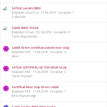
SATILIK Landini 8860
Başlatan OnurrrCa
21.03.2019
Cevaplar: 1
Traktörler
Satılık 8060-70 Elek
Başlatan Orsan
02.10.2018
Cevaplar: 0
Tarım Ekipmanları
Satilik 60 ton sertifikalı paketli mısır silajı
K
Başlatan KKE
11.04.2018
Cevaplar: 0
Mısır
SATILIK SERTIFIKALI 60 TON MISIR SILAJI
K
Başlatan KKE
11.04.2018
Cevaplar: 0
Tarım Ürünleri
Sertifikalı Mısır silajı 60 ton satılık
K
Başlatan KKE
11.04.2018
Cevaplar: 1
Besi Hayvancılığı
Satılık landini 8860 2004 model