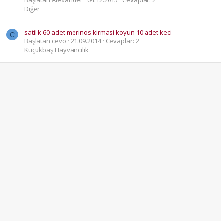
Başlatan Alexander
04.12.2015
Cevaplar: 2
Diğer
satilik 60 adet merinos kirmasi koyun 10 adet keci
C
Başlatan cevo
21.09.2014
Cevaplar: 2
Küçükbaş Hayvancılık