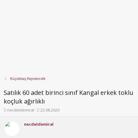
Küçükbaş Hayvancılık
Satılık 60 adet birinci sınıf Kangal erkek toklu
koçluk ağırlıklı
K
B
necdetdemiral
22.08.2020
o
a
n
ş
necdetdemiral
b
l
u
a
y
n