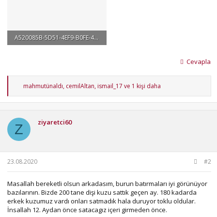
A520085B-5D51-4EF9-B0FE-4F282DCBC13D.jpeg
400.9 KB · Görüntüleme: 64
Cevapla
T
mahmutünaldı
,
cemilAltan
,
ismail_17
ve 1 kişi daha
e
p
k
i
ziyaretci60
l
Z
e
r
:
23.08.2020
#2
Masallah bereketli olsun arkadasım, burun batırmaları iyi görünüyor
bazılarının. Bizde 200 tane dişi kuzu sattık geçen ay. 180 kadarda
erkek kuzumuz vardı onları satmadık hala duruyor toklu oldular.
İnsallah 12. Aydan önce satacagız içeri girmeden önce.