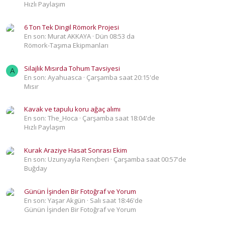
Hızlı Paylaşım
6 Ton Tek Dingil Römork Projesi
En son: Murat AKKAYA
Dün 08:53 da
Römork-Taşıma Ekipmanları
Silajlık Mısırda Tohum Tavsiyesi
A
En son: Ayahuasca
Çarşamba saat 20:15'de
Mısır
Kavak ve tapulu koru ağaç alımı
En son: The_Hoca
Çarşamba saat 18:04'de
Hızlı Paylaşım
Kurak Araziye Hasat Sonrası Ekim
En son: Uzunyayla Rençberi
Çarşamba saat 00:57'de
Buğday
Günün İşinden Bir Fotoğraf ve Yorum
En son: Yaşar Akgün
Salı saat 18:46'de
Günün İşinden Bir Fotoğraf ve Yorum