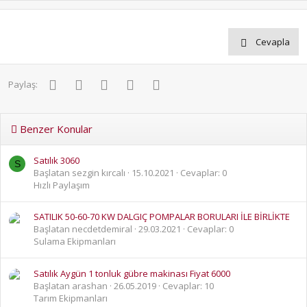
Cevapla
Facebook
Twitter
Pinterest
WhatsApp
E-posta
Paylaş:
Benzer Konular
Satılık 3060
S
Başlatan sezgin kırcalı
15.10.2021
Cevaplar: 0
Hızlı Paylaşım
SATILIK 50-60-70 KW DALGIÇ POMPALAR BORULARI İLE BİRLİKTE
Başlatan necdetdemiral
29.03.2021
Cevaplar: 0
Sulama Ekipmanları
Satılık Aygün 1 tonluk gübre makinası Fiyat 6000
Başlatan arashan
26.05.2019
Cevaplar: 10
Tarım Ekipmanları