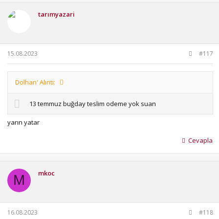
k
i
tarımyazari
l
e
r
:
15.08.2023
#117
Dolhan' Alıntı:
13 temmuz buğday teslim odeme yok suan
yarın yatar
Cevapla
mkoc
M
16.08.2023
#118