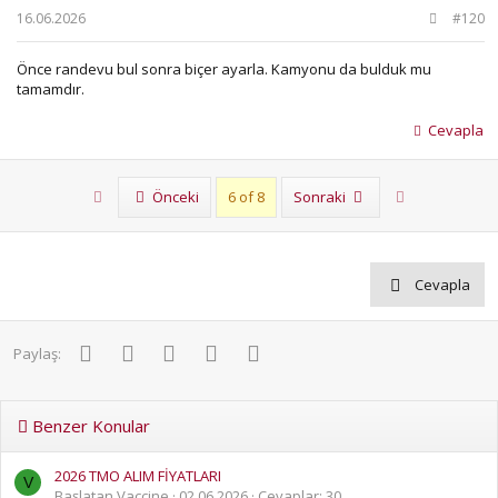
16.06.2026
#120
Önce randevu bul sonra biçer ayarla. Kamyonu da bulduk mu
tamamdır.
Cevapla
First
Son
Önceki
6 of 8
Sonraki
Cevapla
Facebook
Twitter
Pinterest
WhatsApp
E-posta
Paylaş:
Benzer Konular
2026 TMO ALIM FİYATLARI
V
Başlatan Vaccine
02.06.2026
Cevaplar: 30