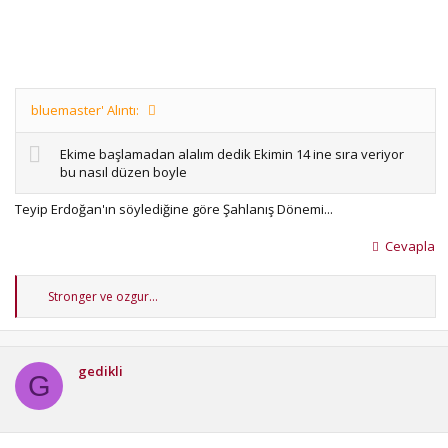
bluemaster' Alıntı:
Ekime başlamadan alalım dedik Ekimin 14 ine sıra veriyor
bu nasıl düzen boyle
Teyip Erdoğan'ın söylediğine göre Şahlanış Dönemi...
Cevapla
T
Stronger
ve
ozgur...
e
p
k
i
gedikli
l
G
e
r
: