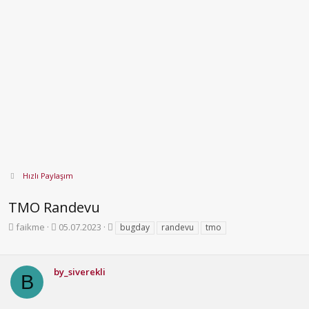
Hızlı Paylaşım
TMO Randevu
K
B
E
faikme
05.07.2023
bugday
randevu
tmo
o
a
t
n
ş
i
b
l
k
by_siverekli
u
a
e
B
y
n
t
u
g
l