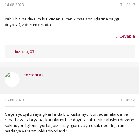
14.08.2023
#113
Yahu biz ne diyelim bu iktidarı s3cen kimse sonuçlarına saygı
duyacağız durum ortada
Cevapla
T
hızlıçiftçi03
e
p
k
i
toztoprak
l
e
r
:
15.08.2023
#114
Geçen yüzyıl uzaya çıkanlarda bizi kıskanıyordur, adamalarda ne
rahatlık var abi yaaa, karınlarını bile doyuracak tarımsal işleri düzene
sokmuyor ilgilenmiyorlar, biz enayi gibi uzaya çıktık nooldu, altın
madalya verenmi oldu diyorlardır.