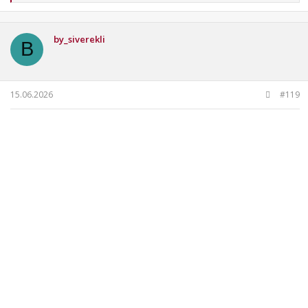
p
k
i
by_siverekli
l
B
e
r
:
15.06.2026
#119