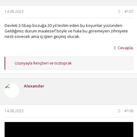
:
14.08.2023
#107
Devleti 3-5başı bozuğa 20 yıl teslim eden bu koyunlar yüzünden
Geldiğimiz durum maalesef böyle ve hala bu göremeyen zihniyete
nesli sövecek ama iş işten geçmiş olucak.
Cevapla
T
Uzunyayla Rençberi
ve
toztoprak
e
p
k
i
Alexander
l
e
r
:
14.08.2023
#108