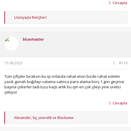
Cevapla
T
Uzunyayla Rençberi
e
p
k
i
bluemaster
l
e
r
:
15.08.2023
#116
Tüm çiftçiler bıraksın bu işi onlarda rahat etsin bizde rahat edelim
yazık günah buğdayı satama satınca para alama borç 1 gün geçince
başına çökerler tadı tuzu kaçtı artık bu işin en çok çileyi yine üretici
çekiyor
Cevapla
T
Alexander
,
by_siverekli
ve
Blackview
e
p