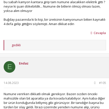
bu sabah kamyon kantara girip tam numune alacakken elektrik gitti ?
neyse ki şuan dökebildik... Numune de bitlerin ölmüş olması lazım,
yoksa alım olmuyor
Buğday pazarında ki bi kişi, bir üreticinin kamyonunun bitten kaynaklı
4 defa gelip gittiğini söylemişti. Aman dikkat edin
Cevapla
T
gedikli
e
p
k
i
Endaz
l
E
e
r
:
14.08.2023
#105
Numune verirken dikkatli olmak gerekiyor. Bazen sizden önceki
mahsülde olan bit aparatta ya da kovada kalabiliyor. Aynı kaba diğer
bir ürün konduğunda bitliymiş gibi görünüyor. Bir tanıdığın başına bu
türden bir olay geldi. İtirazı üzerinde yeniden numune alıp, ürünü