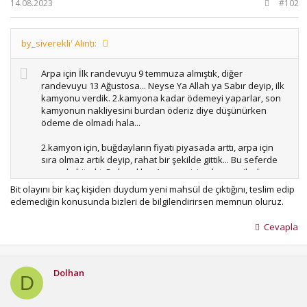
14.08.2023
#102
by_siverekli' Alıntı:
Arpa için İlk randevuyu 9 temmuza almıştık, diğer
randevuyu 13 Ağustosa... Neyse Ya Allah ya Sabır deyip, ilk
kamyonu verdik. 2.kamyona kadar ödemeyi yaparlar, son
kamyonun nakliyesini burdan öderiz diye düşünürken
ödeme de olmadı hala...
2.kamyon için, buğdayların fiyatı piyasada arttı, arpa için
sıra olmaz artık deyip, rahat bir şekilde gittik... Bu seferde
arpa da bit çıktı ? almadılar. Arpanın içine haşare ilaçlarını
yerleştirdik. Bakalım İnşaAllah bitler ölürde, alım olur... Nasıl
Bit olayını bir kaç kişiden duydum yeni mahsül de çıktığını, teslim edip
oldu bende anlamadım, geçen senelerde o kadar ay
edemediğin konusunda bizleri de bilgilendirirsen memnun oluruz.
bekletiyorduk birşey olmuyordu. Arpası olan dikkat etsin.
Nakliye zaten pahalıya patlayacak...
Cevapla
Türkiye Yüzyılı hayırlı olsun...
Dolhan
D