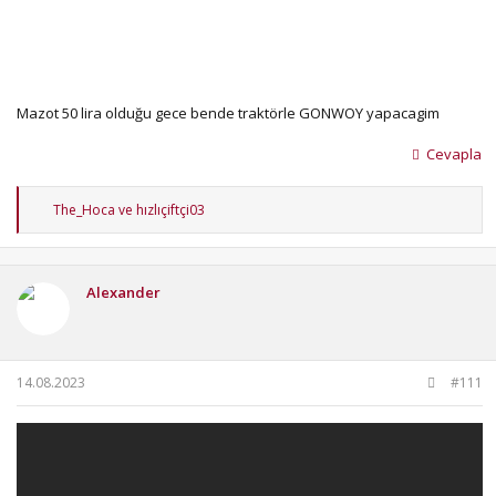
Mazot 50 lira olduğu gece bende traktörle GONWOY yapacagim
Cevapla
T
The_Hoca
ve
hızlıçiftçi03
e
p
k
i
Alexander
l
e
r
:
14.08.2023
#111