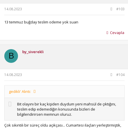
14.08.2023
#103
13 temmuz buğday teslim odeme yok suan
Cevapla
by_siverekli
B
14.08.2023
#104
gedikli' Alıntı:
Bit olayını bir kaç kişiden duydum yeni mahsül de çıktığını,
teslim edip edemediğin konusunda bizleri de
bilgilendirirsen memnun oluruz.
Çok sıkıntılı bir süreç oldu açıkçası... Cumartesi ilaçları yerleştirmiştik,