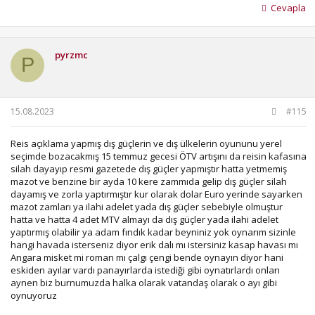
Cevapla
pyrzmc
P
15.08.2023
#115
Reis açıklama yapmış dış güçlerin ve dış ülkelerin oyununu yerel
seçimde bozacakmış 15 temmuz gecesi ÖTV artışını da reisin kafasına
silah dayayıp resmi gazetede dış güçler yapmıştır hatta yetmemiş
mazot ve benzine bir ayda 10 kere zammıda gelip dış güçler silah
dayamış ve zorla yaptırmıştır kur olarak dolar Euro yerinde sayarken
mazot zamları ya ilahi adelet yada dış güçler sebebiyle olmuştur
hatta ve hatta 4 adet MTV almayı da dış güçler yada ilahi adelet
yaptırmış olabilir ya adam fındık kadar beyniniz yok oynarım sizinle
hangi havada isterseniz diyor erik dalı mı istersiniz kasap havası mı
Angara misket mi roman mı çalgı çengi bende oynayın diyor hani
eskiden ayılar vardı panayırlarda istediği gibi oynatırlardı onları
aynen biz burnumuzda halka olarak vatandaş olarak o ayı gibi
oynuyoruz