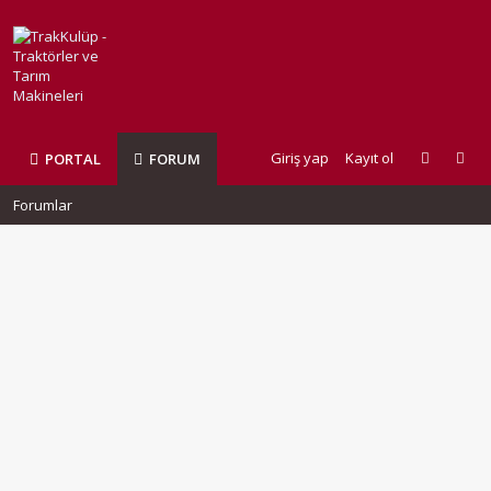
Giriş yap
Kayıt ol
PORTAL
FORUM
Forumlar