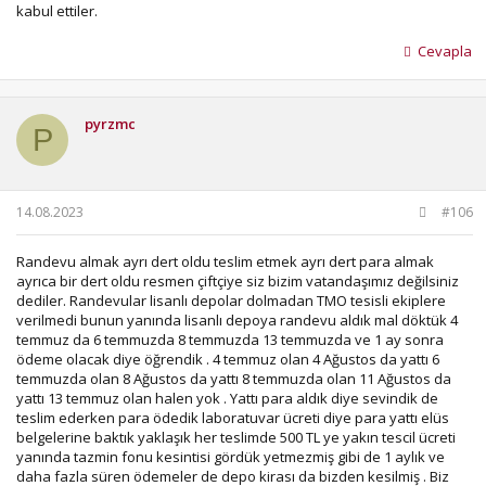
kabul ettiler.
Cevapla
pyrzmc
P
14.08.2023
#106
Randevu almak ayrı dert oldu teslim etmek ayrı dert para almak
ayrıca bir dert oldu resmen çiftçiye siz bizim vatandaşımız değilsiniz
dediler. Randevular lisanlı depolar dolmadan TMO tesisli ekiplere
verilmedi bunun yanında lisanlı depoya randevu aldık mal döktük 4
temmuz da 6 temmuzda 8 temmuzda 13 temmuzda ve 1 ay sonra
ödeme olacak diye öğrendik . 4 temmuz olan 4 Ağustos da yattı 6
temmuzda olan 8 Ağustos da yattı 8 temmuzda olan 11 Ağustos da
yattı 13 temmuz olan halen yok . Yattı para aldık diye sevindik de
teslim ederken para ödedik laboratuvar ücreti diye para yattı elüs
belgelerine baktık yaklaşık her teslimde 500 TL ye yakın tescil ücreti
yanında tazmin fonu kesintisi gördük yetmezmiş gibi de 1 aylık ve
daha fazla süren ödemeler de depo kirası da bizden kesilmiş . Biz