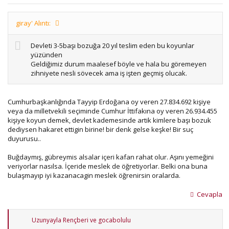
giray' Alıntı:
Devleti 3-5başı bozuğa 20 yıl teslim eden bu koyunlar
yüzünden
Geldiğimiz durum maalesef böyle ve hala bu göremeyen
zihniyete nesli sövecek ama iş işten geçmiş olucak.
Cumhurbaşkanlığında Tayyip Erdoğana oy veren 27.834.692 kişiye
veya da milletvekili seçiminde Cumhur İttifakına oy veren 26.934.455
kişiye koyun demek, devlet kademesinde artik kimlere başı bozuk
dediysen hakaret ettigin birine! bir denk gelse keşke! Bir suç
duyurusu..
Buğdaymış, gübreymis alsalar içeri kafan rahat olur. Aşını yemeğini
veriyorlar nasılsa. İçeride meslek de öğretiyorlar. Belki ona buna
bulaşmayıp iyi kazanacagin meslek öğrenirsin oralarda.
Cevapla
T
Uzunyayla Rençberi
ve
gocabolulu
e