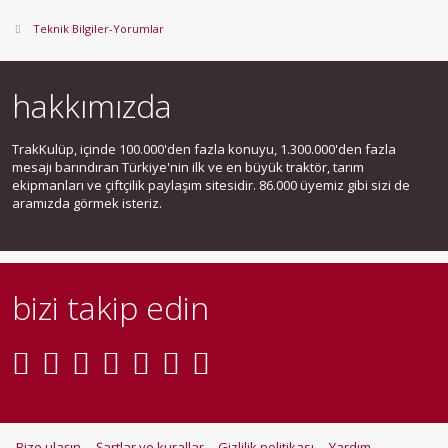
Teknik Bilgiler-Yorumlar
hakkımızda
TrakKulüp, içinde 100.000'den fazla konuyu, 1.300.000'den fazla
mesajı barındıran Türkiye'nin ilk ve en büyük traktör, tarım
ekipmanları ve çiftçilik paylaşım sitesidir. 86.000 üyemiz gibi sizi de
aramızda görmek isteriz.
bizi takip edin
Bize ulaşın
Şartlar ve kurallar
Gizlilik politikası
Yardım