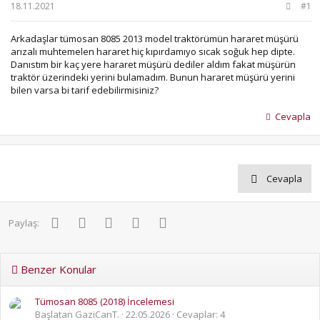
b
ı
18.11.2021
#1
a
ç
ş
t
Arkadaşlar tümosan 8085 2013 model traktörümün hararet müşürü
l
a
arızalı muhtemelen hararet hiç kıpırdamıyo sıcak soğuk hep dipte.
a
r
Danıstım bir kaç yere hararet müşürü dediler aldım fakat müşürün
t
i
traktör üzerindeki yerini bulamadım. Bunun hararet müşürü yerini
a
h
bilen varsa bi tarif edebilirmisiniz?
n
i
Cevapla
Cevapla
Facebook
Twitter
Pinterest
WhatsApp
E-posta
Paylaş:
Benzer Konular
Tümosan 8085 (2018) İncelemesi
Başlatan GaziCanT.
22.05.2026
Cevaplar: 4