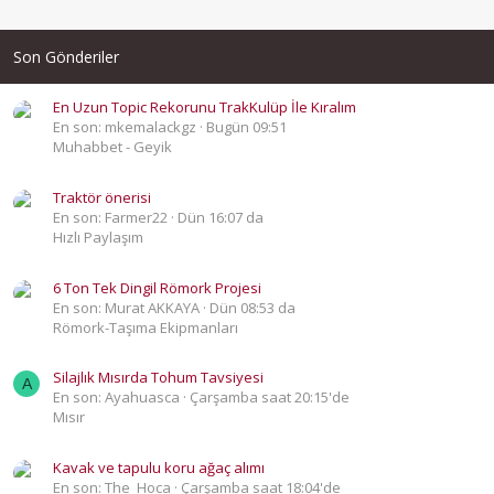
Son Gönderiler
En Uzun Topic Rekorunu TrakKulüp İle Kıralım
En son: mkemalackgz
Bugün 09:51
Muhabbet - Geyik
Traktör önerisi
En son: Farmer22
Dün 16:07 da
Hızlı Paylaşım
6 Ton Tek Dingil Römork Projesi
En son: Murat AKKAYA
Dün 08:53 da
Römork-Taşıma Ekipmanları
Silajlık Mısırda Tohum Tavsiyesi
A
En son: Ayahuasca
Çarşamba saat 20:15'de
Mısır
Kavak ve tapulu koru ağaç alımı
En son: The_Hoca
Çarşamba saat 18:04'de