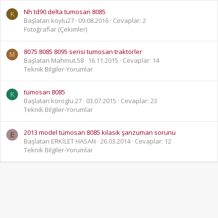
Nh td90 delta tumosan 8085
K
Başlatan koylu27
09.08.2016
Cevaplar: 2
Fotoğraflar (Çekimler)
8075 8085 8095 serisi tumosan traktörler
M
Başlatan Mahmut.58
16.11.2015
Cevaplar: 14
Teknik Bilgiler-Yorumlar
tümosan 8085
K
Başlatan koroglu.27
03.07.2015
Cevaplar: 23
Teknik Bilgiler-Yorumlar
2013 model tümosan 8085 kılasik şanzuman sorunu
E
Başlatan ERKİLET HASAN
26.03.2014
Cevaplar: 12
Teknik Bilgiler-Yorumlar