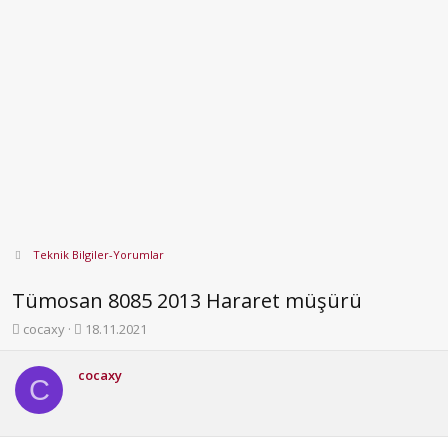
Teknik Bilgiler-Yorumlar
Tümosan 8085 2013 Hararet müşürü
K
B
cocaxy
18.11.2021
o
a
n
ş
cocaxy
b
l
C
u
a
y
n
u
g