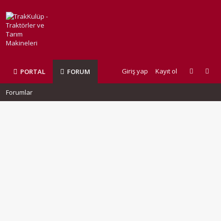
Giriş yap
Kayıt ol
PORTAL
FORUM
Forumlar