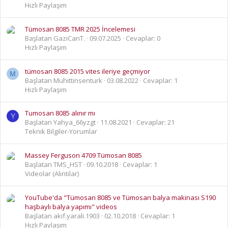
Hızlı Paylaşım
Tümosan 8085 TMR 2025 İncelemesi
Başlatan GaziCanT.
09.07.2025
Cevaplar: 0
Hızlı Paylaşım
tümosan 8085 2015 vites ileriye geçmiyor
M
Başlatan Muhittinsenturk
03.08.2022
Cevaplar: 1
Hızlı Paylaşım
Tumosan 8085 alınır mı
Y
Başlatan Yahya_66yzgt
11.08.2021
Cevaplar: 21
Teknik Bilgiler-Yorumlar
Massey Ferguson 4709 Tümosan 8085
Başlatan TMS_HST
09.10.2018
Cevaplar: 1
Videolar (Alıntılar)
YouTube'da "Tümosan 8085 ve Tümosan balya makinası S190
haşbaylı balya yapımı" videos
Başlatan akif.yarali.1903
02.10.2018
Cevaplar: 1
Hızlı Paylaşım