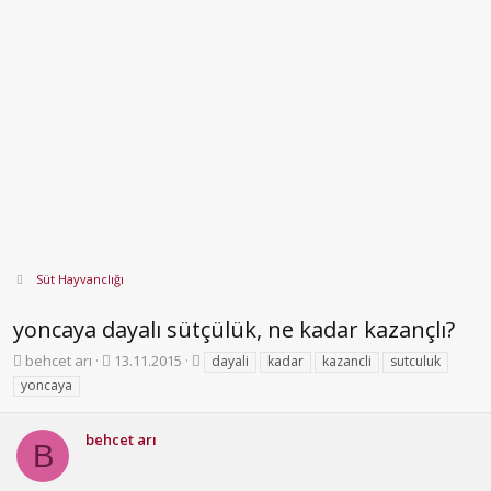
Süt Hayvanclığı
yoncaya dayalı sütçülük, ne kadar kazançlı?
K
B
E
behcet arı
13.11.2015
dayali
kadar
kazancli
sutculuk
o
a
t
yoncaya
n
ş
i
b
l
k
u
a
e
behcet arı
B
y
n
t
u
g
l