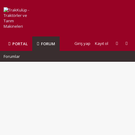
Giriş yap
Kayıt ol
PORTAL
FORUM
Forumlar