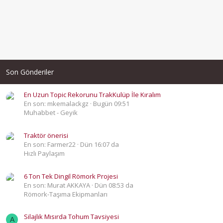
Son Gönderiler
En Uzun Topic Rekorunu TrakKulüp İle Kıralım
En son: mkemalackgz
Bugün 09:51
Muhabbet - Geyik
Traktör önerisi
En son: Farmer22
Dün 16:07 da
Hızlı Paylaşım
6 Ton Tek Dingil Römork Projesi
En son: Murat AKKAYA
Dün 08:53 da
Römork-Taşıma Ekipmanları
Silajlık Mısırda Tohum Tavsiyesi
A