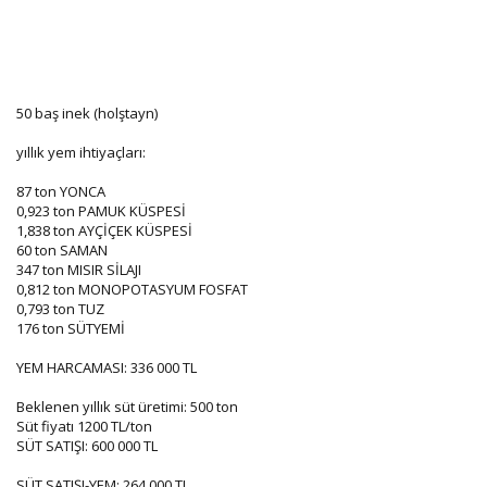
50 baş inek (holştayn)
yıllık yem ihtiyaçları:
87 ton YONCA
0,923 ton PAMUK KÜSPESİ
1,838 ton AYÇİÇEK KÜSPESİ
60 ton SAMAN
347 ton MISIR SİLAJI
0,812 ton MONOPOTASYUM FOSFAT
0,793 ton TUZ
176 ton SÜTYEMİ
YEM HARCAMASI: 336 000 TL
Beklenen yıllık süt üretimi: 500 ton
Süt fiyatı 1200 TL/ton
SÜT SATIŞI: 600 000 TL
SÜT SATIŞI-YEM: 264 000 TL