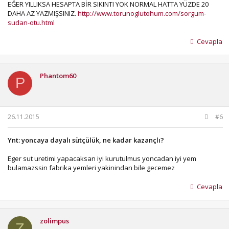
BİLGİ: işçilik, nakliye, sağlık harcamaları, yakıt, ısınma vs için
EĞER YILLIKSA HESAPTA BİR SIKINTI YOK NORMAL HATTA YÜZDE 20
harcamalar ayrıca hesaplanmalı.
DAHA AZ YAZMIŞSINIZ.
http://www.torunoglutohum.com/sorgum-
sudan-otu.html
bu hesap tutar mı? TÜRKİYE şartlarında mümkün mü?
Cevapla
Phantom60
P
26.11.2015
#6
Ynt: yoncaya dayalı sütçülük, ne kadar kazançlı?
Eger sut uretimi yapacaksan iyi kurutulmus yoncadan iyi yem
bulamazssin fabrika yemleri yakinindan bile gecemez
Cevapla
zolimpus
Z