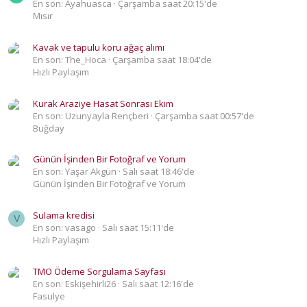
En son: Ayahuasca
Çarşamba saat 20:15'de
Mısır
Kavak ve tapulu koru ağaç alımı
En son: The_Hoca
Çarşamba saat 18:04'de
Hızlı Paylaşım
Kurak Araziye Hasat Sonrası Ekim
En son: Uzunyayla Rençberi
Çarşamba saat 00:57'de
Buğday
Günün İşinden Bir Fotoğraf ve Yorum
En son: Yaşar Akgün
Salı saat 18:46'de
Günün İşinden Bir Fotoğraf ve Yorum
Sulama kredisi
V
En son: vasago
Salı saat 15:11'de
Hızlı Paylaşım
TMO Ödeme Sorgulama Sayfası
En son: Eskişehirli26
Salı saat 12:16'de
Fasulye