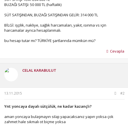
BUZAĞI SATIŞI: 50 000 TL (haftalık)
SÜT SATIŞINDAN, BUZAĞI SATIŞINDAN GELİR: 314 000 TL
BİLGİ: işçilik, nakliye, sağlık harcamaları, yakıt, ısınma vs için
harcamalar ayrıca hesaplanmalı.
bu hesap tutar mı? TÜRKİYE şartlarında mümkün mü?
Cevapla
CELAL KARABULUT
13.11.2015
#2
Ynt: yoncaya dayalı sütçülük, ne kadar kazançlı?
aman yoncaya bulaşmayın silajı yapacaksanız yapın yoksa çok
zahmet hale sıkmalı ot biçme yoksa