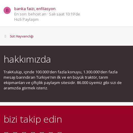
banka faizi, enfilasyon
B
En son: behcet arı
Salı saat 10:19'de
Hızlı Paylaşım
Süt Hayvanclığı
hakkımızda
TrakKulüp, içinde 100.000'den fazla konuyu, 1.300.000'den fazla
mesajı barındıran Türkiye'nin ilk ve en büyük traktör, tarım
ekipmanları ve çiftçilik paylaşım sitesidir. 86.000 üyemiz gibi sizi de
aramızda görmek isteriz.
bizi takip edin