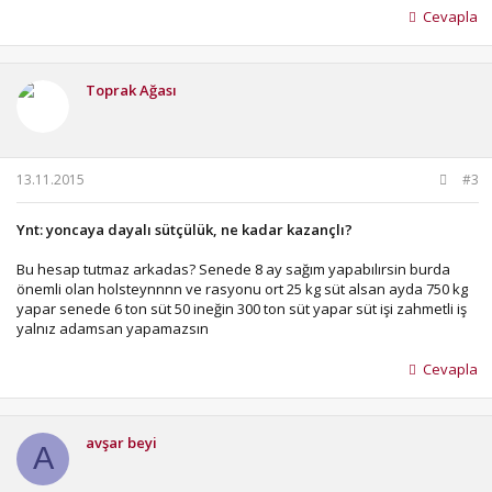
Cevapla
Toprak Ağası
13.11.2015
#3
Ynt: yoncaya dayalı sütçülük, ne kadar kazançlı?
Bu hesap tutmaz arkadas? Senede 8 ay sağım yapabılırsin burda
önemli olan holsteynnnn ve rasyonu ort 25 kg süt alsan ayda 750 kg
yapar senede 6 ton süt 50 ineğin 300 ton süt yapar süt işi zahmetli iş
yalnız adamsan yapamazsın
Cevapla
avşar beyi
A