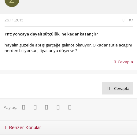
26.11.2015
#7
Ynt: yoncaya dayalı sütçülük, ne kadar kazançlı?
hayalin güzelde abi iş gerçeğe gelince olmuyor. O kadar süt alacağını
nerden biliyorsun, fiyatlar ya düşerse ?
Cevapla
Cevapla
Facebook
Twitter
Pinterest
WhatsApp
E-posta
Paylaş:
Benzer Konular