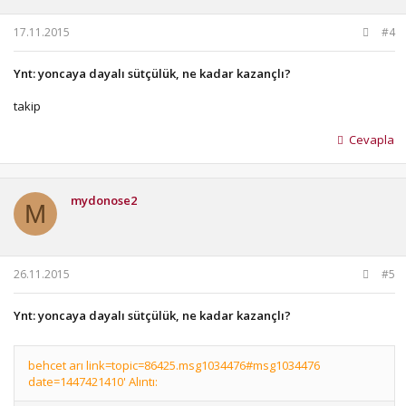
17.11.2015
#4
Ynt: yoncaya dayalı sütçülük, ne kadar kazançlı?
takip
Cevapla
mydonose2
M
26.11.2015
#5
Ynt: yoncaya dayalı sütçülük, ne kadar kazançlı?
behcet arı link=topic=86425.msg1034476#msg1034476
date=1447421410' Alıntı: