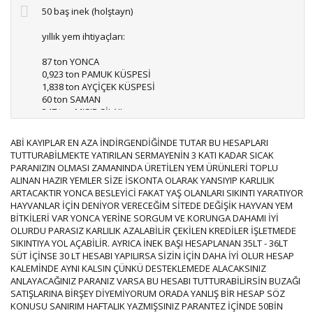
50 baş inek (holştayn)
yıllık yem ihtiyaçları:
87 ton YONCA
0,923 ton PAMUK KÜSPESİ
1,838 ton AYÇİÇEK KÜSPESİ
60 ton SAMAN
347 ton MISIR SİLAJI
0,812 ton MONOPOTASYUM FOSFAT
0,793 ton TUZ
ABİ KAYIPLAR EN AZA İNDİRGENDİĞİNDE TUTAR BU HESAPLARI
176 ton SÜTYEMİ
TUTTURABİLMEKTE YATIRILAN SERMAYENİN 3 KATI KADAR SICAK
PARANIZIN OLMASI ZAMANINDA ÜRETİLEN YEM ÜRÜNLERİ TOPLU
YEM HARCAMASI: 336 000 TL
ALINAN HAZIR YEMLER SİZE İSKONTA OLARAK YANSIYIP KARLILIK
ARTACAKTIR YONCA BESLEYİCİ FAKAT YAŞ OLANLARI SIKINTI YARATIYOR
Beklenen yıllık süt üretimi: 500 ton
HAYVANLAR İÇİN DENİYOR VERECEĞİM SİTEDE DEĞİŞİK HAYVAN YEM
Süt fiyatı 1200 TL/ton
BİTKİLERİ VAR YONCA YERİNE SORGUM VE KORUNGA DAHAMI İYİ
SÜT SATIŞI: 600 000 TL
OLURDU PARASIZ KARLILIK AZALABİLİR ÇEKİLEN KREDİLER İŞLETMEDE
SIKINTIYA YOL AÇABİLİR. AYRICA İNEK BAŞI HESAPLANAN 35LT - 36LT
SÜT SATIŞI-YEM: 264 000 TL
SÜT İÇİNSE 30 LT HESABI YAPILIRSA SİZİN İÇİN DAHA İYİ OLUR HESAP
BUZAĞI SATIŞI: 50 000 TL (haftalık)
KALEMİNDE AYNI KALSIN ÇÜNKÜ DESTEKLEMEDE ALACAKSINIZ
ANLAYACAĞINIZ PARANIZ VARSA BU HESABI TUTTURABİLİRSİN BUZAĞI
SÜT SATIŞINDAN, BUZAĞI SATIŞINDAN GELİR: 314 000 TL
SATIŞLARINA BİRŞEY DİYEMİYORUM ORADA YANLIŞ BİR HESAP SÖZ
KONUSU SANIRIM HAFTALIK YAZMIŞSINIZ PARANTEZ İÇİNDE 50BİN