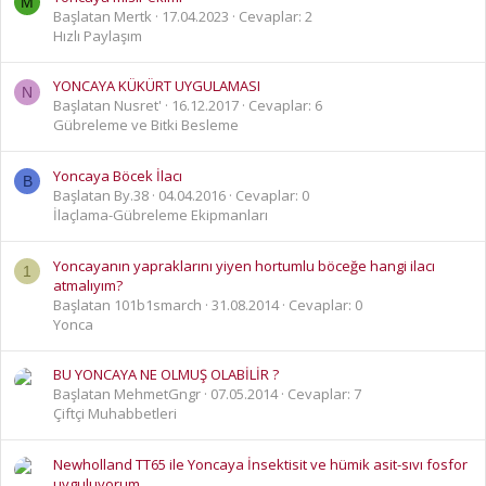
M
Başlatan Mertk
17.04.2023
Cevaplar: 2
Hızlı Paylaşım
YONCAYA KÜKÜRT UYGULAMASI
N
Başlatan Nusret'
16.12.2017
Cevaplar: 6
Gübreleme ve Bitki Besleme
Yoncaya Böcek İlacı
B
Başlatan By.38
04.04.2016
Cevaplar: 0
İlaçlama-Gübreleme Ekipmanları
Yoncayanın yapraklarını yiyen hortumlu böceğe hangi ilacı
1
atmalıyım?
Başlatan 101b1smarch
31.08.2014
Cevaplar: 0
Yonca
BU YONCAYA NE OLMUŞ OLABİLİR ?
Başlatan MehmetGngr
07.05.2014
Cevaplar: 7
Çiftçi Muhabbetleri
Newholland TT65 ile Yoncaya İnsektisit ve hümik asit-sıvı fosfor
uyguluyorum