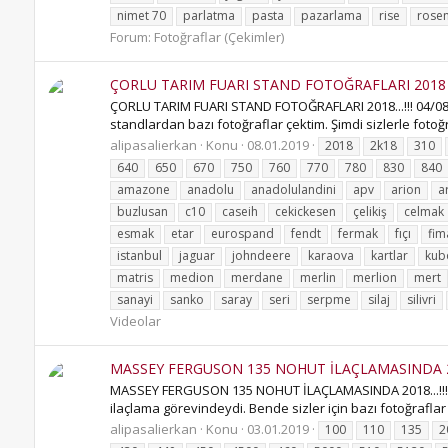
nimet 70
parlatma
pasta
pazarlama
rise
rose
Forum:
Fotoğraflar (Çekimler)
ÇORLU TARIM FUARI STAND FOTOĞRAFLARI 2018 (28
ÇORLU TARIM FUARI STAND FOTOĞRAFLARI 2018...!!! 04/08/
standlardan bazı fotoğraflar çektim. Şimdi sizlerle fotoğraf
alipasalierkan
Konu
08.01.2019
2018
2k18
310
640
650
670
750
760
770
780
830
840
amazone
anadolu
anadolulandini
apv
arion
a
buzlusan
c10
caseih
cekickesen
çelikiş
celmak
esmak
etar
eurospand
fendt
fermak
fıçı
fim
istanbul
jaguar
johndeere
karaova
kartlar
kub
matris
medion
merdane
merlin
merlion
mert
sanayi
sanko
saray
seri
serpme
silaj
silivri
Videolar
MASSEY FERGUSON 135 NOHUT İLAÇLAMASINDA 201
MASSEY FERGUSON 135 NOHUT İLAÇLAMASINDA 2018...!!! 20/
ilaçlama görevindeydi. Bende sizler için bazı fotoğraflar ç
alipasalierkan
Konu
03.01.2019
100
110
135
2