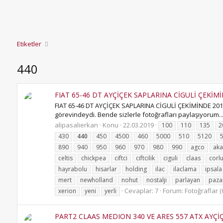
Etiketler
440
FIAT 65-46 DT AYÇİÇEK SAPLARINA CİGULİ ÇEKİMİND
FIAT 65-46 DT AYÇİÇEK SAPLARINA CİGULİ ÇEKİMİNDE 2018...
görevindeydi. Bende sizlerle fotoğrafları paylaşıyorum....;
alipasalierkan
Konu
22.03.2019
100
110
135
2
430
440
450
4500
460
5000
510
5120
890
940
950
960
970
980
990
agco
aka
celtis
chickpea
ciftci
ciftcilik
ciguli
claas
corl
hayrabolu
hisarlar
holding
ilac
ilaclama
ipsala
mert
newholland
nohut
nostalji
parlayan
paza
Cevaplar: 7
Forum:
Fotoğraflar (
xerion
yeni
yerli
PART2 CLAAS MEDION 340 VE ARES 557 ATX AYÇİÇEK