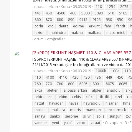
görevindeydi. Şimdi sizlerle fotoğrafları paylaşıyorum....;) a
alipasalierkan
Konu
09.03.2019
110
1254
2075
440
450
4500
460
5000
5090
510
5105
860
870
880
890
9115
9125
930
950
9
corlu
crd
deutz
edirne
erkunt
fahr
fendt
h
lexion
mahindra
makina
malkara
mccormick
m
Forum:
Fotoğraflar
[GoPRO] ERKUNT HAŞMET 110 & CLAAS ARES 557
[GoPRO] ERKUNT HAŞMET 110 & CLAAS ARES 557 & PARLA
21/11/2015 Arkadaşlar bu fotoğraflarda ve video da 2015
alipasalierkan
Konu
06.03.2019
1000lt
100a
110
410
4100
4110
420
430
436
440
450
4
760
770
780
800
8005
800lt
8075
8085
akca
aletleri
alipasalierkan
alpler
anadolu
ar-
cekickesen
cekim
celtis
ciftci
ciftcilik
cizel
cl
hattat
havadan
havsa
hayrabolu
hisarlar
hms
makina
malkara
matris
mavic pro
mccormick
sanayi
sanko
serpme
silivri
solis
sungur
t5.
Cevaplar: 13
F
yanmar
yeni
yulaf
zetor
ziraat