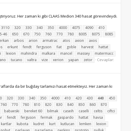
tiriyoruz. Her zaman ki gibi CLAAS Medion 340 hasat görevindeydi.
3110
320
330
340
350
4000
4075
4090
410
5-46
650
670
750
760
770
780
8005
8075
8085
ierkan
arbos
arion
armatrac
atos
axion
axos
os
erkunt
fendt
ferguson
fiat
goble
harvest
hattat
i
lexion
mahindra
malkara
mancel
massey
matermacc
Cevaplar:
cano
tucano
valtra
vize
xerion
yapan
zetor
flarda da bir buğday tarlamızı hasat etmekteyiz. Her zaman ki
0
320
330
340
350
4000
410
420
430
440
450
760
770
780
810
820
830
840
850
860
870
babaeski
bereket 60
bilmak
caseih
caselli
celtis
ciftci
hr
fendt
ferguson
fermak
gaspardo
hattat
havsa
kartlar
kubota
kudret
kurt
kutlucan
lemken
lexion
nohut
parlayan
pazarlama
perkins
prototip
pulluk