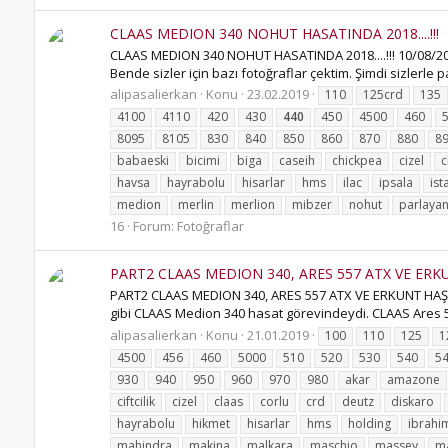
CLAAS MEDION 340 NOHUT HASATINDA 2018....!!!
CLAAS MEDION 340 NOHUT HASATINDA 2018....!!! 10/08/201
Bende sizler için bazı fotoğraflar çektim. Şimdi sizlerle payl
alipasalierkan
Konu
23.02.2019
110
125crd
135
4100
4110
420
430
440
450
4500
460
8095
8105
830
840
850
860
870
880
8
babaeski
bicimi
biga
caseih
chickpea
cizel
c
havsa
hayrabolu
hisarlar
hms
ilac
ipsala
ist
medion
merlin
merlion
mibzer
nohut
parlaya
16
Forum:
Fotoğraflar
PART2 CLAAS MEDION 340, ARES 557 ATX VE ERKU
PART2 CLAAS MEDION 340, ARES 557 ATX VE ERKUNT HAŞME
gibi CLAAS Medion 340 hasat görevindeydi. CLAAS Ares 5
alipasalierkan
Konu
21.01.2019
100
110
125
1
4500
456
460
5000
510
520
530
540
5
930
940
950
960
970
980
akar
amazone
ciftcilik
cizel
claas
corlu
crd
deutz
diskaro
hayrabolu
hikmet
hisarlar
hms
holding
ibrahi
mahindra
makina
malkara
maschio
massey
ma