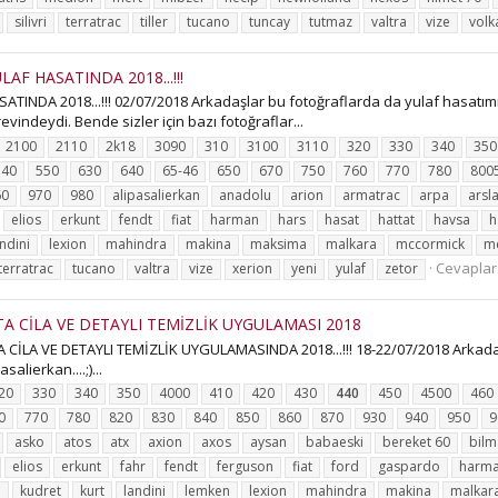
silivri
terratrac
tiller
tucano
tuncay
tutmaz
valtra
vize
volk
F HASATINDA 2018...!!!
DA 2018...!!! 02/07/2018 Arkadaşlar bu fotoğraflarda da yulaf hasatımız
indeydi. Bende sizler için bazı fotoğraflar...
2100
2110
2k18
3090
310
3100
3110
320
330
340
350
540
550
630
640
65-46
650
670
750
760
770
780
800
60
970
980
alipasalierkan
anadolu
arion
armatrac
arpa
arsl
elios
erkunt
fendt
fiat
harman
hars
hasat
hattat
havsa
h
ndini
lexion
mahindra
makina
maksima
malkara
mccormick
m
Cevaplar:
terratrac
tucano
valtra
vize
xerion
yeni
yulaf
zetor
A CİLA VE DETAYLI TEMİZLİK UYGULAMASI 2018
LA VE DETAYLI TEMİZLİK UYGULAMASINDA 2018...!!! 18-22/07/2018 Arkadaşl
salierkan....;)...
20
330
340
350
4000
410
420
430
440
450
4500
460
0
770
780
820
830
840
850
860
870
930
940
950
9
asko
atos
atx
axion
axos
aysan
babaeski
bereket 60
bilm
elios
erkunt
fahr
fendt
ferguson
fiat
ford
gaspardo
harm
a
kudret
kurt
landini
lemken
lexion
mahindra
makina
malkar