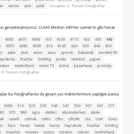
Cevaplar: 0
Forum:
Fotoğraflar
an
xerion
yeni
yulaf
ı gerçekleştiriyoruz. CLAAS Medion 340 her zaman ki gibi hasat
4000
4075
4090
410
4100
4110
420
430
440
5
8075
8085
8095
810
8105
820
830
840
850
an
asko
atos
axion
axos
aycicek
babaeski
bereket 60
ayrabolu
hisarlar
holding
ipsala
istanbul
jaguar
edion
newholland
nimet 70
nohut
pazarlama
prototip
 8
Forum:
Fotoğraflar
ar bu fotoğraflarda da geçen yaz traktörlerimize yaptığım pasta
5000
510
520
530
540
547
550
557
567
577
60
970
980
agco
aletleri
alipasalierkan
alpler
ak
caseih
celmak
celtis
ciftci
ciftcilik
cila
cizel
claas
an
hars
hasat
hattat
havsa
hayrabolu
hisarlar
holding
a
maschio
massey
matris
medion
mibzer
newholland