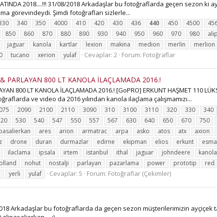
DA 2018....!!! 31/08/2018 Arkadaşlar bu fotoğraflarda geçen sezon ki ay
a görevindeydi. Şimdi fotoğrafları sizlerle...
330
340
350
4000
410
420
430
436
440
450
4500
45
850
860
870
880
890
930
940
950
960
970
980
ali
jaguar
kanola
kartlar
lexion
makina
medion
merlin
merlion
Cevaplar: 2
Forum:
Fotoğraflar
0
tucano
xerion
yulaf
 & PARLAYAN 800 LT KANOLA İLAÇLAMADA 2016.!
YAN 800 LT KANOLA İLAÇLAMADA 2016.! [GoPRO] ERKUNT HAŞMET 110 LÜKS,
ğraflarda ve video da 2016 yılından kanola ilaçlama çalışmamızı...
075
2090
2100
2110
3090
310
3100
3110
320
330
340
520
530
540
547
550
557
567
630
640
650
670
750
ipasalierkan
ares
arion
armatrac
arpa
asko
atos
atx
axion
z
drone
duran
durmazlar
edirne
ekipman
elios
erkunt
esma
ilaclama
ipsala
irtem
istanbul
ithal
jaguar
johndeere
kanola
olland
nohut
nostalji
parlayan
pazarlama
power
prototip
red
Cevaplar: 5
Forum:
Fotoğraflar (Çekimler)
i
yerli
yulaf
18 Arkadaşlar bu fotoğraflarda da geçen sezon müşterilerimizin ayçiçek t