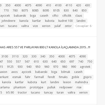
0
350
4000
4075
4090
410
4100
4110
420
430
770
780
8075
8085
8095
8105
830
840
850
aycicek
babaeski
biga
caseih
ciftci
ciftcilik
claas
johndeere
kanola
kartlar
kubota
kudret 100
landini
Cevaplar: 6
livri
tucano
valtra
vize
xerion
yulaf
zetor
S ARES 557 VE PARLAYAN 800 LT KANOLA İLAÇLAMADA 2015...!!!
3100
3110
320
330
340
350
4000
4075
4090
47
550
557
567
610
630
640
650
697
740
750
15
9125
930
940
950
960
970
980
990
agrotek
axion
axos
aycicek
babaeski
biga
bilmak
caseih
erkunt
esmak
fahr
farmall
fendt
fimaks
goble
gopro
kanola
kartlar
kubota
kurt
landini
lexion
mahindra
zarlama
phantom
prototype
pulluk
redpower
rise
15
tr5.90
tractor
tucano
tuncay
turan
valtra
xerion