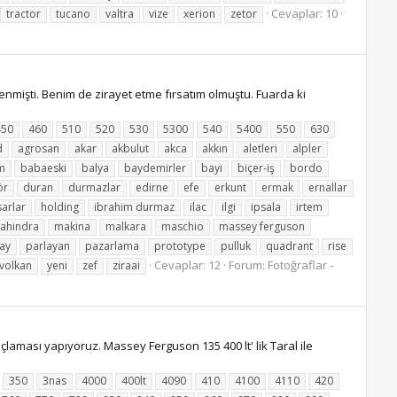
Cevaplar: 10
tractor
tucano
valtra
vize
xerion
zetor
mişti. Benim de zirayet etme fırsatım olmuştu. Fuarda ki
450
460
510
520
530
5300
540
5400
550
630
d
agrosan
akar
akbulut
akca
akkın
aletleri
alpler
m
babaeski
balya
baydemirler
bayi
biçer-iş
bordo
ör
duran
durmazlar
edirne
efe
erkunt
ermak
ernallar
sarlar
holding
ibrahim durmaz
ilac
ilgi
ipsala
irtem
ahindra
makina
malkara
maschio
massey ferguson
ay
parlayan
pazarlama
prototype
pulluk
quadrant
rise
Cevaplar: 12
Forum:
Fotoğraflar -
volkan
yeni
zef
ziraai
ması yapıyoruz. Massey Ferguson 135 400 lt' lik Taral ile
350
3nas
4000
400lt
4090
410
4100
4110
420