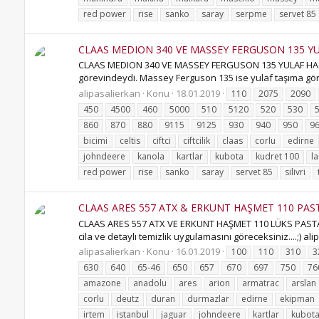
red power
rise
sanko
saray
serpme
servet 85
CLAAS MEDION 340 VE MASSEY FERGUSON 135 YULA
CLAAS MEDION 340 VE MASSEY FERGUSON 135 YULAF HASATIN
görevindeydi. Massey Ferguson 135 ise yulaf taşıma görev
alipasalierkan
Konu
18.01.2019
110
2075
2090
450
4500
460
5000
510
5120
520
530
860
870
880
9115
9125
930
940
950
9
bicimi
celtis
ciftci
ciftcilik
claas
corlu
edirne
johndeere
kanola
kartlar
kubota
kudret 100
la
red power
rise
sanko
saray
servet 85
silivri
CLAAS ARES 557 ATX & ERKUNT HAŞMET 110 PAST
CLAAS ARES 557 ATX VE ERKUNT HAŞMET 110 LÜKS PASTA Cİ
cila ve detaylı temizlik uygulamasını göreceksiniz....;) alipa
alipasalierkan
Konu
16.01.2019
100
110
310
3
630
640
65-46
650
657
670
697
750
76
amazone
anadolu
ares
arion
armatrac
arslan
corlu
deutz
duran
durmazlar
edirne
ekipman
irtem
istanbul
jaguar
johndeere
kartlar
kubot