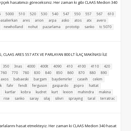
çiçek hasatımızı göreceksiniz. Her zaman ki gibi CLAAS Medion 340
6
5000
510
520
530
540
547
550
557
567
610
pasalierkan
ares
arion
arpa
asko
atos
atx
avero
newholland
nohut
pazarlama
prototip
sanko
tc 5070
 CLAAS ARES 557 ATX VE PARLAYAN 800 LT İLAÇ MAKİNASI İLE
350
3nas
4000
400lt
4090
410
4100
4110
420
760
770
780
830
840
850
860
870
880
890
axos
babaeski
bargam
baydemirler
caseih
cekim
k
fahr
fendt
ferguson
gaspardo
gopro
hattat
kartlar
kobra
kudret
kurt
lexion
mahindra
makina
rise
sanko
saray
silaj
silivri
spraying
taral
terratrac
arlalarını hasat etmekteyiz. Her zaman ki CLAAS Medion 340 hasat