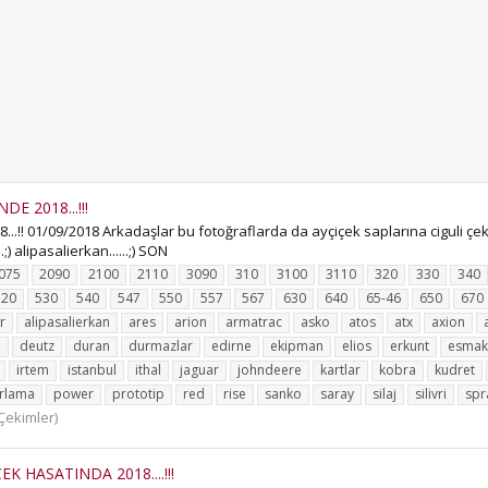
E 2018...!!!
!! 01/09/2018 Arkadaşlar bu fotoğraflarda da ayçiçek saplarına ciguli çeki
) alipasalierkan......;) SON
075
2090
2100
2110
3090
310
3100
3110
320
330
340
520
530
540
547
550
557
567
630
640
65-46
650
670
r
alipasalierkan
ares
arion
armatrac
asko
atos
atx
axion
u
deutz
duran
durmazlar
edirne
ekipman
elios
erkunt
esmak
irtem
istanbul
ithal
jaguar
johndeere
kartlar
kobra
kudret
rlama
power
prototip
red
rise
sanko
saray
silaj
silivri
spr
Çekimler)
 HASATINDA 2018....!!!