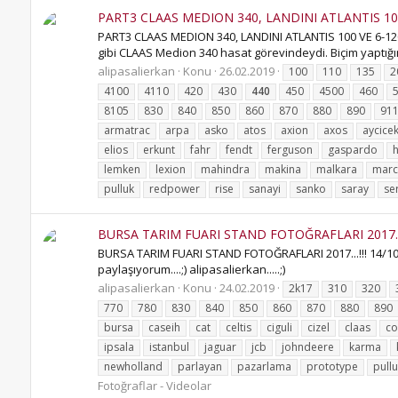
PART3 CLAAS MEDION 340, LANDINI ATLANTIS 100
PART3 CLAAS MEDION 340, LANDINI ATLANTIS 100 VE 6-120C
gibi CLAAS Medion 340 hasat görevindeydi. Biçim yaptığımı
alipasalierkan
Konu
26.02.2019
100
110
135
2
4100
4110
420
430
440
450
4500
460
8105
830
840
850
860
870
880
890
91
armatrac
arpa
asko
atos
axion
axos
aycice
elios
erkunt
fahr
fendt
ferguson
gaspardo
h
lemken
lexion
mahindra
makina
malkara
marc
pulluk
redpower
rise
sanayi
sanko
saray
se
BURSA TARIM FUARI STAND FOTOĞRAFLARI 2017...!
BURSA TARIM FUARI STAND FOTOĞRAFLARI 2017...!!! 14/10/2
paylaşıyorum....;) alipasalierkan.....;)
alipasalierkan
Konu
24.02.2019
2k17
310
320
770
780
830
840
850
860
870
880
890
bursa
caseih
cat
celtis
ciguli
cizel
claas
co
ipsala
istanbul
jaguar
jcb
johndeere
karma
newholland
parlayan
pazarlama
prototype
pull
Fotoğraflar - Videolar