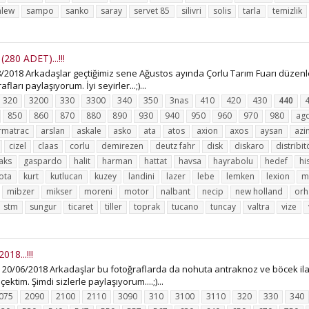
nlew
sampo
sanko
saray
servet 85
silivri
solis
tarla
temizlik
0 ADET)...!!!
2018 Arkadaşlar geçtiğimiz sene Ağustos ayında Çorlu Tarım Fuarı düzenlen
ları paylaşıyorum. İyi seyirler...;)...
320
3200
330
3300
340
350
3nas
410
420
430
440
850
860
870
880
890
930
940
950
960
970
980
ag
rmatrac
arslan
askale
asko
ata
atos
axion
axos
aysan
azi
cizel
claas
corlu
demirezen
deutz fahr
disk
diskaro
distribit
aks
gaspardo
halit
harman
hattat
havsa
hayrabolu
hedef
hi
ota
kurt
kutlucan
kuzey
landini
lazer
lebe
lemken
lexion
m
mibzer
mikser
moreni
motor
nalbant
necip
new holland
orh
stm
sungur
ticaret
tiller
toprak
tucano
tuncay
valtra
vize
8...!!!
06/2018 Arkadaşlar bu fotoğraflarda da nohuta antraknoz ve böcek ilaçla
ektim. Şimdi sizlerle paylaşıyorum....;)...
075
2090
2100
2110
3090
310
3100
3110
320
330
340