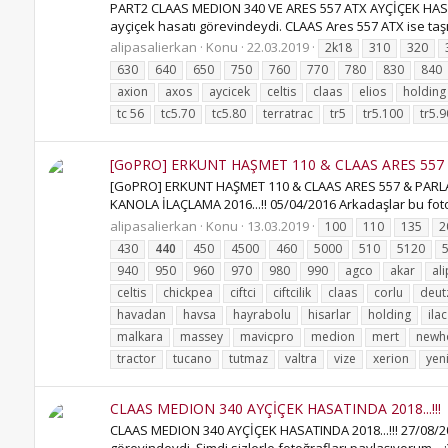
PART2 CLAAS MEDION 340 VE ARES 557 ATX AYÇİÇEK HASATIN
ayçiçek hasatı görevindeydi. CLAAS Ares 557 ATX ise taşım
alipasalierkan
Konu
22.03.2019
2k18
310
320
630
640
650
750
760
770
780
830
840
axion
axos
aycicek
celtis
claas
elios
holding
tc 56
tc5.70
tc5.80
terratrac
tr5
tr5.100
tr5.9
[GoPRO] ERKUNT HAŞMET 110 & CLAAS ARES 557
[GoPRO] ERKUNT HAŞMET 110 & CLAAS ARES 557 & PARLA
KANOLA İLAÇLAMA 2016...!! 05/04/2016 Arkadaşlar bu foto
alipasalierkan
Konu
13.03.2019
100
110
135
2
430
440
450
4500
460
5000
510
5120
940
950
960
970
980
990
agco
akar
al
celtis
chickpea
ciftci
ciftcilik
claas
corlu
deut
havadan
havsa
hayrabolu
hisarlar
holding
ilac
malkara
massey
mavicpro
medion
mert
newh
tractor
tucano
tutmaz
valtra
vize
xerion
yen
CLAAS MEDION 340 AYÇİÇEK HASATINDA 2018...!!!
CLAAS MEDION 340 AYÇİÇEK HASATINDA 2018...!!! 27/08/20