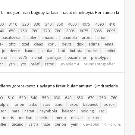
bir müşterimizin buğday tarlasını hasat etmekteyiz. Her zaman ki
00
3110
320
330
340
350
4000
4075
4090
410
40
650
750
760
770
780
8005
8075
8085
8095
lipasalierkan
alpler
amazone
anadolu
arbos
arion
ak
ciftci
cizel
claas
corlu
deutz
disk
edirne
eima
johndeere
kanola
kartlar
kioti
kubota
kudret
landini
land
nimet 75
nohut
parlayan
pazarlama
prototype
Cevaplar: 4
Forum:
Fotoğraflar
on
yeni
yto
yulaf
zetor
arını göreceksiniz. Paylaşma fırsatı bulamamıştım. Şimdi sizlerle
00
510
530
540
550
630
640
650
670
750
760
alpler
arion
asko
atos
axion
axos
babaeski
bozok
uson
hars
hattat
hayrabolu
helezon
holding
ilac
matris
medion
merlion
merlo
mibzer
mikser
Cevaplar: 14
Forum:
tiller
tucano
valtra
vize
xerion
yem