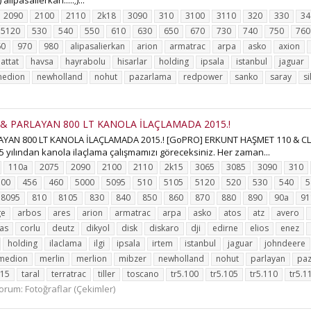
lipasalierkan.....;)...
2090
2100
2110
2k18
3090
310
3100
3110
320
330
34
5120
530
540
550
610
630
650
670
730
740
750
760
60
970
980
alipasalierkan
arion
armatrac
arpa
asko
axion
attat
havsa
hayrabolu
hisarlar
holding
ipsala
istanbul
jaguar
edion
newholland
nohut
pazarlama
redpower
sanko
saray
si
 & PARLAYAN 800 LT KANOLA İLAÇLAMADA 2015.!
YAN 800 LT KANOLA İLAÇLAMADA 2015.! [GoPRO] ERKUNT HAŞMET 110 & CLAA
 yılından kanola ilaçlama çalışmamızı göreceksiniz. Her zaman...
110a
2075
2090
2100
2110
2k15
3065
3085
3090
310
500
456
460
5000
5095
510
5105
5120
520
530
540
5
8095
810
8105
830
840
850
860
870
880
890
90a
91
ge
arbos
ares
arion
armatrac
arpa
asko
atos
atz
avero
aas
corlu
deutz
dikyol
disk
diskaro
dji
edirne
elios
enez
holding
ilaclama
ilgi
ipsala
irtem
istanbul
jaguar
johndeere
medion
merlin
merlion
mibzer
newholland
nohut
parlayan
pa
115
taral
terratrac
tiller
toscano
tr5.100
tr5.105
tr5.110
tr5.1
orum:
Fotoğraflar (Çekimler)