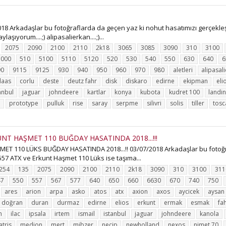
8 Arkadaşlar bu fotoğraflarda da geçen yaz ki nohut hasatımızı gerçekleş
aşıyorum....;) alipasalierkan....;)...
2075
2090
2100
2110
2k18
3065
3085
3090
310
3100
5000
510
5100
5110
5120
520
530
540
550
630
640
6
90
9115
9125
930
940
950
960
970
980
aletleri
alipasal
laas
corlu
deste
deutz fahr
disk
diskaro
edirne
ekipman
eli
anbul
jaguar
johndeere
kartlar
konya
kubota
kudret 100
landin
n
prototype
pulluk
rise
saray
serpme
silivri
solis
tiller
tos
NT HAŞMET 110 BUĞDAY HASATINDA 2018...!!!
T 110 LÜKS BUĞDAY HASATINDA 2018...!! 03/07/2018 Arkadaşlar bu fotoğra
57 ATX ve Erkunt Haşmet 110 Lüks ise taşıma...
254
135
2075
2090
2100
2110
2k18
3090
310
3100
311
47
550
557
567
577
640
650
660
6630
670
740
750
ares
arion
arpa
asko
atos
atx
axion
axos
aycicek
aysan
doğran
duran
durmaz
edirne
elios
erkunt
ermak
esmak
fa
m
ilac
ipsala
irtem
ismail
istanbul
jaguar
johndeere
kanola
tris
medion
mert
mibzer
necip
newholland
nexos
nimet 70