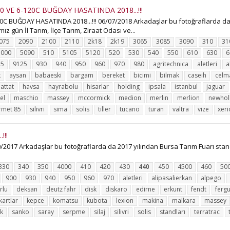
 VE 6-120C BUĞDAY HASATINDA 2018...!!!
 BUĞDAY HASATINDA 2018...!!! 06/07/2018 Arkadaşlar bu fotoğraflarda da 
z gün İl Tarım, İlçe Tarım, Ziraat Odası ve...
075
2090
2100
2110
2k18
2k19
3065
3085
3090
310
31
5000
5090
510
5105
5120
520
530
540
550
610
630
6
15
9125
930
940
950
960
970
980
agritechnica
aletleri
a
k
aysan
babaeski
bargam
bereket
bicimi
bilmak
caseih
celm
attat
havsa
hayrabolu
hisarlar
holding
ipsala
istanbul
jaguar
el
maschio
massey
mccormick
medion
merlin
merlion
newhol
rmet 85
silivri
sima
solis
tiller
tucano
turan
valtra
vize
xeri
!!
017 Arkadaşlar bu fotoğraflarda da 2017 yılından Bursa Tarım Fuarı standl
330
340
350
4000
410
420
430
440
450
4500
460
50
900
930
940
950
960
970
aletleri
alipasalierkan
alpego
rlu
deksan
deutz fahr
disk
diskaro
edirne
erkunt
fendt
ferg
kartlar
kepce
komatsu
kubota
lexion
makina
malkara
massey
uk
sanko
saray
serpme
silaj
silivri
solis
standları
terratrac