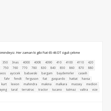
mindeyiz. Her zaman ki gibi Fiat 65-46 DT ciguli çekme
350
3nas
4000
400lt
4090
410
4100
4110
420
750
760
770
780
830
840
850
860
870
880
axos
aycicek
babaeski
bargam
baydemirler
caseih
fahr
fendt
ferguson
fiat
gaspardo
hattat
havsa
kurt
lexion
mahindra
makina
malkara
massey
medion
aying
taral
terratrac
tractor
tucano
tutmaz
valtra
vize