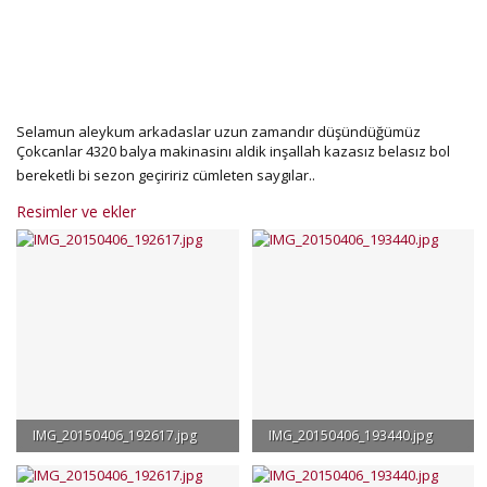
Selamun aleykum arkadaslar uzun zamandır düşündüğümüz
Çokcanlar 4320 balya makinasinı aldik inşallah kazasız belasız bol
bereketli bi sezon geçiririz cümleten saygılar..
Resimler ve ekler
IMG_20150406_192617.jpg
IMG_20150406_193440.jpg
3.3 MB · Görüntüleme: 462
3.3 MB · Görüntüleme: 388