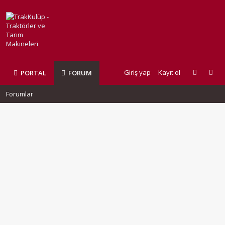
Giriş yap
Kayıt ol
PORTAL
FORUM
Forumlar