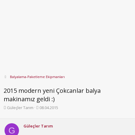
Balyalama-Paketleme Ekipmanları
2015 modern yeni Çokcanlar balya
makinamız geldi :)
K
B
Güleçler Tarım
08.04.2015
o
a
n
ş
b
l
Güleçler Tarım
G
u
a
y
n