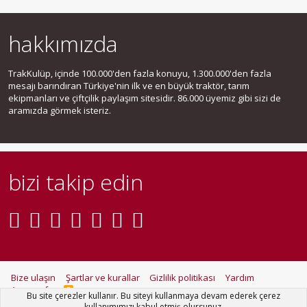
hakkımızda
TrakKulüp, içinde 100.000'den fazla konuyu, 1.300.000'den fazla
mesajı barındıran Türkiye'nin ilk ve en büyük traktör, tarım
ekipmanları ve çiftçilik paylaşım sitesidir. 86.000 üyemiz gibi sizi de
aramızda görmek isteriz.
bizi takip edin
Bize ulaşın
Şartlar ve kurallar
Gizlilik politikası
Yardım
Ana sayfa
R
Bu site çerezler kullanır. Bu siteyi kullanmaya devam ederek çerez
S
kullanımımızı kabul etmiş olursunuz.