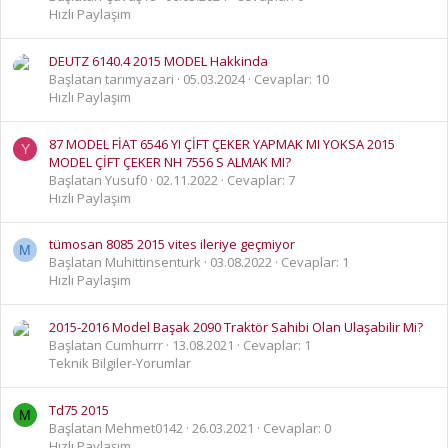
Hızlı Paylaşım
DEUTZ 6140.4 2015 MODEL Hakkinda
Başlatan tarımyazari
05.03.2024
Cevaplar: 10
Hızlı Paylaşım
87 MODEL FİAT 6546 YI ÇİFT ÇEKER YAPMAK MI YOKSA 2015
Y
MODEL ÇİFT ÇEKER NH 7556 S ALMAK MI?
Başlatan Yusuf0
02.11.2022
Cevaplar: 7
Hızlı Paylaşım
tümosan 8085 2015 vites ileriye geçmiyor
M
Başlatan Muhittinsenturk
03.08.2022
Cevaplar: 1
Hızlı Paylaşım
2015-2016 Model Başak 2090 Traktör Sahibi Olan Ulaşabilir Mi?
Başlatan Cumhurrr
13.08.2021
Cevaplar: 1
Teknik Bilgiler-Yorumlar
Td75 2015
M
Başlatan Mehmet0142
26.03.2021
Cevaplar: 0
Hızlı Paylaşım