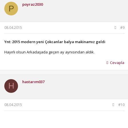
poyraz2030
P
08.04.2015
#9
Ynt: 2015 modern yeni Çokcanlar balya makinamız geldi
Hayırlı olsun Arkadaşada geçen ay aynısından aldık.
Cevapla
hastarım037
H
08.04.2015
#10