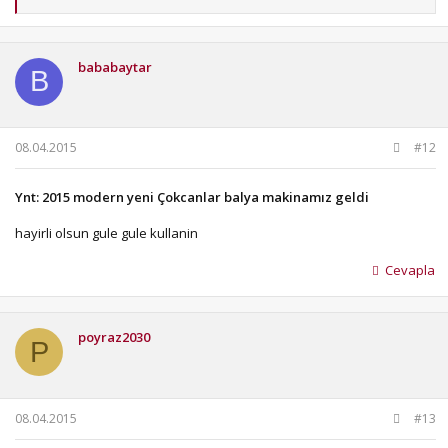
e
p
k
i
bababaytar
l
B
e
r
:
08.04.2015
#12
Ynt: 2015 modern yeni Çokcanlar balya makinamız geldi
hayirli olsun gule gule kullanin
Cevapla
poyraz2030
P
08.04.2015
#13