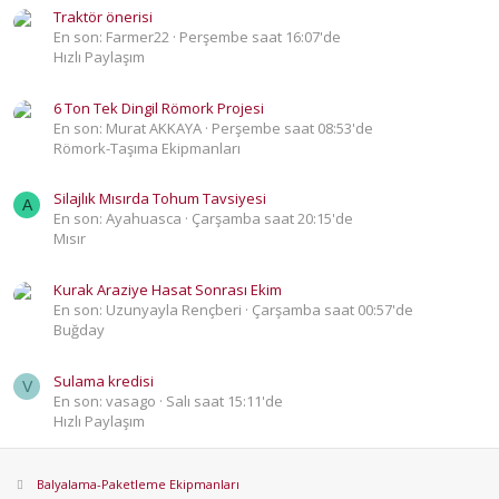
Traktör önerisi
En son: Farmer22
Perşembe saat 16:07'de
Hızlı Paylaşım
6 Ton Tek Dingil Römork Projesi
En son: Murat AKKAYA
Perşembe saat 08:53'de
Römork-Taşıma Ekipmanları
Silajlık Mısırda Tohum Tavsiyesi
A
En son: Ayahuasca
Çarşamba saat 20:15'de
Mısır
Kurak Araziye Hasat Sonrası Ekim
En son: Uzunyayla Rençberi
Çarşamba saat 00:57'de
Buğday
Sulama kredisi
V
En son: vasago
Salı saat 15:11'de
Hızlı Paylaşım
Balyalama-Paketleme Ekipmanları