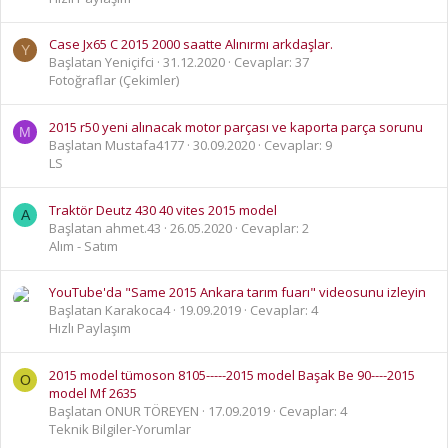
Case Jx65 C 2015 2000 saatte Alınırmı arkdaşlar.
Y
Başlatan Yeniçifci
31.12.2020
Cevaplar: 37
Fotoğraflar (Çekimler)
2015 r50 yeni alınacak motor parçası ve kaporta parça sorunu
M
Başlatan Mustafa4177
30.09.2020
Cevaplar: 9
LS
Traktör Deutz 430 40 vites 2015 model
A
Başlatan ahmet.43
26.05.2020
Cevaplar: 2
Alım - Satım
YouTube'da "Same 2015 Ankara tarım fuarı" videosunu izleyin
Başlatan Karakoca4
19.09.2019
Cevaplar: 4
Hızlı Paylaşım
2015 model tümoson 8105-----2015 model Başak Be 90----2015
O
model Mf 2635
Başlatan ONUR TÖREYEN
17.09.2019
Cevaplar: 4
Teknik Bilgiler-Yorumlar