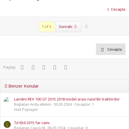
Cevapla
Son
1 of 3
Sonraki
Cevapla
Facebook
Twitter
Pinterest
WhatsApp
E-posta
Paylaş:
Benzer Konular
Landini REX 100 GT 2015 2018 model arası nasıl Bir traktördür
Başlatan Arda.altekin
03.05.2024
Cevaplar: 1
Hızlı Paylaşım
Td 65d 2015 far camı
Ç
Başlatan Çavuş18
06.03.2024
Cevaplar: 0