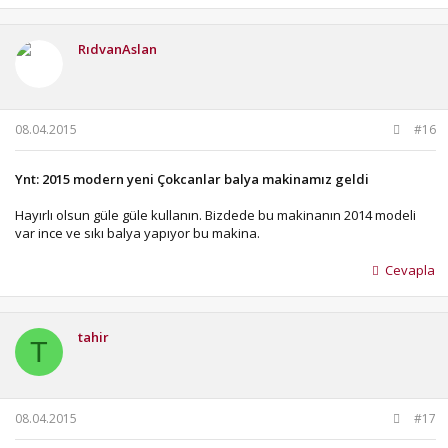
RıdvanAslan
08.04.2015
#16
Ynt: 2015 modern yeni Çokcanlar balya makinamız geldi
Hayırlı olsun güle güle kullanın. Bizdede bu makinanın 2014 modeli
var ince ve sıkı balya yapıyor bu makina.
Cevapla
tahir
T
08.04.2015
#17