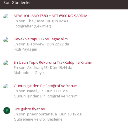
Son Gönderiler
NEW HOLLAND T580 e NET 6500 KG SARDIM
En son: The_Hoca
Bugün 02:40
Fotoğraflar (Çekimler)
Kavak ve tapulu koru ağaç alımı
En son: Blackview
Dün 22:22 da
Hızlı Paylaşım
En Uzun Topic Rekorunu TrakKulüp İle Kıralım
En son: Akifİnanç68
Dün 19:44 da
Muhabbet - Geyik
Günün İşinden Bir Fotoğraf ve Yorum
En son: ismail_17
Dün 11:00 da
Günün İşinden Bir Fotoğraf ve Yorum
Üre gübre fiyatları
P
En son: phednourtensua
Dün 10:19 da
Gübreleme ve Bitki Besleme