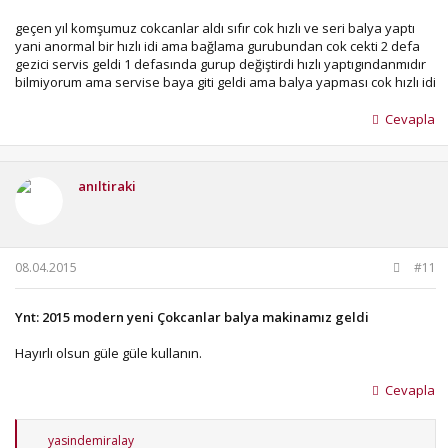
geçen yıl komşumuz cokcanlar aldı sıfır cok hızlı ve seri balya yaptı
yani anormal bir hızlı idi ama bağlama gurubundan cok cekti 2 defa
gezici servis geldi 1 defasında gurup değiştirdi hızlı yaptıgındanmıdır
bilmiyorum ama servise baya giti geldi ama balya yapması cok hızlı idi
Cevapla
anıltiraki
08.04.2015
#11
Ynt: 2015 modern yeni Çokcanlar balya makinamız geldi
Hayırlı olsun güle güle kullanın.
Cevapla
T
yasindemiralay