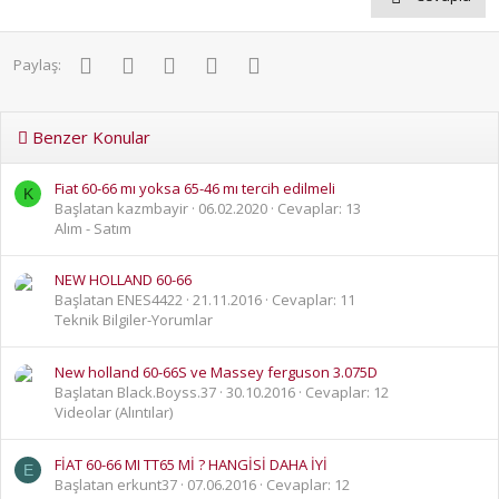
Facebook
Twitter
Pinterest
WhatsApp
E-posta
Paylaş:
Benzer Konular
Fiat 60-66 mı yoksa 65-46 mı tercih edilmeli
K
Başlatan kazmbayir
06.02.2020
Cevaplar: 13
Alım - Satım
NEW HOLLAND 60-66
Başlatan ENES4422
21.11.2016
Cevaplar: 11
Teknik Bilgiler-Yorumlar
New holland 60-66S ve Massey ferguson 3.075D
Başlatan Black.Boyss.37
30.10.2016
Cevaplar: 12
Videolar (Alıntılar)
FİAT 60-66 MI TT65 Mİ ? HANGİSİ DAHA İYİ
E
Başlatan erkunt37
07.06.2016
Cevaplar: 12