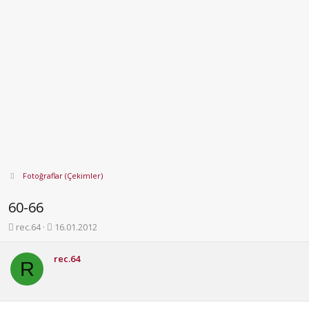
Fotoğraflar (Çekimler)
60-66
K
B
rec.64
16.01.2012
o
a
n
ş
rec.64
b
l
R
u
a
y
n
u
g