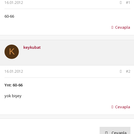
b
ı
16.01.2012
#1
a
ç
ş
t
60-66
l
a
a
r
Cevapla
t
i
a
h
n
i
keykubat
K
16.01.2012
#2
Ynt: 60-66
yok bişey
Cevapla
Cevapla