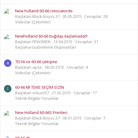
New holland 60-66 rotovatorde
Başlatan Black.Boyss.37
05.05.2015
Cevaplar: 28
Videolar (Çekimler)
Newholland 60-66 buğday ilaçlamada!!!
Başlatan FENOMEN
13.04.2015
Cevaplar: 31
İlaçlama-Gübreleme Ekipmanları
70-56 ve 60-66 çekişme
A
Başlatan apsiL
06.03.2015
Cevaplar: 4
Videolar (Çekimler)
60-66 MI TD65 SEÇİM SİZİN
E
Başlatan erkunt37
21.02.2015
Cevaplar: 17
Teknik Bilgiler-Yorumlar
New Holland 60-66S Frenleri.
Başlatan Black.Boyss.37
06.01.2015
Cevaplar: 7
Teknik Bilgiler-Yorumlar