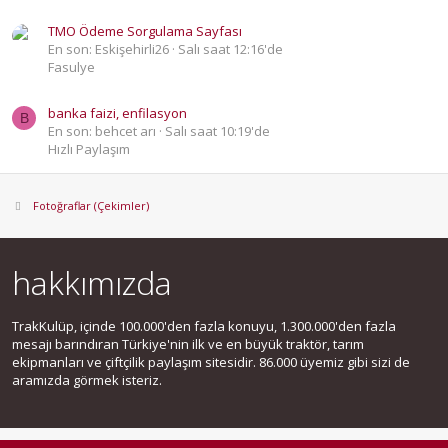
TMO Ödeme Sorgulama Sayfası
En son: Eskişehirli26
Salı saat 12:16'de
Fasulye
banka faizi, enfilasyon
B
En son: behcet arı
Salı saat 10:19'de
Hızlı Paylaşım
Fotoğraflar (Çekimler)
hakkımızda
TrakKulüp, içinde 100.000'den fazla konuyu, 1.300.000'den fazla
mesajı barındıran Türkiye'nin ilk ve en büyük traktör, tarım
ekipmanları ve çiftçilik paylaşım sitesidir. 86.000 üyemiz gibi sizi de
aramızda görmek isteriz.