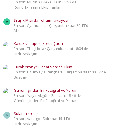
En son: Murat AKKAYA
Dün 08:53 da
Römork-Taşıma Ekipmanları
Silajlık Mısırda Tohum Tavsiyesi
A
En son: Ayahuasca
Çarşamba saat 20:15'de
Mısır
Kavak ve tapulu koru ağaç alımı
En son: The_Hoca
Çarşamba saat 18:04'de
Hızlı Paylaşım
Kurak Araziye Hasat Sonrası Ekim
En son: Uzunyayla Rençberi
Çarşamba saat 00:57'de
Buğday
Günün İşinden Bir Fotoğraf ve Yorum
En son: Yaşar Akgün
Salı saat 18:46'de
Günün İşinden Bir Fotoğraf ve Yorum
Sulama kredisi
V
En son: vasago
Salı saat 15:11'de
Hızlı Paylaşım