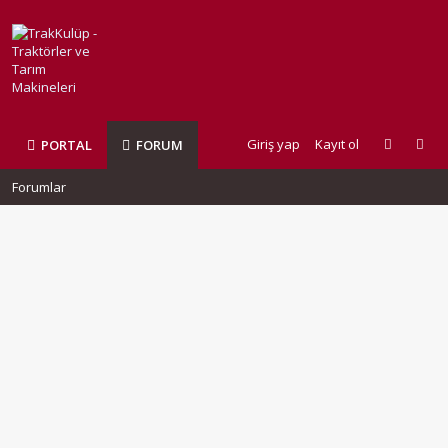
Giriş yap
Kayıt ol
PORTAL
FORUM
Forumlar