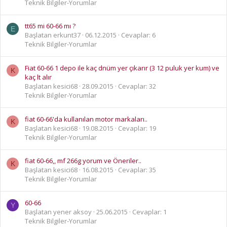
Teknik Bilgiler-Yorumlar
tt65 mi 60-66 mı ?
E
Başlatan erkunt37
06.12.2015
Cevaplar: 6
Teknik Bilgiler-Yorumlar
Fiat 60-66 1 depo ile kaç dnüm yer çıkarır (3 12 puluk yer kum) ve
K
kaç lt alır
Başlatan kesici68
28.09.2015
Cevaplar: 32
Teknik Bilgiler-Yorumlar
fiat 60-66'da kullanılan motor markaları..
K
Başlatan kesici68
19.08.2015
Cevaplar: 19
Teknik Bilgiler-Yorumlar
fiat 60-66,, mf 266g yorum ve Öneriler..
K
Başlatan kesici68
16.08.2015
Cevaplar: 35
Teknik Bilgiler-Yorumlar
60-66
Y
Başlatan yener aksoy
25.06.2015
Cevaplar: 1
Teknik Bilgiler-Yorumlar