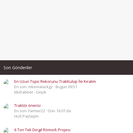
Son Gönderiler
En Uzun Topic Rekorunu TrakKulüp İle Kıralım
En son: mkemalackgz
Bugün 09:51
Muhabbet - Geyik
Traktör önerisi
En son: Farmer22
Dün 16:07 da
Hızlı Paylaşım
6 Ton Tek Dingil Römork Projesi