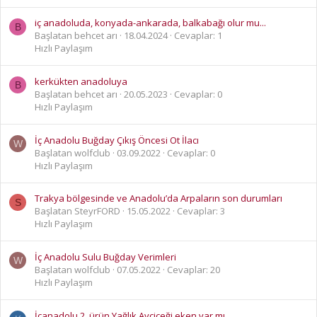
iç anadoluda, konyada-ankarada, balkabağı olur mu...
B
Başlatan behcet arı
18.04.2024
Cevaplar: 1
Hızlı Paylaşım
kerkükten anadoluya
B
Başlatan behcet arı
20.05.2023
Cevaplar: 0
Hızlı Paylaşım
İç Anadolu Buğday Çıkış Öncesi Ot İlacı
W
Başlatan wolfclub
03.09.2022
Cevaplar: 0
Hızlı Paylaşım
Trakya bölgesinde ve Anadolu’da Arpaların son durumları
S
Başlatan SteyrFORD
15.05.2022
Cevaplar: 3
Hızlı Paylaşım
İç Anadolu Sulu Buğday Verimleri
W
Başlatan wolfclub
07.05.2022
Cevaplar: 20
Hızlı Paylaşım
İçanadolu 2. ürün Yağlık Ayçiçeği eken var mı