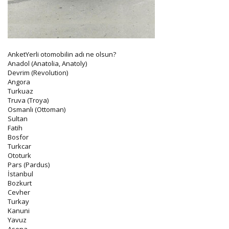
AnketYerli otomobilin adı ne olsun?
Anadol (Anatolia, Anatoly)
Devrim (Revolution)
Angora
Turkuaz
Truva (Troya)
Osmanlı (Ottoman)
Sultan
Fatih
Bosfor
Turkcar
Ototurk
Pars (Pardus)
İstanbul
Bozkurt
Cevher
Turkay
Kanuni
Yavuz
Asena