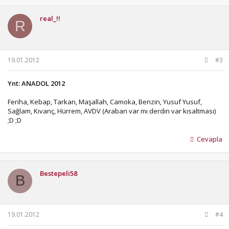
real_!!
R
19.01.2012
#3
Ynt: ANADOL 2012
Feriha, Kebap, Tarkan, Maşallah, Camoka, Benzin, Yusuf Yusuf,
Sağlam, Kıvanç, Hürrem, AVDV (Araban var mı derdin var kısaltması)
;D ;D
Cevapla
Bestepeli58
B
19.01.2012
#4