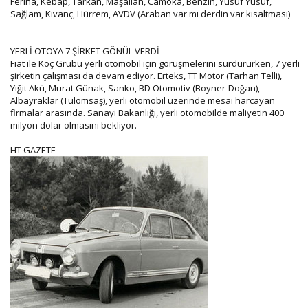
Feriha, Kebap, Tarkan, Maşallah, Camoka, Benzin, Yusuf Yusuf,
Sağlam, Kıvanç, Hürrem, AVDV (Araban var mı derdin var kısaltması)
YERLİ OTOYA 7 ŞİRKET GÖNÜL VERDİ
Fiat ile Koç Grubu yerli otomobil için görüşmelerini sürdürürken, 7 yerli
şirketin çalışması da devam ediyor. Erteks, TT Motor (Tarhan Telli),
Yiğit Akü, Murat Günak, Sanko, BD Otomotiv (Boyner-Doğan),
Albayraklar (Tülomsaş), yerli otomobil üzerinde mesai harcayan
firmalar arasında. Sanayi Bakanlığı, yerli otomobilde maliyetin 400
milyon dolar olmasını bekliyor.
HT GAZETE