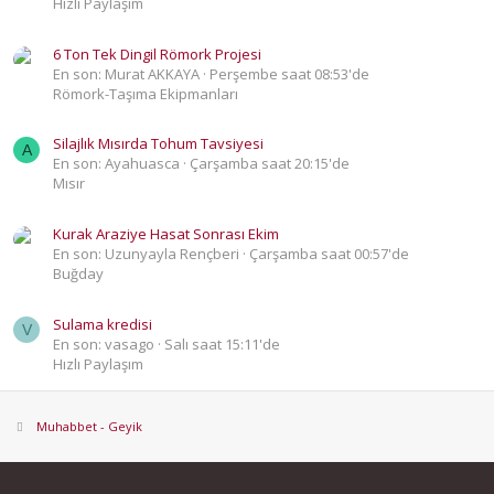
Hızlı Paylaşım
6 Ton Tek Dingil Römork Projesi
En son: Murat AKKAYA
Perşembe saat 08:53'de
Römork-Taşıma Ekipmanları
Silajlık Mısırda Tohum Tavsiyesi
A
En son: Ayahuasca
Çarşamba saat 20:15'de
Mısır
Kurak Araziye Hasat Sonrası Ekim
En son: Uzunyayla Rençberi
Çarşamba saat 00:57'de
Buğday
Sulama kredisi
V
En son: vasago
Salı saat 15:11'de
Hızlı Paylaşım
Muhabbet - Geyik