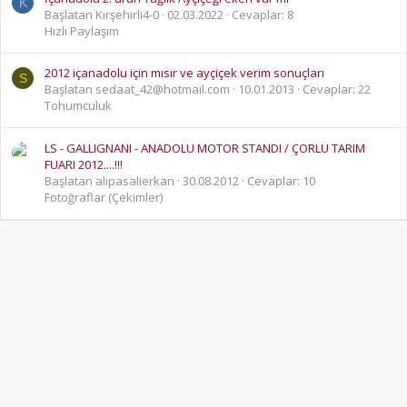
K
Başlatan Kırşehirli4-0
02.03.2022
Cevaplar: 8
Hızlı Paylaşım
2012 içanadolu için mısır ve ayçiçek verim sonuçları
S
Başlatan sedaat_42@hotmail.com
10.01.2013
Cevaplar: 22
Tohumculuk
LS - GALLIGNANI - ANADOLU MOTOR STANDI / ÇORLU TARIM
FUARI 2012....!!!
Başlatan alipasalierkan
30.08.2012
Cevaplar: 10
Fotoğraflar (Çekimler)