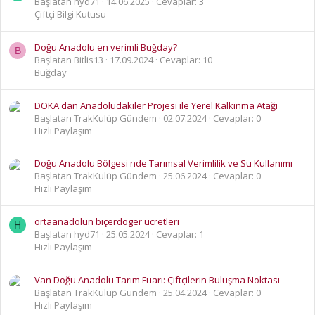
Başlatan hyd71
14.06.2025
Cevaplar: 3
Çiftçi Bilgi Kutusu
Doğu Anadolu en verimli Buğday?
B
Başlatan Bitlis13
17.09.2024
Cevaplar: 10
Buğday
DOKA'dan Anadoludakiler Projesi ile Yerel Kalkınma Atağı
Başlatan TrakKulüp Gündem
02.07.2024
Cevaplar: 0
Hızlı Paylaşım
Doğu Anadolu Bölgesi'nde Tarımsal Verimlilik ve Su Kullanımı
Başlatan TrakKulüp Gündem
25.06.2024
Cevaplar: 0
Hızlı Paylaşım
ortaanadolun biçerdöger ücretleri
H
Başlatan hyd71
25.05.2024
Cevaplar: 1
Hızlı Paylaşım
Van Doğu Anadolu Tarım Fuarı: Çiftçilerin Buluşma Noktası
Başlatan TrakKulüp Gündem
25.04.2024
Cevaplar: 0
Hızlı Paylaşım