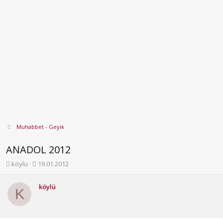
Muhabbet - Geyik
ANADOL 2012
K
B
köylü
19.01.2012
o
a
n
ş
köylü
b
l
K
u
a
y
n
u
g