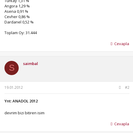
Turkay 1,31 %
Angora 1,29 %
Asena 0,91 %
Cevher 0,86 %
Dardanel 0,52 %
Toplam Oy: 31.444
Cevapla
saimbal
S
19.01.2012
#2
Ynt: ANADOL 2012
devrim bizi bitiren isim
Cevapla