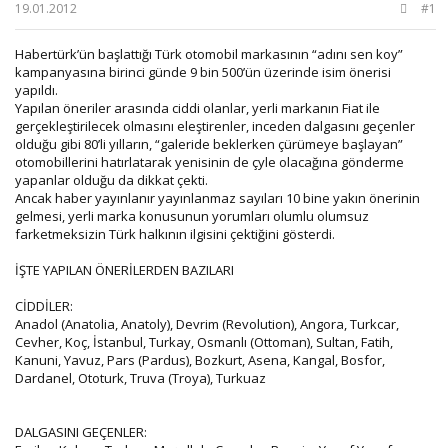
b
ı
19.01.2012
#1
a
ç
ş
t
Habertürk’ün başlattığı Türk otomobil markasının “adını sen koy”
l
a
kampanyasına birinci günde 9 bin 500’ün üzerinde isim önerisi
a
r
yapıldı.
t
i
Yapılan öneriler arasında ciddi olanlar, yerli markanın Fiat ile
a
h
gerçekleştirilecek olmasını eleştirenler, inceden dalgasını geçenler
n
i
olduğu gibi 80’li yılların, “galeride beklerken çürümeye başlayan”
otomobillerini hatırlatarak yenisinin de çyle olacağına gönderme
yapanlar olduğu da dikkat çekti.
Ancak haber yayınlanır yayınlanmaz sayıları 10 bine yakın önerinin
gelmesi, yerli marka konusunun yorumları olumlu olumsuz
farketmeksizin Türk halkının ilgisini çektiğini gösterdi.
İŞTE YAPILAN ÖNERİLERDEN BAZILARI
CİDDİLER:
Anadol (Anatolia, Anatoly), Devrim (Revolution), Angora, Turkcar,
Cevher, Koç, İstanbul, Turkay, Osmanlı (Ottoman), Sultan, Fatih,
Kanuni, Yavuz, Pars (Pardus), Bozkurt, Asena, Kangal, Bosfor,
Dardanel, Ototurk, Truva (Troya), Turkuaz
DALGASINI GEÇENLER: