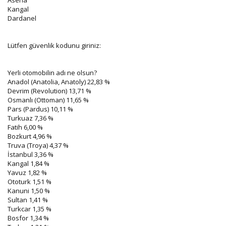
Kangal
Dardanel
Lütfen güvenlik kodunu giriniz:
Yerli otomobilin adı ne olsun?
Anadol (Anatolia, Anatoly) 22,83 %
Devrim (Revolution) 13,71 %
Osmanlı (Ottoman) 11,65 %
Pars (Pardus) 10,11 %
Turkuaz 7,36 %
Fatih 6,00 %
Bozkurt 4,96 %
Truva (Troya) 4,37 %
İstanbul 3,36 %
Kangal 1,84 %
Yavuz 1,82 %
Ototurk 1,51 %
Kanuni 1,50 %
Sultan 1,41 %
Turkcar 1,35 %
Bosfor 1,34 %