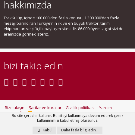
hakkımızda
TrakKulüp, içinde 100.000'den fazla konuyu, 1.300.000'den fazla
mesajı barındıran Türkiye'nin ilk ve en büyük traktör, tarım
ekipmanları ve çiftçilik paylaşım sitesidir. 86.000 üyemiz gibi sizi de
aramızda görmek isteriz.
bizi takip edin
Bize ulaşın
Şartlar ve kurallar
Gizlilik politikası
Yardım
Ana sayfa
R
Bu site çerezler kullanır. Bu siteyi kullanmaya devam ederek çerez
S
kullanımımızı kabul etmiş olursunuz.
S
®
Community platform by XenForo
© 2010-2021 XenForo Ltd.
Kabul
Daha fazla bilgi edin…
Metro Theme for XenForo by
PixelGoose Studio