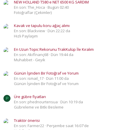
NEW HOLLAND T580 e NET 6500 KG SARDIM
En son: The_Hoca
Bugün 02:40
Fotoğraflar (Çekimler)
Kavak ve tapulu koru ağaç alımı
En son: Blackview
Dün 22:22 da
Hızlı Paylaşım
En Uzun Topic Rekorunu TrakKulüp İle Kıralım
En son: Akifİnanç68
Dün 19:44 da
Muhabbet - Geyik
Günün İşinden Bir Fotoğraf ve Yorum
En son: ismail_17
Dün 11:00 da
Günün İşinden Bir Fotoğraf ve Yorum
Üre gübre fiyatları
P
En son: phednourtensua
Dün 10:19 da
Gübreleme ve Bitki Besleme
Traktör önerisi
En son: Farmer22
Perşembe saat 16:07'de