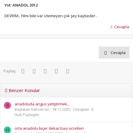
Ynt: ANADOL 2012
DEVRİM.. Filmi bile var izlemeyen çok şey kaybeder..
Cevapla
Cevapla
Facebook
Twitter
Pinterest
WhatsApp
E-posta
Paylaş:
Benzer Konular
anadoluda angus yetiştirmek...
B
Başlatan behcet arı
18.11.2025
Cevaplar: 0
Hızlı Paylaşım
orta anadolu biçer dekar bası ücretleri
H