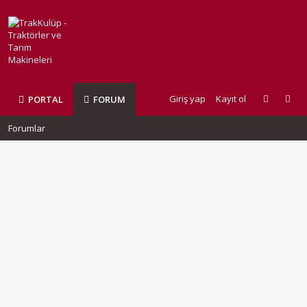
Giriş yap
Kayıt ol
PORTAL
FORUM
Forumlar