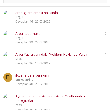
S
arpa gübrelemesi hakkında...
a
özgür
b
Cevaplar
46
25.07.2022
i
t
S
Arpa ilaçlaması.
a
özgür
b
Cevaplar
39
24.02.2020
i
t
S
Arpa Yapraklarındaki Problem Hakkında Yardım
a
ofas
b
Cevaplar
26
13.08.2019
i
t
S
ilkbaharda arpa ekimi
E
a
emrecanking
b
Cevaplar
40
23.02.2019
i
t
S
Aydan Hanım ve Arcanda Arpa Cesitlerinden
a
Fotograflar.
b
ofas
i
Cevaplar
35
02.08.2017