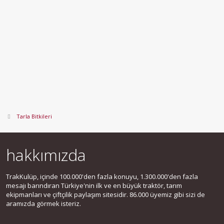
Tarla Bitkileri
hakkımızda
TrakKulüp, içinde 100.000'den fazla konuyu, 1.300.000'den fazla
mesajı barındıran Türkiye'nin ilk ve en büyük traktör, tarım
ekipmanları ve çiftçilik paylaşım sitesidir. 86.000 üyemiz gibi sizi de
aramızda görmek isteriz.