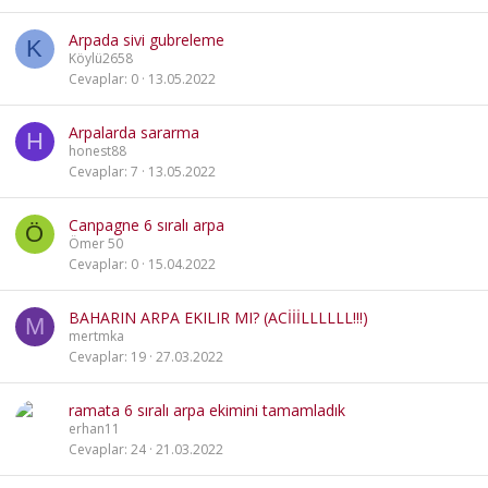
Arpada sivi gubreleme
K
Köylü2658
Cevaplar
0
13.05.2022
Arpalarda sararma
H
honest88
Cevaplar
7
13.05.2022
Canpagne 6 sıralı arpa
Ö
Ömer 50
Cevaplar
0
15.04.2022
BAHARIN ARPA EKILIR MI? (ACİİİLLLLLL!!!)
M
mertmka
Cevaplar
19
27.03.2022
ramata 6 sıralı arpa ekimini tamamladık
erhan11
Cevaplar
24
21.03.2022