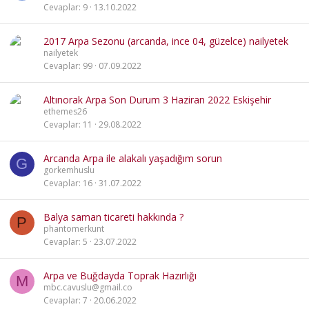
Cevaplar
9
13.10.2022
2017 Arpa Sezonu (arcanda, ince 04, güzelce) nailyetek
nailyetek
Cevaplar
99
07.09.2022
Altınorak Arpa Son Durum 3 Haziran 2022 Eskişehir
ethemes26
Cevaplar
11
29.08.2022
Arcanda Arpa ile alakalı yaşadığım sorun
G
gorkemhuslu
Cevaplar
16
31.07.2022
Balya saman ticareti hakkında ?
P
phantomerkunt
Cevaplar
5
23.07.2022
Arpa ve Buğdayda Toprak Hazırlığı
M
mbc.cavuslu@gmail.co
Cevaplar
7
20.06.2022