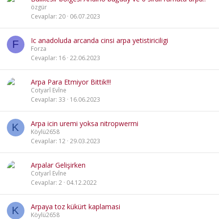
özgür
Cevaplar
20
06.07.2023
Ic anadoluda arcanda cinsi arpa yetistiriciligi
F
Forza
Cevaplar
16
22.06.2023
Arpa Para Etmiyor Bittik!!!
Cotyarî Evîne
Cevaplar
33
16.06.2023
Arpa icin uremi yoksa nitropwermi
K
Köylü2658
Cevaplar
12
29.03.2023
Arpalar Gelişirken
Cotyarî Evîne
Cevaplar
2
04.12.2022
Arpaya toz kükürt kaplamasi
K
Köylü2658