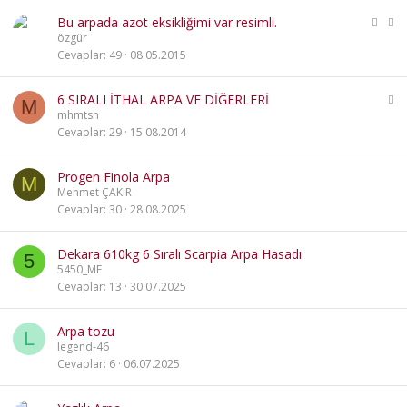
t
K
S
Bu arpada azot eksikliğimi var resimli.
i
a
özgür
l
b
Cevaplar
49
08.05.2015
i
i
t
t
S
6 SIRALI İTHAL ARPA VE DİĞERLERİ
l
M
a
mhmtsn
i
b
Cevaplar
29
15.08.2014
i
t
Progen Finola Arpa
M
Mehmet ÇAKIR
Cevaplar
30
28.08.2025
Dekara 610kg 6 Sıralı Scarpia Arpa Hasadı
5
5450_MF
Cevaplar
13
30.07.2025
Arpa tozu
L
legend-46
Cevaplar
6
06.07.2025