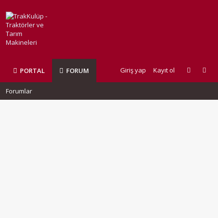
Giriş yap
Kayıt ol
PORTAL
FORUM
Forumlar