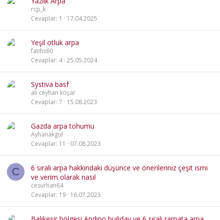
Yazlık Arpa
rcp_k
Cevaplar
1
17.04.2025
Yeşil otluk arpa
fatihs60
Cevaplar
4
25.05.2024
Systiva basf
ali ceyhan koşar
Cevaplar
7
15.08.2023
Gazda arpa tohumu
Ayhanakgul
Cevaplar
11
07.08.2023
6 sıralı arpa hakkındaki düşünce ve önerileriniz çeşit ismi
C
ve verim olarak nasıl
cesurhan64
Cevaplar
19
16.07.2023
Balıkesir bölgesi Andino buğday ve 6 sıralı ramata arpa..