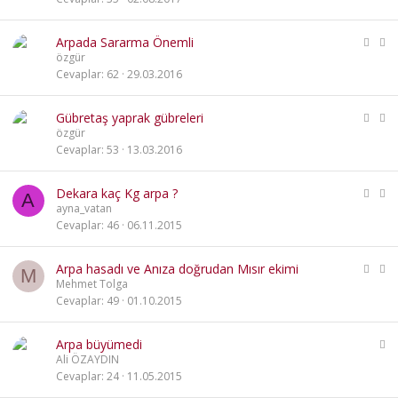
t
K
S
Arpada Sararma Önemli
i
a
özgür
l
b
Cevaplar
62
29.03.2016
i
i
t
t
K
S
Gübretaş yaprak gübreleri
l
i
a
özgür
i
l
b
Cevaplar
53
13.03.2016
i
i
t
t
K
S
Dekara kaç Kg arpa ?
l
A
i
a
ayna_vatan
i
l
b
Cevaplar
46
06.11.2015
i
i
t
t
K
S
Arpa hasadı ve Anıza doğrudan Mısır ekimi
l
M
i
a
Mehmet Tolga
i
l
b
Cevaplar
49
01.10.2015
i
i
t
t
S
Arpa büyümedi
l
a
Ali ÖZAYDIN
i
b
Cevaplar
24
11.05.2015
i