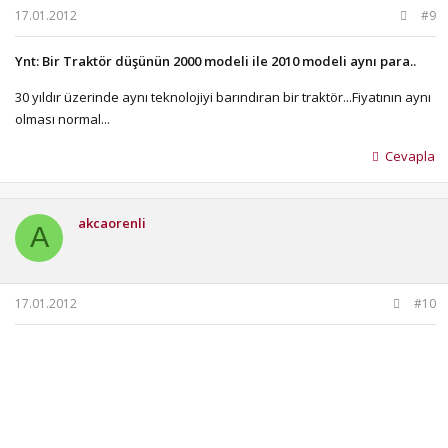
17.01.2012
#9
Ynt: Bir Traktör düşünün 2000 modeli ile 2010 modeli aynı para..
30 yıldır üzerinde aynı teknolojiyi barındıran bir traktör...Fiyatının aynı
olması normal...
Cevapla
akcaorenli
A
17.01.2012
#10