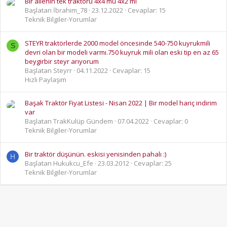
Bir ailenin tek traktörü 4x4 mü 4x2 mi
Başlatan İbrahim_78
23.12.2022
Cevaplar: 15
Teknik Bilgiler-Yorumlar
STEYR traktörlerde 2000 model öncesinde 540-750 kuyrukmili
S
devri olan bir modeli varmı.750 kuyruk mili olan eski tip en az 65
beygirbir steyr arıyorum
Başlatan Steyrr
04.11.2022
Cevaplar: 15
Hızlı Paylaşım
Başak Traktör Fiyat Listesi - Nisan 2022 | Bir model hariç indirim
var
Başlatan TrakKulüp Gündem
07.04.2022
Cevaplar: 0
Teknik Bilgiler-Yorumlar
Bir traktör düşünün. eskisi yenisinden pahalı :)
H
Başlatan Hukukcu_Efe
23.03.2012
Cevaplar: 25
Teknik Bilgiler-Yorumlar