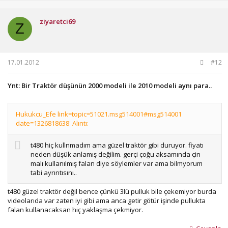
ziyaretci69
Z
17.01.2012
#12
Ynt: Bir Traktör düşünün 2000 modeli ile 2010 modeli aynı para..
Hukukcu_Efe link=topic=51021.msg514001#msg514001
date=1326818638' Alıntı:
t480 hiç kullnmadım ama güzel traktör gibi duruyor. fiyatı
neden düşük anlamış değilim. gerçi çoğu aksamında çin
malı kullanılmış falan diye söylemler var ama bilmyorum
tabi ayrıntısını..
t480 güzel traktör değil bence çünkü 3lü pulluk bile çekemiyor burda
videolarıda var zaten iyi gibi ama anca getir götür işinde pullukta
falan kullanacaksan hiç yaklaşma çekmiyor.