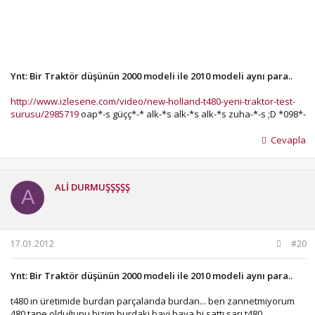
Ynt: Bir Traktör düşünün 2000 modeli ile 2010 modeli aynı para..
http://www.izlesene.com/video/new-holland-t480-yeni-traktor-test-
surusu/2985719
oap*-s güçç*-* alk-*s alk-*s alk-*s zuha-*-s ;D *098*-
Cevapla
ALİ DURMUŞŞŞŞŞ
A
17.01.2012
#20
Ynt: Bir Traktör düşünün 2000 modeli ile 2010 modeli aynı para..
t480 ın üretimide burdan parçalarıda burdan... ben zannetmiyorum
480 tane olduğunu bizim burdaki bayi baya bi sattı sarı t480.