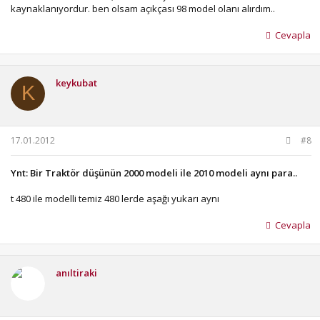
kaynaklanıyordur. ben olsam açıkçası 98 model olanı alırdım..
Cevapla
keykubat
K
17.01.2012
#8
Ynt: Bir Traktör düşünün 2000 modeli ile 2010 modeli aynı para..
t 480 ile modelli temiz 480 lerde aşağı yukarı aynı
Cevapla
anıltiraki