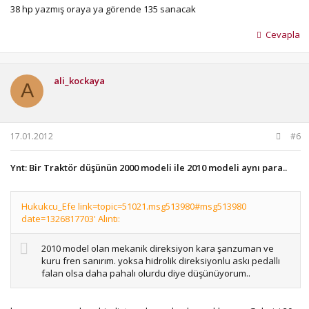
38 hp yazmış oraya ya görende 135 sanacak
Cevapla
ali_kockaya
A
17.01.2012
#6
Ynt: Bir Traktör düşünün 2000 modeli ile 2010 modeli aynı para..
Hukukcu_Efe link=topic=51021.msg513980#msg513980
date=1326817703' Alıntı:
2010 model olan mekanik direksiyon kara şanzuman ve
kuru fren sanırım. yoksa hidrolik direksiyonlu askı pedallı
falan olsa daha pahalı olurdu diye düşünüyorum..