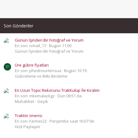
Son Gönderiler
Günün İşinden Bir Fotoğraf ve Yorum
En son: ismail_17
Bugün 11:00
Günün İşinden Bir Fotoğraf ve Yorum
Üre gübre fiyatları
P
En son: phednourtensua
Bugün 10:19
Gübreleme ve Bitki Besleme
En Uzun Topic Rekorunu TrakKulüp İle Kıralım
En son: mkemalackgz
Dün 09:51 da
Muhabbet - Geyik
Traktör önerisi
En son: Farmer22
Perşembe saat 16:07'de
Hızlı Paylaşım