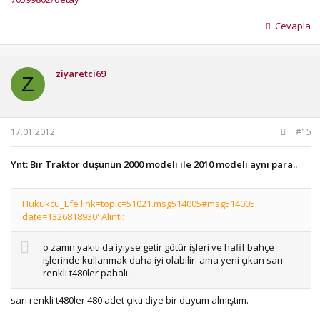
Cevapla
ziyaretci69
Z
17.01.2012
#15
Ynt: Bir Traktör düşünün 2000 modeli ile 2010 modeli aynı para..
Hukukcu_Efe link=topic=51021.msg514005#msg514005
date=1326818930' Alıntı:
o zamn yakıtı da iyiyse getir götür işleri ve hafif bahçe
işlerinde kullanmak daha iyi olabilir. ama yeni çıkan sarı
renkli t480ler pahalı..
sarı renkli t480ler 480 adet çıktı diye bir duyum almıştım.