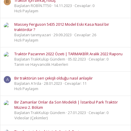
Traktör için birkaç rötuş
R
Başlatan ROBİN.TT50
14.11.2023
Cevaplar: 0
Hızlı Paylaşım
Massey Ferguson 5435 2012 Model Eski Kasa Nasıl bir
traktördür ?
Başlatan tarımyazari
29.09.2023
Cevaplar: 26
Hızlı Paylaşım
Traktör Pazarının 2022 Özeti | TARMAKBİR Aralık 2022 Raporu
Başlatan TrakKulüp Gündem
05.02.2023
Cevaplar: 0
Tarım ve Hayvancılık Haberleri
Bir traktörün seri çekişli olduğu nasıl anlaşılır
A
Başlatan A1rda
28.01.2023
Cevaplar: 11
Hızlı Paylaşım
Bir Zamanlar Onlar da Son Modeldi | İstanbul Park Traktör
Müzesi 2. Bölüm
Başlatan TrakKulüp Gündem
27.01.2023
Cevaplar: 0
Videolar (Çekimler)