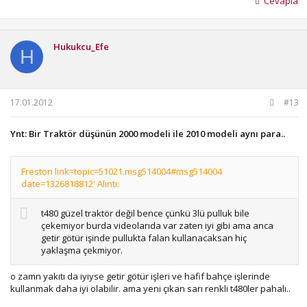
Cevapla
Hukukcu_Efe
H
17.01.2012
#13
Ynt: Bir Traktör düşünün 2000 modeli ile 2010 modeli aynı para..
Freston link=topic=51021.msg514004#msg514004
date=1326818812' Alıntı:
t480 güzel traktör değil bence çünkü 3lü pulluk bile
çekemiyor burda videolarıda var zaten iyi gibi ama anca
getir götür işinde pullukta falan kullanacaksan hiç
yaklaşma çekmiyor.
o zamn yakıtı da iyiyse getir götür işleri ve hafif bahçe işlerinde
kullanmak daha iyi olabilir. ama yeni çıkan sarı renkli t480ler pahalı..