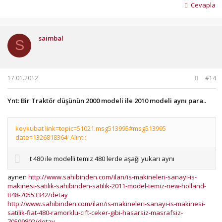
Cevapla
saimbal
S
17.01.2012
#14
Ynt: Bir Traktör düşünün 2000 modeli ile 2010 modeli aynı para..
keykubat link=topic=51021.msg513995#msg513995
date=1326818364' Alıntı:
t 480 ile modelli temiz 480 lerde aşağı yukarı aynı
aynen
http://www.sahibinden.com/ilan/is-makineleri-sanayi-is-
makinesi-satilik-sahibinden-satilik-2011-model-temiz-new-holland-
tt48-70553342/detay
http://www.sahibinden.com/ilan/is-makineleri-sanayi-is-makinesi-
satilik-fiat-480-ramorklu-cift-ceker-gibi-hasarsiz-masrafsiz-
70599802/detay