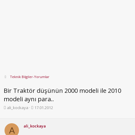
Teknik Bilgiler-Yorumlar
Bir Traktör düşünün 2000 modeli ile 2010
modeli aynı para..
K
B
ali_kockaya
17.01.2012
o
a
n
ş
b
l
ali_kockaya
A
u
a
y
n