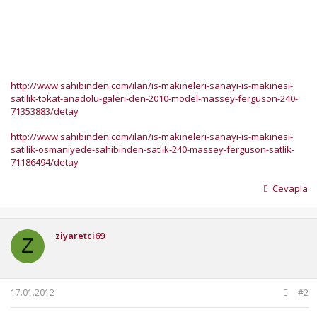
http://www.sahibinden.com/ilan/is-makineleri-sanayi-is-makinesi-
satilik-tokat-anadolu-galeri-den-2010-model-massey-ferguson-240-
71353883/detay
http://www.sahibinden.com/ilan/is-makineleri-sanayi-is-makinesi-
satilik-osmaniyede-sahibinden-satlik-240-massey-ferguson-satlik-
71186494/detay
Cevapla
ziyaretci69
Z
17.01.2012
#2