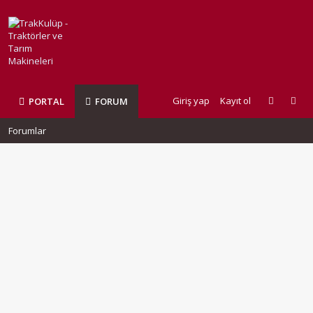
Giriş yap
Kayıt ol
PORTAL
FORUM
Forumlar