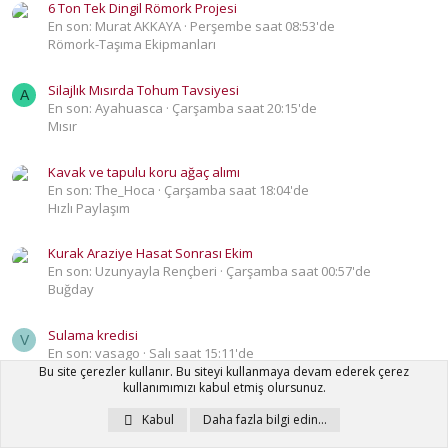
6 Ton Tek Dingil Römork Projesi
En son: Murat AKKAYA
Perşembe saat 08:53'de
Römork-Taşıma Ekipmanları
Silajlık Mısırda Tohum Tavsiyesi
A
En son: Ayahuasca
Çarşamba saat 20:15'de
Mısır
Kavak ve tapulu koru ağaç alımı
En son: The_Hoca
Çarşamba saat 18:04'de
Hızlı Paylaşım
Kurak Araziye Hasat Sonrası Ekim
En son: Uzunyayla Rençberi
Çarşamba saat 00:57'de
Buğday
Sulama kredisi
V
En son: vasago
Salı saat 15:11'de
Hızlı Paylaşım
Bu site çerezler kullanır. Bu siteyi kullanmaya devam ederek çerez
kullanımımızı kabul etmiş olursunuz.
TMO Ödeme Sorgulama Sayfası
Kabul
Daha fazla bilgi edin…
En son: Eskişehirli26
Salı saat 12:16'de