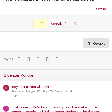
Cevapla
Son
1 of 4
Sonraki
Cevapla
Facebook
Twitter
Pinterest
WhatsApp
E-posta
Paylaş:
Benzer Konular
Böyle bir traktör alınır mı ?
K
Başlatan karga
01.08.2026
Cevaplar: 4
Tümosan
Traktörüm mf 266g bu kolu aşağı yukarı hareket ettirince
İ
ettirdiğin yönde takılı kalıyor kendiliğinden geri bırakmıyor