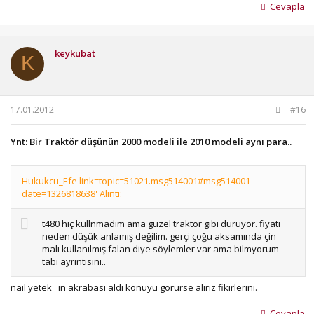
Cevapla
keykubat
K
17.01.2012
#16
Ynt: Bir Traktör düşünün 2000 modeli ile 2010 modeli aynı para..
Hukukcu_Efe link=topic=51021.msg514001#msg514001
date=1326818638' Alıntı:
t480 hiç kullnmadım ama güzel traktör gibi duruyor. fiyatı
neden düşük anlamış değilim. gerçi çoğu aksamında çin
malı kullanılmış falan diye söylemler var ama bilmyorum
tabi ayrıntısını..
nail yetek ' in akrabası aldı konuyu görürse alırız fikirlerini.
Cevapla