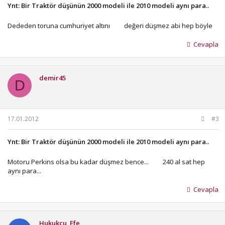
Ynt: Bir Traktör düşünün 2000 modeli ile 2010 modeli aynı para..
Dededen toruna cumhuriyet altını
değeri düşmez abi hep böyle
Cevapla
demir45
D
17.01.2012
#3
Ynt: Bir Traktör düşünün 2000 modeli ile 2010 modeli aynı para..
Motoru Perkins olsa bu kadar düşmez bence...
240 al sat hep
aynı para...
Cevapla
Hukukcu_Efe