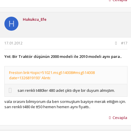
Hukukcu_Efe
H
17.01.2012
#17
Ynt: Bir Traktör düşünün 2000 modeli ile 2010 modeli aynı para..
Freston link=topic=51021.msg514008#msg514008
date=1326819193' Alıntı:
sarı renkli t480ler 480 adet çıktı diye bir duyum almıştım.
vala orasını bilmiyorum da ben sormuştum bayiiye merak ettiğim için.
sarı renkli t480 ile tt50 hemen hemen aynı fiyattı..
Cevapla