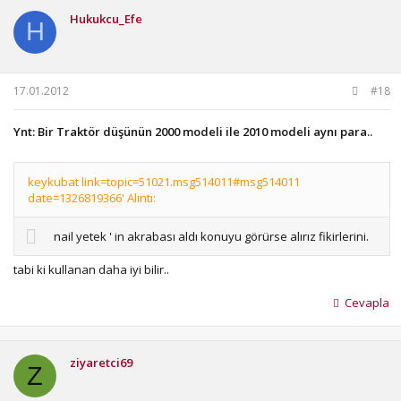
Hukukcu_Efe
H
17.01.2012
#18
Ynt: Bir Traktör düşünün 2000 modeli ile 2010 modeli aynı para..
keykubat link=topic=51021.msg514011#msg514011
date=1326819366' Alıntı:
nail yetek ' in akrabası aldı konuyu görürse alırız fikirlerini.
tabi ki kullanan daha iyi bilir..
Cevapla
ziyaretci69
Z