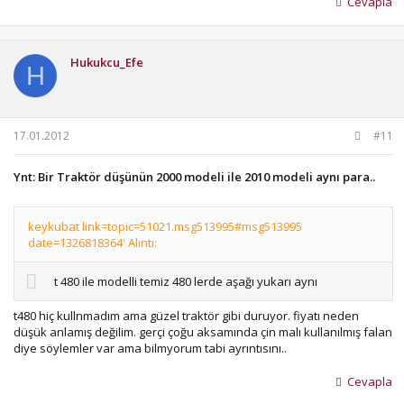
Cevapla
Hukukcu_Efe
H
17.01.2012
#11
Ynt: Bir Traktör düşünün 2000 modeli ile 2010 modeli aynı para..
keykubat link=topic=51021.msg513995#msg513995
date=1326818364' Alıntı:
t 480 ile modelli temiz 480 lerde aşağı yukarı aynı
t480 hiç kullnmadım ama güzel traktör gibi duruyor. fiyatı neden
düşük anlamış değilim. gerçi çoğu aksamında çin malı kullanılmış falan
diye söylemler var ama bilmyorum tabi ayrıntısını..
Cevapla