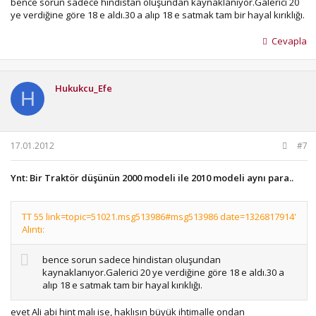
bence sorun sadece hindistan oluşundan kaynaklanıyor.Galerici 20
ye verdiğine göre 18 e aldı.30 a alıp 18 e satmak tam bir hayal kırıklığı.
Cevapla
Hukukcu_Efe
H
17.01.2012
#7
Ynt: Bir Traktör düşünün 2000 modeli ile 2010 modeli aynı para..
TT 55 link=topic=51021.msg513986#msg513986 date=1326817914'
Alıntı:
bence sorun sadece hindistan oluşundan
kaynaklanıyor.Galerici 20 ye verdiğine göre 18 e aldı.30 a
alıp 18 e satmak tam bir hayal kırıklığı.
evet Ali abi hint malı ise, haklısın büyük ihtimalle ondan