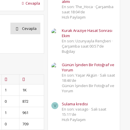
alımı
Cevapla
En son: The_Hoca
Çarşamba
saat 18:04'de
Hızlı Paylaşım
Cevapla
Kurak Araziye Hasat Sonrası
Ekim
En son: Uzunyayla Rençberi
Çarşamba saat 00:57'de
Buğday
Günün İşinden Bir Fotoğraf ve
Yorum
En son: Yaşar Akgün
Salı saat
18:46'de
Günün İşinden Bir Fotoğraf ve
1
1K
Yorum
0
872
Sulama kredisi
V
En son: vasago
Salı saat
1
961
15:11'de
Hızlı Paylaşım
0
709