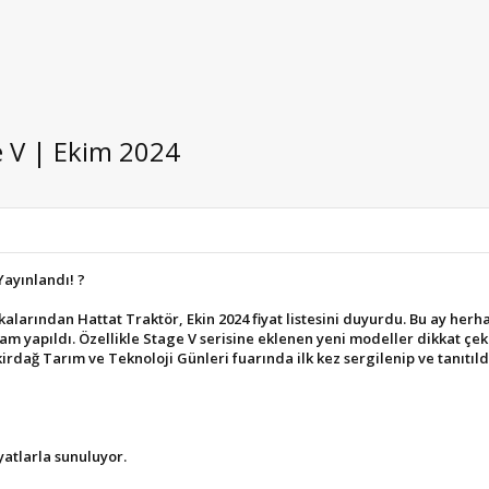
e V | Ekim 2024
Yayınlandı! ?
larından Hattat Traktör, Ekin 2024 fiyat listesini duyurdu. Bu ay herh
 yapıldı. Özellikle Stage V serisine eklenen yeni modeller dikkat çekiy
rdağ Tarım ve Teknoloji Günleri fuarında ilk kez sergilenip ve tanıtıld
yatlarla sunuluyor.