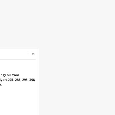
#1
angi bir zam
or: 275, 285, 295, 398,
ı.