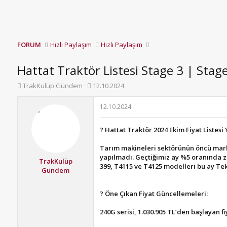
FORUM
Hızlı Paylaşım
Hızlı Paylaşım
Hattat Traktör Listesi Stage 3 | Stag
K
B
TrakKulüp Gündem
12.10.2024
o
a
n
ş
12.10.2024
b
l
u
a
? Hattat Traktör 2024 Ekim Fiyat Listesi 
y
n
u
g
Tarım makineleri sektörünün öncü marka
b
ı
yapılmadı. Geçtiğimiz ay %5 oranında zam
a
ç
TrakKulüp
399, T4115 ve T4125 modelleri bu ay Teki
ş
t
Gündem
l
a
a
r
? Öne Çıkan Fiyat Güncellemeleri:
t
i
a
h
240G serisi, 1.030.905 TL’den başlayan fi
n
i