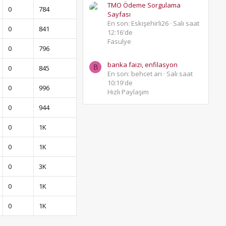
TMO Ödeme Sorgulama
0
784
Sayfası
En son: Eskişehirli26
Salı saat
0
841
12:16'de
Fasulye
0
796
banka faizi, enfilasyon
B
0
845
En son: behcet arı
Salı saat
10:19'de
0
996
Hızlı Paylaşım
0
944
0
1K
0
1K
0
3K
0
1K
0
1K