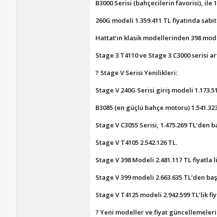
B3000 Serisi (bahçecilerin favorisi), ile 1
260G modeli 1.359.411 TL fiyatında sabit
Hattat’ın klasik modellerinden 398 mode
Stage 3 T4110 ve Stage 3 C3000 serisi ar
? Stage V Serisi Yenilikleri:
Stage V 240G Serisi giriş modeli 1.173.51
B3085 (en güçlü bahçe motoru) 1.541.323 T
Stage V C3055 Serisi, 1.475.269 TL’den ba
Stage V T4105 2.542.126 TL.
Stage V 398 Modeli 2.481.117 TL fiyatla li
Stage V 399 modeli 2.663.635 TL’den başl
Stage V T4125 modeli 2.942.599 TL’lik fiyat
? Yeni modeller ve fiyat güncellemeleri