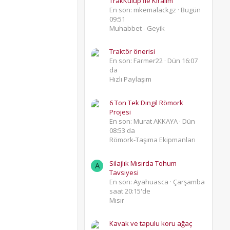
TrakKulüp İle Kıralım
En son: mkemalackgz
Bugün
09:51
Muhabbet - Geyik
Traktör önerisi
En son: Farmer22
Dün 16:07
da
Hızlı Paylaşım
6 Ton Tek Dingil Römork
Projesi
En son: Murat AKKAYA
Dün
08:53 da
Römork-Taşıma Ekipmanları
Silajlık Mısırda Tohum
A
Tavsiyesi
En son: Ayahuasca
Çarşamba
saat 20:15'de
Mısır
Kavak ve tapulu koru ağaç