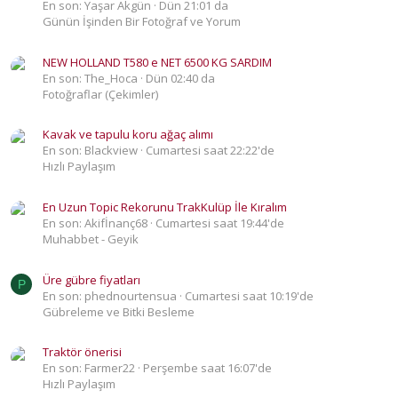
En son: Yaşar Akgün
Dün 21:01 da
Günün İşinden Bir Fotoğraf ve Yorum
NEW HOLLAND T580 e NET 6500 KG SARDIM
En son: The_Hoca
Dün 02:40 da
Fotoğraflar (Çekimler)
Kavak ve tapulu koru ağaç alımı
En son: Blackview
Cumartesi saat 22:22'de
Hızlı Paylaşım
En Uzun Topic Rekorunu TrakKulüp İle Kıralım
En son: Akifİnanç68
Cumartesi saat 19:44'de
Muhabbet - Geyik
Üre gübre fiyatları
P
En son: phednourtensua
Cumartesi saat 10:19'de
Gübreleme ve Bitki Besleme
Traktör önerisi
En son: Farmer22
Perşembe saat 16:07'de
Hızlı Paylaşım