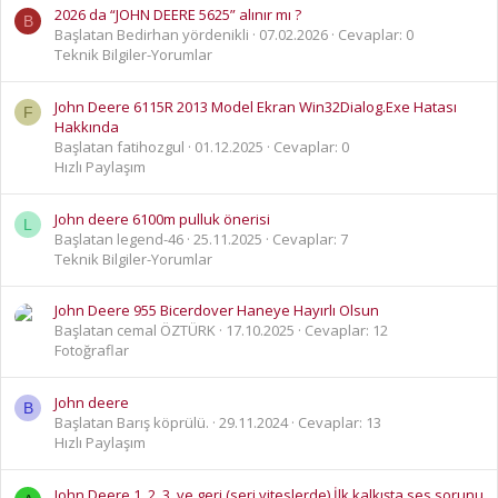
2026 da “JOHN DEERE 5625” alınır mı ?
B
Başlatan Bedirhan yördenikli
07.02.2026
Cevaplar: 0
Teknik Bilgiler-Yorumlar
John Deere 6115R 2013 Model Ekran Win32Dialog.Exe Hatası
F
Hakkında
Başlatan fatihozgul
01.12.2025
Cevaplar: 0
Hızlı Paylaşım
John deere 6100m pulluk önerisi
L
Başlatan legend-46
25.11.2025
Cevaplar: 7
Teknik Bilgiler-Yorumlar
John Deere 955 Bicerdover Haneye Hayırlı Olsun
Başlatan cemal ÖZTÜRK
17.10.2025
Cevaplar: 12
Fotoğraflar
John deere
B
Başlatan Barış köprülü.
29.11.2024
Cevaplar: 13
Hızlı Paylaşım
John Deere 1. 2. 3. ve geri (seri viteslerde) İlk kalkışta ses sorunu