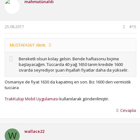
mahmutünaldı
25.08.2017
#15
MUSTAFA361' Alıntı:
Bereketli olsun kolay gelsin. Bende haftasonu biçime
başlayacağım. Tüccarda 40 yağ 1650 tarım kredide 1600
civarda seyrediyor şuan ihşallah fiyatlar daha da yükselir.
Osmaniye de fiyat 1630 da kapatmış en son. Biz 1600 den vermistik
tuccara
TrakKulüp Mobil Uygulaması
kullanılarak gönderilmiştir.
Cevapla
wallace22
W