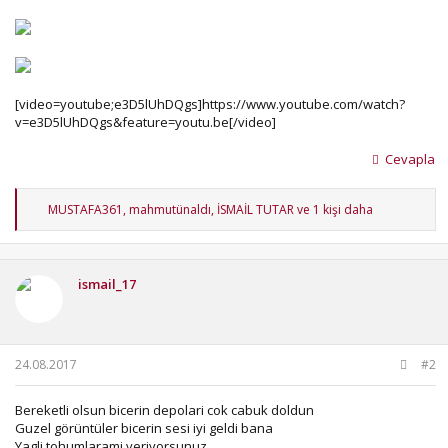
[video=youtube;e3D5lUhDQgs]https://www.youtube.com/watch?
v=e3D5lUhDQgs&feature=youtu.be[/video]
Cevapla
T
MUSTAFA361
,
mahmutünaldı
,
İSMAİL TUTAR
ve 1 kişi daha
e
p
k
i
ismail_17
l
e
r
:
24.08.2017
#2
Bereketli olsun bicerin depolari cok cabuk doldun
Guzel görüntüler bicerin sesi iyi geldi bana
Yagli tohumlarami veriyorsunuz