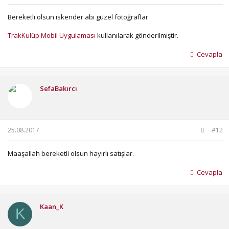
Bereketli olsun iskender abi güzel fotoğraflar
TrakKulüp Mobil Uygulaması
kullanılarak gönderilmiştir.
Cevapla
SefaBakırcı
25.08.2017
#12
Maaşallah bereketli olsun hayırlı satışlar.
Cevapla
Kaan_K
K