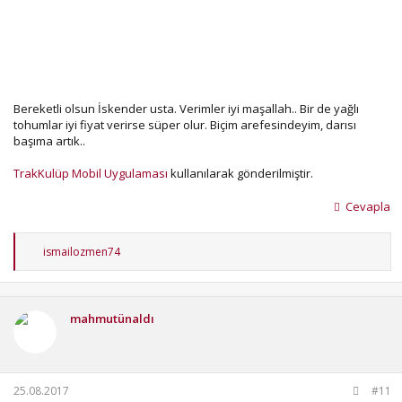
Bereketli olsun İskender usta. Verimler iyi maşallah.. Bir de yağlı
tohumlar iyi fiyat verirse süper olur. Biçim arefesindeyim, darısı
başıma artık..
TrakKulüp Mobil Uygulaması
kullanılarak gönderilmiştir.
Cevapla
T
ismailozmen74
e
p
k
i
mahmutünaldı
l
e
r
:
25.08.2017
#11