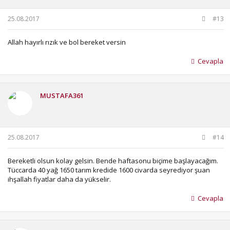
25.08.2017
#13
Allah hayırlı rızık ve bol bereket versin
Cevapla
MUSTAFA361
25.08.2017
#14
Bereketli olsun kolay gelsin. Bende haftasonu biçime başlayacağım.
Tüccarda 40 yağ 1650 tarım kredide 1600 civarda seyrediyor şuan
ihşallah fiyatlar daha da yükselir.
Cevapla