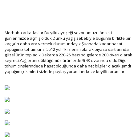
Merhaba arkadaslar.Bu yılki ayçiçeği sezonumuzu önceki
günlerimizde açmış olduk.Dünkü yağış sebebiyle bugunle birlikte bir
kaç gün daha ara vermek durumundayız.Şuanada kadar hasat
yaptığımız tohum cinsi 5512 ydi.ilk izlenim olarak piyasa sartlarında
güzel ürün topladık.Dekarda 220-25 bazı bölgelerde 200 civarı olarak
seyretti.Yağ oranı döktüğümüz ürünlerde %43 civarında oldu.Diğer
tohum cinslerindede hasat olduğunda daha net bilgiler olacak.şimdi
yaptığım çekimleri sizlerle paylaşıyorum herkeze keyifli forumlar