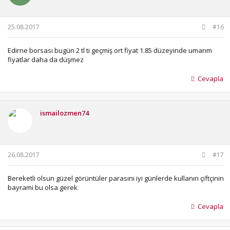
25.08.2017
#16
Edirne borsası bugün 2 tl ti geçmiş ort fiyat 1.85 düzeyinde umarım
fiyatlar daha da düşmez
Cevapla
ismailozmen74
26.08.2017
#17
Bereketli olsun güzel görüntüler parasını iyi günlerde kullanın çiftçinin
bayrami bu olsa gerek
Cevapla