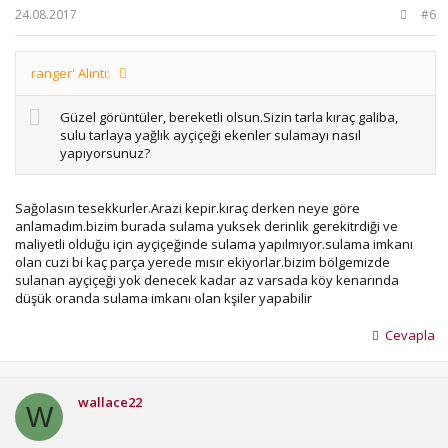
24.08.2017
#6
ranger' Alıntı:
Güzel görüntüler, bereketli olsun.Sizin tarla kıraç galiba,
sulu tarlaya yağlık ayçiçeği ekenler sulamayı nasıl
yapıyorsunuz?
Sağolasın tesekkurler.Arazi kepir.kıraç derken neye göre
anlamadım.bizim burada sulama yuksek derinlik gerekitrdiği ve
maliyetli olduğu için ayçiçeğinde sulama yapılmıyor.sulama imkanı
olan cuzi bi kaç parça yerede mısır ekiyorlar.bizim bölgemizde
sulanan ayçiçeği yok denecek kadar az varsada köy kenarında
düşük oranda sulama imkanı olan kşiler yapabilir
Cevapla
wallace22
W