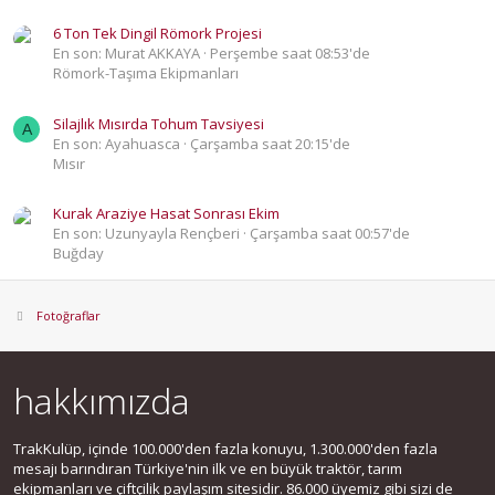
6 Ton Tek Dingil Römork Projesi
En son: Murat AKKAYA
Perşembe saat 08:53'de
Römork-Taşıma Ekipmanları
Silajlık Mısırda Tohum Tavsiyesi
A
En son: Ayahuasca
Çarşamba saat 20:15'de
Mısır
Kurak Araziye Hasat Sonrası Ekim
En son: Uzunyayla Rençberi
Çarşamba saat 00:57'de
Buğday
Fotoğraflar
hakkımızda
TrakKulüp, içinde 100.000'den fazla konuyu, 1.300.000'den fazla
mesajı barındıran Türkiye'nin ilk ve en büyük traktör, tarım
ekipmanları ve çiftçilik paylaşım sitesidir. 86.000 üyemiz gibi sizi de