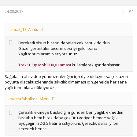
24.08.2017
#4
ismail_17' Alıntı:
Bereketli olsun bicerin depolari cok cabuk doldun
Guzel görüntüler bicerin sesi iyi geldi bana
Yagli tohumlarami veriyorsunuz
TrakKulüp Mobil Uygulaması
kullanılarak gönderilmiştir.
Sağolasın abi video yunduzenledğim için öyle oldu.yoksa çok uzun
boyutta olacaktı.izlenimde sıkıcılık olmaması için.genelde her sene
yağlı tohumlara döküyoruz
mustafabalkes' Alıntı:
Çerezlik ekmeye başladığım günden beri yağlık ekmedim
birdaha hem biraz daha çok ürü veriyor hemde yağlık
ayçiçeğinin 2-2,5 katına sstıyorum. Çerezlik daha iyi bir
seçenek bence