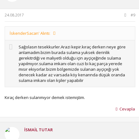
24.08.2017
#9
İskenderSacan' Alıntı:
Sağolasın tesekkurler.Arazi kepir.kıraç derken neye göre
anlamadım.bizim burada sulama yuksek derinlik
gerekitrdiği ve maliyetli olduğu için ayçiçeğinde sulama
yapılmıyor.sulama imkanı olan cuzi bi kaç parça yerede
mısır ekiyorlar.bizim bölgemizde sulanan ayçiçeği yok
denecek kadar az varsada köy kenarında düşük oranda
sulama imkanı olan kşiler yapabilir
Kıraç derken sulanmıyor demek istemiştim.
Cevapla
İSMAİL TUTAR