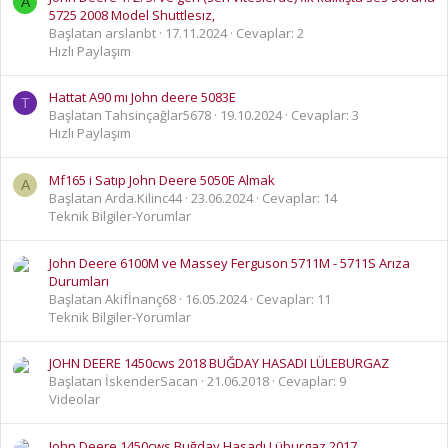
A
5725 2008 Model Shuttlesız,
Başlatan arslanbt
17.11.2024
Cevaplar: 2
Hızlı Paylaşım
Hattat A90 mı John deere 5083E
T
Başlatan Tahsinçağlar5678
19.10.2024
Cevaplar: 3
Hızlı Paylaşım
Mf165 i Satıp John Deere 5050E Almak
A
Başlatan Arda.Kilinc44
23.06.2024
Cevaplar: 14
Teknik Bilgiler-Yorumlar
John Deere 6100M ve Massey Ferguson 5711M - 5711S Arıza
Durumları
Başlatan Akifİnanç68
16.05.2024
Cevaplar: 11
Teknik Bilgiler-Yorumlar
JOHN DEERE 1450cws 2018 BUĞDAY HASADI LÜLEBURGAZ
Başlatan İskenderSacan
21.06.2018
Cevaplar: 9
Videolar
John Deere 1450cws Buğday Hasadı Lüburgaz 2017