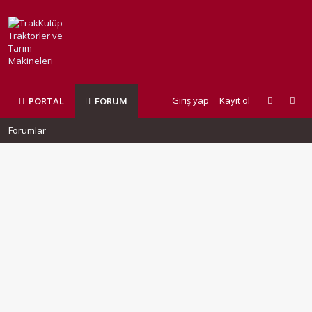
Giriş yap
Kayıt ol
PORTAL
FORUM
Forumlar