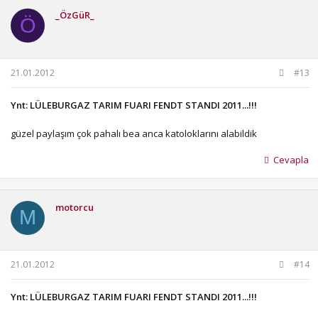
_ÖzGüR_
Ö
21.01.2012
#13
Ynt: LÜLEBURGAZ TARIM FUARI FENDT STANDI 2011...!!!
güzel paylaşım çok pahalı bea anca katoloklarını alabildik
Cevapla
motorcu
M
21.01.2012
#14
Ynt: LÜLEBURGAZ TARIM FUARI FENDT STANDI 2011...!!!