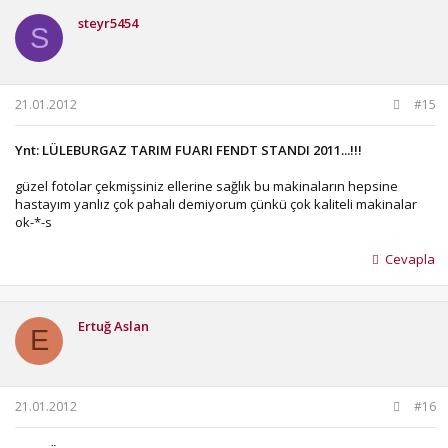
steyr5454
S
21.01.2012
#15
Ynt: LÜLEBURGAZ TARIM FUARI FENDT STANDI 2011...!!!
güzel fotolar çekmişsiniz ellerine sağlık bu makinaların hepsine
hastayım yanlız çok pahalı demiyorum çünkü çok kaliteli makinalar
ok-*-s
Cevapla
Ertuğ Aslan
E
21.01.2012
#16