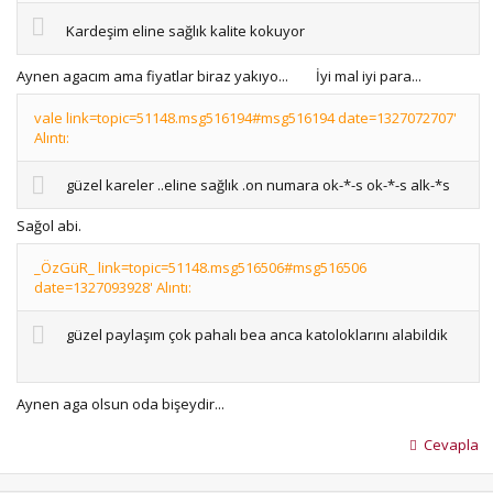
Kardeşim eline sağlık kalite kokuyor
Aynen agacım ama fiyatlar biraz yakıyo...
İyi mal iyi para...
vale link=topic=51148.msg516194#msg516194 date=1327072707'
Alıntı:
güzel kareler ..eline sağlık .on numara ok-*-s ok-*-s alk-*s
Sağol abi.
_ÖzGüR_ link=topic=51148.msg516506#msg516506
date=1327093928' Alıntı:
güzel paylaşım çok pahalı bea anca katoloklarını alabildik
Aynen aga olsun oda bişeydir...
Cevapla