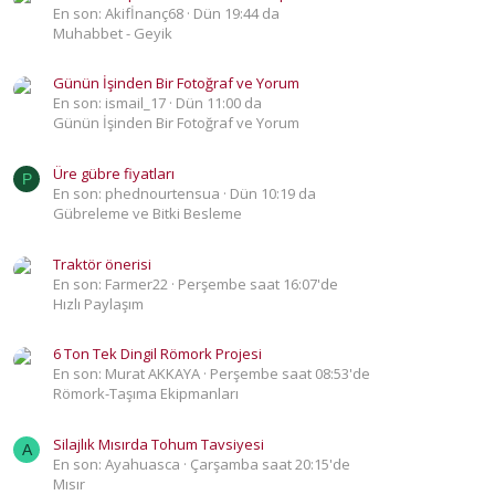
En son: Akifİnanç68
Dün 19:44 da
Muhabbet - Geyik
Günün İşinden Bir Fotoğraf ve Yorum
En son: ismail_17
Dün 11:00 da
Günün İşinden Bir Fotoğraf ve Yorum
Üre gübre fiyatları
P
En son: phednourtensua
Dün 10:19 da
Gübreleme ve Bitki Besleme
Traktör önerisi
En son: Farmer22
Perşembe saat 16:07'de
Hızlı Paylaşım
6 Ton Tek Dingil Römork Projesi
En son: Murat AKKAYA
Perşembe saat 08:53'de
Römork-Taşıma Ekipmanları
Silajlık Mısırda Tohum Tavsiyesi
A
En son: Ayahuasca
Çarşamba saat 20:15'de
Mısır