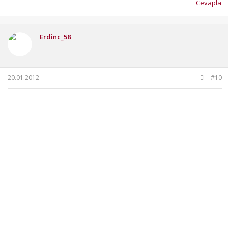
Cevapla
Erdinc_58
20.01.2012
#10