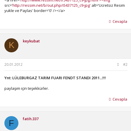
src='
http://ressim.net/b/out.php/i5437125_c9-jpg'
alt='Ucretsiz Resim
yukle ve Paylas' border='0' /></a>
Cevapla
keykubat
K
20.01.2012
#2
Ynt: LÜLEBURGAZ TARIM FUARI FENDT STANDI 2011...!!!
paylaşım için teşekkürler.
Cevapla
fatih.337
F