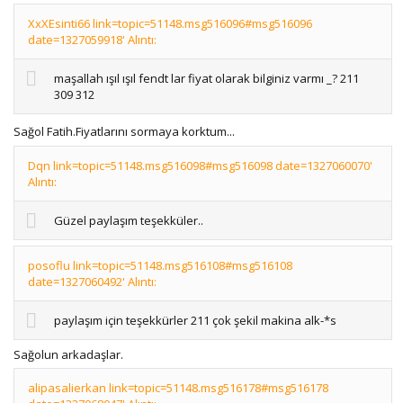
XxXEsinti66 link=topic=51148.msg516096#msg516096
date=1327059918' Alıntı:
maşallah ışıl ışıl fendt lar fiyat olarak bilginiz varmı _? 211
309 312
Sağol Fatih.Fiyatlarını sormaya korktum...
Dqn link=topic=51148.msg516098#msg516098 date=1327060070'
Alıntı:
Güzel paylaşım teşekküler..
posoflu link=topic=51148.msg516108#msg516108
date=1327060492' Alıntı:
paylaşım için teşekkürler 211 çok şekil makina alk-*s
Sağolun arkadaşlar.
alipasalierkan link=topic=51148.msg516178#msg516178