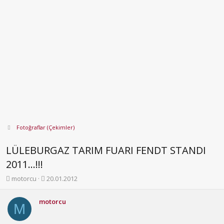
Fotoğraflar (Çekimler)
LÜLEBURGAZ TARIM FUARI FENDT STANDI
2011...!!!
K
B
motorcu
20.01.2012
o
a
n
ş
motorcu
b
l
M
u
a
y
n