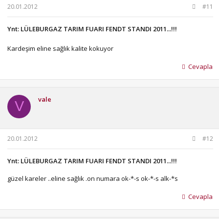
20.01.2012
#11
Ynt: LÜLEBURGAZ TARIM FUARI FENDT STANDI 2011...!!!
Kardeşim eline sağlık kalite kokuyor
Cevapla
vale
V
20.01.2012
#12
Ynt: LÜLEBURGAZ TARIM FUARI FENDT STANDI 2011...!!!
güzel kareler ..eline sağlık .on numara ok-*-s ok-*-s alk-*s
Cevapla