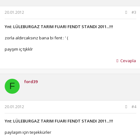
20.01.2012
#3
Ynt: LÜLEBURGAZ TARIM FUARI FENDT STANDI 2011...!!!
zorla aldırcaksınz bana bi fent : ' (
payşım iç tşkklr
Cevapla
ford39
F
20.01.2012
#4
Ynt: LÜLEBURGAZ TARIM FUARI FENDT STANDI 2011...!!!
paylaşım için teşekkürler