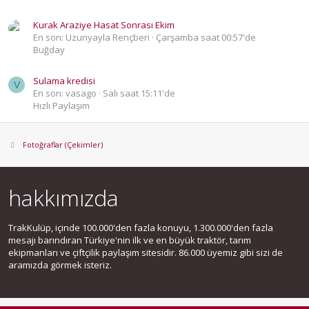
Kurak Araziye Hasat Sonrası Ekim
En son: Uzunyayla Rençberi
Çarşamba saat 00:57'de
Buğday
Sulama kredisi
V
En son: vasago
Salı saat 15:11'de
Hızlı Paylaşım
Fotoğraflar (Çekimler)
hakkımızda
TrakKulüp, içinde 100.000'den fazla konuyu, 1.300.000'den fazla
mesajı barındıran Türkiye'nin ilk ve en büyük traktör, tarım
ekipmanları ve çiftçilik paylaşım sitesidir. 86.000 üyemiz gibi sizi de
aramızda görmek isteriz.