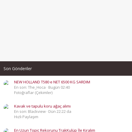
Son Gönderiler
NEW HOLLAND T580 e NET 6500 KG SARDIM
En son: The_Hoca
Bugün 02:40
Fotoğraflar (Çekimler)
Kavak ve tapulu koru ağaç alımı
En son: Blackview
Dün 22:22 da
Hızlı Paylaşım
En Uzun Topic Rekorunu TrakKulüp İle Kıralım