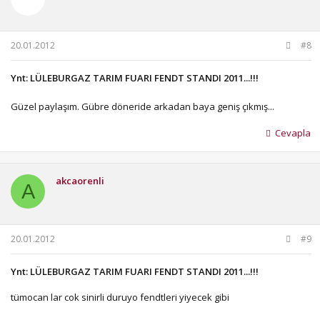
20.01.2012
#8
Ynt: LÜLEBURGAZ TARIM FUARI FENDT STANDI 2011...!!!
Güzel paylaşım. Gübre döneride arkadan baya geniş çıkmış...
Cevapla
akcaorenli
A
20.01.2012
#9
Ynt: LÜLEBURGAZ TARIM FUARI FENDT STANDI 2011...!!!
tümocan lar cok sinirli duruyo fendtleri yiyecek gibi