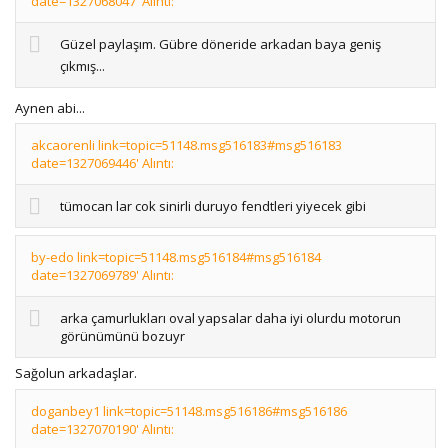
date=1327068047' Alıntı:
Güzel paylaşım. Gübre döneride arkadan baya geniş
çıkmış...
Aynen abi...
akcaorenli link=topic=51148.msg516183#msg516183
date=1327069446' Alıntı:
tümocan lar cok sinirli duruyo fendtleri yiyecek gibi
by-edo link=topic=51148.msg516184#msg516184
date=1327069789' Alıntı:
arka çamurlukları oval yapsalar daha iyi olurdu motorun
görünümünü bozuyr
Sağolun arkadaşlar.
doganbey1 link=topic=51148.msg516186#msg516186
date=1327070190' Alıntı: