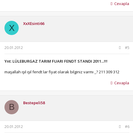
Cevapla
XxXEsinti66
X
20.01.2012
#5
Ynt: LÜLEBURGAZ TARIM FUARI FENDT STANDI 2011...!!!
maşallah ışıl ışıl fendt lar fiyat olarak bilginiz varmı _? 211 309 312
Cevapla
Bestepeli58
B
20.01.2012
#6