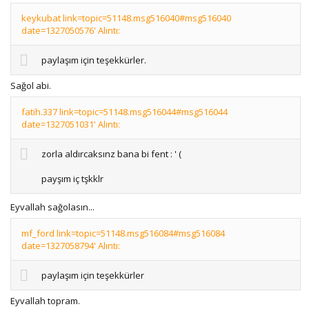
keykubat link=topic=51148.msg516040#msg516040
date=1327050576' Alıntı:
paylaşım için teşekkürler.
Sağol abi.
fatih.337 link=topic=51148.msg516044#msg516044
date=1327051031' Alıntı:
zorla aldırcaksınz bana bi fent : ' (
payşım iç tşkklr
Eyvallah sağolasın...
mf_ford link=topic=51148.msg516084#msg516084
date=1327058794' Alıntı:
paylaşım için teşekkürler
Eyvallah topram.