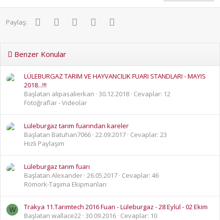
Facebook
Twitter
Pinterest
WhatsApp
E-posta
Paylaş:
Benzer Konular
LÜLEBURGAZ TARIM VE HAYVANCILIK FUARI STANDLARI - MAYIS
2018...!!!
Başlatan alipasalierkan
30.12.2018
Cevaplar: 12
Fotoğraflar - Videolar
Lüleburgaz tarım fuarından kareler
Başlatan Batuhan7066
22.09.2017
Cevaplar: 23
Hızlı Paylaşım
Lüleburgaz tarım fuarı
Başlatan Alexander
26.05.2017
Cevaplar: 46
Römork-Taşıma Ekipmanları
Trakya 11.Tarımtech 2016 Fuarı - Lüleburgaz - 28 Eylül - 02 Ekim
W
Başlatan wallace22
30.09.2016
Cevaplar: 10