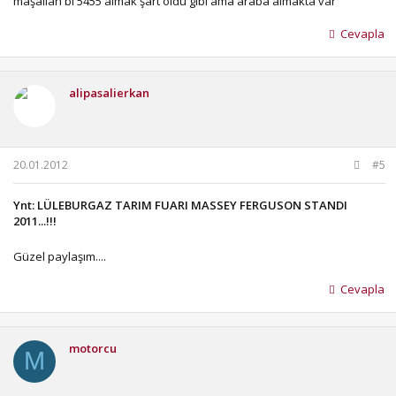
maşallah bi 5455 almak şart oldu gibi ama araba almakta var
Cevapla
alipasalierkan
20.01.2012
#5
Ynt: LÜLEBURGAZ TARIM FUARI MASSEY FERGUSON STANDI
2011...!!!
Güzel paylaşım....
Cevapla
motorcu
M