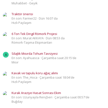
Muhabbet - Geyik
Traktör önerisi
En son: Farmer22
Dün 16:07 da
Hızlı Paylaşım
6 Ton Tek Dingil Römork Projesi
En son: Murat AKKAYA
Dün 08:53 da
Römork-Taşıma Ekipmanları
Silajlık Mısırda Tohum Tavsiyesi
A
En son: Ayahuasca
Çarşamba saat 20:15'de
Mısır
Kavak ve tapulu koru ağaç alımı
En son: The_Hoca
Çarşamba saat 18:04'de
Hızlı Paylaşım
Kurak Araziye Hasat Sonrası Ekim
En son: Uzunyayla Rençberi
Çarşamba saat 00:57'de
Buğday