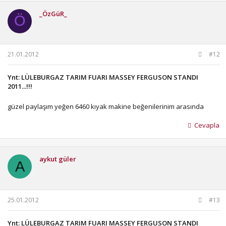
_ÖzGüR_
Ö
21.01.2012
#12
Ynt: LÜLEBURGAZ TARIM FUARI MASSEY FERGUSON STANDI
2011...!!!
güzel paylaşım yeğen 6460 kıyak makine beğenilerinim arasında
Cevapla
aykut güler
A
25.01.2012
#13
Ynt: LÜLEBURGAZ TARIM FUARI MASSEY FERGUSON STANDI