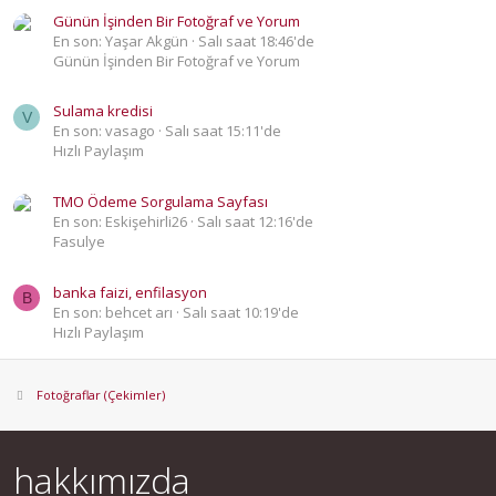
Günün İşinden Bir Fotoğraf ve Yorum
En son: Yaşar Akgün
Salı saat 18:46'de
Günün İşinden Bir Fotoğraf ve Yorum
Sulama kredisi
V
En son: vasago
Salı saat 15:11'de
Hızlı Paylaşım
TMO Ödeme Sorgulama Sayfası
En son: Eskişehirli26
Salı saat 12:16'de
Fasulye
banka faizi, enfilasyon
B
En son: behcet arı
Salı saat 10:19'de
Hızlı Paylaşım
Fotoğraflar (Çekimler)
hakkımızda