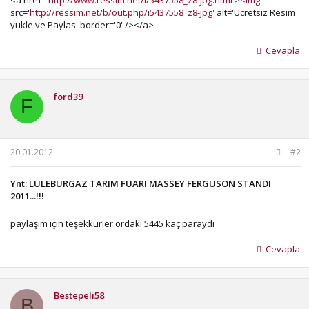
src='
http://ressim.net/b/out.php/i5437558_z8-jpg'
alt='Ucretsiz Resim
yukle ve Paylas' border='0' /></a>
Cevapla
ford39
F
20.01.2012
#2
Ynt: LÜLEBURGAZ TARIM FUARI MASSEY FERGUSON STANDI
2011...!!!
paylaşım için teşekkürler.ordaki 5445 kaç paraydı
Cevapla
Bestepeli58
B