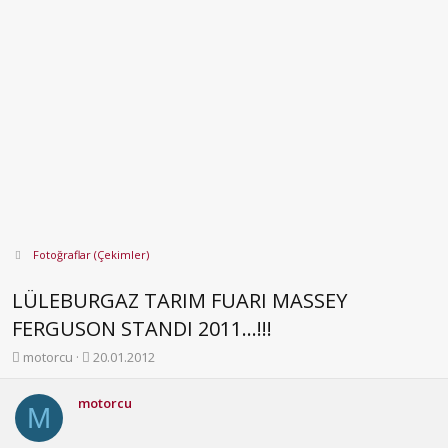
Fotoğraflar (Çekimler)
LÜLEBURGAZ TARIM FUARI MASSEY
FERGUSON STANDI 2011...!!!
K
B
motorcu
20.01.2012
o
a
n
ş
motorcu
b
l
M
u
a
y
n