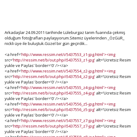
Arkadaşlar 24.09.2011 tarihinde Lüleburgaz tarım fuarında çekmiş
olduğum fotoğrafları paylaşıyorum.Sitemiz üyelerinden _ÖzGüR_
nickli üye ile buluştuk.Güzel bir gün geçirdik...
<a href='
http://www.ressim.net/i/5437553_z1-jpg.html'><img
src='
http://ressim.net/b/out.php/i5437553_z1-jpg'
alt='Ucretsiz Resim
yukle ve Paylas' border='0' /></a>
<a href='
http://www.ressim.net/i/5437554_z2-jpg.html'><img
src='
http://ressim.net/b/out.php/i5437554_z2-jpg'
alt='Ucretsiz Resim
yukle ve Paylas' border='0' /></a>
<a href='
http://www.ressim.net/i/5437555_z4-jpg.html'><img
src='
http://ressim.net/b/out.php/i5437555_z4-jpg'
alt='Ucretsiz Resim
yukle ve Paylas' border='0' /></a>
<a href='
http://www.ressim.net/i/5437556_z5-jpg.html'><img
src='
http://ressim.net/b/out.php/i5437556_z5-jpg'
alt='Ucretsiz Resim
yukle ve Paylas' border='0' /></a>
<a href='
http://www.ressim.net/i/5437557_z7-jpg.html'><img
src='
http://ressim.net/b/out.php/i5437557_z7-jpg'
alt='Ucretsiz Resim
yukle ve Paylas' border='0' /></a>
<a href='
http://www.ressim.net/i/5437558_z8-jpg.html'><img