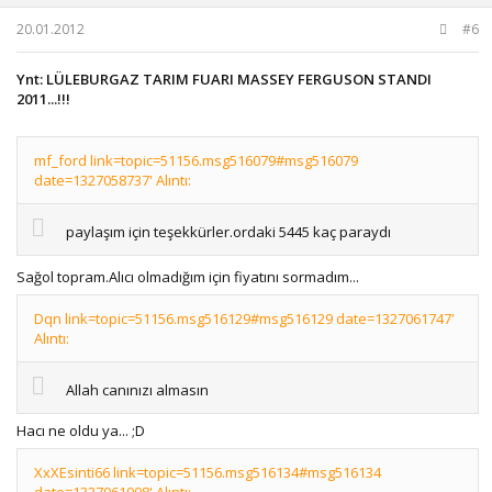
20.01.2012
#6
Ynt: LÜLEBURGAZ TARIM FUARI MASSEY FERGUSON STANDI
2011...!!!
mf_ford link=topic=51156.msg516079#msg516079
date=1327058737' Alıntı:
paylaşım için teşekkürler.ordaki 5445 kaç paraydı
Sağol topram.Alıcı olmadığım için fiyatını sormadım...
Dqn link=topic=51156.msg516129#msg516129 date=1327061747'
Alıntı:
Allah canınızı almasın
Hacı ne oldu ya... ;D
XxXEsinti66 link=topic=51156.msg516134#msg516134
date=1327061908' Alıntı: