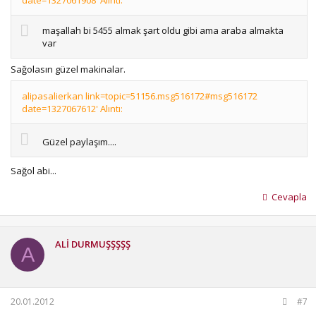
maşallah bi 5455 almak şart oldu gibi ama araba almakta
var
Sağolasın güzel makinalar.
alipasalierkan link=topic=51156.msg516172#msg516172
date=1327067612' Alıntı:
Güzel paylaşım....
Sağol abi...
Cevapla
ALİ DURMUŞŞŞŞŞ
A
20.01.2012
#7