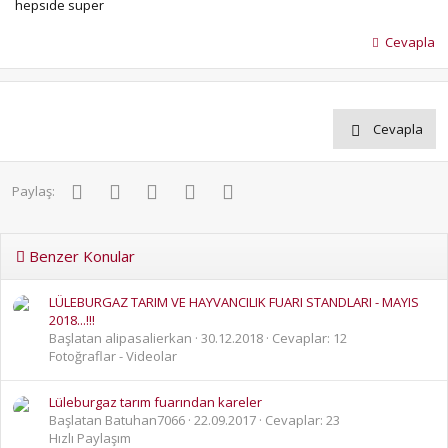
hepsıde super
Cevapla
Cevapla
Facebook
Twitter
Pinterest
WhatsApp
E-posta
Paylaş:
Benzer Konular
LÜLEBURGAZ TARIM VE HAYVANCILIK FUARI STANDLARI - MAYIS
2018...!!!
Başlatan alipasalierkan
30.12.2018
Cevaplar: 12
Fotoğraflar - Videolar
Lüleburgaz tarım fuarından kareler
Başlatan Batuhan7066
22.09.2017
Cevaplar: 23
Hızlı Paylaşım