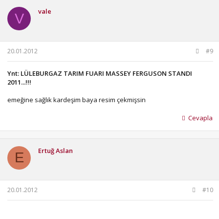
vale
V
20.01.2012
#9
Ynt: LÜLEBURGAZ TARIM FUARI MASSEY FERGUSON STANDI
2011...!!!
emeğine sağlık kardeşim baya resim çekmişsin
Cevapla
Ertuğ Aslan
E
20.01.2012
#10