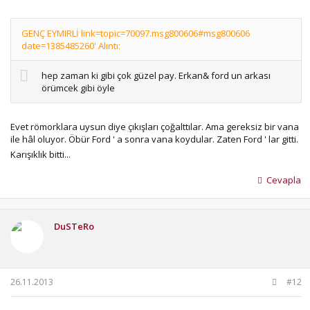
GENÇ EYMIRLİ link=topic=70097.msg800606#msg800606
date=1385485260' Alıntı:
hep zaman ki gibi çok güzel pay. Erkan& ford un arkası
örümcek gibi öyle
Evet römorklara uysun diye çıkışları çoğalttılar. Ama gereksiz bir vana
ile hâl oluyor. Öbür Ford ' a sonra vana koydular. Zaten Ford ' lar gitti.
Karışıklık bitti...
Cevapla
DuSTeRo
26.11.2013
#12