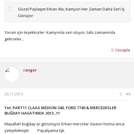
Güzel Paylaşım Erkan Abi, Kamyon Her Zaman Daha Seri İş
Görüyor
Yorum için teşekkürler. Kamyonla seri oluyor, tabi zamanında
gelirseler...
Cevapla
ranger
26.11.2013
#6
Ynt: PART11 CLAAS MEDION 340, FORD 7740 & MERCEDESLER
BUĞDAY HASATINDA 2013...!!!
Maşallah buğday iyi görünüyor Erkan mercolar claasın hızına anca
yetişebilmiştir
Payalşaıma tşk.