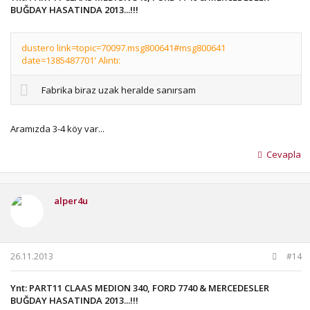
BUĞDAY HASATINDA 2013...!!!
dustero link=topic=70097.msg800641#msg800641
date=1385487701' Alıntı:
Fabrika biraz uzak heralde sanırsam
Aramızda 3-4 köy var...
Cevapla
alper4u
26.11.2013
#14
Ynt: PART11 CLAAS MEDION 340, FORD 7740 & MERCEDESLER
BUĞDAY HASATINDA 2013...!!!