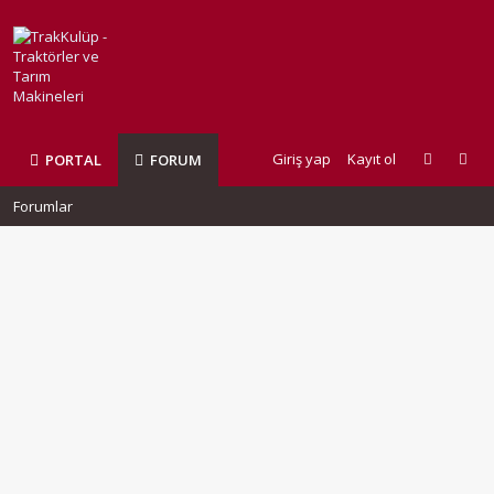
Giriş yap
Kayıt ol
PORTAL
FORUM
Forumlar