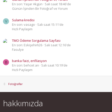
En son: Yaşar Akgün
Salı saat 18:46'de
Günün İşinden Bir Fotoğraf ve Yorum
Sulama kredisi
V
En son: vasago
Salı saat 15:11'de
Hızlı Paylaşım
TMO Ödeme Sorgulama Sayfası
En son: Eskişehirli26
Salı saat 12:16'de
Fasulye
banka faizi, enfilasyon
B
En son: behcet arı
Salı saat 10:19'de
Hızlı Paylaşım
Fotoğraflar
hakkımızda