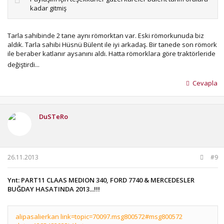
kadar gitmiş
Tarla sahibinde 2 tane aynı römorktan var. Eski römorkunuda biz
aldık. Tarla sahibi Hüsnü Bülent ile iyi arkadaş. Bir tanede son römork
ile beraber katlanır aysanını aldı. Hatta römorklara göre traktörleride
değiştirdi...
Cevapla
DuSTeRo
26.11.2013
#9
Ynt: PART11 CLAAS MEDION 340, FORD 7740 & MERCEDESLER
BUĞDAY HASATINDA 2013...!!!
alipasalierkan link=topic=70097.msg800572#msg800572