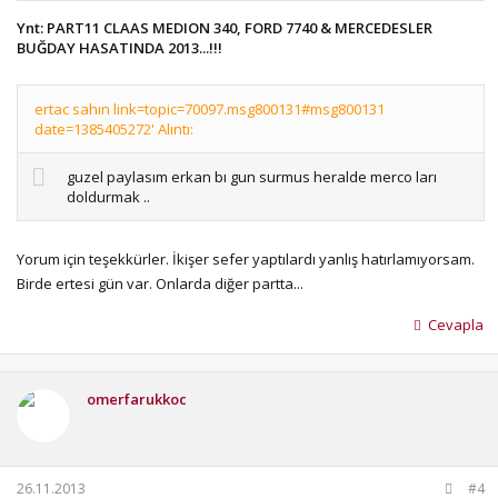
Ynt: PART11 CLAAS MEDION 340, FORD 7740 & MERCEDESLER
BUĞDAY HASATINDA 2013...!!!
ertac sahın link=topic=70097.msg800131#msg800131
date=1385405272' Alıntı:
guzel paylasım erkan bı gun surmus heralde merco ları
doldurmak ..
Yorum için teşekkürler. İkişer sefer yaptılardı yanlış hatırlamıyorsam.
Birde ertesi gün var. Onlarda diğer partta...
Cevapla
omerfarukkoc
26.11.2013
#4