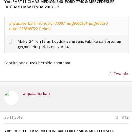
Ynt: PART11 CLAAS MEDION 340, FORD 7740 & MERCEDESLER
BUĞDAY HASATINDA 2013...!!!
alipasalierkan link=topic=70097.msg800630#msg800630
date=1385487221' Alıntı:
Maks. 24 Ton falan koyduk sanırsam. Fabrika sahibi tonajı
geçmelerini pek istemiyordu.
Fabrika biraz uzak heralde sanırsam
Cevapla
alipasalierkan
26.11.2013
#13
Ynt: PART11 CLAAS MEDION 340, FORD 7740 & MERCEDESLER