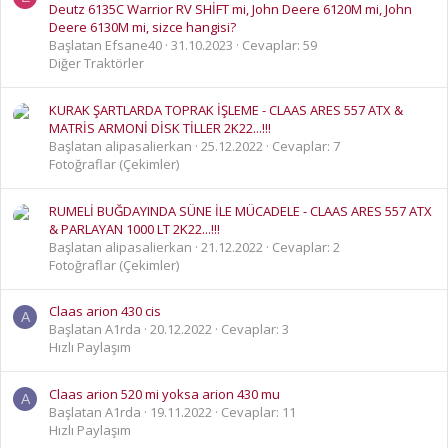
Deutz 6135C Warrior RV SHİFT mi, John Deere 6120M mi, John
Deere 6130M mi, sizce hangisi?
Başlatan Efsane40
31.10.2023
Cevaplar: 59
Diğer Traktörler
KURAK ŞARTLARDA TOPRAK İŞLEME - CLAAS ARES 557 ATX &
MATRİS ARMONİ DİSK TİLLER 2K22...!!!
Başlatan alipasalierkan
25.12.2022
Cevaplar: 7
Fotoğraflar (Çekimler)
RUMELİ BUĞDAYINDA SÜNE İLE MÜCADELE - CLAAS ARES 557 ATX
& PARLAYAN 1000 LT 2K22...!!!
Başlatan alipasalierkan
21.12.2022
Cevaplar: 2
Fotoğraflar (Çekimler)
Claas arion 430 cis
A
Başlatan A1rda
20.12.2022
Cevaplar: 3
Hızlı Paylaşım
Claas arion 520 mi yoksa arion 430 mu
A
Başlatan A1rda
19.11.2022
Cevaplar: 11
Hızlı Paylaşım