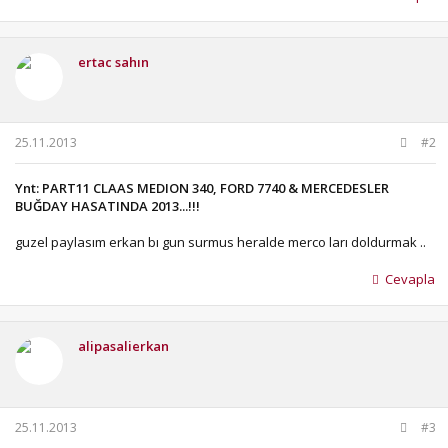
ertac sahın
25.11.2013
#2
Ynt: PART11 CLAAS MEDION 340, FORD 7740 & MERCEDESLER
BUĞDAY HASATINDA 2013...!!!
guzel paylasım erkan bı gun surmus heralde merco ları doldurmak ..
Cevapla
alipasalierkan
25.11.2013
#3