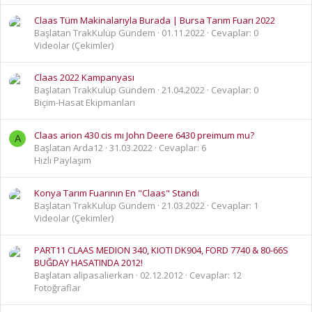
Claas Tüm Makinalarıyla Burada | Bursa Tarım Fuarı 2022
Başlatan TrakKulüp Gündem
01.11.2022
Cevaplar: 0
Videolar (Çekimler)
Claas 2022 Kampanyası
Başlatan TrakKulüp Gündem
21.04.2022
Cevaplar: 0
Biçim-Hasat Ekipmanları
Claas arion 430 cis mı John Deere 6430 preimum mu?
A
Başlatan Arda12
31.03.2022
Cevaplar: 6
Hızlı Paylaşım
Konya Tarım Fuarının En "Claas" Standı
Başlatan TrakKulüp Gündem
21.03.2022
Cevaplar: 1
Videolar (Çekimler)
PART11 CLAAS MEDION 340, KIOTI DK904, FORD 7740 & 80-66S
BUĞDAY HASATINDA 2012!
Başlatan alipasalierkan
02.12.2012
Cevaplar: 12
Fotoğraflar