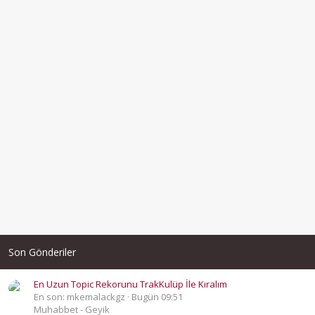
Son Gönderiler
En Uzun Topic Rekorunu TrakKulüp İle Kıralım
En son: mkemalackgz
Bugün 09:51
Muhabbet - Geyik