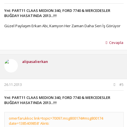
Ynt: PART11 CLAAS MEDION 340, FORD 7740 & MERCEDESLER
BUĞDAY HASATINDA 2013...!!!
Güzel Paylaşım Erkan Abi, Kamyon Her Zaman Daha Seri İş Görüyor
Cevapla
alipasalierkan
26.11.2013
#5
Ynt: PART11 CLAAS MEDION 340, FORD 7740 & MERCEDESLER
BUĞDAY HASATINDA 2013...!!!
omerfarukkoc link=topic=70097.msg800174#msg800174
date=1385409858' Alıntı: