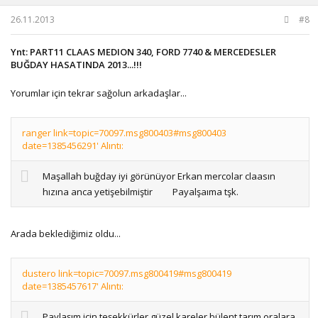
26.11.2013
#8
Ynt: PART11 CLAAS MEDION 340, FORD 7740 & MERCEDESLER
BUĞDAY HASATINDA 2013...!!!
Yorumlar için tekrar sağolun arkadaşlar...
ranger link=topic=70097.msg800403#msg800403
date=1385456291' Alıntı:
Maşallah buğday iyi görünüyor Erkan mercolar claasın
hızına anca yetişebilmiştir
Payalşaıma tşk.
Arada beklediğimiz oldu...
dustero link=topic=70097.msg800419#msg800419
date=1385457617' Alıntı:
Paylaşım için teşekkürler güzel kareler bülent tarım oralara