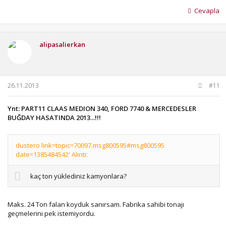
Cevapla
alipasalierkan
26.11.2013
#11
Ynt: PART11 CLAAS MEDION 340, FORD 7740 & MERCEDESLER
BUĞDAY HASATINDA 2013...!!!
dustero link=topic=70097.msg800595#msg800595
date=1385484542' Alıntı:
kaç ton yüklediniz kamyonlara?
Maks. 24 Ton falan koyduk sanırsam. Fabrika sahibi tonajı
geçmelerini pek istemiyordu.