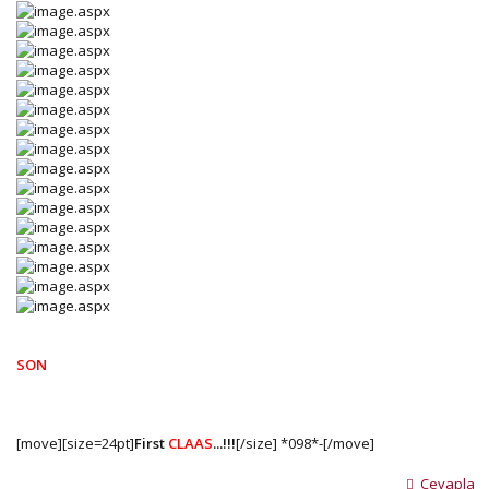
SON
[move][size=24pt]
First
CLAAS
...!!!
[/size] *098*-[/move]
Cevapla