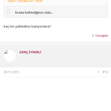
date=1385482935' Alıntı:
Arada beklediğimiz oldu...
kaç ton yüklediniz kamyonlara?
Cevapla
GENÇ EYMIRLİ
26.11.2013
#10