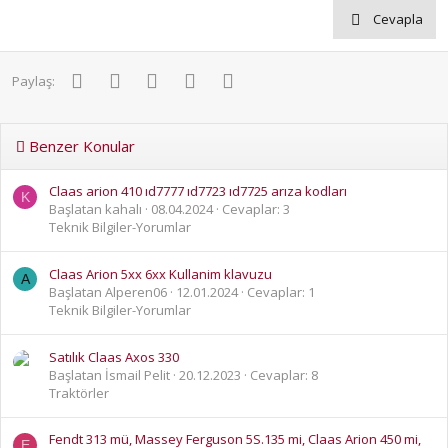
Cevapla
Facebook
Twitter
Pinterest
WhatsApp
E-posta
Paylaş:
Benzer Konular
Claas arion 410 ıd7777 ıd7723 ıd7725 arıza kodları
K
Başlatan kahalı
08.04.2024
Cevaplar: 3
Teknik Bilgiler-Yorumlar
Claas Arion 5xx 6xx Kullanim klavuzu
A
Başlatan Alperen06
12.01.2024
Cevaplar: 1
Teknik Bilgiler-Yorumlar
Satılık Claas Axos 330
Başlatan İsmail Pelit
20.12.2023
Cevaplar: 8
Traktörler
Fendt 313 mü, Massey Ferguson 5S.135 mi, Claas Arion 450 mi,
E