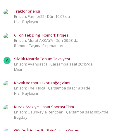
Traktör önerisi
En son: Farmer22
Dün 16:07 da
Hızlı Paylaşım
6 Ton Tek Dingil Römork Projesi
En son: Murat AKKAYA
Dün 08:53 da
Römork-Taşıma Ekipmanları
Silajlık Mısırda Tohum Tavsiyesi
A
En son: Ayahuasca
Çarşamba saat 20:15'de
Mısır
Kavak ve tapulu koru ağaç alımı
En son: The_Hoca
Çarşamba saat 18:04'de
Hızlı Paylaşım
Kurak Araziye Hasat Sonrası Ekim
En son: Uzunyayla Rençberi
Çarşamba saat 00:57'de
Buğday
Günün İşinden Bir Fotoğraf ve Yorum