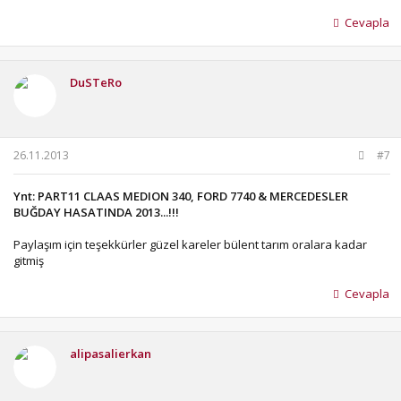
Cevapla
DuSTeRo
26.11.2013
#7
Ynt: PART11 CLAAS MEDION 340, FORD 7740 & MERCEDESLER
BUĞDAY HASATINDA 2013...!!!
Paylaşım için teşekkürler güzel kareler bülent tarım oralara kadar
gitmiş
Cevapla
alipasalierkan