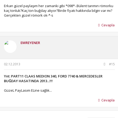
Erkan güzel paylaşım her zamanki gibi *098*-.Bülent tarımın römorku
kaç tonluk?Kaç ton buğday alıyor?Birde fiyatı hakkında bilgin var mı?
Gerçekten güzel römork ok-*-s
Cevapla
EMREYENER
02.12.2013
#15
Ynt: PART11 CLAAS MEDION 340, FORD 7740 & MERCEDESLER
BUĞDAY HASATINDA 2013...!!!
GüzeL PayLasım ELine sağlık...
Cevapla