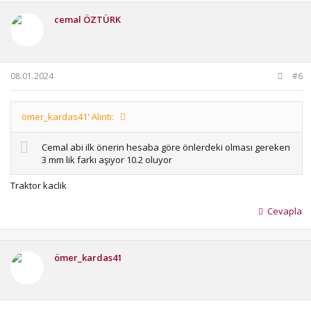
cemal ÖZTÜRK
08.01.2024
#6
ömer_kardas41' Alıntı:
Cemal abi ilk önerin hesaba göre önlerdeki olması gereken
3 mm lik farkı aşıyor 10.2 oluyor
Traktor kaclik
Cevapla
ömer_kardas41