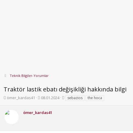
Teknik Bilgiler-Yorumlar
Traktör lastik ebatı değişikliği hakkında bilgi
K
B
E
ömer_kardas41
08.01.2024
sebazios
the hoca
o
a
t
n
ş
i
ömer_kardas41
b
l
k
u
a
e
y
n
t
u
g
l