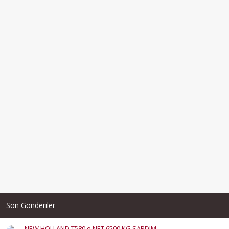
Son Gönderiler
NEW HOLLAND T580 e NET 6500 KG SARDIM