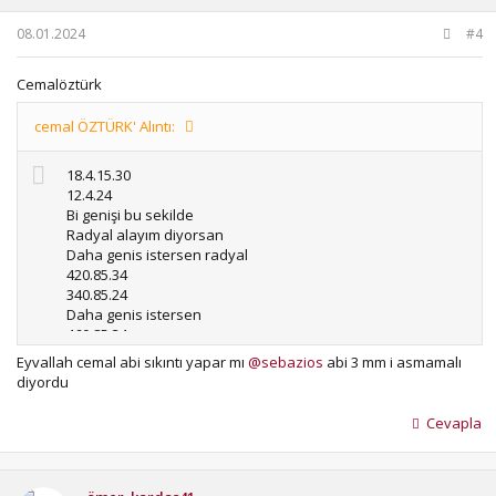
:
08.01.2024
#4
Cemalöztürk
cemal ÖZTÜRK' Alıntı:
18.4.15.30
12.4.24
Bi genişi bu sekilde
Radyal alayım diyorsan
Daha genis istersen radyal
420.85.34
340.85.24
Daha genis istersen
460.85.34
360.70.24
Eyvallah cemal abi sıkıntı yapar mı
@sebazios
abi 3 mm i asmamalı
diyordu
Cevapla