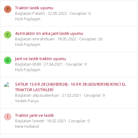
Traktör lastik uyumu
P
Başlatan Pala55
22.05.2022
Cevaplar: 0
Hızlı Paylaşım
4x4 traktör ön arka jant lastik uyumu
E
Başlatan emrahduan
18.05.2022
Cevaplar: 26
Hızlı Paylaşım
Jant ve lastik traktör uyumu
6
Başlatan 6580
27.04.2021
Cevaplar: 0
Hızlı Paylaşım
SATILIK 13.6 R 28 (340/85R28) - 16.9 R 38 (420/85R38) İKİNCİ EL
TRAKTÖR LASTİKLERİ
Başlatan alipasalierkan
21.02.2021
Cevaplar: 9
Yedek Parça
Traktör jantı ve lastik
İ
Başlatan İsmett
16.02.2021
Cevaplar: 0
New Holland