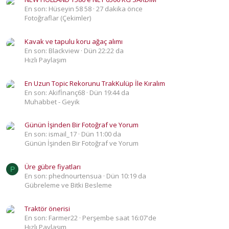
En son: Hüseyin 58 58
27 dakika önce
Fotoğraflar (Çekimler)
Kavak ve tapulu koru ağaç alımı
En son: Blackview
Dün 22:22 da
Hızlı Paylaşım
En Uzun Topic Rekorunu TrakKulüp İle Kıralım
En son: Akifİnanç68
Dün 19:44 da
Muhabbet - Geyik
Günün İşinden Bir Fotoğraf ve Yorum
En son: ismail_17
Dün 11:00 da
Günün İşinden Bir Fotoğraf ve Yorum
Üre gübre fiyatları
P
En son: phednourtensua
Dün 10:19 da
Gübreleme ve Bitki Besleme
Traktör önerisi
En son: Farmer22
Perşembe saat 16:07'de
Hızlı Paylaşım