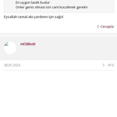
En uygun lastik budur
Onler genis olmasi icin cant kücultmek gerekir
Eyvallah cemal abi yardımın için sağol
Cevapla
mf285sdt
08.01.2024
#10