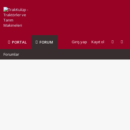
Giriş yap
Kayıt ol
PORTAL
FORUM
Forumlar