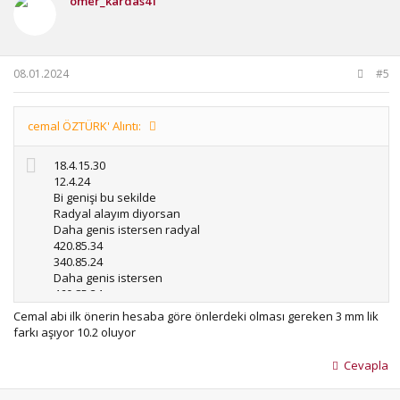
ömer_kardas41
08.01.2024
#5
cemal ÖZTÜRK' Alıntı:
18.4.15.30
12.4.24
Bi genişi bu sekilde
Radyal alayım diyorsan
Daha genis istersen radyal
420.85.34
340.85.24
Daha genis istersen
460.85.34
360.70.24
Cemal abi ilk önerin hesaba göre önlerdeki olması gereken 3 mm lik
farkı aşıyor 10.2 oluyor
Cevapla