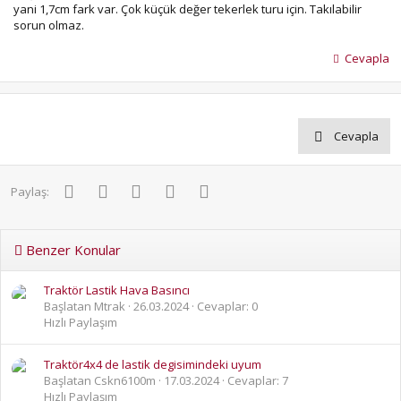
yani 1,7cm fark var. Çok küçük değer tekerlek turu için. Takılabilir
sorun olmaz.
Cevapla
Cevapla
Facebook
Twitter
Pinterest
WhatsApp
E-posta
Paylaş:
Benzer Konular
Traktör Lastik Hava Basıncı
Başlatan Mtrak
26.03.2024
Cevaplar: 0
Hızlı Paylaşım
Traktör4x4 de lastik degisimindeki uyum
Başlatan Cskn6100m
17.03.2024
Cevaplar: 7
Hızlı Paylaşım