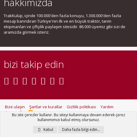
hakkımızda
TrakKulüp, içinde 100.000'den fazla konuyu, 1.300.000'den fazla
mesajı barındıran Türkiye'nin ilk ve en büyük traktör, tarım
ekipmanları ve çiftçilik paylaşım sitesidir. 86.000 üyemiz gibi sizi de
aramızda görmek isteriz.
bizi takip edin
Bize ulaşın
Şartlar ve kurallar
Gizlilik politikası
Yardım
Ana sayfa
R
Bu site çerezler kullanır. Bu siteyi kullanmaya devam ederek çerez
S
kullanımımızı kabul etmiş olursunuz.
S
®
Community platform by XenForo
© 2010-2021 XenForo Ltd.
Kabul
Daha fazla bilgi edin…
Metro Theme for XenForo by
PixelGoose Studio