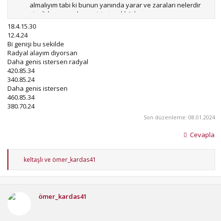
almalıyım tabi ki bunun yanında yarar ve zaraları nelerdir
simdiden cevaplarınız için teşekkürler
18.4.15.30
12.4.24
Bi genişi bu sekilde
Radyal alayım diyorsan
Daha genis istersen radyal
420.85.34
340.85.24
Daha genis istersen
460.85.34
380.70.24
Son düzenleme:
08.01.2024
Cevapla
T
keltaşlı
ve
ömer_kardas41
e
p
k
i
ömer_kardas41
l
e
r