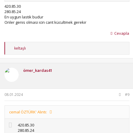
420.85.30
280.85.24
En uygun lastik budur
Onler genis olmasi icin cant kücultmek gerekir
Cevapla
T
keltaşlı
e
p
k
i
ömer_kardas41
l
e
r
:
08.01.2024
#9
cemal ÖZTÜRK' Alıntı:
420.85.30
280.85.24