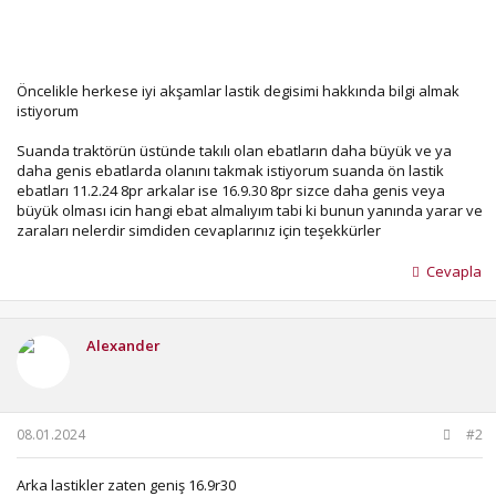
Öncelikle herkese iyi akşamlar lastik degisimi hakkında bilgi almak
istiyorum
Suanda traktörün üstünde takılı olan ebatların daha büyük ve ya
daha genis ebatlarda olanını takmak istiyorum suanda ön lastik
ebatları 11.2.24 8pr arkalar ise 16.9.30 8pr sizce daha genis veya
büyük olması icin hangi ebat almalıyım tabi ki bunun yanında yarar ve
zaraları nelerdir simdiden cevaplarınız için teşekkürler
Cevapla
Alexander
08.01.2024
#2
Arka lastikler zaten geniş 16.9r30