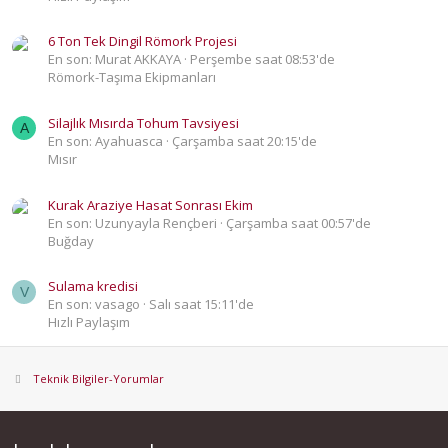
6 Ton Tek Dingil Römork Projesi
En son: Murat AKKAYA
Perşembe saat 08:53'de
Römork-Taşıma Ekipmanları
Silajlık Mısırda Tohum Tavsiyesi
A
En son: Ayahuasca
Çarşamba saat 20:15'de
Mısır
Kurak Araziye Hasat Sonrası Ekim
En son: Uzunyayla Rençberi
Çarşamba saat 00:57'de
Buğday
Sulama kredisi
V
En son: vasago
Salı saat 15:11'de
Hızlı Paylaşım
Teknik Bilgiler-Yorumlar