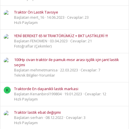
Traktör Ön Lastik Tavsiye
Başlatan mert_16
14.06.2023
Cevaplar: 23
Hızlı Paylaşım
YENİ BEREKET 65 M TRAKTÖRÜMÜZ + BKT LASTİKLERİ !!!
Başlatan FENOMEN
03.04.2023
Cevaplar: 21
Fotoğraflar (Çekimler)
100Hp civarı traktör ile pamuk-mısır arası işçilik için jant lastik
seçimi
Başlatan mehmetmanisa
22.03.2023
Cevaplar: 7
Teknik Bilgiler-Yorumlar
Traktorde En dayanikli lastik markasi
K
Başlatan Kenanbirol199804
19.01.2023
Cevaplar: 12
Hızlı Paylaşım
Traktör lastik ebat değişimi
Başlatan serhan
08.12.2022
Cevaplar: 3
Hızlı Paylaşım