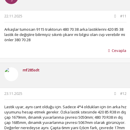
22.11.2025
#11
Arkaşlar tumosan 9115 traktorun 480 70 38 arka lastiklerini 420 85 38
lastik ile değiştire bilirmiyiz sıkıntı çıkarır mi bilgisi olan cvp verebilir mi
önler 380 70 28
Cevapla
mf285sdt
23.11.2025
#12
Lastik uyar, aynı cant olduğu için. Sadece 4*4 oldukları için ön arka hız
uyumunu hesap etmek gerekir. Özka lastik sitesinde 420 85 R38 in dış
çap 1679mm, dinamik yuvarlanma çevresi 5050mm; 480 70 R38 in dış
çap 1685mm, dinamik yuvarlanma çevresi 5067mm olarak görünüyor.
Değerler neredeyse aynı. Çapta 6mm yani 0,6cm fark, çevrede 17mm