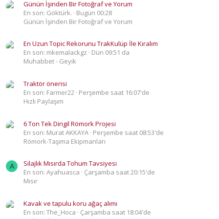
Günün İşinden Bir Fotoğraf ve Yorum
En son: Göktürk.
Bugün 00:28
Günün İşinden Bir Fotoğraf ve Yorum
En Uzun Topic Rekorunu TrakKulüp İle Kıralım
En son: mkemalackgz
Dün 09:51 da
Muhabbet - Geyik
Traktör önerisi
En son: Farmer22
Perşembe saat 16:07'de
Hızlı Paylaşım
6 Ton Tek Dingil Römork Projesi
En son: Murat AKKAYA
Perşembe saat 08:53'de
Römork-Taşıma Ekipmanları
Silajlık Mısırda Tohum Tavsiyesi
A
En son: Ayahuasca
Çarşamba saat 20:15'de
Mısır
Kavak ve tapulu koru ağaç alımı
En son: The_Hoca
Çarşamba saat 18:04'de