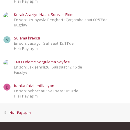
Hızlı Paylaşım
Kurak Araziye Hasat Sonrası Ekim
En son: Uzunyayla Rençberi
Çarşamba saat 00:57'de
Buğday
Sulama kredisi
V
En son: vasago
Salı saat 15:11'de
Hızlı Paylaşım
TMO Ödeme Sorgulama Sayfası
En son: Eskişehirli26
Salı saat 12:16'de
Fasulye
banka faizi, enfilasyon
B
En son: behcet arı
Salı saat 10:19'de
Hızlı Paylaşım
Hızlı Paylaşım