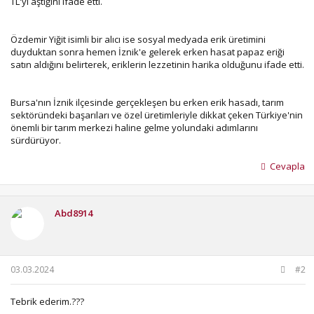
TL'yi aştığını ifade etti.
Özdemir Yiğit isimli bir alıcı ise sosyal medyada erik üretimini
duyduktan sonra hemen İznik'e gelerek erken hasat papaz eriği
satın aldığını belirterek, eriklerin lezzetinin harika olduğunu ifade etti.
Bursa'nın İznik ilçesinde gerçekleşen bu erken erik hasadı, tarım
sektöründeki başarıları ve özel üretimleriyle dikkat çeken Türkiye'nin
önemli bir tarım merkezi haline gelme yolundaki adımlarını
sürdürüyor.
Cevapla
Abd8914
03.03.2024
#2
Tebrik ederim.???