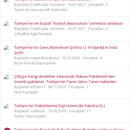
Başlatan TrakKulüp Gündem
16.01.2021
Cevaplar: 3
Tarım ve Hayvancılık Haberleri
Türkiye'nin en büyük "lisanslı deposunun" yöneticisi anlatıyor
Başlatan TrakKulüp Gündem
16.01.2021
Cevaplar: 2
Çiftçilikle İlgili Firmalar
Türkiye'nin En Genç Biçerdöver Şoförü || 9 Yaşında ki Usta
Şoför
Başlatan samedkarakass
25.07.2020
Cevaplar: 4
Biçim-Hasat Ekipmanları
Çiftçiye hangi destekler ödenecek? Bakan Pakdemirli'den
önemli açıklama! - Türkiye'nin Tarım Sitesi: Tarım Haberleri
Başlatan erhan11
08.11.2019
Cevaplar: 1
Hızlı Paylaşım
Türkiye'nin Traktörlerine Dişli Üreten Bir Fabrika (G-)
Başlatan Göktürk.
19.10.2019
Cevaplar: 17
Tarım Teknolojileri
Türkiye'nin En Büyük En Baba Traktörü Patlatma Çekiyor (Case