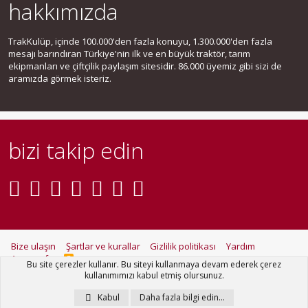
hakkımızda
TrakKulüp, içinde 100.000'den fazla konuyu, 1.300.000'den fazla
mesajı barındıran Türkiye'nin ilk ve en büyük traktör, tarım
ekipmanları ve çiftçilik paylaşım sitesidir. 86.000 üyemiz gibi sizi de
aramızda görmek isteriz.
bizi takip edin
Bize ulaşın
Şartlar ve kurallar
Gizlilik politikası
Yardım
Ana sayfa
R
Bu site çerezler kullanır. Bu siteyi kullanmaya devam ederek çerez
S
kullanımımızı kabul etmiş olursunuz.
S
®
Community platform by XenForo
© 2010-2021 XenForo Ltd.
Kabul
Daha fazla bilgi edin…
Metro Theme for XenForo by
PixelGoose Studio