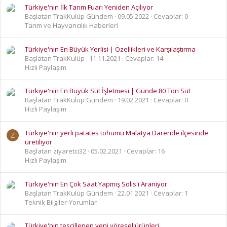
Türkiye'nin İlk Tarım Fuarı Yeniden Açılıyor
Başlatan TrakKulüp Gündem
09.05.2022
Cevaplar: 0
Tarım ve Hayvancılık Haberleri
Türkiye'nin En Büyük Yerlisi | Özellikleri ve Karşılaştırma
Başlatan TrakKulüp
11.11.2021
Cevaplar: 14
Hızlı Paylaşım
Türkiye'nin En Büyük Süt İşletmesi | Günde 80 Ton Süt
Başlatan TrakKulüp Gündem
19.02.2021
Cevaplar: 0
Hızlı Paylaşım
Türkiye'nin yerli patates tohumu Malatya Darende ilçesinde
Z
üretiliyor
Başlatan ziyaretci32
05.02.2021
Cevaplar: 16
Hızlı Paylaşım
Türkiye'nin En Çok Saat Yapmış Solis'i Aranıyor
Başlatan TrakKulüp Gündem
22.01.2021
Cevaplar: 1
Teknik Bilgiler-Yorumlar
Türkiye'nin tescillenen yeni yöresel ürünleri