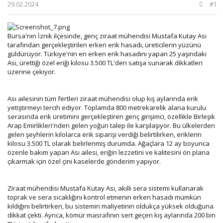
b
ı
29.02.2024
#1
a
ç
ş
t
l
a
Bursa'nın İznik ilçesinde, genç ziraat mühendisi Mustafa Kutay Ası
a
r
tarafından gerçekleştirilen erken erik hasadı, üreticilerin yüzünü
t
i
güldürüyor. Türkiye'nin en erken erik hasadını yapan 25 yaşındaki
a
h
Ası, ürettiği özel eriği kilosu 3.500 TL'den satışa sunarak dikkatleri
n
i
üzerine çekiyor.
Ası ailesinin tüm fertleri ziraat mühendisi olup kış aylarında erik
yetiştirmeyi tercih ediyor. Toplamda 800 metrekarelik alana kurulu
serasında erik üretimini gerçekleştiren genç girişimci, özellikle Birleşik
Arap Emirlikleri'nden gelen yoğun talep ile karşılaşıyor. Bu ülkelerden
gelen şeyhlerin kilolarca erik siparişi verdiği belirtilirken, eriklerin
kilosu 3.500 TL olarak belirlenmiş durumda. Ağaçlara 12 ay boyunca
özenle bakım yapan Ası ailesi, eriğin lezzetini ve kalitesini ön plana
çıkarmak için özel çini kaselerde gönderim yapıyor.
Ziraat mühendisi Mustafa Kutay Ası, akıllı sera sistemi kullanarak
toprak ve sera sıcaklığını kontrol etmenin erken hasadı mümkün
kıldığını belirtirken, bu sistemin maliyetinin oldukça yüksek olduğuna
dikkat çekti. Ayrıca, kömür masrafının sert geçen kış aylarında 200 bin