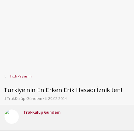
Hızlı Paylaşım
Türkiye'nin En Erken Erik Hasadı İznik'ten!
K
B
TrakKulüp Gündem
29.02.2024
o
a
n
ş
TrakKulüp Gündem
b
l
u
a
y
n
u
g